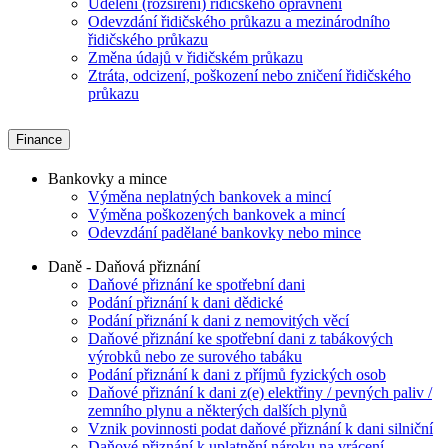
Udělení (rozšíření) řidičského oprávnění
Odevzdání řidičského průkazu a mezinárodního
řidičského průkazu
Změna údajů v řidičském průkazu
Ztráta, odcizení, poškození nebo zničení řidičského
průkazu
Finance
Bankovky a mince
Výměna neplatných bankovek a mincí
Výměna poškozených bankovek a mincí
Odevzdání padělané bankovky nebo mince
Daně - Daňová přiznání
Daňové přiznání ke spotřební dani
Podání přiznání k dani dědické
Podání přiznání k dani z nemovitých věcí
Daňové přiznání ke spotřební dani z tabákových
výrobků nebo ze surového tabáku
Podání přiznání k dani z příjmů fyzických osob
Daňové přiznání k dani z(e) elektřiny / pevných paliv /
zemního plynu a některých dalších plynů
Vznik povinnosti podat daňové přiznání k dani silniční
Daňové přiznání k uplatnění nároku na vrácení