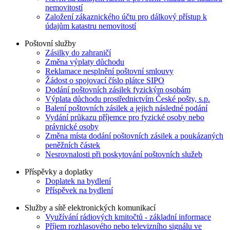
nemovitostí
Založení zákaznického účtu pro dálkový přístup k
údajům katastru nemovitostí
Poštovní služby
Zásilky do zahraničí
Změna výplaty důchodu
Reklamace nesplnění poštovní smlouvy
Žádost o spojovací číslo plátce SIPO
Dodání poštovních zásilek fyzickým osobám
Výplata důchodu prostřednictvím České pošty, s.p.
Balení poštovních zásilek a jejich následné podání
Vydání průkazu příjemce pro fyzické osoby nebo
právnické osoby
Změna místa dodání poštovních zásilek a poukázaných
peněžních částek
Nesrovnalosti při poskytování poštovních služeb
Příspěvky a doplatky
Doplatek na bydlení
Příspěvek na bydlení
Služby a sítě elektronických komunikací
Využívání rádiových kmitočtů - základní informace
Příjem rozhlasového nebo televizního signálu ve