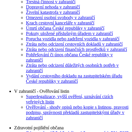
Trestná činnost v zahraničí
Dopravní nehoda v zahraničí
Živelní katastrofa v zahraničí
Omezení osobní svobody v zahraničí
Krach cestovní kanceláře v zahraničí
Úmrtí občana České republiky v zahraničí
Pokuty uložené příslušným úřadem v zahraničí
Porucha vozidla nebo zadržení vozidla v zahraničí
Ztráta nebo odcizení cestovních dokladů v zahraničí
Ztráta nebo odcizení finančních prostředků v zahraničí
Pohřešování či únos občana České republiky v
zahraničí
Ztráta nebo odcizení důležitých osobních potřeb v
zahraničí
Vydání cestovního dokladu na zastupitelském úřadu
České republiky v zahraničí
V zahraničí - Ověřování listin
Superlegalizace, vyšší ověření, uznávání cizích
veřejných listin
Ověřování - shody opisů nebo kopie s listinou, pravosti
podpisu, správnosti překladů zastupitelskými úřady v
zahraničí
Zdravotní pojištění občana