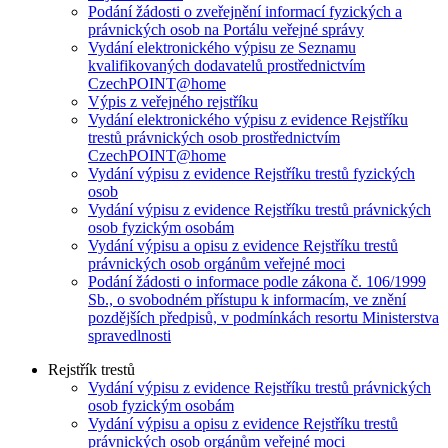
Podání žádosti o zveřejnění informací fyzických a
právnických osob na Portálu veřejné správy
Vydání elektronického výpisu ze Seznamu
kvalifikovaných dodavatelů prostřednictvím
CzechPOINT@home
Výpis z veřejného rejstříku
Vydání elektronického výpisu z evidence Rejstříku
trestů právnických osob prostřednictvím
CzechPOINT@home
Vydání výpisu z evidence Rejstříku trestů fyzických
osob
Vydání výpisu z evidence Rejstříku trestů právnických
osob fyzickým osobám
Vydání výpisu a opisu z evidence Rejstříku trestů
právnických osob orgánům veřejné moci
Podání žádosti o informace podle zákona č. 106/1999
Sb., o svobodném přístupu k informacím, ve znění
pozdějších předpisů, v podmínkách resortu Ministerstva
spravedlnosti
Rejstřík trestů
Vydání výpisu z evidence Rejstříku trestů právnických
osob fyzickým osobám
Vydání výpisu a opisu z evidence Rejstříku trestů
právnických osob orgánům veřejné moci