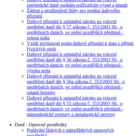
energetické daně osobám požívajícím výsad a imunit
Žádost o prodloužení lhůty pro podání daňového
přiznání
Daňové přiznání k uplatnění nároku na vrácení
spotřební daně dle § 57 zákona č. 353/2003 Sb., o
spotřebních daních, ve znění pozdějších předpisů -
zelená nafta
Vznik povinnosti podat daňové přiznání k dani z příjmů
fyzických osob
Daňové přiznání k uplatnění nároku na vrácení
spotřební daně dle § 56 zákona č. 353/2003 Sb., o
spotřebních daních, ve znění pozdějších předpisů -
výroba tepla
Daňové přiznání k uplatnění nároku na vrácení
spotřební daně dle § 56a zákona č. 353/2003 Sb., o
spotřebních daních, ve znění pozdějších předpisů -
ostatní benziny
Daňové přiznání k uplatnění nároku na vrácení
spotřební daně dle § 55 zákona č. 353/2003 Sb., o
spotřebních daních, ve znění pozdějších předpisů -
mineralogické postupy a metalurgické procesy
Daně - Opravné prostředky
Podávání řádných a mimořádných opravných
prostředků