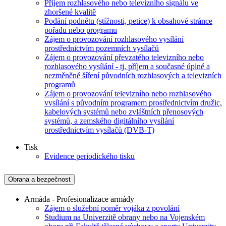
Příjem rozhlasového nebo televizního signálu ve
zhoršené kvalitě
Podání podnětu (stížnosti, petice) k obsahové stránce
pořadu nebo programu
Zájem o provozování rozhlasového vysílání
prostřednictvím pozemních vysílačů
Zájem o provozování převzatého televizního nebo
rozhlasového vysílání - tj. příjem a současné úplné a
nezměněné šíření původních rozhlasových a televizních
programů
Zájem o provozování televizního nebo rozhlasového
vysílání s původním programem prostřednictvím družic,
kabelových systémů nebo zvláštních přenosových
systémů, a zemského digitálního vysílání
prostřednictvím vysílačů (DVB-T)
Tisk
Evidence periodického tisku
Obrana a bezpečnost
Armáda - Profesionalizace armády
Zájem o služební poměr vojáka z povolání
Studium na Univerzitě obrany nebo na Vojenském