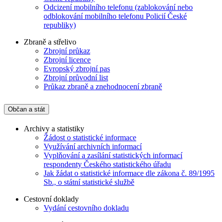
Odcizení mobilního telefonu (zablokování nebo
odblokování mobilního telefonu Policií České
republiky)
Zbraně a střelivo
Zbrojní průkaz
Zbrojní licence
Evropský zbrojní pas
Zbrojní průvodní list
Průkaz zbraně a znehodnocení zbraně
Občan a stát
Archivy a statistiky
Žádost o statistické informace
Využívání archivních informací
Vyplňování a zasílání statistických informací
respondenty Českého statistického úřadu
Jak žádat o statistické informace dle zákona č. 89/1995
Sb., o státní statistické službě
Cestovní doklady
Vydání cestovního dokladu