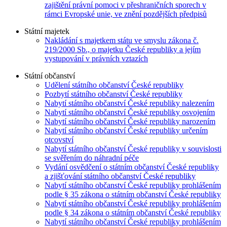
zajištění právní pomoci v přeshraničních sporech v
rámci Evropské unie, ve znění pozdějších předpisů
Státní majetek
Nakládání s majetkem státu ve smyslu zákona č.
219/2000 Sb., o majetku České republiky a jejím
vystupování v právních vztazích
Státní občanství
Udělení státního občanství České republiky
Pozbytí státního občanství České republiky
Nabytí státního občanství České republiky nalezením
Nabytí státního občanství České republiky osvojením
Nabytí státního občanství České republiky narozením
Nabytí státního občanství České republiky určením
otcovství
Nabytí státního občanství České republiky v souvislosti
se svěřením do náhradní péče
Vydání osvědčení o státním občanství České republiky
a zjišťování státního občanství České republiky
Nabytí státního občanství České republiky prohlášením
podle § 35 zákona o státním občanství České republiky
Nabytí státního občanství České republiky prohlášením
podle § 34 zákona o státním občanství České republiky
Nabytí státního občanství České republiky prohlášením