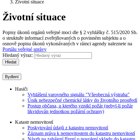
Životní situace
Životní situace
Popisy úkonů orgánů veřejné moci dle § 2 vyhlášky č. 515/2020 Sb.
o struktuře informací zveřejňovaných o povinném subjektu a o
osnově popisu úkonů vykonávaných v rámci agendy naleznete na
Portálu veřejné správy
Hledaný výraz:
Hledat
Bydlení
Hasiči
Vyhlášení varovného signálu "Všeobecná výstraha"
Únik nebezpečné chemické látky do životního prostředí
Postup občana, u kterého vznikl požár (nebyl-li požár
likvidován jednotkou požární ochrany)
Katastr nemovitostí
Poskytování údajů z katastru nemovitostí
Záznam práva k nemovitostem do katastru nemovitostí
Návrh na zahájení řízení o povolení vkladu do katastru