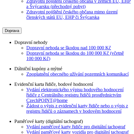
Zdravotní pojištění českého občana v zemích EU, EHP
a Švýcarsku (přechodný pobyt)
Zdravotní pojištění českého občana mimo území
členských států EU, EHP či Švýcarska
Doprava
Dopravní nehody
Dopravní nehoda se škodou nad 100 000 Kč
Dopravní nehoda se škodou do 100 000 Kč (včetně
100 000 Kč)
Dálniční kupóny a mýtné
Zpoplatnění obecného užívání pozemních komunikací
Evidenční karta řidiče, bodové hodnocení
Vydání elektronického výpisu bodového hodnocení
řidiče z Centrálního registru řidičů prostřednictvím
CzechPOINT@home
Žádost o výpis z evidenční karty řidiče nebo o výpis z
registru řidičů o záznamech v bodovém hodnocení
Paměťové karty (digitální tachograf)
Vydání paměťové karty řidiče pro digitální tachograf
Vydání paměťové karty vozidla pro digitální tachograf