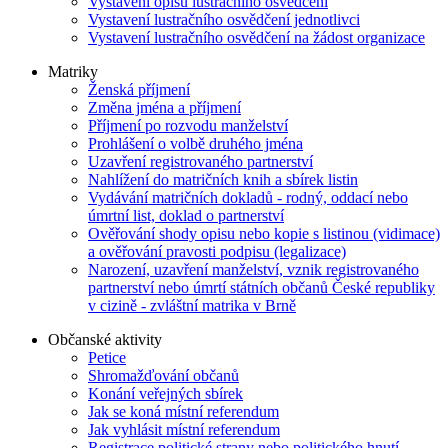
Vystavení opisu lustračního osvědčení
Vystavení lustračního osvědčení jednotlivci
Vystavení lustračního osvědčení na žádost organizace
Matriky
Ženská příjmení
Změna jména a příjmení
Příjmení po rozvodu manželství
Prohlášení o volbě druhého jména
Uzavření registrovaného partnerství
Nahlížení do matričních knih a sbírek listin
Vydávání matričních dokladů - rodný, oddací nebo
úmrtní list, doklad o partnerství
Ověřování shody opisu nebo kopie s listinou (vidimace)
a ověřování pravosti podpisu (legalizace)
Narození, uzavření manželství, vznik registrovaného
partnerství nebo úmrtí státních občanů České republiky
v cizině - zvláštní matrika v Brně
Občanské aktivity
Petice
Shromažďování občanů
Konání veřejných sbírek
Jak se koná místní referendum
Jak vyhlásit místní referendum
Registrace politické strany nebo politického hnutí