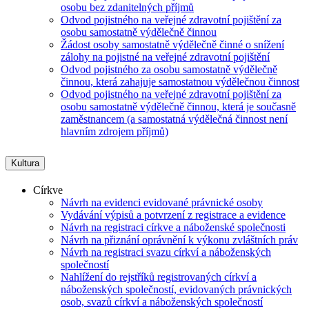
osobu bez zdanitelných příjmů
Odvod pojistného na veřejné zdravotní pojištění za
osobu samostatně výdělečně činnou
Žádost osoby samostatně výdělečně činné o snížení
zálohy na pojistné na veřejné zdravotní pojištění
Odvod pojistného za osobu samostatně výdělečně
činnou, která zahajuje samostatnou výdělečnou činnost
Odvod pojistného na veřejné zdravotní pojištění za
osobu samostatně výdělečně činnou, která je současně
zaměstnancem (a samostatná výdělečná činnost není
hlavním zdrojem příjmů)
Kultura
Církve
Návrh na evidenci evidované právnické osoby
Vydávání výpisů a potvrzení z registrace a evidence
Návrh na registraci církve a náboženské společnosti
Návrh na přiznání oprávnění k výkonu zvláštních práv
Návrh na registraci svazu církví a náboženských
společností
Nahlížení do rejstříků registrovaných církví a
náboženských společností, evidovaných právnických
osob, svazů církví a náboženských společností