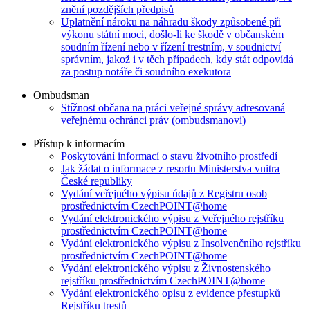
znění pozdějších předpisů
Uplatnění nároku na náhradu škody způsobené při
výkonu státní moci, došlo-li ke škodě v občanském
soudním řízení nebo v řízení trestním, v soudnictví
správním, jakož i v těch případech, kdy stát odpovídá
za postup notáře či soudního exekutora
Ombudsman
Stížnost občana na práci veřejné správy adresovaná
veřejnému ochránci práv (ombudsmanovi)
Přístup k informacím
Poskytování informací o stavu životního prostředí
Jak žádat o informace z resortu Ministerstva vnitra
České republiky
Vydání veřejného výpisu údajů z Registru osob
prostřednictvím CzechPOINT@home
Vydání elektronického výpisu z Veřejného rejstříku
prostřednictvím CzechPOINT@home
Vydání elektronického výpisu z Insolvenčního rejstříku
prostřednictvím CzechPOINT@home
Vydání elektronického výpisu z Živnostenského
rejstříku prostřednictvím CzechPOINT@home
Vydání elektronického opisu z evidence přestupků
Rejstříku trestů