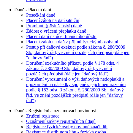
Daně - Placení daní
Posečkání daně
Placení záloh na daň silniční
Prominutí (příslušenství) daně
Žádost o vrácení přeplatku daně
Placení daní na účet finančního úřadu
Placení záloh na daň z příjmů fyzickými osobami
Postup při daňové exekuci podle zákona č. 280/2009
Sb., daňový řád, ve znění pozdějších předpisů (dále jen
"daňový řád")
Doručení exekučního příkazu podle § 178 odst. 4
zákona č. 280/2009 Sb., daňový řád, ve znění
pozdějších předpisů (dále jen "daňový řád")
Doručení vyrozumění o výši daňových nedoplatků a
upozornění na následky spojené s jejich neuhrazením
podle § 153 odst. 3 zákona č. 280/2009 Sb., daňový
řád, ve znění pozdějších předpisů (dále jen "daňový
řád")
Daně - Registrační a oznamovací povinnost
Zrušení registrace
Oznámení změny registračních údajů
Registrace fyzické osoby povinné značit líh
Registrace distributora lihu - fyzická osoba