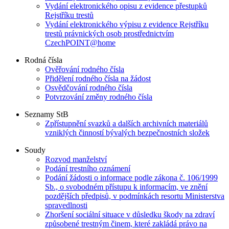
Vydání elektronického opisu z evidence přestupků
Rejstříku trestů
Vydání elektronického výpisu z evidence Rejstříku
trestů právnických osob prostřednictvím
CzechPOINT@home
Rodná čísla
Ověřování rodného čísla
Přidělení rodného čísla na žádost
Osvědčování rodného čísla
Potvrzování změny rodného čísla
Seznamy StB
Zpřístupnění svazků a dalších archivních materiálů
vzniklých činností bývalých bezpečnostních složek
Soudy
Rozvod manželství
Podání trestního oznámení
Podání žádosti o informace podle zákona č. 106/1999
Sb., o svobodném přístupu k informacím, ve znění
pozdějších předpisů, v podmínkách resortu Ministerstva
spravedlnosti
Zhoršení sociální situace v důsledku škody na zdraví
způsobené trestným činem, které zakládá právo na