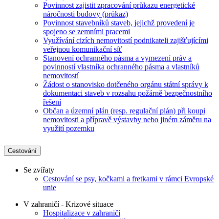
Povinnost zajistit zpracování průkazu energetické
náročnosti budovy (průkaz)
Povinnost stavebníků staveb, jejichž provedení je
spojeno se zemními pracemi
Využívání cizích nemovitostí podnikateli zajišťujícími
veřejnou komunikační síť
Stanovení ochranného pásma a vymezení práv a
povinností vlastníka ochranného pásma a vlastníků
nemovitostí
Žádost o stanovisko dotčeného orgánu státní správy k
dokumentaci staveb v rozsahu požárně bezpečnostního
řešení
Občan a územní plán (resp. regulační plán) při koupi
nemovitosti a přípravě výstavby nebo jiném záměru na
využití pozemku
Cestování
Se zvířaty
Cestování se psy, kočkami a fretkami v rámci Evropské
unie
V zahraničí - Krizové situace
Hospitalizace v zahraničí