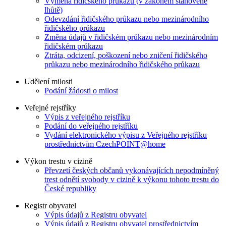
Výměna řidičského průkazu (v zákonem stanovené
lhůtě)
Odevzdání řidičského průkazu nebo mezinárodního
řidičského průkazu
Změna údajů v řidičském průkazu nebo mezinárodním
řidičském průkazu
Ztráta, odcizení, poškození nebo zničení řidičského
průkazu nebo mezinárodního řidičského průkazu
Udělení milosti
Podání žádosti o milost
Veřejné rejstříky
Výpis z veřejného rejstříku
Podání do veřejného rejstříku
Vydání elektronického výpisu z Veřejného rejstříku
prostřednictvím CzechPOINT@home
Výkon trestu v cizině
Převzetí českých občanů vykonávajících nepodmíněný
trest odnětí svobody v cizině k výkonu tohoto trestu do
České republiky
Registr obyvatel
Výpis údajů z Registru obyvatel
Výpis údajů z Registru obyvatel prostřednictvím