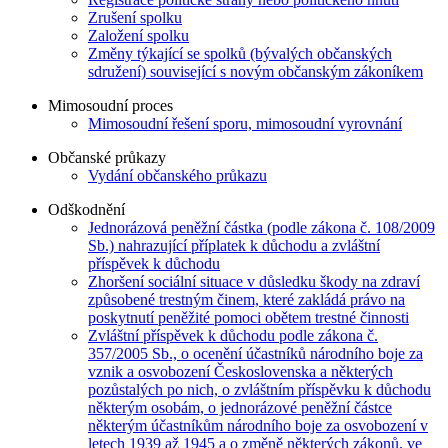
Zrušení spolku
Založení spolku
Změny týkající se spolků (bývalých občanských
sdružení) související s novým občanským zákoníkem
Mimosoudní proces
Mimosoudní řešení sporu, mimosoudní vyrovnání
Občanské průkazy
Vydání občanského průkazu
Odškodnění
Jednorázová peněžní částka (podle zákona č. 108/2009
Sb.) nahrazující příplatek k důchodu a zvláštní
příspěvek k důchodu
Zhoršení sociální situace v důsledku škody na zdraví
způsobené trestným činem, které zakládá právo na
poskytnutí peněžité pomoci obětem trestné činnosti
Zvláštní příspěvek k důchodu podle zákona č.
357/2005 Sb., o ocenění účastníků národního boje za
vznik a osvobození Československa a některých
pozůstalých po nich, o zvláštním příspěvku k důchodu
některým osobám, o jednorázové peněžní částce
některým účastníkům národního boje za osvobození v
letech 1939 až 1945 a o změně některých zákonů, ve