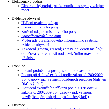
Elektronický podpis
Elektronický podpis pro komunikaci s orgány veřejné
moci
Evidence obyvatel
Hlášení trvalého pobytu
Ukončení trvalého pobytu
Zrušení údaje o místu trvalého pobytu
Zprostředkování kontaktu
Výdej údajů z agendového informačního systému
evidence obyvatel
Zavedení (změna, zrušení) adresy, na kterou mají být
doručovány písemnosti podle zvláštního právního
předpisu
Exekuce
Podání podnětu na postup soudního exekutora
Postup při daňové exekuci podle zákona č. 280/2009
Sb., daňový řád, ve znění pozdějších předpisů (dále jen
"daňový řád")
Doručení exekučního příkazu podle § 178 odst. 4
zákona č. 280/2009 Sb., daňový řád, ve znění
pozdějších předpisů (dále jen "daňový řád")
Lustrace