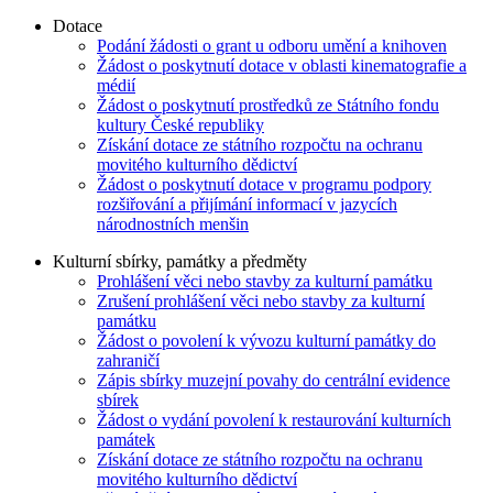
Dotace
Podání žádosti o grant u odboru umění a knihoven
Žádost o poskytnutí dotace v oblasti kinematografie a
médií
Žádost o poskytnutí prostředků ze Státního fondu
kultury České republiky
Získání dotace ze státního rozpočtu na ochranu
movitého kulturního dědictví
Žádost o poskytnutí dotace v programu podpory
rozšiřování a přijímání informací v jazycích
národnostních menšin
Kulturní sbírky, památky a předměty
Prohlášení věci nebo stavby za kulturní památku
Zrušení prohlášení věci nebo stavby za kulturní
památku
Žádost o povolení k vývozu kulturní památky do
zahraničí
Zápis sbírky muzejní povahy do centrální evidence
sbírek
Žádost o vydání povolení k restaurování kulturních
památek
Získání dotace ze státního rozpočtu na ochranu
movitého kulturního dědictví