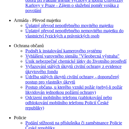
oboru při Fakultě tělesné výchovy a sportu Univerzity
Karlovy v Praze - Zájem o služební poměr vojáka z
povolání
Armáda - Převod majetku
Úplatný převod nepotřebného movitého majetku
Úplatný převod nepotřebného nemovitého majetku do
vlastnictví fyzických a právnických osob
Ochrana občanů
Podnět k instalování kamerového systému
Vyhlášení varovného signálu "Všeobecná výstraha"
Únik nebezpečné chemické látky do životního prostředí
Vyřazování stálých úkrytů civilní ochrany z evidence
úkrytového fondu
Údržba stálých úkrytů civilní ochrany - doporučený
postup pro vlastníky úkrytů
Postup občana, u kterého vznikl požár (nebyl-li požár
likvidován jednotkou požární ochrany)
Odcizení mobilního telefonu (zablokování nebo
odblokování mobilního telefonu Policií České
republiky)
Policie
Podání stížnosti na příslušníka či zaměstnance Policie
České republiky