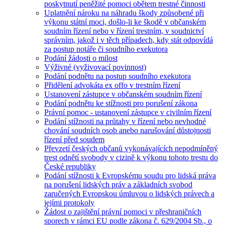
poskytnutí peněžité pomoci obětem trestné činnosti
Uplatnění nároku na náhradu škody způsobené při
výkonu státní moci, došlo-li ke škodě v občanském
soudním řízení nebo v řízení trestním, v soudnictví
správním, jakož i v těch případech, kdy stát odpovídá
za postup notáře či soudního exekutora
Podání žádosti o milost
Výživné (vyživovací povinnost)
Podání podnětu na postup soudního exekutora
Přidělení advokáta ex offo v trestním řízení
Ustanovení zástupce v občanském soudním řízení
Podání podnětu ke stížnosti pro porušení zákona
Právní pomoc - ustanovení zástupce v civilním řízení
Podání stížnosti na průtahy v řízení nebo nevhodné
chování soudních osob anebo narušování důstojnosti
řízení před soudem
Převzetí českých občanů vykonávajících nepodmíněný
trest odnětí svobody v cizině k výkonu tohoto trestu do
České republiky
Podání stížnosti k Evropskému soudu pro lidská práva
na porušení lidských práv a základních svobod
zaručených Evropskou úmluvou o lidských právech a
jejími protokoly
Žádost o zajištění právní pomoci v přeshraničních
sporech v rámci EU podle zákona č. 629/2004 Sb., o