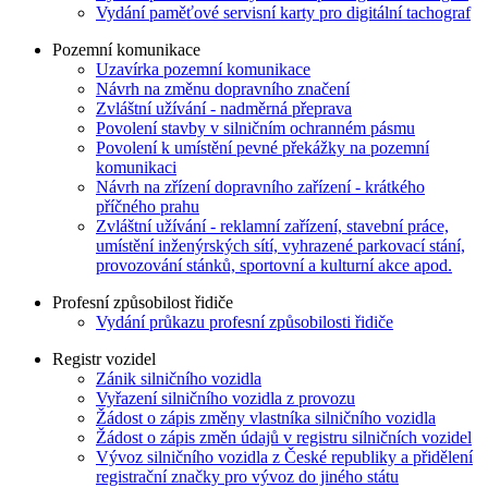
Vydání paměťové servisní karty pro digitální tachograf
Pozemní komunikace
Uzavírka pozemní komunikace
Návrh na změnu dopravního značení
Zvláštní užívání - nadměrná přeprava
Povolení stavby v silničním ochranném pásmu
Povolení k umístění pevné překážky na pozemní
komunikaci
Návrh na zřízení dopravního zařízení - krátkého
příčného prahu
Zvláštní užívání - reklamní zařízení, stavební práce,
umístění inženýrských sítí, vyhrazené parkovací stání,
provozování stánků, sportovní a kulturní akce apod.
Profesní způsobilost řidiče
Vydání průkazu profesní způsobilosti řidiče
Registr vozidel
Zánik silničního vozidla
Vyřazení silničního vozidla z provozu
Žádost o zápis změny vlastníka silničního vozidla
Žádost o zápis změn údajů v registru silničních vozidel
Vývoz silničního vozidla z České republiky a přidělení
registrační značky pro vývoz do jiného státu