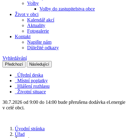
Volby
Volby do zastupitelstva obce
Život v obci
Kalendář akcí
Aktuality
Fotogalerie
Kontakt
Napište nám
Důležité odkazy
Vyhledávání
Předchozí
Následující
Úřední deska
Místní poplatky
Hlášení rozhlasu
Životní situace
30.7.2026 od 9:00 do 14:00 bude přerušena dodávka el.energie
v celé obci.
Úvodní stránka
Úřad