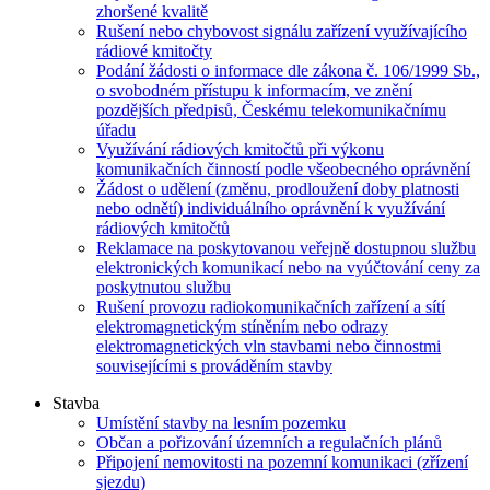
zhoršené kvalitě
Rušení nebo chybovost signálu zařízení využívajícího
rádiové kmitočty
Podání žádosti o informace dle zákona č. 106/1999 Sb.,
o svobodném přístupu k informacím, ve znění
pozdějších předpisů, Českému telekomunikačnímu
úřadu
Využívání rádiových kmitočtů při výkonu
komunikačních činností podle všeobecného oprávnění
Žádost o udělení (změnu, prodloužení doby platnosti
nebo odnětí) individuálního oprávnění k využívání
rádiových kmitočtů
Reklamace na poskytovanou veřejně dostupnou službu
elektronických komunikací nebo na vyúčtování ceny za
poskytnutou službu
Rušení provozu radiokomunikačních zařízení a sítí
elektromagnetickým stíněním nebo odrazy
elektromagnetických vln stavbami nebo činnostmi
souvisejícími s prováděním stavby
Stavba
Umístění stavby na lesním pozemku
Občan a pořizování územních a regulačních plánů
Připojení nemovitosti na pozemní komunikaci (zřízení
sjezdu)