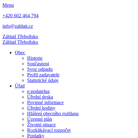
Menu
+420 602 464 794
info@zablati.cz
Záblatí
Třeboňsko
Záblatí
Třeboňsko
Obec
Historie
Současnost
Svoz odpadu
Profil zadavatele
Statistické údaje
Úřad
e-podatelna
Úřední deska
Povinné informace
Úřední hodiny
Hlášení obecního rozhlasu
Územní plán
Životní situace
Rozklikávací rozpočet
Poplatky