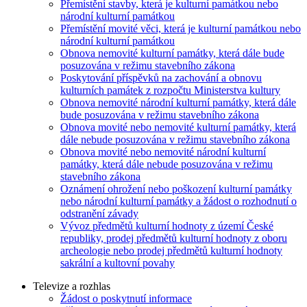
Přemístění stavby, která je kulturní památkou nebo
národní kulturní památkou
Přemístění movité věci, která je kulturní památkou nebo
národní kulturní památkou
Obnova nemovité kulturní památky, která dále bude
posuzována v režimu stavebního zákona
Poskytování příspěvků na zachování a obnovu
kulturních památek z rozpočtu Ministerstva kultury
Obnova nemovité národní kulturní památky, která dále
bude posuzována v režimu stavebního zákona
Obnova movité nebo nemovité kulturní památky, která
dále nebude posuzována v režimu stavebního zákona
Obnova movité nebo nemovité národní kulturní
památky, která dále nebude posuzována v režimu
stavebního zákona
Oznámení ohrožení nebo poškození kulturní památky
nebo národní kulturní památky a žádost o rozhodnutí o
odstranění závady
Vývoz předmětů kulturní hodnoty z území České
republiky, prodej předmětů kulturní hodnoty z oboru
archeologie nebo prodej předmětů kulturní hodnoty
sakrální a kultovní povahy
Televize a rozhlas
Žádost o poskytnutí informace