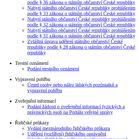
podle § 36 zákona o státním občanství České republiky
Nabytí státního občanství České republiky prohlášením
podle § 33 zákona o státním občanství České republiky
Nabytí státního občanství České republiky prohlášením
podle § 32 zákona o státním občanství České republiky
Nabytí státního občanství České republiky prohlášením
podle § 31 zákona o státním občanství České republiky
Zvláštní úprava udělení státního občanství České
republiky podle § 28 zákona o státním občanství České
republiky
Trestní oznámení
Podání trestního oznámení
Vypravení pohřbu
Úmrtí osoby nebo nález lidských pozůstatků a
vypravení pohřbu
Zveřejnění informací
Podání žádosti o zveřejnění informací fyzických a
právnických osob na Portálu veřejné správy
Řidičské průkazy
Vydání mezinárodního řidičského průkazu
Udělení (rozšíření) řidičského oprávnění