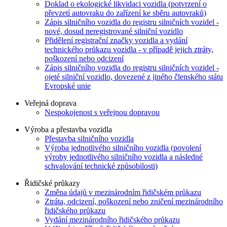
Doklad o ekologické likvidaci vozidla (potvrzení o
převzetí autovraku do zařízení ke sběru autovraků)
Zápis silničního vozidla do registru silničních vozidel -
nové, dosud neregistrované silniční vozidlo
Přidělení registrační značky vozidla a vydání
technického průkazu vozidla - v případě jejich ztráty,
poškození nebo odcizení
Zápis silničního vozidla do registru silničních vozidel -
ojeté silniční vozidlo, dovezené z jiného členského státu
Evropské unie
Veřejná doprava
Nespokojenost s veřejnou dopravou
Výroba a přestavba vozidla
Přestavba silničního vozidla
Výroba jednotlivého silničního vozidla (povolení
výroby jednotlivého silničního vozidla a následné
schvalování technické způsobilosti)
Řidičské průkazy
Změna údajů v mezinárodním řidičském průkazu
Ztráta, odcizení, poškození nebo zničení mezinárodního
řidičského průkazu
Vydání mezinárodního řidičského průkazu