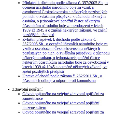
Příplatek k důchodu podle zákona č. 357/2005 Sb., o
ocenění účastníků národního boje za vznik a
osvobození Československa a některých pozůstalých
po nich, o zvláštním příspěvku k důchodu některým
osobám, o jednorázové peněžní částce některým
účastníkům národního boje za osvobození v letech
1939 až 1945 a o změně některých zákonů, ve znění
pozdějších předpisů
Zvláštní příspěvek k důchodu podle zákona č.
357/2005 Sb., o ocenění účastníků národního boje za
vznik a osvobození Československa a některých
pozůstalých po nich, o zvláštním příspěvku k důchodu
některým osobám, o jednorázové peněžní částce
některým účastníkům národního boje za osvobození v
letech 1939 až 1945 a o změně některých zákonů, ve
znění pozdějších předpisů
Úprava důchodů podle zákona č. 262/2011 Sb., o
účastnících odboje a odporu proti komunismu
Zdravotní pojištění
Odvod pojistného na veřejné zdravotní pojištění za
zaměstnance
Odvod pojistného na veřejné zdravotní pojištění
hrazené státem
Odvod pojistného na veřejné zdravotní pojištění za