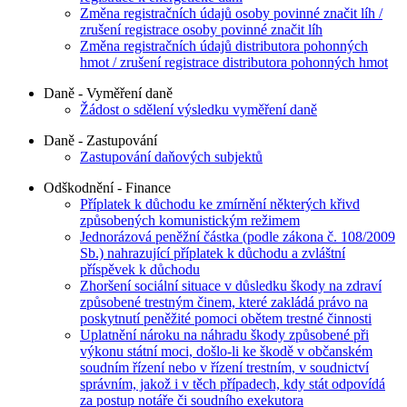
Změna registračních údajů osoby povinné značit líh /
zrušení registrace osoby povinné značit líh
Změna registračních údajů distributora pohonných
hmot / zrušení registrace distributora pohonných hmot
Daně - Vyměření daně
Žádost o sdělení výsledku vyměření daně
Daně - Zastupování
Zastupování daňových subjektů
Odškodnění - Finance
Příplatek k důchodu ke zmírnění některých křivd
způsobených komunistickým režimem
Jednorázová peněžní částka (podle zákona č. 108/2009
Sb.) nahrazující příplatek k důchodu a zvláštní
příspěvek k důchodu
Zhoršení sociální situace v důsledku škody na zdraví
způsobené trestným činem, které zakládá právo na
poskytnutí peněžité pomoci obětem trestné činnosti
Uplatnění nároku na náhradu škody způsobené při
výkonu státní moci, došlo-li ke škodě v občanském
soudním řízení nebo v řízení trestním, v soudnictví
správním, jakož i v těch případech, kdy stát odpovídá
za postup notáře či soudního exekutora