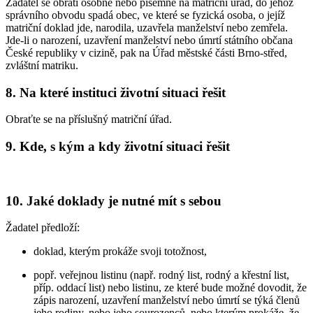
Žadatel se obrátí osobně nebo písemně na matriční úřad, do jehož
správního obvodu spadá obec, ve které se fyzická osoba, o jejíž
matriční doklad jde, narodila, uzavřela manželství nebo zemřela.
Jde-li o narození, uzavření manželství nebo úmrtí státního občana
České republiky v cizině, pak na Úřad městské části Brno-střed,
zvláštní matriku.
8. Na které instituci životní situaci řešit
Obraťte se na příslušný matriční úřad.
9. Kde, s kým a kdy životní situaci řešit
10. Jaké doklady je nutné mít s sebou
Žadatel předloží:
doklad, kterým prokáže svoji totožnost,
popř. veřejnou listinu (např. rodný list, rodný a křestní list,
příp. oddací list) nebo listinu, ze které bude možné dovodit, že
zápis narození, uzavření manželství nebo úmrtí se týká členů
jeho rodiny, nebo jeho sourozenců, nebo kterým prokáže, že