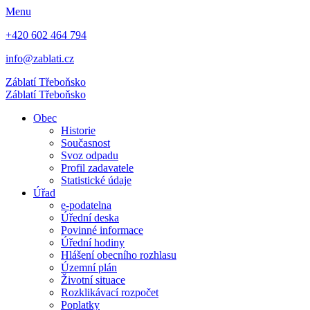
Menu
+420 602 464 794
info@zablati.cz
Záblatí
Třeboňsko
Záblatí
Třeboňsko
Obec
Historie
Současnost
Svoz odpadu
Profil zadavatele
Statistické údaje
Úřad
e-podatelna
Úřední deska
Povinné informace
Úřední hodiny
Hlášení obecního rozhlasu
Územní plán
Životní situace
Rozklikávací rozpočet
Poplatky