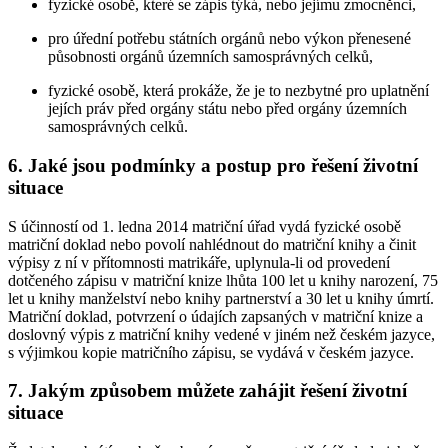
fyzické osobě, které se zápis týká, nebo jejímu zmocněnci,
pro úřední potřebu státních orgánů nebo výkon přenesené
působnosti orgánů územních samosprávných celků,
fyzické osobě, která prokáže, že je to nezbytné pro uplatnění
jejích práv před orgány státu nebo před orgány územních
samosprávných celků.
6. Jaké jsou podmínky a postup pro řešení životní
situace
S účinností od 1. ledna 2014 matriční úřad vydá fyzické osobě
matriční doklad nebo povolí nahlédnout do matriční knihy a činit
výpisy z ní v přítomnosti matrikáře, uplynula-li od provedení
dotčeného zápisu v matriční knize lhůta 100 let u knihy narození, 75
let u knihy manželství nebo knihy partnerství a 30 let u knihy úmrtí.
Matriční doklad, potvrzení o údajích zapsaných v matriční knize a
doslovný výpis z matriční knihy vedené v jiném než českém jazyce,
s výjimkou kopie matričního zápisu, se vydává v českém jazyce.
7. Jakým způsobem můžete zahájit řešení životní
situace