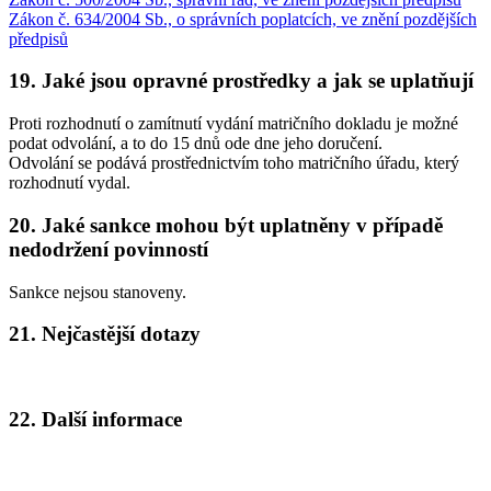
Zákon č. 634/2004 Sb., o správních poplatcích, ve znění pozdějších
předpisů
19. Jaké jsou opravné prostředky a jak se uplatňují
Proti rozhodnutí o zamítnutí vydání matričního dokladu je možné
podat odvolání, a to do 15 dnů ode dne jeho doručení.
Odvolání se podává prostřednictvím toho matričního úřadu, který
rozhodnutí vydal.
20. Jaké sankce mohou být uplatněny v případě
nedodržení povinností
Sankce nejsou stanoveny.
21. Nejčastější dotazy
22. Další informace