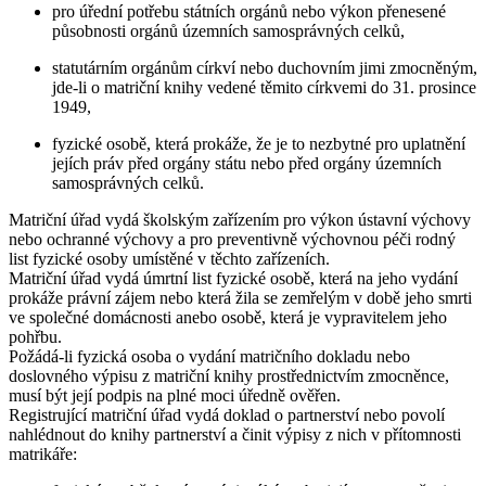
pro úřední potřebu státních orgánů nebo výkon přenesené
působnosti orgánů územních samosprávných celků,
statutárním orgánům církví nebo duchovním jimi zmocněným,
jde-li o matriční knihy vedené těmito církvemi do 31. prosince
1949,
fyzické osobě, která prokáže, že je to nezbytné pro uplatnění
jejích práv před orgány státu nebo před orgány územních
samosprávných celků.
Matriční úřad vydá školským zařízením pro výkon ústavní výchovy
nebo ochranné výchovy a pro preventivně výchovnou péči rodný
list fyzické osoby umístěné v těchto zařízeních.
Matriční úřad vydá úmrtní list fyzické osobě, která na jeho vydání
prokáže právní zájem nebo která žila se zemřelým v době jeho smrti
ve společné domácnosti anebo osobě, která je vypravitelem jeho
pohřbu.
Požádá-li fyzická osoba o vydání matričního dokladu nebo
doslovného výpisu z matriční knihy prostřednictvím zmocněnce,
musí být její podpis na plné moci úředně ověřen.
Registrující matriční úřad vydá doklad o partnerství nebo povolí
nahlédnout do knihy partnerství a činit výpisy z nich v přítomnosti
matrikáře: