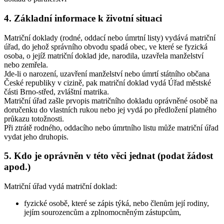
4. Základní informace k životní situaci
Matriční doklady (rodné, oddací nebo úmrtní listy) vydává matriční
úřad, do jehož správního obvodu spadá obec, ve které se fyzická
osoba, o jejíž matriční doklad jde, narodila, uzavřela manželství
nebo zemřela.
Jde-li o narození, uzavření manželství nebo úmrtí státního občana
České republiky v cizině, pak matriční doklad vydá Úřad městské
části Brno-střed, zvláštní matrika.
Matriční úřad zašle prvopis matričního dokladu oprávněné osobě na
doručenku do vlastních rukou nebo jej vydá po předložení platného
průkazu totožnosti.
Při ztrátě rodného, oddacího nebo úmrtního listu může matriční úřad
vydat jeho druhopis.
5. Kdo je oprávněn v této věci jednat (podat žádost
apod.)
Matriční úřad vydá matriční doklad:
fyzické osobě, které se zápis týká, nebo členům její rodiny,
jejím sourozencům a zplnomocněným zástupcům,