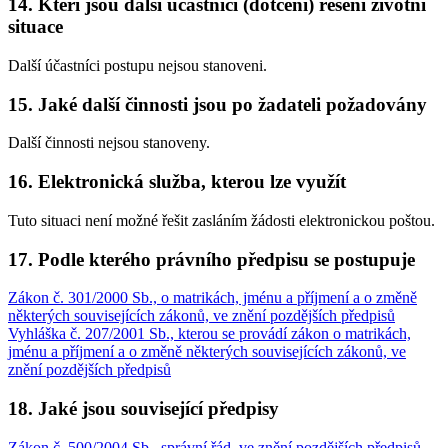
14. Kteří jsou další účastníci (dotčení) řešení životní
situace
Další účastníci postupu nejsou stanoveni.
15. Jaké další činnosti jsou po žadateli požadovány
Další činnosti nejsou stanoveny.
16. Elektronická služba, kterou lze využít
Tuto situaci není možné řešit zasláním žádosti elektronickou poštou.
17. Podle kterého právního předpisu se postupuje
Zákon č. 301/2000 Sb., o matrikách, jménu a příjmení a o změně
některých souvisejících zákonů, ve znění pozdějších předpisů
Vyhláška č. 207/2001 Sb., kterou se provádí zákon o matrikách,
jménu a příjmení a o změně některých souvisejících zákonů, ve
znění pozdějších předpisů
18. Jaké jsou související předpisy
Zákon č. 500/2004 Sb., správní řád, ve znění pozdějších předpisů