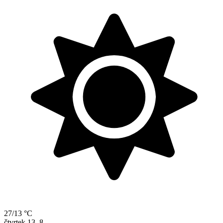
27/13 °C
čtvrtek
13. 8.