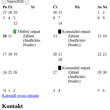
Srpen
2026
Po
Út
St
Čt
Pá
So
Ne
27
28
29
30
31
1
2
3
4
5
6
7
8
9
12
14
Tříděný odpad
Komunální odpad
10
11
Záblatí
13
Záblatí
15
16
(Jindřichův
(Jindřichův
Hradec)
Hradec)
17
18
19
20
21
22
23
28
Komunální odpad
24
25
26
27
Záblatí
29
30
(Jindřichův
Hradec)
31
1
2
3
4
5
6
Kalendář svozu odpadu
Kontakt