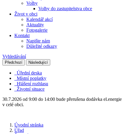
Volby
Volby do zastupitelstva obce
Život v obci
Kalendář akcí
Aktuality
Fotogalerie
Kontakt
Napište nám
Důležité odkazy
Vyhledávání
Předchozí
Následující
Úřední deska
Místní poplatky
Hlášení rozhlasu
Životní situace
30.7.2026 od 9:00 do 14:00 bude přerušena dodávka el.energie
v celé obci.
Úvodní stránka
Úřad