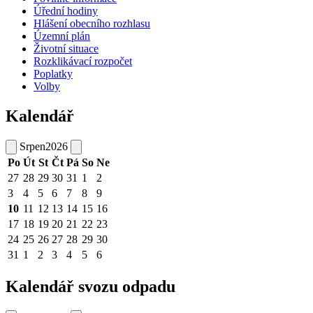
Úřední hodiny
Hlášení obecního rozhlasu
Územní plán
Životní situace
Rozklikávací rozpočet
Poplatky
Volby
Kalendář
Srpen
2026
Po
Út
St
Čt
Pá
So
Ne
27
28
29
30
31
1
2
3
4
5
6
7
8
9
10
11
12
13
14
15
16
17
18
19
20
21
22
23
24
25
26
27
28
29
30
31
1
2
3
4
5
6
Kalendář svozu odpadu