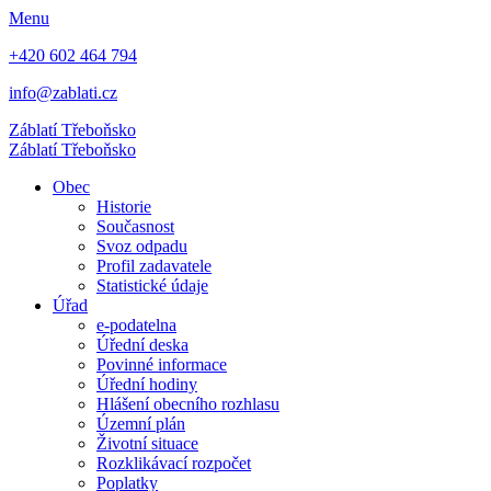
Menu
+420 602 464 794
info@zablati.cz
Záblatí
Třeboňsko
Záblatí
Třeboňsko
Obec
Historie
Současnost
Svoz odpadu
Profil zadavatele
Statistické údaje
Úřad
e-podatelna
Úřední deska
Povinné informace
Úřední hodiny
Hlášení obecního rozhlasu
Územní plán
Životní situace
Rozklikávací rozpočet
Poplatky