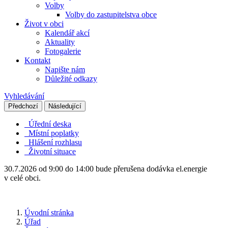
Volby
Volby do zastupitelstva obce
Život v obci
Kalendář akcí
Aktuality
Fotogalerie
Kontakt
Napište nám
Důležité odkazy
Vyhledávání
Předchozí
Následující
Úřední deska
Místní poplatky
Hlášení rozhlasu
Životní situace
30.7.2026 od 9:00 do 14:00 bude přerušena dodávka el.energie
v celé obci.
Úvodní stránka
Úřad