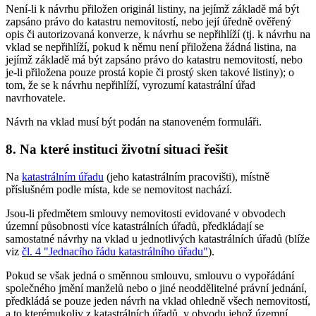
Není-li k návrhu přiložen originál listiny, na jejímž základě má být
zapsáno právo do katastru nemovitostí, nebo její úředně ověřený
opis či autorizovaná konverze, k návrhu se nepřihlíží (tj. k návrhu na
vklad se nepřihlíží, pokud k němu není přiložena žádná listina, na
jejímž základě má být zapsáno právo do katastru nemovitostí, nebo
je-li přiložena pouze prostá kopie či prostý sken takové listiny); o
tom, že se k návrhu nepřihlíží, vyrozumí katastrální úřad
navrhovatele.
Návrh na vklad musí být podán na stanoveném formuláři.
8. Na které instituci životní situaci řešit
Na
katastrálním úřadu
(jeho katastrálním pracovišti), místně
příslušném podle místa, kde se nemovitost nachází.
Jsou-li předmětem smlouvy nemovitosti evidované v obvodech
územní působnosti více katastrálních úřadů, předkládají se
samostatné návrhy na vklad u jednotlivých katastrálních úřadů (blíže
viz
čl. 4 "Jednacího řádu katastrálního úřadu"
).
Pokud se však jedná o směnnou smlouvu, smlouvu o vypořádání
společného jmění manželů nebo o jiné neoddělitelné právní jednání,
předkládá se pouze jeden návrh na vklad ohledně všech nemovitostí,
a to kterémukoliv z katastrálních úřadů, v obvodu jehož územní