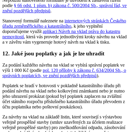
Nepoužití stanoveného formuláře je důvodem k zastavení řízení
podle
§ 66 odst. 1 písm. b) zákona č. 500/2004 Sb., správní řád, ve
znění pozdějších předpisů
.
Stanovený formulář naleznete na
internetových stránkách Českého
úřadu zeměměřického a katastrálního
, k jeho vyplnění
doporučujeme využít
aplikaci Návrh na vklad práva do katastru
nemovitostí
, která vás provede jednotlivými kroky návrhu na vklad
a v závěru vám vygeneruje hotový návrh na vklad k tisku.
12. Jaké jsou poplatky a jak je lze uhradit
Za podání každého návrhu na vklad se vybírá správní poplatek ve
výši 1 000 Kč (podle
pol. 120 přílohy k zákonu č. 634/2004 Sb., o
správních poplatcích, ve znění pozdějších předpisů
).
Poplatek se hradí v hotovosti v pokladně katastrálního úřadu při
podání návrhu na vklad nebo kolkovými známkami nebo je nutno
jeho uhrazení prokázat (pokud byl poplatek zaplacen na zvláštní
účet státního rozpočtu příslušného katastrálního úřadu převodem z
účtu poplatníka nebo poštovní poukázkou).
Za návrhy na vklad na základě listin, které souvisejí s výstavbou
veřejně prospěšné stavby (smluv uzavřených za účelem realizace
veřejně prospěšné stavby) pro zneškodňování odpadu, zásobování