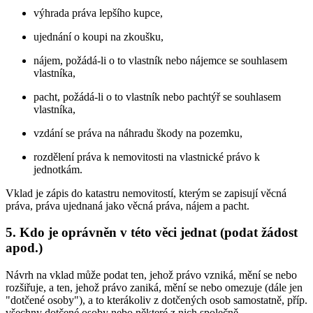
výhrada práva lepšího kupce,
ujednání o koupi na zkoušku,
nájem, požádá-li o to vlastník nebo nájemce se souhlasem
vlastníka,
pacht, požádá-li o to vlastník nebo pachtýř se souhlasem
vlastníka,
vzdání se práva na náhradu škody na pozemku,
rozdělení práva k nemovitosti na vlastnické právo k
jednotkám.
Vklad je zápis do katastru nemovitostí, kterým se zapisují věcná
práva, práva ujednaná jako věcná práva, nájem a pacht.
5. Kdo je oprávněn v této věci jednat (podat žádost
apod.)
Návrh na vklad může podat ten, jehož právo vzniká, mění se nebo
rozšiřuje, a ten, jehož právo zaniká, mění se nebo omezuje (dále jen
"dotčené osoby"), a to kterákoliv z dotčených osob samostatně, příp.
všechny dotčené osoby nebo některé z nich společně.