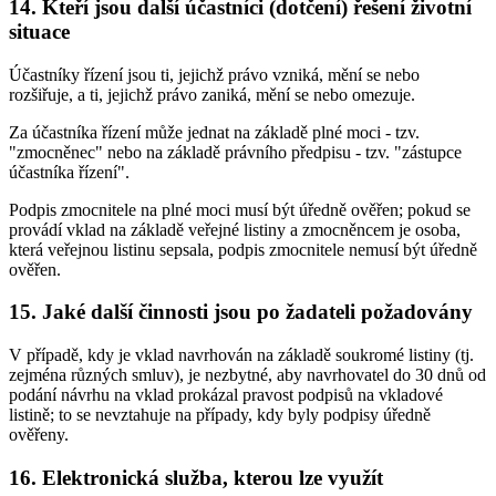
14. Kteří jsou další účastníci (dotčení) řešení životní
situace
Účastníky řízení jsou ti, jejichž právo vzniká, mění se nebo
rozšiřuje, a ti, jejichž právo zaniká, mění se nebo omezuje.
Za účastníka řízení může jednat na základě plné moci - tzv.
"zmocněnec" nebo na základě právního předpisu - tzv. "zástupce
účastníka řízení".
Podpis zmocnitele na plné moci musí být úředně ověřen; pokud se
provádí vklad na základě veřejné listiny a zmocněncem je osoba,
která veřejnou listinu sepsala, podpis zmocnitele nemusí být úředně
ověřen.
15. Jaké další činnosti jsou po žadateli požadovány
V případě, kdy je vklad navrhován na základě soukromé listiny (tj.
zejména různých smluv), je nezbytné, aby navrhovatel do 30 dnů od
podání návrhu na vklad prokázal pravost podpisů na vkladové
listině; to se nevztahuje na případy, kdy byly podpisy úředně
ověřeny.
16. Elektronická služba, kterou lze využít