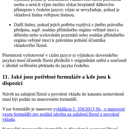
osoba a není-li výpis možno získat bezplatně dálkovým
přístupem v českém jazyce; výpis se nevyžaduje, pokud je
vkladová listina veřejnou listinou.
Další listiny, pokud jejich potřeba vyplývá z jiného právního
předpisu, např. souhlas příslušného orgánu veřejné moci s
dělením nebo scelováním pozemků nebo souhlas příslušného
orgánu veřejné moci k právnímu jednání účastníka
vkladového řízení.
Písemnosti vyhotovené v cizím jazyce (s výjimkou slovenského
jazyka) musí účastník řízení předložit v originálním znění a současně
v úředně ověřeném překladu do jazyka českého.
11. Jaké jsou potřebné formuláře a kde jsou k
dispozici
Návrh na zahájení řízení o povolení vkladu do katastru nemovitostí
musí být podán na stanoveném formuláři.
Vzor formuláře je stanoven
vyhláškou č. 359/2013 Sb., o stanovení
vzoru formuláře pro podání návrhu na zahájení řízení o povolení
vkladu
.