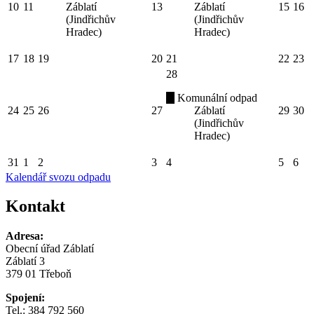
10
11
Záblatí
13
Záblatí
15
16
(Jindřichův
(Jindřichův
Hradec)
Hradec)
17
18
19
20
21
22
23
28
Komunální odpad
24
25
26
27
Záblatí
29
30
(Jindřichův
Hradec)
31
1
2
3
4
5
6
Kalendář svozu odpadu
Kontakt
Adresa:
Obecní úřad Záblatí
Záblatí 3
379 01 Třeboň
Spojení:
Tel.: 384 792 560