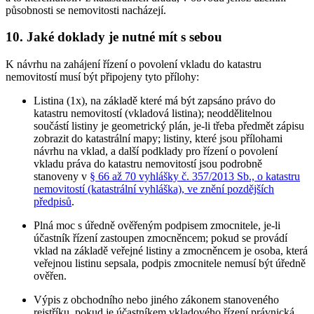
působnosti se nemovitosti nacházejí.
10. Jaké doklady je nutné mít s sebou
K návrhu na zahájení řízení o povolení vkladu do katastru
nemovitostí musí být připojeny tyto přílohy:
Listina (1x), na základě které má být zapsáno právo do
katastru nemovitostí (vkladová listina); neoddělitelnou
součástí listiny je geometrický plán, je-li třeba předmět zápisu
zobrazit do katastrální mapy; listiny, které jsou přílohami
návrhu na vklad, a další podklady pro řízení o povolení
vkladu práva do katastru nemovitostí jsou podrobně
stanoveny v
§ 66 až 70 vyhlášky č. 357/2013 Sb., o katastru
nemovitostí (katastrální vyhláška), ve znění pozdějších
předpisů
.
Plná moc s úředně ověřeným podpisem zmocnitele, je-li
účastník řízení zastoupen zmocněncem; pokud se provádí
vklad na základě veřejné listiny a zmocněncem je osoba, která
veřejnou listinu sepsala, podpis zmocnitele nemusí být úředně
ověřen.
Výpis z obchodního nebo jiného zákonem stanoveného
rejstříku, pokud je účastníkem vkladového řízení právnická