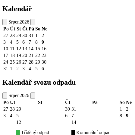
Kalendář
Srpen
2026
Po
Út
St
Čt
Pá
So
Ne
27
28
29
30
31
1
2
3
4
5
6
7
8
9
10
11
12
13
14
15
16
17
18
19
20
21
22
23
24
25
26
27
28
29
30
31
1
2
3
4
5
6
Kalendář svozu odpadu
Srpen
2026
Po
Út
St
Čt
Pá
So
Ne
27
28
29
30
31
1
2
3
4
5
6
7
8
9
12
14
Tříděný odpad
Komunální odpad