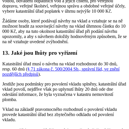
vodou, odvádění odpadních vod a jejich čištění, pro veřejnou
dopravu, veřejné školství, veřejnou správu a obdobné veřejné účely,
vybere katastrální úřad poplatek v úhrnu nejvýše 10 000 Kč.
Žádáme osoby, které podávají návrhy na vklad a vztahuje se na ně
možnost hradit za související návrhy na vklad úhrnnou částku do 10
000 Kč, aby na tuto okolnost katastrální úřad při podání návrhu
upozornily, a aby s návrhem doložily hodnověrným způsobem, že se
na ně vztahuje uvedené zvýhodnění.
13. Jaké jsou lhůty pro vyřízení
Katastrální úřad musí o návrhu na vklad rozhodnout do 30 dnů,
resp. 60 dnů (
§ 71 zákona č. 500/2004 Sb., správní řád, ve znění
pozdějších předpisů
).
Jestliže jsou podmínky pro povolení vkladu splněny, katastrální úřad
vklad povolí, nejdříve však po uplynutí lhůty 20 dnů ode dne
odeslání informace, že byla vyznačena v katastru nemovitostí
plomba.
Vklad na základě pravomocného rozhodnutí o povolení vkladu
provede katastrální úřad bez zbytečného odkladu od povolení
vkladu.