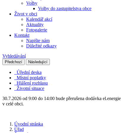
Volby
Volby do zastupitelstva obce
Život v obci
Kalendář akcí
Aktuality
Fotogalerie
Kontakt
Napište nám
Důležité odkazy
Vyhledávání
Předchozí
Následující
Úřední deska
Místní poplatky
Hlášení rozhlasu
Životní situace
30.7.2026 od 9:00 do 14:00 bude přerušena dodávka el.energie
v celé obci.
Úvodní stránka
Úřad