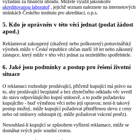
vyžádání za finanční úhradu. Můžete využít jakoukoliv
akreditovanou laboratoř
, jejichž seznam naleznete na internetových
stránkách Českého institutu pro akreditaci, o.p.s.
5. Kdo je oprávněn v této věci jednat (podat žádost
apod.)
Reklamovat zakoupený (zkažený nebo poškozený) potravinářský
výrobek může v České republice občan starší 18 let nebo zákonný
zástupce, který může v této věci jednat za nezletilého spotřebitele.
6. Jaké jsou podmínky a postup pro řešení životní
situace
O reklamaci rozhoduje prodávající, přičemž kupující má právo na
to, aby prodávající bezplatně a bez zbytečného odkladu věc uvedl
do stavu odpovídajícího kupní smlouvě, a to podle požadavku
kupujícího - buď výměnou věci nebo její opravou; není-li takový
postup možný, může kupující požadovat přiměřenou slevu z ceny
nebo od smlouvy odstoupit (tj. může požadovat vrácení peněz).
Nesouhlasí-li kupující se způsobem vyřízení reklamace, může se
domáhat svých práv soudní cestou.