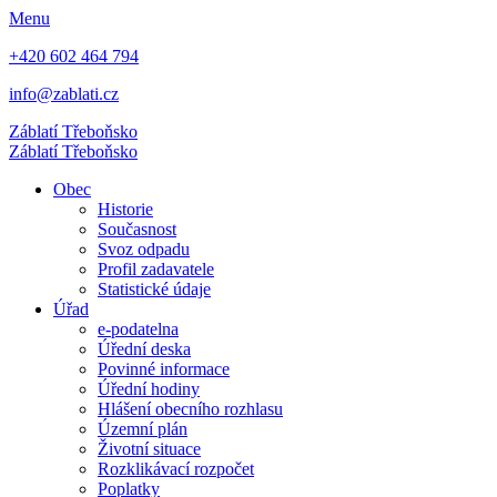
Menu
+420 602 464 794
info@zablati.cz
Záblatí
Třeboňsko
Záblatí
Třeboňsko
Obec
Historie
Současnost
Svoz odpadu
Profil zadavatele
Statistické údaje
Úřad
e-podatelna
Úřední deska
Povinné informace
Úřední hodiny
Hlášení obecního rozhlasu
Územní plán
Životní situace
Rozklikávací rozpočet
Poplatky