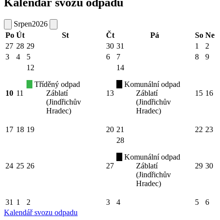
Kalendář svozu odpadu
Srpen
2026
Po
Út
St
Čt
Pá
So
Ne
27
28
29
30
31
1
2
3
4
5
6
7
8
9
12
14
Tříděný odpad
Komunální odpad
10
11
Záblatí
13
Záblatí
15
16
(Jindřichův
(Jindřichův
Hradec)
Hradec)
17
18
19
20
21
22
23
28
Komunální odpad
24
25
26
27
Záblatí
29
30
(Jindřichův
Hradec)
31
1
2
3
4
5
6
Kalendář svozu odpadu