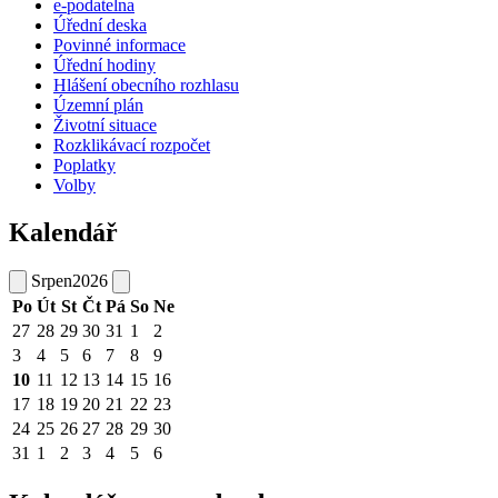
e-podatelna
Úřední deska
Povinné informace
Úřední hodiny
Hlášení obecního rozhlasu
Územní plán
Životní situace
Rozklikávací rozpočet
Poplatky
Volby
Kalendář
Srpen
2026
Po
Út
St
Čt
Pá
So
Ne
27
28
29
30
31
1
2
3
4
5
6
7
8
9
10
11
12
13
14
15
16
17
18
19
20
21
22
23
24
25
26
27
28
29
30
31
1
2
3
4
5
6