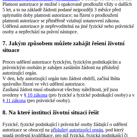
Platnost autorizace je možné i opakovaně prodloužit vždy o dalších
5 let, a to na základě žádosti podané nejpozději 3 měsíce před
uplynutím doby platnosti autorizace; na řízení o prodloužení
platnosti autorizace se přiměřeně vztahují ustanovení zákona.
Udělená autorizace je nepřevoditelná na jiné fyzické nebo právnické
osoby a nepřechází na právní nástupce.
7. Jakým způsobem můžete zahájit řešení životní
situace
Proces udělení autorizace fyzickým, fyzickým podnikajícím a
právnickým osobám je zahájen zasláním žádosti na příslušný
autorizující orgán.
V den, kdy autorizující orgán tuto žádost obdrží, začíná lhůta
správního řízení ve věci udělení autorizace.
Zasílaná žádost musí obsahovat všechny náležitosti, jež jsou
uvedeny v
§ 10 zákona
(pro fyzické a fyzické podnikající osoby) a v
§ 11 zákona
(pro právnické osoby).
8. Na které instituci životní situaci řešit
Fyzické, fyzické podnikající i právnické osoby žádající o udělení
autorizace se obracejí na
příslušný autorizující orgán
, pod který
spadá profesní kvalifikace, pro niž fyzická, fyzická podnikající či