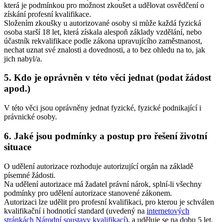
která je podmínkou pro možnost zkoušet a udělovat osvědčení o
získání profesní kvalifikace.
Složením zkoušky u autorizované osoby si může každá fyzická
osoba starší 18 let, která získala alespoň základy vzdělání, nebo
účastník rekvalifikace podle zákona upravujícího zaměstnanost,
nechat uznat své znalosti a dovednosti, a to bez ohledu na to, jak
jich nabyl/a.
5. Kdo je oprávněn v této věci jednat (podat žádost
apod.)
V této věci jsou oprávněny jednat fyzické, fyzické podnikající i
právnické osoby.
6. Jaké jsou podmínky a postup pro řešení životní
situace
O udělení autorizace rozhoduje autorizující orgán na základě
písemné žádosti.
Na udělení autorizace má žadatel právní nárok, splní-li všechny
podmínky pro udělení autorizace stanovené zákonem.
Autorizaci lze udělit pro profesní kvalifikaci, pro kterou je schválen
kvalifikační i hodnotící standard (uvedený na
internetových
stránkách Národní soustavy kvalifikací
), a uděluje se na dobu 5 let.