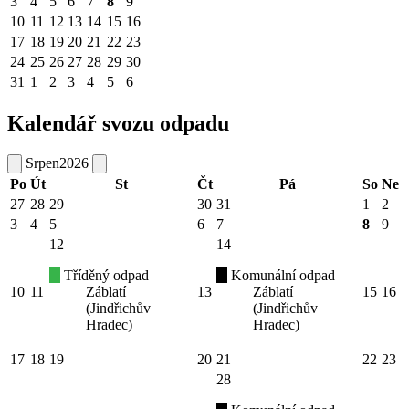
3
4
5
6
7
8
9
10
11
12
13
14
15
16
17
18
19
20
21
22
23
24
25
26
27
28
29
30
31
1
2
3
4
5
6
Kalendář svozu odpadu
Srpen
2026
Po
Út
St
Čt
Pá
So
Ne
27
28
29
30
31
1
2
3
4
5
6
7
8
9
12
14
Tříděný odpad
Komunální odpad
10
11
Záblatí
13
Záblatí
15
16
(Jindřichův
(Jindřichův
Hradec)
Hradec)
17
18
19
20
21
22
23
28