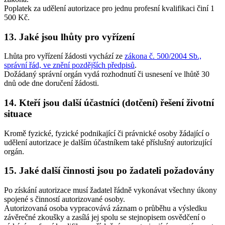
Poplatek za udělení autorizace pro jednu profesní kvalifikaci činí 1
500 Kč.
13. Jaké jsou lhůty pro vyřízení
Lhůta pro vyřízení žádosti vychází ze
zákona č. 500/2004 Sb.,
správní řád, ve znění pozdějších předpisů
.
Dožádaný správní orgán vydá rozhodnutí či usnesení ve lhůtě 30
dnů ode dne doručení žádosti.
14. Kteří jsou další účastníci (dotčení) řešení životní
situace
Kromě fyzické, fyzické podnikající či právnické osoby žádající o
udělení autorizace je dalším účastníkem také příslušný autorizující
orgán.
15. Jaké další činnosti jsou po žadateli požadovány
Po získání autorizace musí žadatel řádně vykonávat všechny úkony
spojené s činností autorizované osoby.
Autorizovaná osoba vypracovává záznam o průběhu a výsledku
závěrečné zkoušky a zasílá jej spolu se stejnopisem osvědčení o