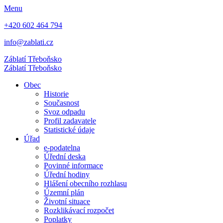
Menu
+420 602 464 794
info@zablati.cz
Záblatí
Třeboňsko
Záblatí
Třeboňsko
Obec
Historie
Současnost
Svoz odpadu
Profil zadavatele
Statistické údaje
Úřad
e-podatelna
Úřední deska
Povinné informace
Úřední hodiny
Hlášení obecního rozhlasu
Územní plán
Životní situace
Rozklikávací rozpočet
Poplatky