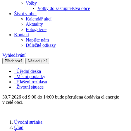
Volby
Volby do zastupitelstva obce
Život v obci
Kalendář akcí
Aktuality
Fotogalerie
Kontakt
Napište nám
Důležité odkazy
Vyhledávání
Předchozí
Následující
Úřední deska
Místní poplatky
Hlášení rozhlasu
Životní situace
30.7.2026 od 9:00 do 14:00 bude přerušena dodávka el.energie
v celé obci.
Úvodní stránka
Úřad