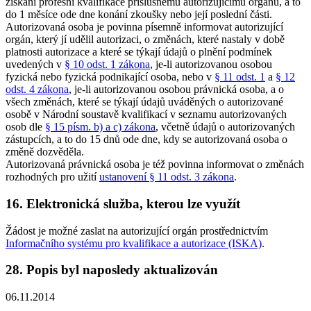
získání profesní kvalifikace příslušnému autorizujícímu orgánu, a to
do 1 měsíce ode dne konání zkoušky nebo její poslední části.
Autorizovaná osoba je povinna písemně informovat autorizující
orgán, který jí udělil autorizaci, o změnách, které nastaly v době
platnosti autorizace a které se týkají údajů o plnění podmínek
uvedených v
§ 10 odst. 1 zákona
, je-li autorizovanou osobou
fyzická nebo fyzická podnikající osoba, nebo v
§ 11 odst. 1
a
§ 12
odst. 4 zákona
, je-li autorizovanou osobou právnická osoba, a o
všech změnách, které se týkají údajů uváděných o autorizované
osobě v Národní soustavě kvalifikací v seznamu autorizovaných
osob dle
§ 15 písm. b) a c) zákona
, včetně údajů o autorizovaných
zástupcích, a to do 15 dnů ode dne, kdy se autorizovaná osoba o
změně dozvěděla.
Autorizovaná právnická osoba je též povinna informovat o změnách
rozhodných pro užití
ustanovení § 11 odst. 3 zákona
.
16. Elektronická služba, kterou lze využít
Žádost je možné zaslat na autorizující orgán prostřednictvím
Informačního systému pro kvalifikace a autorizace (ISKA)
.
28. Popis byl naposledy aktualizován
06.11.2014