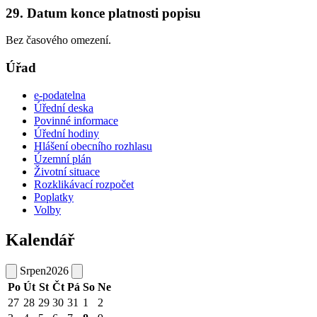
29. Datum konce platnosti popisu
Bez časového omezení.
Úřad
e-podatelna
Úřední deska
Povinné informace
Úřední hodiny
Hlášení obecního rozhlasu
Územní plán
Životní situace
Rozklikávací rozpočet
Poplatky
Volby
Kalendář
Srpen
2026
Po
Út
St
Čt
Pá
So
Ne
27
28
29
30
31
1
2