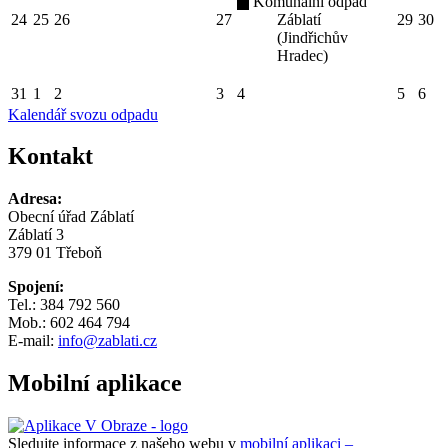
Komunální odpad
24
25
26
27
Záblatí
29
30
(Jindřichův
Hradec)
31
1
2
3
4
5
6
Kalendář svozu odpadu
Kontakt
Adresa:
Obecní úřad Záblatí
Záblatí 3
379 01 Třeboň
Spojení:
Tel.: 384 792 560
Mob.: 602 464 794
E-mail:
info@zablati.cz
Mobilní aplikace
Sledujte informace z našeho webu v
mobilní aplikaci –