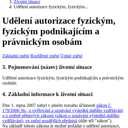
Životní situace
Udělení autorizace fyzickým, fyzickým...
Udělení autorizace fyzickým,
fyzickým podnikajícím a
právnickým osobám
Základní znění
Rozšířené znění
Úplné znění
3. Pojmenování (název) životní situace
Udělení autorizace fyzickým, fyzickým podnikajícím a právnickým
osobám
4. Základní informace k životní situaci
Dne 1. srpna 2007 nabyl v plném rozsahu účinnosti
zákon č.
179/2006 Sb., o ověřování a uznávání výsledků dalšího vzdělávání
a o změně některých zákonů (zákon o uznávání výsledků dalšího
vzdělávání), ve znění pozdějších předpisů
(dále též "zákon").
Na základě tohoto zákona je možné požádat o udělení autorizace,