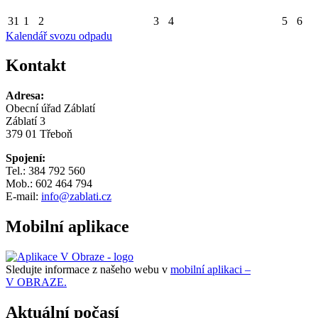
31
1
2
3
4
5
6
Kalendář svozu odpadu
Kontakt
Adresa:
Obecní úřad Záblatí
Záblatí 3
379 01 Třeboň
Spojení:
Tel.: 384 792 560
Mob.: 602 464 794
E-mail:
info@zablati.cz
Mobilní aplikace
Sledujte informace z našeho webu v
mobilní aplikaci –
V OBRAZE.
Aktuální počasí