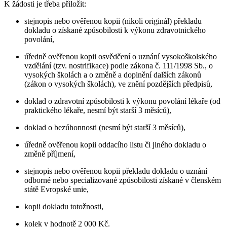
K žádosti je třeba přiložit:
stejnopis nebo ověřenou kopii (nikoli originál) překladu
dokladu o získané způsobilosti k výkonu zdravotnického
povolání,
úředně ověřenou kopii osvědčení o uznání vysokoškolského
vzdělání (tzv. nostrifikace) podle zákona č. 111/1998 Sb., o
vysokých školách a o změně a doplnění dalších zákonů
(zákon o vysokých školách), ve znění pozdějších předpisů,
doklad o zdravotní způsobilosti k výkonu povolání lékaře (od
praktického lékaře, nesmí být starší 3 měsíců),
doklad o bezúhonnosti (nesmí být starší 3 měsíců),
úředně ověřenou kopii oddacího listu či jiného dokladu o
změně příjmení,
stejnopis nebo ověřenou kopii překladu dokladu o uznání
odborné nebo specializované způsobilosti získané v členském
státě Evropské unie,
kopii dokladu totožnosti,
kolek v hodnotě 2 000 Kč.