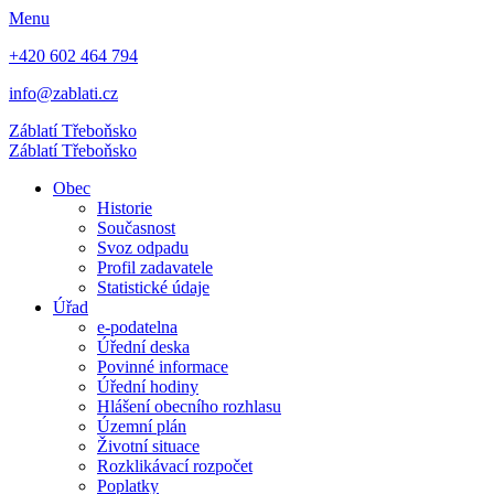
Menu
+420 602 464 794
info@zablati.cz
Záblatí
Třeboňsko
Záblatí
Třeboňsko
Obec
Historie
Současnost
Svoz odpadu
Profil zadavatele
Statistické údaje
Úřad
e-podatelna
Úřední deska
Povinné informace
Úřední hodiny
Hlášení obecního rozhlasu
Územní plán
Životní situace
Rozklikávací rozpočet
Poplatky