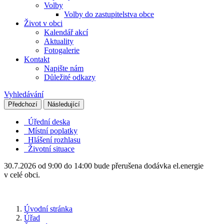
Volby
Volby do zastupitelstva obce
Život v obci
Kalendář akcí
Aktuality
Fotogalerie
Kontakt
Napište nám
Důležité odkazy
Vyhledávání
Předchozí
Následující
Úřední deska
Místní poplatky
Hlášení rozhlasu
Životní situace
30.7.2026 od 9:00 do 14:00 bude přerušena dodávka el.energie
v celé obci.
Úvodní stránka
Úřad