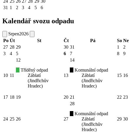
24
25
26
27
28
29
30
31
1
2
3
4
5
6
Kalendář svozu odpadu
Srpen
2026
Po
Út
St
Čt
Pá
So
Ne
27
28
29
30
31
1
2
3
4
5
6
7
8
9
12
14
Tříděný odpad
Komunální odpad
10
11
Záblatí
13
Záblatí
15
16
(Jindřichův
(Jindřichův
Hradec)
Hradec)
17
18
19
20
21
22
23
28
Komunální odpad
24
25
26
27
Záblatí
29
30
(Jindřichův
Hradec)