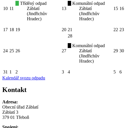
Tříděný odpad
Komunální odpad
10
11
Záblatí
13
Záblatí
15
16
(Jindřichův
(Jindřichův
Hradec)
Hradec)
17
18
19
20
21
22
23
28
Komunální odpad
24
25
26
27
Záblatí
29
30
(Jindřichův
Hradec)
31
1
2
3
4
5
6
Kalendář svozu odpadu
Kontakt
Adresa:
Obecní úřad Záblatí
Záblatí 3
379 01 Třeboň
Spojení: