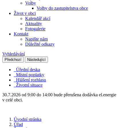
Volby
Volby do zastupitelstva obce
Život v obci
Kalendář akcí
Aktuality
Fotogalerie
Kontakt
Napište nám
Důležité odkazy
Vyhledávání
Předchozí
Následující
Úřední deska
Místní poplatky
Hlášení rozhlasu
Životní situace
30.7.2026 od 9:00 do 14:00 bude přerušena dodávka el.energie
v celé obci.
Úvodní stránka
Úřad