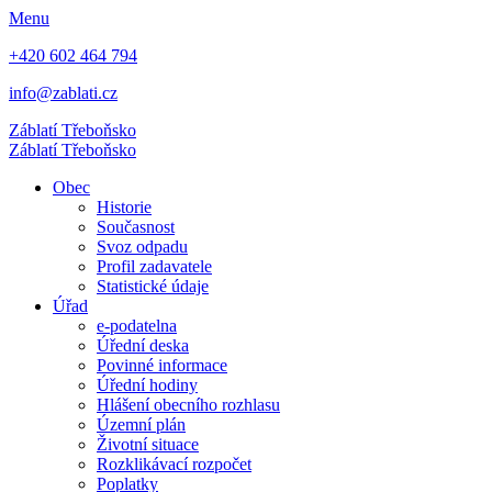
Menu
+420 602 464 794
info@zablati.cz
Záblatí
Třeboňsko
Záblatí
Třeboňsko
Obec
Historie
Současnost
Svoz odpadu
Profil zadavatele
Statistické údaje
Úřad
e-podatelna
Úřední deska
Povinné informace
Úřední hodiny
Hlášení obecního rozhlasu
Územní plán
Životní situace
Rozklikávací rozpočet
Poplatky