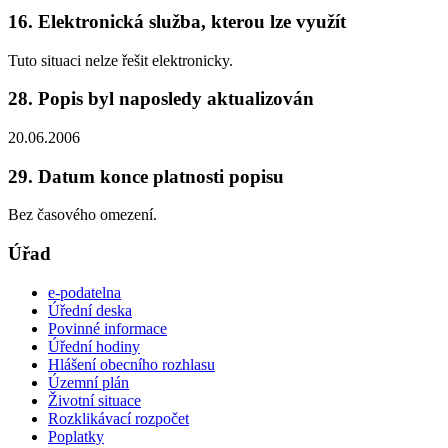
16. Elektronická služba, kterou lze využít
Tuto situaci nelze řešit elektronicky.
28. Popis byl naposledy aktualizován
20.06.2006
29. Datum konce platnosti popisu
Bez časového omezení.
Úřad
e-podatelna
Úřední deska
Povinné informace
Úřední hodiny
Hlášení obecního rozhlasu
Územní plán
Životní situace
Rozklikávací rozpočet
Poplatky