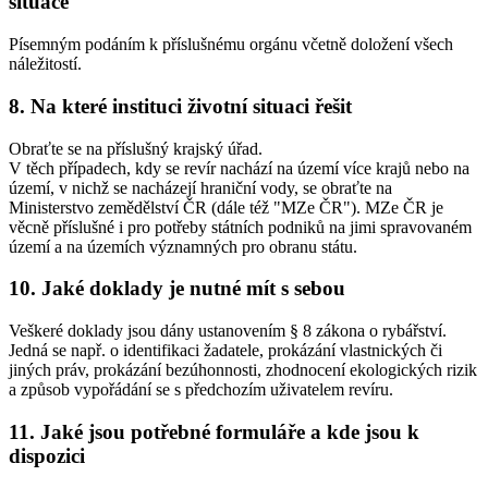
situace
Písemným podáním k příslušnému orgánu včetně doložení všech
náležitostí.
8. Na které instituci životní situaci řešit
Obraťte se na příslušný krajský úřad.
V těch případech, kdy se revír nachází na území více krajů nebo na
území, v nichž se nacházejí hraniční vody, se obraťte na
Ministerstvo zemědělství ČR (dále též "MZe ČR"). MZe ČR je
věcně příslušné i pro potřeby státních podniků na jimi spravovaném
území a na územích významných pro obranu státu.
10. Jaké doklady je nutné mít s sebou
Veškeré doklady jsou dány ustanovením § 8 zákona o rybářství.
Jedná se např. o identifikaci žadatele, prokázání vlastnických či
jiných práv, prokázání bezúhonnosti, zhodnocení ekologických rizik
a způsob vypořádání se s předchozím uživatelem revíru.
11. Jaké jsou potřebné formuláře a kde jsou k
dispozici