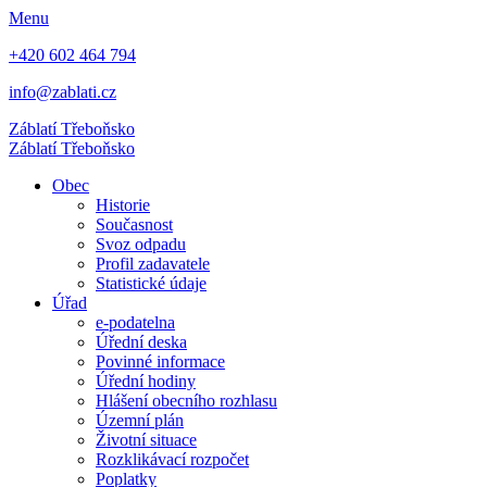
Menu
+420 602 464 794
info@zablati.cz
Záblatí
Třeboňsko
Záblatí
Třeboňsko
Obec
Historie
Současnost
Svoz odpadu
Profil zadavatele
Statistické údaje
Úřad
e-podatelna
Úřední deska
Povinné informace
Úřední hodiny
Hlášení obecního rozhlasu
Územní plán
Životní situace
Rozklikávací rozpočet
Poplatky