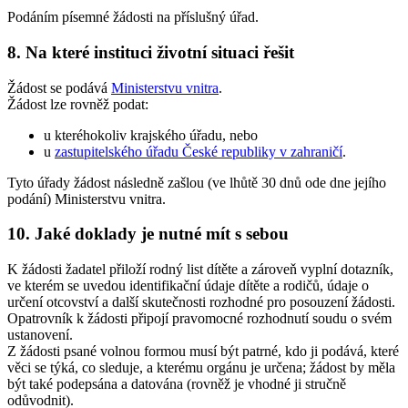
Podáním písemné žádosti na příslušný úřad.
8. Na které instituci životní situaci řešit
Žádost se podává
Ministerstvu vnitra
.
Žádost lze rovněž podat:
u kteréhokoliv krajského úřadu, nebo
u
zastupitelského úřadu České republiky v zahraničí
.
Tyto úřady žádost následně zašlou (ve lhůtě 30 dnů ode dne jejího
podání) Ministerstvu vnitra.
10. Jaké doklady je nutné mít s sebou
K žádosti žadatel přiloží rodný list dítěte a zároveň vyplní dotazník,
ve kterém se uvedou identifikační údaje dítěte a rodičů, údaje o
určení otcovství a další skutečnosti rozhodné pro posouzení žádosti.
Opatrovník k žádosti připojí pravomocné rozhodnutí soudu o svém
ustanovení.
Z žádosti psané volnou formou musí být patrné, kdo ji podává, které
věci se týká, co sleduje, a kterému orgánu je určena; žádost by měla
být také podepsána a datována (rovněž je vhodné ji stručně
odůvodnit).