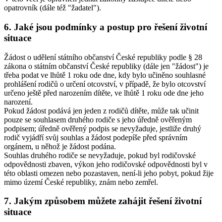
opatrovník (dále též "žadatel").
6. Jaké jsou podmínky a postup pro řešení životní
situace
Žádost o udělení státního občanství České republiky podle § 28
zákona o státním občanství České republiky (dále jen "žádost") je
třeba podat ve lhůtě 1 roku ode dne, kdy bylo učiněno souhlasné
prohlášení rodičů o určení otcovství, v případě, že bylo otcovství
určeno ještě před narozením dítěte, ve lhůtě 1 roku ode dne jeho
narození.
Pokud žádost podává jen jeden z rodičů dítěte, může tak učinit
pouze se souhlasem druhého rodiče s jeho úředně ověřeným
podpisem; úředně ověřený podpis se nevyžaduje, jestliže druhý
rodič vyjádří svůj souhlas a žádost podepíše před správním
orgánem, u něhož je žádost podána.
Souhlas druhého rodiče se nevyžaduje, pokud byl rodičovské
odpovědnosti zbaven, výkon jeho rodičovské odpovědnosti byl v
této oblasti omezen nebo pozastaven, není-li jeho pobyt, pokud žije
mimo území České republiky, znám nebo zemřel.
7. Jakým způsobem můžete zahájit řešení životní
situace