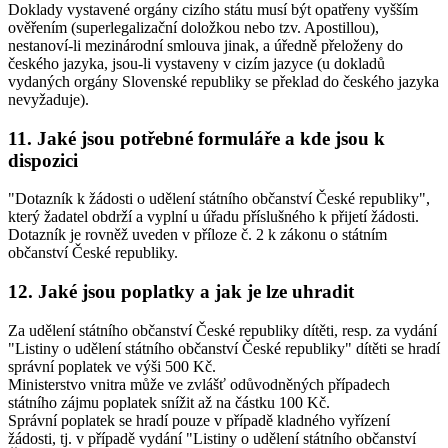
Doklady vystavené orgány cizího státu musí být opatřeny vyšším
ověřením (superlegalizační doložkou nebo tzv. Apostillou),
nestanoví-li mezinárodní smlouva jinak, a úředně přeloženy do
českého jazyka, jsou-li vystaveny v cizím jazyce (u dokladů
vydaných orgány Slovenské republiky se překlad do českého jazyka
nevyžaduje).
11. Jaké jsou potřebné formuláře a kde jsou k
dispozici
"Dotazník k žádosti o udělení státního občanství České republiky",
který žadatel obdrží a vyplní u úřadu příslušného k přijetí žádosti.
Dotazník je rovněž uveden v příloze č. 2 k zákonu o státním
občanství České republiky.
12. Jaké jsou poplatky a jak je lze uhradit
Za udělení státního občanství České republiky dítěti, resp. za vydání
"Listiny o udělení státního občanství České republiky" dítěti se hradí
správní poplatek ve výši 500 Kč.
Ministerstvo vnitra může ve zvlášť odůvodněných případech
státního zájmu poplatek snížit až na částku 100 Kč.
Správní poplatek se hradí pouze v případě kladného vyřízení
žádosti, tj. v případě vydání "Listiny o udělení státního občanství