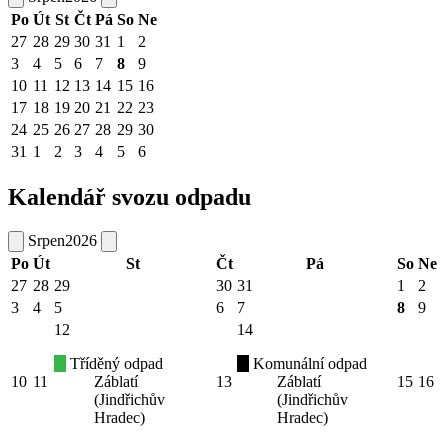
Po
Út
St
Čt
Pá
So
Ne
27
28
29
30
31
1
2
3
4
5
6
7
8
9
10
11
12
13
14
15
16
17
18
19
20
21
22
23
24
25
26
27
28
29
30
31
1
2
3
4
5
6
Kalendář svozu odpadu
Srpen
2026
Po
Út
St
Čt
Pá
So
Ne
27
28
29
30
31
1
2
3
4
5
6
7
8
9
12
14
Tříděný odpad
Komunální odpad
10
11
Záblatí
13
Záblatí
15
16
(Jindřichův
(Jindřichův
Hradec)
Hradec)