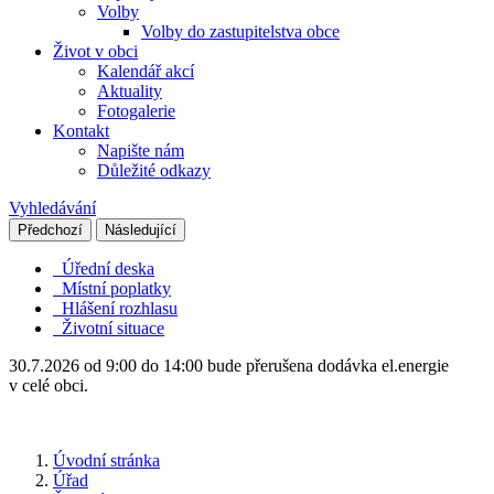
Volby
Volby do zastupitelstva obce
Život v obci
Kalendář akcí
Aktuality
Fotogalerie
Kontakt
Napište nám
Důležité odkazy
Vyhledávání
Předchozí
Následující
Úřední deska
Místní poplatky
Hlášení rozhlasu
Životní situace
30.7.2026 od 9:00 do 14:00 bude přerušena dodávka el.energie
v celé obci.
Úvodní stránka
Úřad