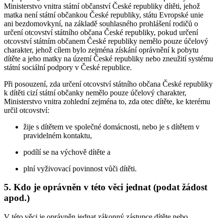
Ministerstvo vnitra státní občanství České republiky dítěti, jehož
matka není státní občankou České republiky, státu Evropské unie
ani bezdomovkyní, na základě souhlasného prohlášení rodičů o
určení otcovství státního občana České republiky, pokud určení
otcovství státním občanem České republiky nemělo pouze účelový
charakter, jehož cílem bylo zejména získání oprávnění k pobytu
dítěte a jeho matky na území České republiky nebo zneužití systému
státní sociální podpory v České republice.
Při posouzení, zda určení otcovství státního občana České republiky
k dítěti cizí státní občanky nemělo pouze účelový charakter,
Ministerstvo vnitra zohlední zejména to, zda otec dítěte, ke kterému
určil otcovství:
žije s dítětem ve společné domácnosti, nebo je s dítětem v
pravidelném kontaktu,
podílí se na výchově dítěte a
plní vyživovací povinnost vůči dítěti.
5. Kdo je oprávněn v této věci jednat (podat žádost
apod.)
V této věci je oprávněn jednat zákonný zástupce dítěte nebo