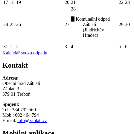
17
18
19
20
21
22
23
28
Komunální odpad
24
25
26
27
Záblatí
29
30
(Jindřichův
Hradec)
31
1
2
3
4
5
6
Kalendář svozu odpadu
Kontakt
Adresa:
Obecní úřad Záblatí
Záblatí 3
379 01 Třeboň
Spojení:
Tel.: 384 792 560
Mob.: 602 464 794
E-mail:
info@zablati.cz
Mobilní aplikace