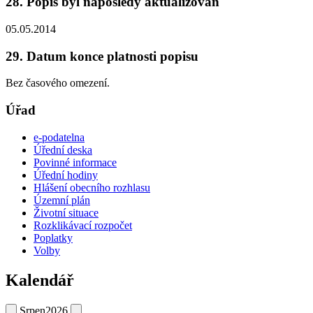
28. Popis byl naposledy aktualizován
05.05.2014
29. Datum konce platnosti popisu
Bez časového omezení.
Úřad
e-podatelna
Úřední deska
Povinné informace
Úřední hodiny
Hlášení obecního rozhlasu
Územní plán
Životní situace
Rozklikávací rozpočet
Poplatky
Volby
Kalendář
Srpen
2026