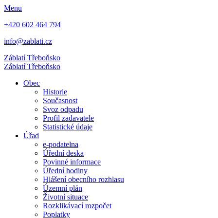
Menu
+420 602 464 794
info@zablati.cz
Záblatí
Třeboňsko
Záblatí
Třeboňsko
Obec
Historie
Současnost
Svoz odpadu
Profil zadavatele
Statistické údaje
Úřad
e-podatelna
Úřední deska
Povinné informace
Úřední hodiny
Hlášení obecního rozhlasu
Územní plán
Životní situace
Rozklikávací rozpočet
Poplatky