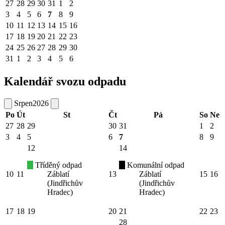
27
28
29
30
31
1
2
3
4
5
6
7
8
9
10
11
12
13
14
15
16
17
18
19
20
21
22
23
24
25
26
27
28
29
30
31
1
2
3
4
5
6
Kalendář svozu odpadu
Srpen
2026
Po
Út
St
Čt
Pá
So
Ne
27
28
29
30
31
1
2
3
4
5
6
7
8
9
12
14
Tříděný odpad
Komunální odpad
10
11
Záblatí
13
Záblatí
15
16
(Jindřichův
(Jindřichův
Hradec)
Hradec)
17
18
19
20
21
22
23
28