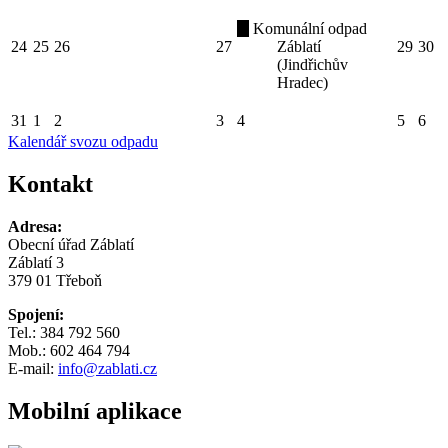
Komunální odpad
24
25
26
27
Záblatí
29
30
(Jindřichův
Hradec)
31
1
2
3
4
5
6
Kalendář svozu odpadu
Kontakt
Adresa:
Obecní úřad Záblatí
Záblatí 3
379 01 Třeboň
Spojení:
Tel.: 384 792 560
Mob.: 602 464 794
E-mail:
info@zablati.cz
Mobilní aplikace