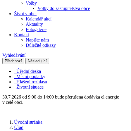
Volby
Volby do zastupitelstva obce
Život v obci
Kalendář akcí
Aktuality
Fotogalerie
Kontakt
Napište nám
Důležité odkazy
Vyhledávání
Předchozí
Následující
Úřední deska
Místní poplatky
Hlášení rozhlasu
Životní situace
30.7.2026 od 9:00 do 14:00 bude přerušena dodávka el.energie
v celé obci.
Úvodní stránka
Úřad