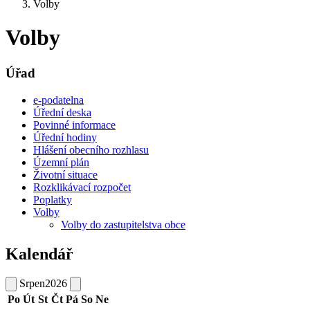
Volby
Volby
Úřad
e-podatelna
Úřední deska
Povinné informace
Úřední hodiny
Hlášení obecního rozhlasu
Územní plán
Životní situace
Rozklikávací rozpočet
Poplatky
Volby
Volby do zastupitelstva obce
Kalendář
Srpen
2026
Po
Út
St
Čt
Pá
So
Ne