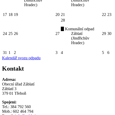
(Jindřichův
(Jindřichův
Hradec)
Hradec)
17
18
19
20
21
22
23
28
Komunální odpad
24
25
26
27
Záblatí
29
30
(Jindřichův
Hradec)
31
1
2
3
4
5
6
Kalendář svozu odpadu
Kontakt
Adresa:
Obecní úřad Záblatí
Záblatí 3
379 01 Třeboň
Spojení:
Tel.: 384 792 560
Mob.: 602 464 794