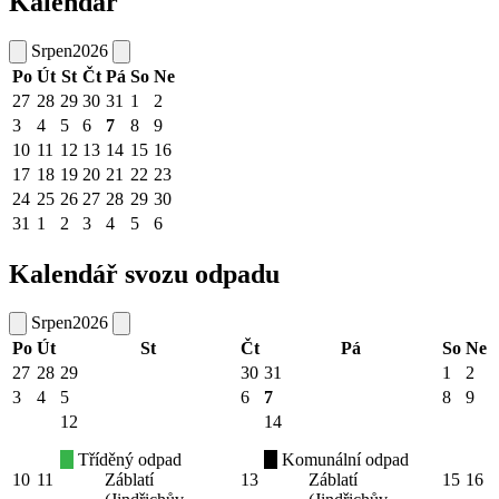
Kalendář
Srpen
2026
Po
Út
St
Čt
Pá
So
Ne
27
28
29
30
31
1
2
3
4
5
6
7
8
9
10
11
12
13
14
15
16
17
18
19
20
21
22
23
24
25
26
27
28
29
30
31
1
2
3
4
5
6
Kalendář svozu odpadu
Srpen
2026
Po
Út
St
Čt
Pá
So
Ne
27
28
29
30
31
1
2
3
4
5
6
7
8
9
12
14
Tříděný odpad
Komunální odpad
10
11
Záblatí
13
Záblatí
15
16