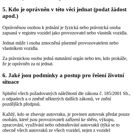
5. Kdo je oprávněn v této věci jednat (podat žádost
apod.)
Oprávněnou osobou k jednání je fyzická nebo právnická osoba
zapsaná v registru vozidel jako provozovatel nebo vlastník vozidla.
Jednat může i osoba zmocněná písemně provozovatelem nebo
vlastníkem vozidla.
Za právnickou osobu jedná statutární orgán nebo ten, kdo prokáže,
že je oprávněn za ni jednat.
6. Jaké jsou podmínky a postup pro řešení životní
situace
Splnění všech požadovaných náležitostí dle zákona č. 185/2001 Sb.,
o odpadech a o změně některých dalších zákonů, ve znění
pozdějších předpisů.
Každý, kdo se zbavuje autovraku, je povinen autovrak předat pouze
osobám, které jsou provozovateli zařízení ke sběru, výkupu,
zpracování, využívání nebo odstraňování autovraků (týká se to
obecně všech autovraků ze všech vozidel, nejen z vozidel