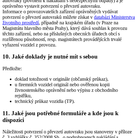
autovraky (povolení k nakládání s nebezpečnými odpady) a je
oprávněno vystavit potvrzení o převzetí autovraku.
Informace o provozovatelích zařízení oprávněných vydávat
potvrzení o převzetí autovraků můžete získat v
databázi Ministerstva
životního prostředí
, případně na krajském úřadu (v Praze na
Magistrátu hlavního města Prahy), který dává souhlas k provozu
těchto zařízení, nebo na příslušných obecních úřadech obcí s
rozšířenou působností, resp. magistrátech provádějících trvalé
vyřazení vozidel z provozu.
10. Jaké doklady je nutné mít s sebou
Předložte:
doklad totožnosti v originále (občanský průkaz),
u firemních vozidel originál nebo ověřenou kopii
živnostenského oprávnění nebo výpisu z obchodního
rejstříku,
technický průkaz vozidla (TP).
11. Jaké jsou potřebné formuláře a kde jsou k
dispozici
Náležitosti potvrzení o převzetí autovraku jsou stanoveny v příloze
č. 3 vyhlášky č. 352/2008 Sb., o podrobnostech nakládání s