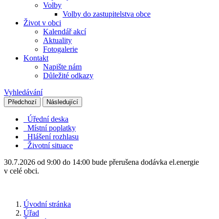
Volby
Volby do zastupitelstva obce
Život v obci
Kalendář akcí
Aktuality
Fotogalerie
Kontakt
Napište nám
Důležité odkazy
Vyhledávání
Předchozí
Následující
Úřední deska
Místní poplatky
Hlášení rozhlasu
Životní situace
30.7.2026 od 9:00 do 14:00 bude přerušena dodávka el.energie
v celé obci.
Úvodní stránka
Úřad