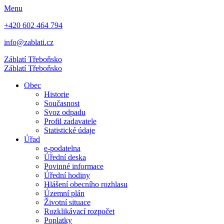
Menu
+420 602 464 794
info@zablati.cz
Záblatí
Třeboňsko
Záblatí
Třeboňsko
Obec
Historie
Současnost
Svoz odpadu
Profil zadavatele
Statistické údaje
Úřad
e-podatelna
Úřední deska
Povinné informace
Úřední hodiny
Hlášení obecního rozhlasu
Územní plán
Životní situace
Rozklikávací rozpočet
Poplatky