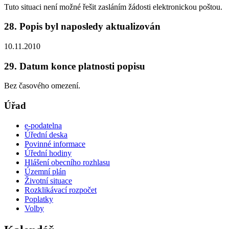
Tuto situaci není možné řešit zasláním žádosti elektronickou poštou.
28. Popis byl naposledy aktualizován
10.11.2010
29. Datum konce platnosti popisu
Bez časového omezení.
Úřad
e-podatelna
Úřední deska
Povinné informace
Úřední hodiny
Hlášení obecního rozhlasu
Územní plán
Životní situace
Rozklikávací rozpočet
Poplatky
Volby