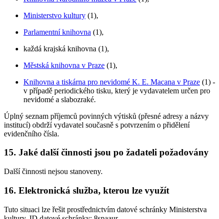
Ministerstvo kultury
(1),
Parlamentní knihovna
(1),
každá krajská knihovna (1),
Městská knihovna v Praze
(1),
Knihovna a tiskárna pro nevidomé K. E. Macana v Praze
(1) -
v případě periodického tisku, který je vydavatelem určen pro
nevidomé a slabozraké.
Úplný seznam příjemců povinných výtisků (přesné adresy a názvy
institucí) obdrží vydavatel současně s potvrzením o přidělení
evidenčního čísla.
15. Jaké další činnosti jsou po žadateli požadovány
Další činnosti nejsou stanoveny.
16. Elektronická služba, kterou lze využít
Tuto situaci lze řešit prostřednictvím datové schránky Ministerstva
kultury, ID datové schránky:
8spaaur
.