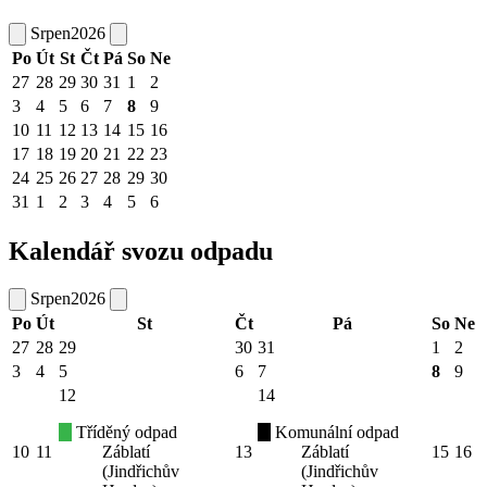
Srpen
2026
Po
Út
St
Čt
Pá
So
Ne
27
28
29
30
31
1
2
3
4
5
6
7
8
9
10
11
12
13
14
15
16
17
18
19
20
21
22
23
24
25
26
27
28
29
30
31
1
2
3
4
5
6
Kalendář svozu odpadu
Srpen
2026
Po
Út
St
Čt
Pá
So
Ne
27
28
29
30
31
1
2
3
4
5
6
7
8
9
12
14
Tříděný odpad
Komunální odpad
10
11
Záblatí
13
Záblatí
15
16
(Jindřichův
(Jindřichův