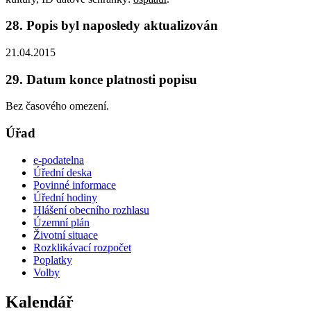
28. Popis byl naposledy aktualizován
21.04.2015
29. Datum konce platnosti popisu
Bez časového omezení.
Úřad
e-podatelna
Úřední deska
Povinné informace
Úřední hodiny
Hlášení obecního rozhlasu
Územní plán
Životní situace
Rozklikávací rozpočet
Poplatky
Volby
Kalendář