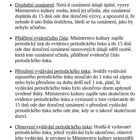
Doplnění oznámení
: Není-li oznámení údajů úplné, vyzve
Ministerstvo kultury osobu, která jej učinila, aby oznámení
doplnila do 15 dnů ode dne doručení výzvy, a upozorní ji, že
nebude-li tato lhůta dodržena, hledí se na oznámení, jako by
nebylo učiněno.
Přidělení evidenčního čísla
: Ministerstvo kultury zapíše
periodický tisk do evidence periodického tisku a do 15 dnů
ode dne doručení oznámení stanovených údajů sdělí osobě,
která toto oznámení učinila, přidělené evidenční číslo
periodického tisku.
Přerušení vydávání periodického tisku
: Jestliže vydávání
zapsaného periodického tisku nezačalo do 1 roku od zápisu
nebo bylo přerušeno na dobu delší než 1 rok, platí, že
vydávání periodického tisku bylo ukončeno dnem uplynutí
uvedené lhůty. Ministerstvo kultury zapíše tuto skutečnost do
evidence periodického tisku a vyrozumí o tom vydavatele do
15 dnů ode dne doručení oznámení o přerušení vydávání
periodického tisku nebo ode dne, kdy se o takové skutečnosti
dozví.
Obnovení vydávání periodického tisku
: Hodlá-li vydavatel
periodického tisku, jehož vydávání bylo ukončeno, obnovit
jeho vydávání, je povinen to Ministerstvu kultury nejpozději