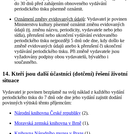
do 30 dnů před zahájením obnoveného vydávání
periodického tisku písemně oznámit.
Oznámení změny evidovaných údajů
: Vydavatel je povinen
Ministerstvu kultury písemně oznámit změnu evidovaných
údajů (tj. změnu názvu, periodicity, vydavatele nebo jeho
sídla), přerušení nebo ukončení vydávání evidovaného
periodického tisku nejpozději 5 dnů ode dne, kdy došlo ke
změně evidovaných údajů anebo k přerušení či ukončení
vydávání periodického tisku. Při změně vydavatele jsou
vyžadovány podpisy obou vydavatelů, bývalého i
současného.
14. Kteří jsou další účastníci (dotčení) řešení životní
situace
Vydavatel je povinen bezplatně na svůj náklad z každého vydání
periodického tisku do 7 dnů ode dne jeho vydání zajistit dodání
povinných výtisků těmto příjemcům:
Národní knihovna České republiky
(2),
Moravská zemská knihovna v Brně
(1),
Knihovna Národního muzea v Praze
(1),