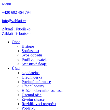
Menu
+420 602 464 794
info@zablati.cz
Záblatí
Třeboňsko
Záblatí
Třeboňsko
Obec
Historie
Současnost
Svoz odpadu
Profil zadavatele
Statistické údaje
Úřad
e-podatelna
Úřední deska
Povinné informace
Úřední hodiny
Hlášení obecního rozhlasu
Územní plán
Životní situace
Rozklikávací rozpočet
Poplatky