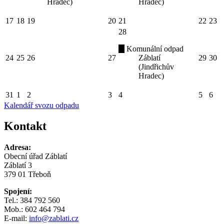
Hradec)
Hradec)
17
18
19
20
21
22
23
28
Komunální odpad
24
25
26
27
Záblatí
29
30
(Jindřichův
Hradec)
31
1
2
3
4
5
6
Kalendář svozu odpadu
Kontakt
Adresa:
Obecní úřad Záblatí
Záblatí 3
379 01 Třeboň
Spojení:
Tel.: 384 792 560
Mob.: 602 464 794
E-mail:
info@zablati.cz