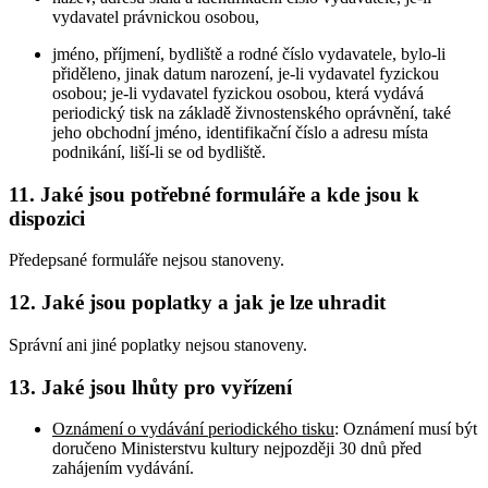
vydavatel právnickou osobou,
jméno, příjmení, bydliště a rodné číslo vydavatele, bylo-li
přiděleno, jinak datum narození, je-li vydavatel fyzickou
osobou; je-li vydavatel fyzickou osobou, která vydává
periodický tisk na základě živnostenského oprávnění, také
jeho obchodní jméno, identifikační číslo a adresu místa
podnikání, liší-li se od bydliště.
11. Jaké jsou potřebné formuláře a kde jsou k
dispozici
Předepsané formuláře nejsou stanoveny.
12. Jaké jsou poplatky a jak je lze uhradit
Správní ani jiné poplatky nejsou stanoveny.
13. Jaké jsou lhůty pro vyřízení
Oznámení o vydávání periodického tisku
: Oznámení musí být
doručeno Ministerstvu kultury nejpozději 30 dnů před
zahájením vydávání.