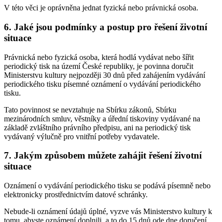
V této věci je oprávněna jednat fyzická nebo právnická osoba.
6. Jaké jsou podmínky a postup pro řešení životní
situace
Právnická nebo fyzická osoba, která hodlá vydávat nebo šířit
periodický tisk na území České republiky, je povinna doručit
Ministerstvu kultury nejpozději 30 dnů před zahájením vydávání
periodického tisku písemné oznámení o vydávání periodického
tisku.
Tato povinnost se nevztahuje na Sbírku zákonů, Sbírku
mezinárodních smluv, věstníky a úřední tiskoviny vydávané na
základě zvláštního právního předpisu, ani na periodický tisk
vydávaný výlučně pro vnitřní potřeby vydavatele.
7. Jakým způsobem můžete zahájit řešení životní
situace
Oznámení o vydávání periodického tisku se podává písemně nebo
elektronicky prostřednictvím datové schránky.
Nebude-li oznámení údajů úplné, vyzve vás Ministerstvo kultury k
tomu, abyste oznámení doplnili, a to do 15 dnů ode dne doručení