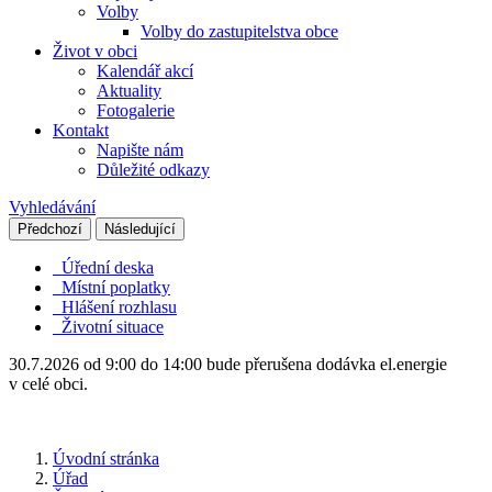
Volby
Volby do zastupitelstva obce
Život v obci
Kalendář akcí
Aktuality
Fotogalerie
Kontakt
Napište nám
Důležité odkazy
Vyhledávání
Předchozí
Následující
Úřední deska
Místní poplatky
Hlášení rozhlasu
Životní situace
30.7.2026 od 9:00 do 14:00 bude přerušena dodávka el.energie
v celé obci.
Úvodní stránka
Úřad