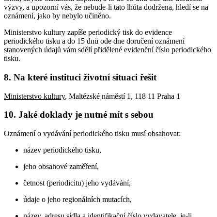
výzvy, a upozorní vás, že nebude-li tato lhůta dodržena, hledí se na
oznámení, jako by nebylo učiněno.
Ministerstvo kultury zapíše periodický tisk do evidence
periodického tisku a do 15 dnů ode dne doručení oznámení
stanovených údajů vám sdělí přidělené evidenční číslo periodického
tisku.
8. Na které instituci životní situaci řešit
Ministerstvo kultury
, Maltézské náměstí 1, 118 11 Praha 1
10. Jaké doklady je nutné mít s sebou
Oznámení o vydávání periodického tisku musí obsahovat:
název periodického tisku,
jeho obsahové zaměření,
četnost (periodicitu) jeho vydávání,
údaje o jeho regionálních mutacích,
název, adresu sídla a identifikační číslo vydavatele, je-li