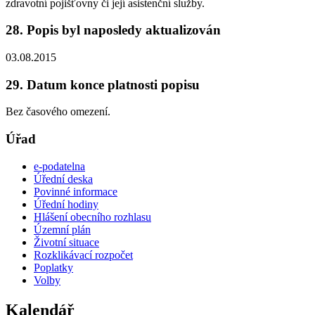
zdravotní pojišťovny či její asistenční služby.
28. Popis byl naposledy aktualizován
03.08.2015
29. Datum konce platnosti popisu
Bez časového omezení.
Úřad
e-podatelna
Úřední deska
Povinné informace
Úřední hodiny
Hlášení obecního rozhlasu
Územní plán
Životní situace
Rozklikávací rozpočet
Poplatky
Volby
Kalendář