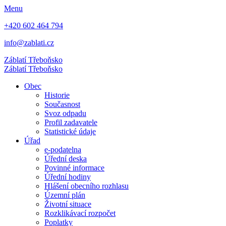
Menu
+420 602 464 794
info@zablati.cz
Záblatí
Třeboňsko
Záblatí
Třeboňsko
Obec
Historie
Současnost
Svoz odpadu
Profil zadavatele
Statistické údaje
Úřad
e-podatelna
Úřední deska
Povinné informace
Úřední hodiny
Hlášení obecního rozhlasu
Územní plán
Životní situace
Rozklikávací rozpočet
Poplatky