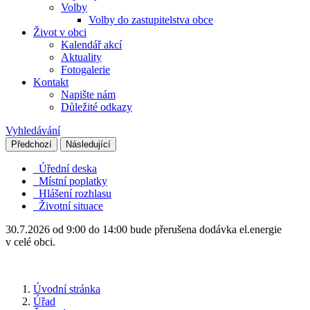
Volby
Volby do zastupitelstva obce
Život v obci
Kalendář akcí
Aktuality
Fotogalerie
Kontakt
Napište nám
Důležité odkazy
Vyhledávání
Předchozí
Následující
Úřední deska
Místní poplatky
Hlášení rozhlasu
Životní situace
30.7.2026 od 9:00 do 14:00 bude přerušena dodávka el.energie
v celé obci.
Úvodní stránka
Úřad