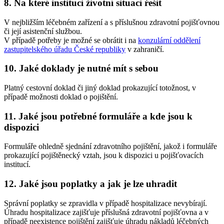
8. Na které instituci životní situaci řešit
V nejbližším léčebném zařízení a s příslušnou zdravotní pojišťovnou
či její asistenční službou.
V případě potřeby je možné se obrátit i na
konzulární oddělení
zastupitelského úřadu České republiky
v zahraničí.
10. Jaké doklady je nutné mít s sebou
Platný cestovní doklad či jiný doklad prokazující totožnost, v
případě možnosti doklad o pojištění.
11. Jaké jsou potřebné formuláře a kde jsou k
dispozici
Formuláře ohledně sjednání zdravotního pojištění, jakož i formuláře
prokazující pojištěnecký vztah, jsou k dispozici u pojišťovacích
institucí.
12. Jaké jsou poplatky a jak je lze uhradit
Správní poplatky se zpravidla v případě hospitalizace nevybírají.
Úhradu hospitalizace zajišťuje příslušná zdravotní pojišťovna a v
případě neexistence pojištění zajišťuje úhradu nákladů léčebných