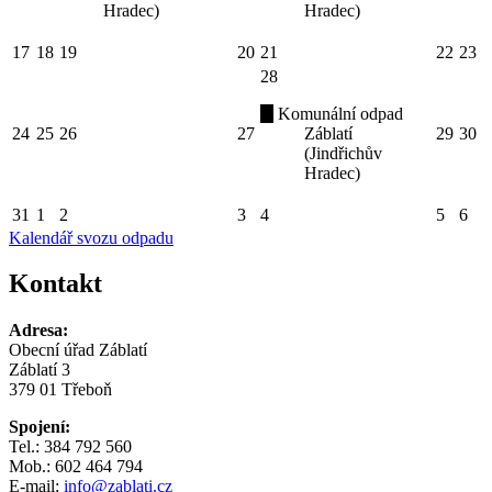
Hradec)
Hradec)
17
18
19
20
21
22
23
28
Komunální odpad
24
25
26
27
Záblatí
29
30
(Jindřichův
Hradec)
31
1
2
3
4
5
6
Kalendář svozu odpadu
Kontakt
Adresa:
Obecní úřad Záblatí
Záblatí 3
379 01 Třeboň
Spojení:
Tel.: 384 792 560
Mob.: 602 464 794
E-mail:
info@zablati.cz