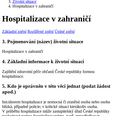
Životní situace
Hospitalizace v zahraničí
Hospitalizace v zahraničí
Základní znění
Rozšířené znění
Úplné znění
3. Pojmenování (název) životní situace
Hospitalizace v zahraničí
4. Základní informace k životní situaci
Zajištění zdravotní péče občanů České republiky formou
hospitalizace.
5. Kdo je oprávněn v této věci jednat (podat žádost
apod.)
Iniciátorem hospitalizace je nemocná či zraněná osoba nebo osoba
blízká, případně policie; v kritické situaci kterákoliv osoba.
V průběhu hospitalizace může zastupitelský úřad České republiky
poskytnout pomoc hospitalizovanému, např. zprostředkovat