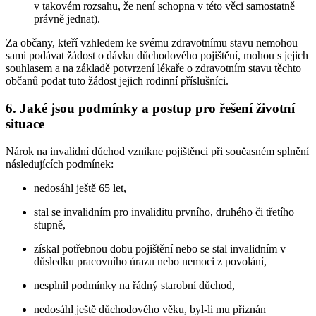
v takovém rozsahu, že není schopna v této věci samostatně
právně jednat).
Za občany, kteří vzhledem ke svému zdravotnímu stavu nemohou
sami podávat žádost o dávku důchodového pojištění, mohou s jejich
souhlasem a na základě potvrzení lékaře o zdravotním stavu těchto
občanů podat tuto žádost jejich rodinní příslušníci.
6. Jaké jsou podmínky a postup pro řešení životní
situace
Nárok na invalidní důchod vznikne pojištěnci při současném splnění
následujících podmínek:
nedosáhl ještě 65 let,
stal se invalidním pro invaliditu prvního, druhého či třetího
stupně,
získal potřebnou dobu pojištění nebo se stal invalidním v
důsledku pracovního úrazu nebo nemoci z povolání,
nesplnil podmínky na řádný starobní důchod,
nedosáhl ještě důchodového věku, byl-li mu přiznán