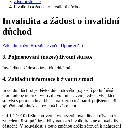
Životní situace
Invalidita a žádost o invalidní důchod
Invalidita a žádost o invalidní
důchod
Základní znění
Rozšířené znění
Úplné znění
3. Pojmenování (název) životní situace
Invalidita a žádost o invalidní důchod
4. Základní informace k životní situaci
Invalidní důchod je dávka důchodového pojištění podmíněná
dlouhodobě nepříznivým zdravotním stavem, tedy dávka, která
souvisí s pojmem invalidita a na kterou má nárok pojištěnec při
splnění podmínek stanovených zákonem.
Od 1.1.2010 došlo k novému vymezení invalidity spočívající v
zavedení tří stupňů invalidity namísto invalidity plné a invalidity
částečné. V souvislosti s touto změnou došlo zároveň k nahrazení