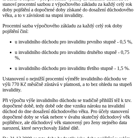
stanoví procentní sazbou z výpočtového základu za každý celý rok
doby pojištění a dopočtené doby získané do dosažení důchodového
věku, a to v závislosti na stupni invalidity.
Procentní sazba výpočtového základu za každý celý rok doby
pojištění činí:
u invalidního důchodu pro invaliditu prvního stupně - 0,5 %,
u invalidního důchodu pro invaliditu druhého stupně - 0,75
%,
u invalidního důchodu pro invaliditu třetího stupně - 1,5 %.
Ustanovení o nejnižší procentní výměře invalidního důchodu ve
výši 770 Kč měsíčně zůstává v platnosti, a to bez ohledu na stupeň
invalidity.
Při výpočtu výše invalidního důchodu se tradičně přihlíží též k tzv.
dopočtené době, tedy době ode dne vzniku nároku na invalidní
důchod do dne dosažení důchodového věku. Pro účely stanovení
dopočtené doby se však nebere v úvahu skutečný důchodový věk
pojištěnce, ale důchodový věk stanovený pro ženy stejného data
narození, které nevychovaly žádné dítě.