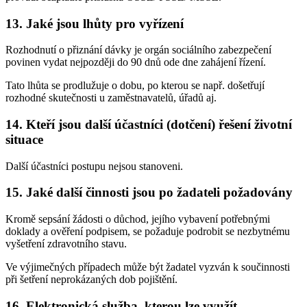
13. Jaké jsou lhůty pro vyřízení
Rozhodnutí o přiznání dávky je orgán sociálního zabezpečení
povinen vydat nejpozději do 90 dnů ode dne zahájení řízení.
Tato lhůta se prodlužuje o dobu, po kterou se např. došetřují
rozhodné skutečnosti u zaměstnavatelů, úřadů aj.
14. Kteří jsou další účastníci (dotčení) řešení životní
situace
Další účastníci postupu nejsou stanoveni.
15. Jaké další činnosti jsou po žadateli požadovány
Kromě sepsání žádosti o důchod, jejího vybavení potřebnými
doklady a ověření podpisem, se požaduje podrobit se nezbytnému
vyšetření zdravotního stavu.
Ve výjimečných případech může být žadatel vyzván k součinnosti
při šetření neprokázaných dob pojištění.
16. Elektronická služba, kterou lze využít