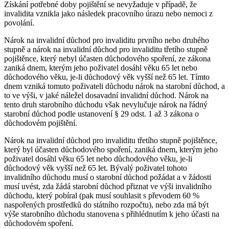
Získání potřebné doby pojištění se nevyžaduje v případě, že
invalidita vznikla jako následek pracovního úrazu nebo nemoci z
povolání.
Nárok na invalidní důchod pro invaliditu prvního nebo druhého
stupně a nárok na invalidní důchod pro invaliditu třetího stupně
pojištěnce, který nebyl účasten důchodového spoření, ze zákona
zaniká dnem, kterým jeho poživatel dosáhl věku 65 let nebo
důchodového věku, je-li důchodový věk vyšší než 65 let. Tímto
dnem vzniká tomuto poživateli důchodu nárok na starobní důchod, a
to ve výši, v jaké náležel dosavadní invalidní důchod. Nárok na
tento druh starobního důchodu však nevylučuje nárok na řádný
starobní důchod podle ustanovení § 29 odst. 1 až 3 zákona o
důchodovém pojištění.
Nárok na invalidní důchod pro invaliditu třetího stupně pojištěnce,
který byl účasten důchodového spoření, zaniká dnem, kterým jeho
poživatel dosáhl věku 65 let nebo důchodového věku, je-li
důchodový věk vyšší než 65 let. Bývalý poživatel tohoto
invalidního důchodu musí o starobní důchod požádat a v žádosti
musí uvést, zda žádá starobní důchod přiznat ve výši invalidního
důchodu, který pobíral (pak musí souhlasit s převodem 60 %
naspořených prostředků do státního rozpočtu), nebo zda má být
výše starobního důchodu stanovena s přihlédnutím k jeho účasti na
důchodovém spoření.