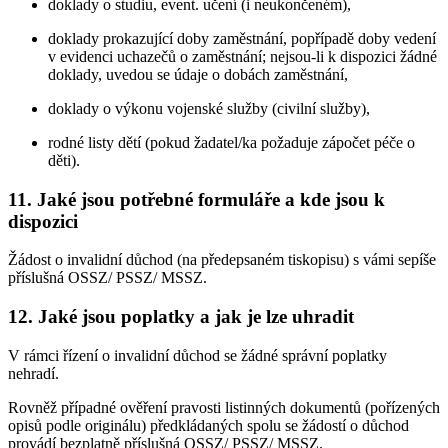
doklady o studiu, event. učení (i neukončeném),
doklady prokazující doby zaměstnání, popřípadě doby vedení
v evidenci uchazečů o zaměstnání; nejsou-li k dispozici žádné
doklady, uvedou se údaje o dobách zaměstnání,
doklady o výkonu vojenské služby (civilní služby),
rodné listy dětí (pokud žadatel/ka požaduje zápočet péče o
děti).
11. Jaké jsou potřebné formuláře a kde jsou k
dispozici
Žádost o invalidní důchod (na předepsaném tiskopisu) s vámi sepíše
příslušná OSSZ/ PSSZ/ MSSZ.
12. Jaké jsou poplatky a jak je lze uhradit
V rámci řízení o invalidní důchod se žádné správní poplatky
nehradí.
Rovněž případné ověření pravosti listinných dokumentů (pořízených
opisů podle originálu) předkládaných spolu se žádostí o důchod
provádí bezplatně příslušná OSSZ/ PSSZ/ MSSZ.