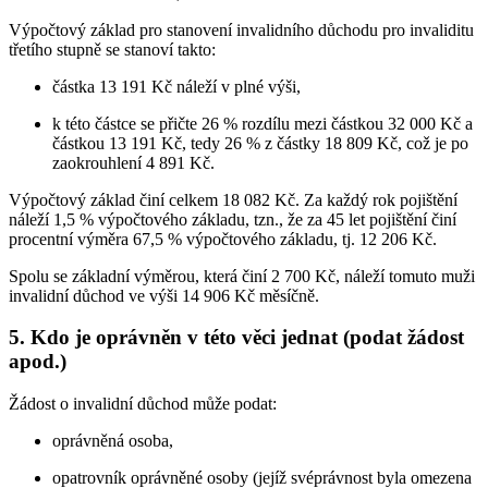
Výpočtový základ pro stanovení invalidního důchodu pro invaliditu
třetího stupně se stanoví takto:
částka 13 191 Kč náleží v plné výši,
k této částce se přičte 26 % rozdílu mezi částkou 32 000 Kč a
částkou 13 191 Kč, tedy 26 % z částky 18 809 Kč, což je po
zaokrouhlení 4 891 Kč.
Výpočtový základ činí celkem 18 082 Kč. Za každý rok pojištění
náleží 1,5 % výpočtového základu, tzn., že za 45 let pojištění činí
procentní výměra 67,5 % výpočtového základu, tj. 12 206 Kč.
Spolu se základní výměrou, která činí 2 700 Kč, náleží tomuto muži
invalidní důchod ve výši 14 906 Kč měsíčně.
5. Kdo je oprávněn v této věci jednat (podat žádost
apod.)
Žádost o invalidní důchod může podat:
oprávněná osoba,
opatrovník oprávněné osoby (jejíž svéprávnost byla omezena