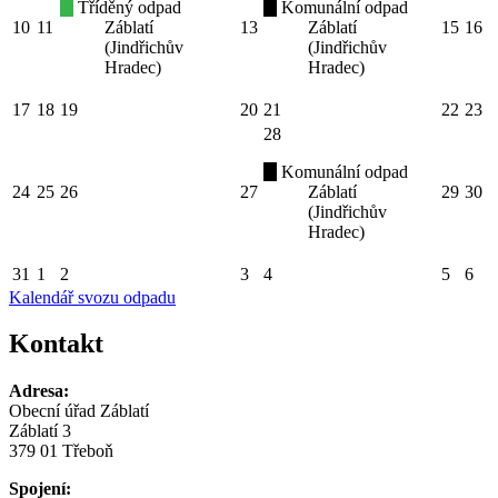
Tříděný odpad
Komunální odpad
10
11
Záblatí
13
Záblatí
15
16
(Jindřichův
(Jindřichův
Hradec)
Hradec)
17
18
19
20
21
22
23
28
Komunální odpad
24
25
26
27
Záblatí
29
30
(Jindřichův
Hradec)
31
1
2
3
4
5
6
Kalendář svozu odpadu
Kontakt
Adresa:
Obecní úřad Záblatí
Záblatí 3
379 01 Třeboň
Spojení: