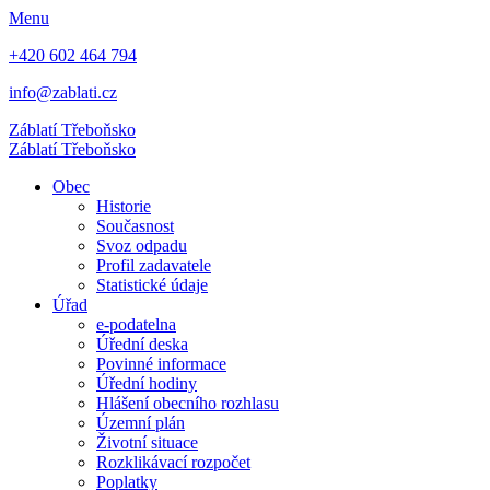
Menu
+420 602 464 794
info@zablati.cz
Záblatí
Třeboňsko
Záblatí
Třeboňsko
Obec
Historie
Současnost
Svoz odpadu
Profil zadavatele
Statistické údaje
Úřad
e-podatelna
Úřední deska
Povinné informace
Úřední hodiny
Hlášení obecního rozhlasu
Územní plán
Životní situace
Rozklikávací rozpočet
Poplatky