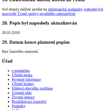
Své dotazy můžete posílat na
elektronické podatelny jednotlivých
pracovišť České správy sociálního zabezpečení
.
28. Popis byl naposledy aktualizován
20.03.2018
29. Datum konce platnosti popisu
Bez časového omezení.
Úřad
e-podatelna
Úřední deska
Povinné informace
Úřední hodiny
Hlášení obecního rozhlasu
Územní plán
Životní situace
Rozklikávací rozpočet
Poplatky