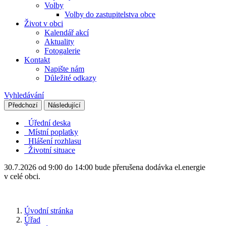
Volby
Volby do zastupitelstva obce
Život v obci
Kalendář akcí
Aktuality
Fotogalerie
Kontakt
Napište nám
Důležité odkazy
Vyhledávání
Předchozí
Následující
Úřední deska
Místní poplatky
Hlášení rozhlasu
Životní situace
30.7.2026 od 9:00 do 14:00 bude přerušena dodávka el.energie
v celé obci.
Úvodní stránka
Úřad