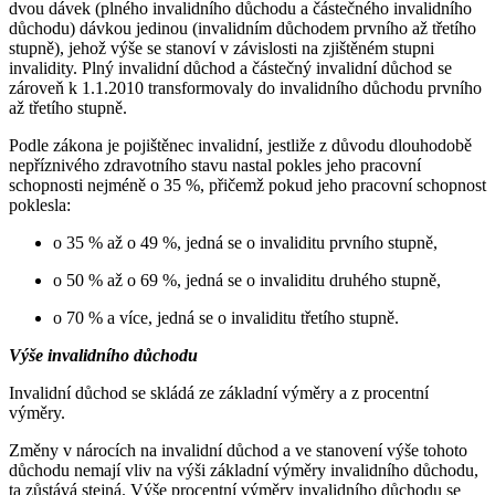
dvou dávek (plného invalidního důchodu a částečného invalidního
důchodu) dávkou jedinou (invalidním důchodem prvního až třetího
stupně), jehož výše se stanoví v závislosti na zjištěném stupni
invalidity. Plný invalidní důchod a částečný invalidní důchod se
zároveň k 1.1.2010 transformovaly do invalidního důchodu prvního
až třetího stupně.
Podle zákona je pojištěnec invalidní, jestliže z důvodu dlouhodobě
nepříznivého zdravotního stavu nastal pokles jeho pracovní
schopnosti nejméně o 35 %, přičemž pokud jeho pracovní schopnost
poklesla:
o 35 % až o 49 %, jedná se o invaliditu prvního stupně,
o 50 % až o 69 %, jedná se o invaliditu druhého stupně,
o 70 % a více, jedná se o invaliditu třetího stupně.
Výše invalidního důchodu
Invalidní důchod se skládá ze základní výměry a z procentní
výměry.
Změny v nárocích na invalidní důchod a ve stanovení výše tohoto
důchodu nemají vliv na výši základní výměry invalidního důchodu,
ta zůstává stejná. Výše procentní výměry invalidního důchodu se