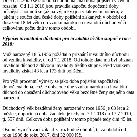
Do 31.12.2009 se tato doba hodnotila jako doba pojištění v celém
rozsahu. Od 1.1.2010 jsou pravidla zápočtu dopočtené doby
přísnější - hodnotí se (až na výjimky) jen v takovém poměru, v
jakém je součet dnů české doby pojištění získaných v období od
dosažení 18 let věku do vzniku nároku na invalidní důchod vůči
celkovému počtu dnů v tomto období.
Výpočet invalidního důchodu pro invaliditu třetího stupně v roce
2018:
Muž narozený 18.5.1956 požádal o přiznání invalidního důchodu
od vzniku invalidity, tj. od 7.1.2018. Od tohoto data mu byl přiznán
invalidní důchod z důvodu invalidity třetího stupně. Před vznikem
invalidity získal 43 let a 173 dnů pojištění.
Pro výši procentní výměry se jako doba pojištění započítává i
dopočtená doba, což je doba ode dne vzniku nároku na invalidní
důchod do dosažení důchodového věku bezdětné ženy stejného data
narození.
Důchodový věk bezdětné ženy narozené v roce 1956 je 63 let a 2
měsíce, dopočtená doba žadatele je tedy od 7.1.2018 do 17.7.2019,
tj. 557 dnů. Celková doba pojištění v tomto případě tedy činí 45 let.
Osobní vyměřovací základ za rozhodné období, tj. za období od
roku 1986 do roku 2017, činí 32 000 Kč.