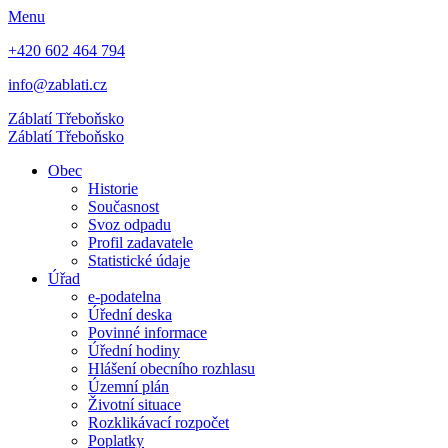
Menu
+420 602 464 794
info@zablati.cz
Záblatí
Třeboňsko
Záblatí
Třeboňsko
Obec
Historie
Současnost
Svoz odpadu
Profil zadavatele
Statistické údaje
Úřad
e-podatelna
Úřední deska
Povinné informace
Úřední hodiny
Hlášení obecního rozhlasu
Územní plán
Životní situace
Rozklikávací rozpočet
Poplatky