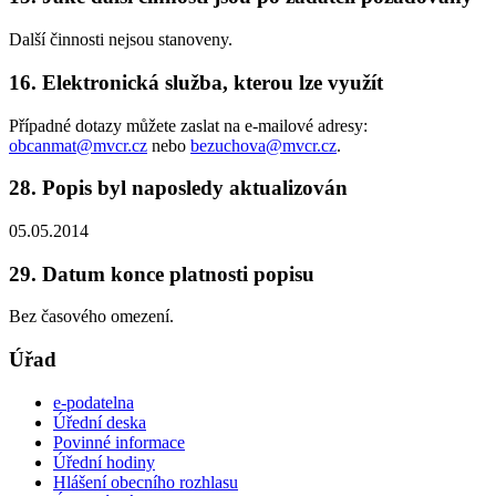
Další činnosti nejsou stanoveny.
16. Elektronická služba, kterou lze využít
Případné dotazy můžete zaslat na e-mailové adresy:
obcanmat@mvcr.cz
nebo
bezuchova@mvcr.cz
.
28. Popis byl naposledy aktualizován
05.05.2014
29. Datum konce platnosti popisu
Bez časového omezení.
Úřad
e-podatelna
Úřední deska
Povinné informace
Úřední hodiny
Hlášení obecního rozhlasu