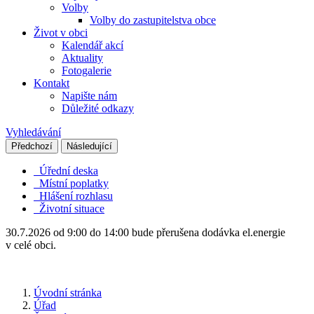
Volby
Volby do zastupitelstva obce
Život v obci
Kalendář akcí
Aktuality
Fotogalerie
Kontakt
Napište nám
Důležité odkazy
Vyhledávání
Předchozí
Následující
Úřední deska
Místní poplatky
Hlášení rozhlasu
Životní situace
30.7.2026 od 9:00 do 14:00 bude přerušena dodávka el.energie
v celé obci.
Úvodní stránka
Úřad