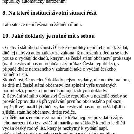
republiky automaticky narozením.
8. Na které instituci životní situaci řešit
Tato situace není řešena na žádném úřadu.
10. Jaké doklady je nutné mít s sebou
O nabytí státního občanství České republiky není třeba nijak žádat,
dítě jej nabývá automaticky ze zákona již narozením. Jedná se tedy
pouze o vydání dokladů, kterými se české státní občanství prokazuje
(např. cestovní pas nebo občanský průkaz České republiky), v
případě dítěte narozeného v zahraničí také o vydání českého
rodného listu.
Skutečnost, že uvedené doklady nejsou vydány, nic nemění na tom,
že dítě má české státní občanství (za splnění výše uvedených
podmínek), pouze o tom nedisponuje žádnými doklady.
Zjišťování státního občanství České republiky u nezletilé osoby se
provádí zpravidla až při vydávání prvního občanského průkazu,
popř. dříve, má-li být dítěti vydán cestovní pas nebo požádají-li o
zjištění státního občanství dítěte rodiče.
U dítěte narozeného v zahraničí je třeba nejprve požádat o zápis
jeho narození do tzv. zvláštní matriky, na základě kterého je dítěti
vydán český rodný list, který je nezbytný k vydání např.
občanského průkazu nebo cestovního pasu České republiky.