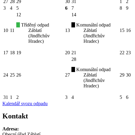
27
28
29
30
31
1
2
3
4
5
6
7
8
9
12
14
Tříděný odpad
Komunální odpad
10
11
Záblatí
13
Záblatí
15
16
(Jindřichův
(Jindřichův
Hradec)
Hradec)
17
18
19
20
21
22
23
28
Komunální odpad
24
25
26
27
Záblatí
29
30
(Jindřichův
Hradec)
31
1
2
3
4
5
6
Kalendář svozu odpadu
Kontakt
Adresa:
Obecní úřad Záblatí