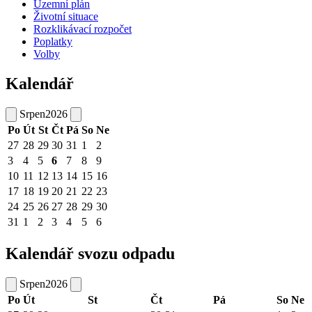
Územní plán
Životní situace
Rozklikávací rozpočet
Poplatky
Volby
Kalendář
Srpen
2026
Po
Út
St
Čt
Pá
So
Ne
27
28
29
30
31
1
2
3
4
5
6
7
8
9
10
11
12
13
14
15
16
17
18
19
20
21
22
23
24
25
26
27
28
29
30
31
1
2
3
4
5
6
Kalendář svozu odpadu
Srpen
2026
Po
Út
St
Čt
Pá
So
Ne