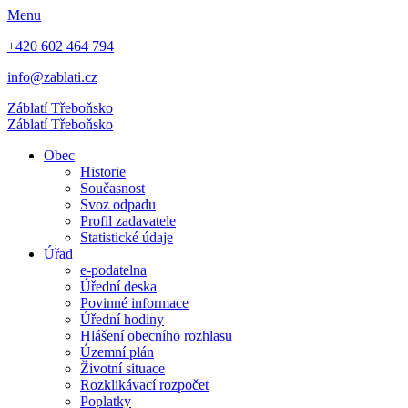
Menu
+420 602 464 794
info@zablati.cz
Záblatí
Třeboňsko
Záblatí
Třeboňsko
Obec
Historie
Současnost
Svoz odpadu
Profil zadavatele
Statistické údaje
Úřad
e-podatelna
Úřední deska
Povinné informace
Úřední hodiny
Hlášení obecního rozhlasu
Územní plán
Životní situace
Rozklikávací rozpočet
Poplatky