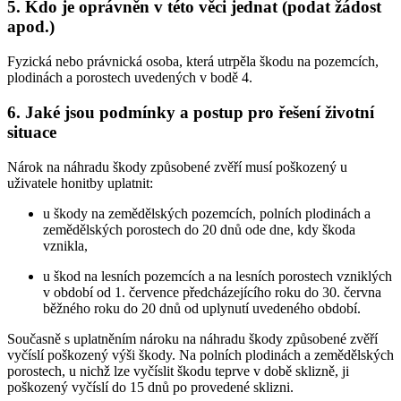
5. Kdo je oprávněn v této věci jednat (podat žádost
apod.)
Fyzická nebo právnická osoba, která utrpěla škodu na pozemcích,
plodinách a porostech uvedených v bodě 4.
6. Jaké jsou podmínky a postup pro řešení životní
situace
Nárok na náhradu škody způsobené zvěří musí poškozený u
uživatele honitby uplatnit:
u škody na zemědělských pozemcích, polních plodinách a
zemědělských porostech do 20 dnů ode dne, kdy škoda
vznikla,
u škod na lesních pozemcích a na lesních porostech vzniklých
v období od 1. července předcházejícího roku do 30. června
běžného roku do 20 dnů od uplynutí uvedeného období.
Současně s uplatněním nároku na náhradu škody způsobené zvěří
vyčíslí poškozený výši škody. Na polních plodinách a zemědělských
porostech, u nichž lze vyčíslit škodu teprve v době sklizně, ji
poškozený vyčíslí do 15 dnů po provedené sklizni.