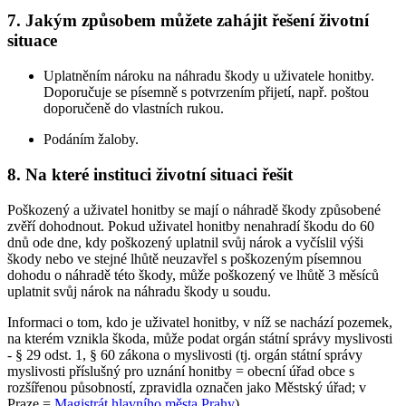
7. Jakým způsobem můžete zahájit řešení životní
situace
Uplatněním nároku na náhradu škody u uživatele honitby.
Doporučuje se písemně s potvrzením přijetí, např. poštou
doporučeně do vlastních rukou.
Podáním žaloby.
8. Na které instituci životní situaci řešit
Poškozený a uživatel honitby se mají o náhradě škody způsobené
zvěří dohodnout. Pokud uživatel honitby nenahradí škodu do 60
dnů ode dne, kdy poškozený uplatnil svůj nárok a vyčíslil výši
škody nebo ve stejné lhůtě neuzavřel s poškozeným písemnou
dohodu o náhradě této škody, může poškozený ve lhůtě 3 měsíců
uplatnit svůj nárok na náhradu škody u soudu.
Informaci o tom, kdo je uživatel honitby, v níž se nachází pozemek,
na kterém vznikla škoda, může podat orgán státní správy myslivosti
- § 29 odst. 1, § 60 zákona o myslivosti (tj. orgán státní správy
myslivosti příslušný pro uznání honitby = obecní úřad obce s
rozšířenou působností, zpravidla označen jako Městský úřad; v
Praze =
Magistrát hlavního města Prahy
).