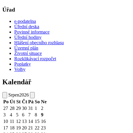
Úřad
e-podatelna
Úřední deska
Povinné informace
Úřední hodiny
Hlášení obecního rozhlasu
Územní plán
Životní situace
Rozklikávací rozpočet
Poplatky
Volby
Kalendář
Srpen
2026
Po
Út
St
Čt
Pá
So
Ne
27
28
29
30
31
1
2
3
4
5
6
7
8
9
10
11
12
13
14
15
16
17
18
19
20
21
22
23