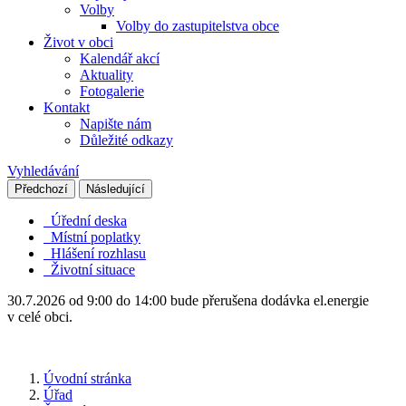
Volby
Volby do zastupitelstva obce
Život v obci
Kalendář akcí
Aktuality
Fotogalerie
Kontakt
Napište nám
Důležité odkazy
Vyhledávání
Předchozí
Následující
Úřední deska
Místní poplatky
Hlášení rozhlasu
Životní situace
30.7.2026 od 9:00 do 14:00 bude přerušena dodávka el.energie
v celé obci.
Úvodní stránka
Úřad