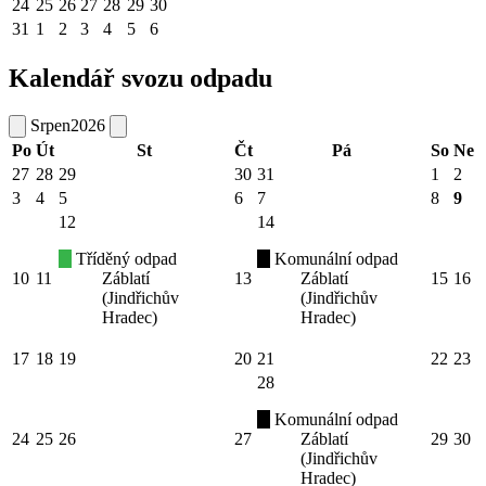
24
25
26
27
28
29
30
31
1
2
3
4
5
6
Kalendář svozu odpadu
Srpen
2026
Po
Út
St
Čt
Pá
So
Ne
27
28
29
30
31
1
2
3
4
5
6
7
8
9
12
14
Tříděný odpad
Komunální odpad
10
11
Záblatí
13
Záblatí
15
16
(Jindřichův
(Jindřichův
Hradec)
Hradec)
17
18
19
20
21
22
23
28
Komunální odpad
24
25
26
27
Záblatí
29
30
(Jindřichův
Hradec)