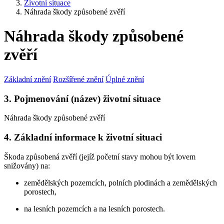
Životní situace
Náhrada škody způsobené zvěří
Náhrada škody způsobené
zvěří
Základní znění
Rozšířené znění
Úplné znění
3. Pojmenování (název) životní situace
Náhrada škody způsobené zvěří
4. Základní informace k životní situaci
Škoda způsobená zvěří (jejíž početní stavy mohou být lovem
snižovány) na:
zemědělských pozemcích, polních plodinách a zemědělských
porostech,
na lesních pozemcích a na lesních porostech.