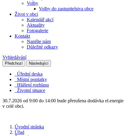
Volby
Volby do zastupitelstva obce
Život v obci
Kalendář akcí
Aktuality
Fotogalerie
Kontakt
Napište nám
Důležité odkazy
Vyhledávání
Předchozí
Následující
Úřední deska
Místní poplatky
Hlášení rozhlasu
Životní situace
30.7.2026 od 9:00 do 14:00 bude přerušena dodávka el.energie
v celé obci.
Úvodní stránka
Úřad