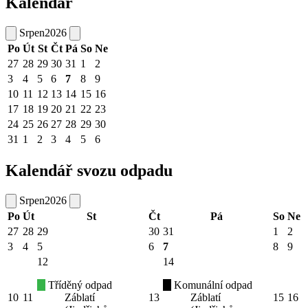
Kalendář
Srpen
2026
Po
Út
St
Čt
Pá
So
Ne
27
28
29
30
31
1
2
3
4
5
6
7
8
9
10
11
12
13
14
15
16
17
18
19
20
21
22
23
24
25
26
27
28
29
30
31
1
2
3
4
5
6
Kalendář svozu odpadu
Srpen
2026
Po
Út
St
Čt
Pá
So
Ne
27
28
29
30
31
1
2
3
4
5
6
7
8
9
12
14
Tříděný odpad
Komunální odpad
10
11
Záblatí
13
Záblatí
15
16