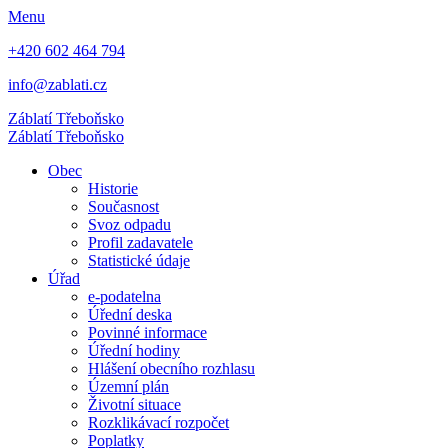
Menu
+420 602 464 794
info@zablati.cz
Záblatí
Třeboňsko
Záblatí
Třeboňsko
Obec
Historie
Současnost
Svoz odpadu
Profil zadavatele
Statistické údaje
Úřad
e-podatelna
Úřední deska
Povinné informace
Úřední hodiny
Hlášení obecního rozhlasu
Územní plán
Životní situace
Rozklikávací rozpočet
Poplatky