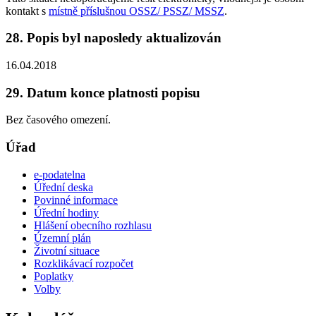
kontakt s
místně příslušnou OSSZ/ PSSZ/ MSSZ
.
28. Popis byl naposledy aktualizován
16.04.2018
29. Datum konce platnosti popisu
Bez časového omezení.
Úřad
e-podatelna
Úřední deska
Povinné informace
Úřední hodiny
Hlášení obecního rozhlasu
Územní plán
Životní situace
Rozklikávací rozpočet
Poplatky
Volby