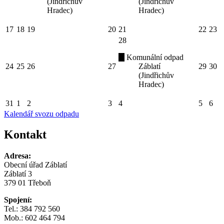
(Jindřichův
(Jindřichův
Hradec)
Hradec)
17
18
19
20
21
22
23
28
Komunální odpad
24
25
26
27
Záblatí
29
30
(Jindřichův
Hradec)
31
1
2
3
4
5
6
Kalendář svozu odpadu
Kontakt
Adresa:
Obecní úřad Záblatí
Záblatí 3
379 01 Třeboň
Spojení:
Tel.: 384 792 560
Mob.: 602 464 794