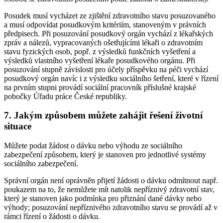
Posudek musí vycházet ze zjištění zdravotního stavu posuzovaného
a musí odpovídat posudkovým kritériím, stanoveným v právních
předpisech. Při posuzování posudkový orgán vychází z lékařských
zpráv a nálezů, vypracovaných ošetřujícími lékaři o zdravotním
stavu fyzických osob, popř. z výsledků funkčních vyšetření a
výsledků vlastního vyšetření lékaře posudkového orgánu. Při
posuzování stupně závislosti pro účely příspěvku na péči vychází
posudkový orgán navíc i z výsledku sociálního šetření, které v řízení
na prvním stupni provádí sociální pracovník příslušné krajské
pobočky Úřadu práce České republiky.
7. Jakým způsobem můžete zahájit řešení životní
situace
Můžete podat žádost o dávku nebo výhodu ze sociálního
zabezpečení způsobem, který je stanoven pro jednotlivé systémy
sociálního zabezpečení.
Správní orgán není oprávněn přijetí žádosti o dávku odmítnout např.
poukazem na to, že nemůžete mít natolik nepříznivý zdravotní stav,
který je stanoven jako podmínka pro přiznání dané dávky nebo
výhody; posuzování nepříznivého zdravotního stavu se provádí až v
rámci řízení o žádosti o dávku.