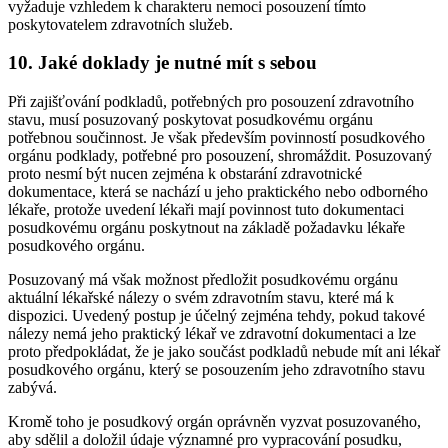
vyžaduje vzhledem k charakteru nemoci posouzení tímto
poskytovatelem zdravotních služeb.
10. Jaké doklady je nutné mít s sebou
Při zajišťování podkladů, potřebných pro posouzení zdravotního
stavu, musí posuzovaný poskytovat posudkovému orgánu
potřebnou součinnost. Je však především povinností posudkového
orgánu podklady, potřebné pro posouzení, shromáždit. Posuzovaný
proto nesmí být nucen zejména k obstarání zdravotnické
dokumentace, která se nachází u jeho praktického nebo odborného
lékaře, protože uvedení lékaři mají povinnost tuto dokumentaci
posudkovému orgánu poskytnout na základě požadavku lékaře
posudkového orgánu.
Posuzovaný má však možnost předložit posudkovému orgánu
aktuální lékařské nálezy o svém zdravotním stavu, které má k
dispozici. Uvedený postup je účelný zejména tehdy, pokud takové
nálezy nemá jeho praktický lékař ve zdravotní dokumentaci a lze
proto předpokládat, že je jako součást podkladů nebude mít ani lékař
posudkového orgánu, který se posouzením jeho zdravotního stavu
zabývá.
Kromě toho je posudkový orgán oprávněn vyzvat posuzovaného,
aby sdělil a doložil údaje významné pro vypracování posudku,