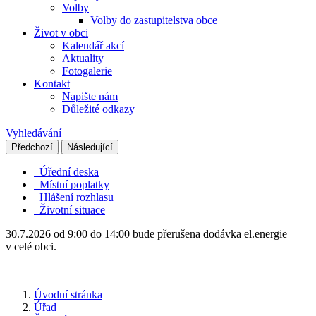
Volby
Volby do zastupitelstva obce
Život v obci
Kalendář akcí
Aktuality
Fotogalerie
Kontakt
Napište nám
Důležité odkazy
Vyhledávání
Předchozí
Následující
Úřední deska
Místní poplatky
Hlášení rozhlasu
Životní situace
30.7.2026 od 9:00 do 14:00 bude přerušena dodávka el.energie
v celé obci.
Úvodní stránka
Úřad