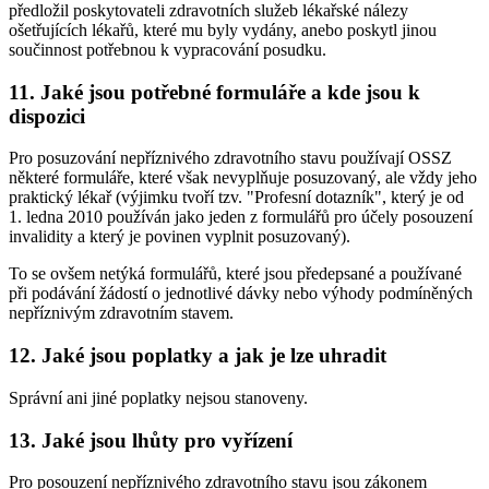
předložil poskytovateli zdravotních služeb lékařské nálezy
ošetřujících lékařů, které mu byly vydány, anebo poskytl jinou
součinnost potřebnou k vypracování posudku.
11. Jaké jsou potřebné formuláře a kde jsou k
dispozici
Pro posuzování nepříznivého zdravotního stavu používají OSSZ
některé formuláře, které však nevyplňuje posuzovaný, ale vždy jeho
praktický lékař (výjimku tvoří tzv. "Profesní dotazník", který je od
1. ledna 2010 používán jako jeden z formulářů pro účely posouzení
invalidity a který je povinen vyplnit posuzovaný).
To se ovšem netýká formulářů, které jsou předepsané a používané
při podávání žádostí o jednotlivé dávky nebo výhody podmíněných
nepříznivým zdravotním stavem.
12. Jaké jsou poplatky a jak je lze uhradit
Správní ani jiné poplatky nejsou stanoveny.
13. Jaké jsou lhůty pro vyřízení
Pro posouzení nepříznivého zdravotního stavu jsou zákonem