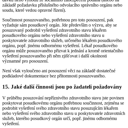
základě požadavku příslušného odvolacího správního orgánu nebo
soudu, které vedou opravné řízení).
Součinnost posuzovaného, potřebnou pro toto posouzení, pak
vyžaduje sám posudkový orgán. Jde především o výzvu, aby se
posuzovaný podrobil vyšetření zdravotního stavu lékařem
posudkového orgánu nebo vyšetření zdravotního stavu u
poskytovatele zdravotního služeb, určeného lékařem posudkového
orgánu, popř. jinému odbornému vyšetření. Lékař posudkového
orgánu může posuzovaného přizvat k jednání a kromě orientačního
vyšetření posuzovaného při něm zjišťovat i další okolnosti
významné pro posouzení.
Není však vyloučeno ani posouzení věci na základě dostatečné
podkladové dokumentace bez přítomnosti posuzovaného.
15. Jaké další činnosti jsou po žadateli požadovány
V průběhu posuzování nepříznivého zdravotního stavu jste povinen
poskytovat posudkovému orgánu potřebnou součinnost, zejména se
podrobit vyšetření svého zdravotního stavu posuzujícím lékařem
nebo vyšetření svého zdravotního stavu u poskytovatele zdravotních
služeb, kterého posudkový orgán určí, popř. jinému odbornému
vyšetření.