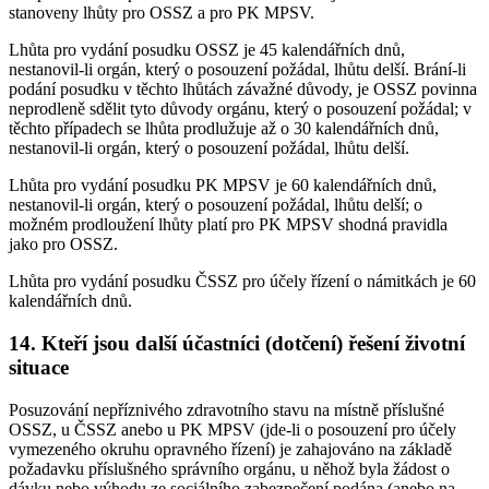
stanoveny lhůty pro OSSZ a pro PK MPSV.
Lhůta pro vydání posudku OSSZ je 45 kalendářních dnů,
nestanovil-li orgán, který o posouzení požádal, lhůtu delší. Brání-li
podání posudku v těchto lhůtách závažné důvody, je OSSZ povinna
neprodleně sdělit tyto důvody orgánu, který o posouzení požádal; v
těchto případech se lhůta prodlužuje až o 30 kalendářních dnů,
nestanovil-li orgán, který o posouzení požádal, lhůtu delší.
Lhůta pro vydání posudku PK MPSV je 60 kalendářních dnů,
nestanovil-li orgán, který o posouzení požádal, lhůtu delší; o
možném prodloužení lhůty platí pro PK MPSV shodná pravidla
jako pro OSSZ.
Lhůta pro vydání posudku ČSSZ pro účely řízení o námitkách je 60
kalendářních dnů.
14. Kteří jsou další účastníci (dotčení) řešení životní
situace
Posuzování nepříznivého zdravotního stavu na místně příslušné
OSSZ, u ČSSZ anebo u PK MPSV (jde-li o posouzení pro účely
vymezeného okruhu opravného řízení) je zahajováno na základě
požadavku příslušného správního orgánu, u něhož byla žádost o
dávku nebo výhodu ze sociálního zabezpečení podána (anebo na