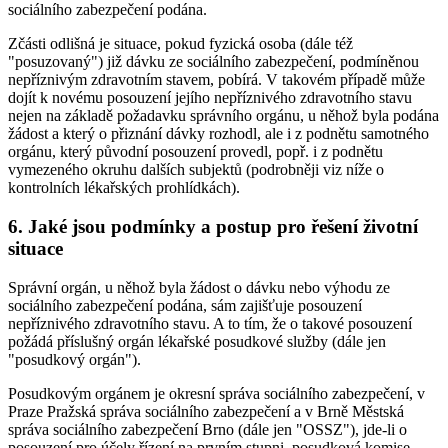
sociálního zabezpečení podána.
Zčásti odlišná je situace, pokud fyzická osoba (dále též
"posuzovaný") již dávku ze sociálního zabezpečení, podmíněnou
nepříznivým zdravotním stavem, pobírá. V takovém případě může
dojít k novému posouzení jejího nepříznivého zdravotního stavu
nejen na základě požadavku správního orgánu, u něhož byla podána
žádost a který o přiznání dávky rozhodl, ale i z podnětu samotného
orgánu, který původní posouzení provedl, popř. i z podnětu
vymezeného okruhu dalších subjektů (podrobněji viz níže o
kontrolních lékařských prohlídkách).
6. Jaké jsou podmínky a postup pro řešení životní
situace
Správní orgán, u něhož byla žádost o dávku nebo výhodu ze
sociálního zabezpečení podána, sám zajišťuje posouzení
nepříznivého zdravotního stavu. A to tím, že o takové posouzení
požádá příslušný orgán lékařské posudkové služby (dále jen
"posudkový orgán").
Posudkovým orgánem je okresní správa sociálního zabezpečení, v
Praze Pražská správa sociálního zabezpečení a v Brně Městská
správa sociálního zabezpečení Brno (dále jen "OSSZ"), jde-li o
posouzení pro účely řízení na prvním stupni, posudková komise