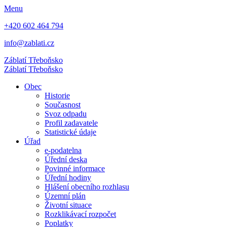
Menu
+420 602 464 794
info@zablati.cz
Záblatí
Třeboňsko
Záblatí
Třeboňsko
Obec
Historie
Současnost
Svoz odpadu
Profil zadavatele
Statistické údaje
Úřad
e-podatelna
Úřední deska
Povinné informace
Úřední hodiny
Hlášení obecního rozhlasu
Územní plán
Životní situace
Rozklikávací rozpočet
Poplatky