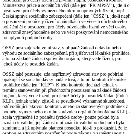
Ministerstva práce a sociálních věcí (dále jen "PK MPSV"), jde-li o
posouzení pro účely vymezeného okruhu opravných řízení, popř.
Česká správa sociálního zabezpečení (dále jen "ČSSZ"), jde-li např.
o posouzení pro účely řízení o námitkách ve věcech důchodového
pojištění či o posouzení pro účely odvolacího řízení ve věci osoby
zdravotně znevýhodněné nebo ve věci poskytování nemocenského
po uplynutí podpůrčí doby.
OSSZ posuzuje zdravotní stav, v případě žádosti o dávku nebo
výhodu ze sociálního zabezpečení, při zjišťovací lékařské prohlídce,
a to na základě žádosti správního orgánu, který vede řízení, pro
jehož účely je posudek žádán.
OSSZ také posuzuje, zda nepříznivý zdravotní stav pro pobírání
opakující se sociální dávky nadále trvá, a to při kontrolní lékařské
prohlídce (dále jen "KLP"). K této kontrole dochází jednak v
termínu stanoveném při předchozím posouzení na základě žádosti
orgánu, který vede řízení, pro jehož účely je posudek žádán (řádná
KLP), jednak tehdy, zjistí-li se posudkově významné skutečnosti,
odůvodňující takovou kontrolu, anebo za stanovených podmínek z
podnětu vymezeného okruhu správních orgánů (mimořádná KLP), a
zcela výjimečně i z podnětu fyzické osoby (pouze pokud byla
uznána invalidní, její žádost o přiznání invalidního důchodu byla
zamítnuta a již uplynula platnost posudku, jde-li o prokázání, že je
osobou se zdravotním postižením podle zákona o zaměstnanosti).