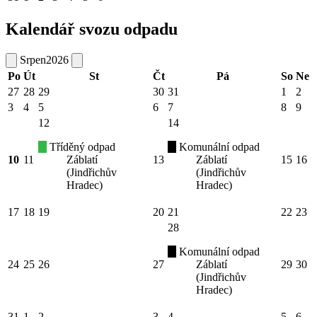
Kalendář svozu odpadu
Srpen
2026
Po
Út
St
Čt
Pá
So
Ne
27
28
29
30
31
1
2
3
4
5
6
7
8
9
12
14
Tříděný odpad
Komunální odpad
10
11
Záblatí
13
Záblatí
15
16
(Jindřichův
(Jindřichův
Hradec)
Hradec)
17
18
19
20
21
22
23
28
Komunální odpad
24
25
26
27
Záblatí
29
30
(Jindřichův
Hradec)
31
1
2
3
4
5
6