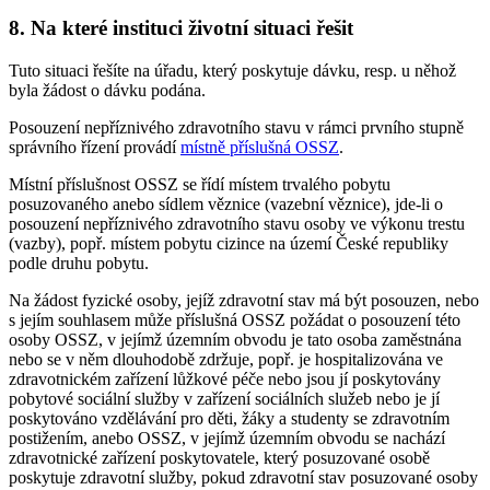
8. Na které instituci životní situaci řešit
Tuto situaci řešíte na úřadu, který poskytuje dávku, resp. u něhož
byla žádost o dávku podána.
Posouzení nepříznivého zdravotního stavu v rámci prvního stupně
správního řízení provádí
místně příslušná OSSZ
.
Místní příslušnost OSSZ se řídí místem trvalého pobytu
posuzovaného anebo sídlem věznice (vazební věznice), jde-li o
posouzení nepříznivého zdravotního stavu osoby ve výkonu trestu
(vazby), popř. místem pobytu cizince na území České republiky
podle druhu pobytu.
Na žádost fyzické osoby, jejíž zdravotní stav má být posouzen, nebo
s jejím souhlasem může příslušná OSSZ požádat o posouzení této
osoby OSSZ, v jejímž územním obvodu je tato osoba zaměstnána
nebo se v něm dlouhodobě zdržuje, popř. je hospitalizována ve
zdravotnickém zařízení lůžkové péče nebo jsou jí poskytovány
pobytové sociální služby v zařízení sociálních služeb nebo je jí
poskytováno vzdělávání pro děti, žáky a studenty se zdravotním
postižením, anebo OSSZ, v jejímž územním obvodu se nachází
zdravotnické zařízení poskytovatele, který posuzované osobě
poskytuje zdravotní služby, pokud zdravotní stav posuzované osoby