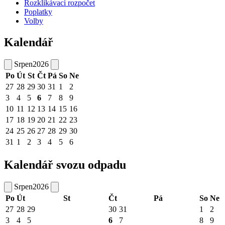
Rozklikávací rozpočet
Poplatky
Volby
Kalendář
Srpen
2026
Po
Út
St
Čt
Pá
So
Ne
27
28
29
30
31
1
2
3
4
5
6
7
8
9
10
11
12
13
14
15
16
17
18
19
20
21
22
23
24
25
26
27
28
29
30
31
1
2
3
4
5
6
Kalendář svozu odpadu
Srpen
2026
Po
Út
St
Čt
Pá
So
Ne
27
28
29
30
31
1
2
3
4
5
6
7
8
9