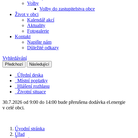
Volby
Volby do zastupitelstva obce
Život v obci
Kalendář akcí
Aktuality
Fotogalerie
Kontakt
Napište nám
Důležité odkazy
Vyhledávání
Předchozí
Následující
Úřední deska
Místní poplatky
Hlášení rozhlasu
Životní situace
30.7.2026 od 9:00 do 14:00 bude přerušena dodávka el.energie
v celé obci.
Úvodní stránka
Úřad