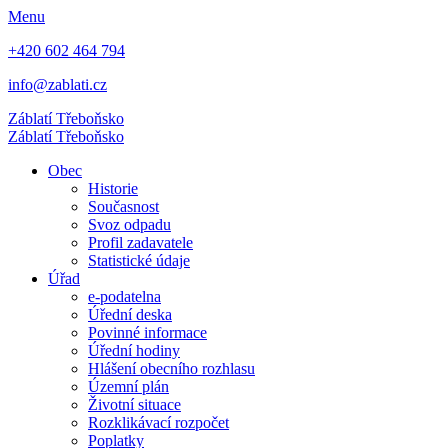
Menu
+420 602 464 794
info@zablati.cz
Záblatí
Třeboňsko
Záblatí
Třeboňsko
Obec
Historie
Současnost
Svoz odpadu
Profil zadavatele
Statistické údaje
Úřad
e-podatelna
Úřední deska
Povinné informace
Úřední hodiny
Hlášení obecního rozhlasu
Územní plán
Životní situace
Rozklikávací rozpočet
Poplatky