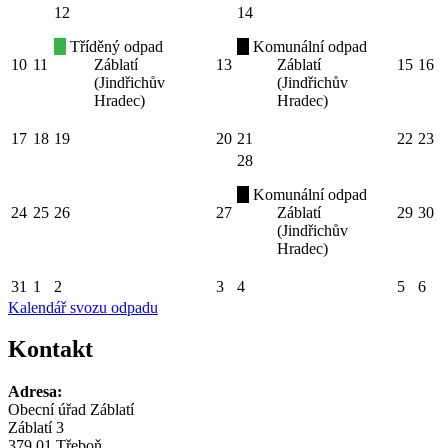
12
14
Tříděný odpad
Komunální odpad
10
11
Záblatí
13
Záblatí
15
16
(Jindřichův
(Jindřichův
Hradec)
Hradec)
17
18
19
20
21
22
23
28
Komunální odpad
24
25
26
27
Záblatí
29
30
(Jindřichův
Hradec)
31
1
2
3
4
5
6
Kalendář svozu odpadu
Kontakt
Adresa:
Obecní úřad Záblatí
Záblatí 3
379 01 Třeboň