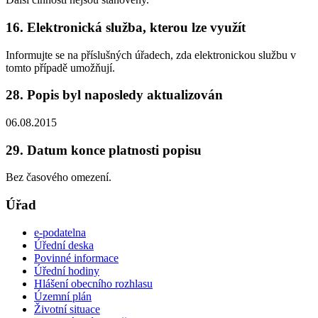
16. Elektronická služba, kterou lze využít
Informujte se na příslušných úřadech, zda elektronickou službu v
tomto případě umožňují.
28. Popis byl naposledy aktualizován
06.08.2015
29. Datum konce platnosti popisu
Bez časového omezení.
Úřad
e-podatelna
Úřední deska
Povinné informace
Úřední hodiny
Hlášení obecního rozhlasu
Územní plán
Životní situace