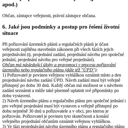
apod.)
Občan, zástupce veřejnosti, právní zástupce občana.
6. Jaké jsou podmínky a postup pro řešení životní
situace
Při pořizování územních plánů a regulačních plánů je účast
veřejnosti zajištěna stavebním zákonem při všech fázích jejich
projednávání (tj. projednání zadání, projednání návrhu pro společné
jednání, projednání návrhu pro veřejné projednání).
Občan má následující úlohy a pravomoci v procesu pořizování
územního nebo regulačního plánu (dále též "ÚPD")
:
1) Pořizovatel je povinen veřejnou vyhláškou oznámit místo a den
projednávání návrhu zadání ÚPD. Návrh zadání musí být veřejně
přístupný po dobu 30 dnů. Každý občan má možnost se s návrhem
zadání seznámit a může také písemně uplatnit své připomínky po
dobu vystavení.
2) Návrh územního plánu a regulačního plánu pro společné jednání i
pro veřejné projednání musí být vystaven a veřejně přístupný po
dobu nejméně 30 dnů u pořizovatele a v obci, pro kterou je
pořizován. Pořizovatel je povinen tyto skutečnosti a konání
veřejného projednání občanům oznámit veřejnou vyhláškou.
3) Ve fázi projednávání návrhu územního plánu a regulačního plánu