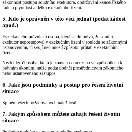
zákonnost postupu soudního exekutora, dodržování kancelářského
řádu a plynulost a délku exekučního řízení.
5. Kdo je oprávněn v této věci jednat (podat žádost
apod.)
Fyzická nebo právnická osoba, která se domnívá, že soudní
exekutor nepostupoval v exekučním řízení v souladu se zákonnými
ustanoveními, či svojí nečinností způsobil průtah v exekučním
řízení.
Nezletilec či osoba, která je zbavena / omezena ve způsobilosti k
právním úkonům, může podat podnět prostřednictvím zákonného
nebo ustanoveného zástupce.
6. Jaké jsou podmínky a postup pro řešení životní
situace
Splnění všech požadovaných náležitostí.
7. Jakým způsobem můžete zahájit řešení životní
situace
Podáním podnětu na postup soudního exekutora.