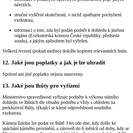
návrzích,
stručné vylíčení skutečností, v nichž spatřujete pochybení
exekutora,
informaci o tom, zda byl podán podnět k dohledu k jinému
orgánu (Exekutorská komora České republiky, předseda
soudu), a jakým způsobem byl vyřešen.
Veškerá tvrzení (pokud možno) doložte kopiemi relevantních listin.
12. Jaké jsou poplatky a jak je lze uhradit
Správní ani jiné poplatky nejsou stanoveny.
13. Jaké jsou lhůty pro vyřízení
Ministerstvo spravedlnosti vyřizuje podněty k výkonu státního
dohledu ve lhůtách dle obsahu podnětu a vždy s ohledem na
prekluzivní lhůty, týkající se kárné odpovědnosti soudního
exekutora.
Kárnou žalobu lze podat ve lhůtě 3 let ode dne, kdy došlo ke
spáchání kárného provinění, a zároveň do 6 měsíců od doby, kdy se