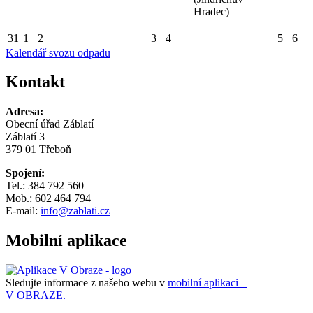
Hradec)
31
1
2
3
4
5
6
Kalendář svozu odpadu
Kontakt
Adresa:
Obecní úřad Záblatí
Záblatí 3
379 01 Třeboň
Spojení:
Tel.: 384 792 560
Mob.: 602 464 794
E-mail:
info@zablati.cz
Mobilní aplikace
Sledujte informace z našeho webu v
mobilní aplikaci –
V OBRAZE.