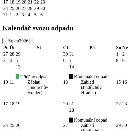
17
18
19
20
21
22
23
24
25
26
27
28
29
30
31
1
2
3
4
5
6
Kalendář svozu odpadu
Srpen
2026
Po
Út
St
Čt
Pá
So
Ne
27
28
29
30
31
1
2
3
4
5
6
7
8
9
12
14
Tříděný odpad
Komunální odpad
10
11
Záblatí
13
Záblatí
15
16
(Jindřichův
(Jindřichův
Hradec)
Hradec)
17
18
19
20
21
22
23
28
Komunální odpad
24
25
26
27
Záblatí
29
30
(Jindřichův