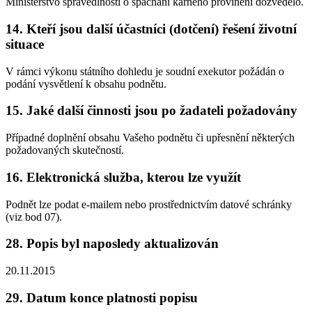
Ministerstvo spravedlnosti o spáchání kárného provinění dozvědělo.
14. Kteří jsou další účastníci (dotčení) řešení životní
situace
V rámci výkonu státního dohledu je soudní exekutor požádán o
podání vysvětlení k obsahu podnětu.
15. Jaké další činnosti jsou po žadateli požadovány
Případné doplnění obsahu Vašeho podnětu či upřesnění některých
požadovaných skutečností.
16. Elektronická služba, kterou lze využít
Podnět lze podat e-mailem nebo prostřednictvím datové schránky
(viz bod 07).
28. Popis byl naposledy aktualizován
20.11.2015
29. Datum konce platnosti popisu