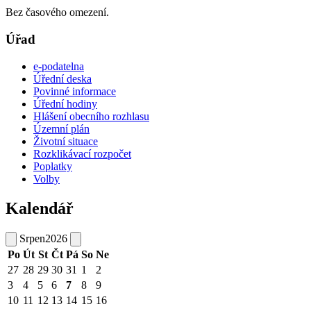
Bez časového omezení.
Úřad
e-podatelna
Úřední deska
Povinné informace
Úřední hodiny
Hlášení obecního rozhlasu
Územní plán
Životní situace
Rozklikávací rozpočet
Poplatky
Volby
Kalendář
Srpen
2026
Po
Út
St
Čt
Pá
So
Ne
27
28
29
30
31
1
2
3
4
5
6
7
8
9
10
11
12
13
14
15
16