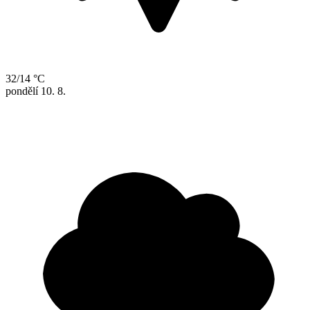
32/14 °C
pondělí
10. 8.