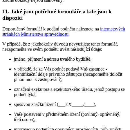
Žádné doklady nejsou stanoveny.
11. Jaké jsou potřebné formuláře a kde jsou k
dispozici
Doporučený formulář k podání podnětu naleznete na
internetových
stránkách Ministerstva spravedlnosti
.
V případě, že z jakéhokoliv důvodu nevyužijete tento formulář,
nezapomeňte ve svém podnětu uvést následující údaje:
jméno, příjmení a adresu trvalého bydliště,
v případě, že za Vás podnět podává Váš zástupce -
identifikační údaje právního zástupce (nezapomeňte doložit
plnou moc k zastupování),
označení exekutora a exekutorského úřadu, jehož postupu se
podnět týká,
spisovou značku řízení (___EX_____/____),
Vaše postavení v předmětném řízení (povinný, oprávněný,
třetí osoba),
informaci o podaných opravných prostředcích, příp. jiných