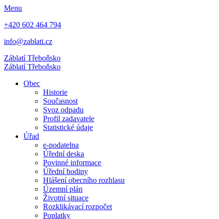
Menu
+420 602 464 794
info@zablati.cz
Záblatí
Třeboňsko
Záblatí
Třeboňsko
Obec
Historie
Současnost
Svoz odpadu
Profil zadavatele
Statistické údaje
Úřad
e-podatelna
Úřední deska
Povinné informace
Úřední hodiny
Hlášení obecního rozhlasu
Územní plán
Životní situace
Rozklikávací rozpočet
Poplatky