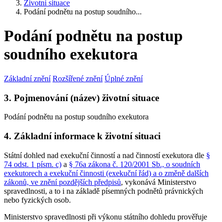
Životní situace
Podání podnětu na postup soudního...
Podání podnětu na postup
soudního exekutora
Základní znění
Rozšířené znění
Úplné znění
3. Pojmenování (název) životní situace
Podání podnětu na postup soudního exekutora
4. Základní informace k životní situaci
Státní dohled nad exekuční činností a nad činností exekutora dle
§
74 odst. 1 písm. c)
a
§ 76a zákona č. 120/2001 Sb., o soudních
exekutorech a exekuční činnosti (exekuční řád) a o změně dalších
zákonů, ve znění pozdějších předpisů
, vykonává Ministerstvo
spravedlnosti, a to i na základě písemných podnětů právnických
nebo fyzických osob.
Ministerstvo spravedlnosti při výkonu státního dohledu prověřuje