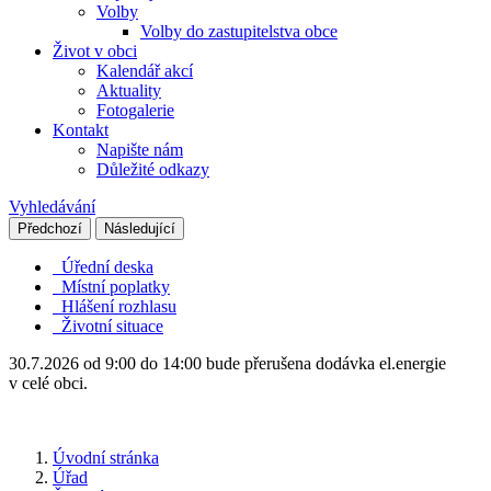
Volby
Volby do zastupitelstva obce
Život v obci
Kalendář akcí
Aktuality
Fotogalerie
Kontakt
Napište nám
Důležité odkazy
Vyhledávání
Předchozí
Následující
Úřední deska
Místní poplatky
Hlášení rozhlasu
Životní situace
30.7.2026 od 9:00 do 14:00 bude přerušena dodávka el.energie
v celé obci.
Úvodní stránka
Úřad