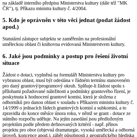
na základě interního předpisu Ministerstva kultury (dále též "MK
ČR"), tj. Příkazu ministra kultury č. 4/2004.
5. Kdo je oprávněn v této věci jednat (podat žádost
apod.)
Statutární zástupce subjektu se zaměřením na profesionální
uměleckou oblast či knihovna evidovaná Ministerstvem kultury.
6. Jaké jsou podmínky a postup pro řešení životní
situace
Žádost o dotaci, vyplněná na formuláři Ministerstva kultury pro
vybranou oblast, musí být odeslána v řádném termínu stanoveném
pro daný grantový/programový okruh. Splňuje-li žádost spolu s
přílohami požadované náležitosti a podmínky grantového řízení, je
poskytnuta k hodnocení grantové komisi, která je složena z
odborníků pro danou oblast v souladu s Příkazem ministra kultury č.
14/1999 o jednacích řádech grantových komisí a subkomisí, a to
zpravidla do konce měsíce února roku, v němž se grant - dotace ze
státního rozpočtu uděluje. Na jejím zasedání jsou předloženým
projektům podle předem definovaných kritérií - např. přínos
projektu pro obor (objevná dramaturgie, vysoká umělecká a odborná
úroveň, koncepce apod.), záběr působnosti z geografického hlediska