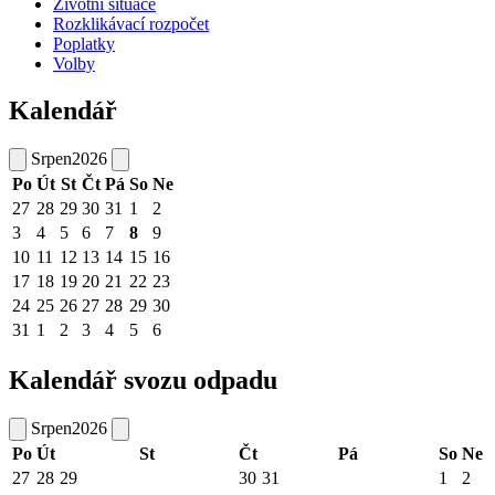
Životní situace
Rozklikávací rozpočet
Poplatky
Volby
Kalendář
Srpen
2026
Po
Út
St
Čt
Pá
So
Ne
27
28
29
30
31
1
2
3
4
5
6
7
8
9
10
11
12
13
14
15
16
17
18
19
20
21
22
23
24
25
26
27
28
29
30
31
1
2
3
4
5
6
Kalendář svozu odpadu
Srpen
2026
Po
Út
St
Čt
Pá
So
Ne
27
28
29
30
31
1
2