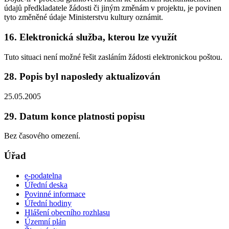
údajů předkladatele žádosti či jiným změnám v projektu, je povinen
tyto změněné údaje Ministerstvu kultury oznámit.
16. Elektronická služba, kterou lze využít
Tuto situaci není možné řešit zasláním žádosti elektronickou poštou.
28. Popis byl naposledy aktualizován
25.05.2005
29. Datum konce platnosti popisu
Bez časového omezení.
Úřad
e-podatelna
Úřední deska
Povinné informace
Úřední hodiny
Hlášení obecního rozhlasu
Územní plán