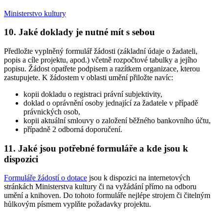
Ministerstvo kultury
10. Jaké doklady je nutné mít s sebou
Předložte vyplněný formulář žádosti (základní údaje o žadateli,
popis a cíle projektu, apod.) včetně rozpočtové tabulky a jejího
popisu. Žádost opatřete podpisem a razítkem organizace, kterou
zastupujete. K žádostem v oblasti umění přiložte navíc:
kopii dokladu o registraci právní subjektivity,
doklad o oprávnění osoby jednající za žadatele v případě
právnických osob,
kopii aktuální smlouvy o založení běžného bankovního účtu,
případně 2 odborná doporučení.
11. Jaké jsou potřebné formuláře a kde jsou k
dispozici
Formuláře žádostí o dotace
jsou k dispozici na internetových
stránkách Ministerstva kultury či na vyžádání přímo na odboru
umění a knihoven. Do tohoto formuláře nejlépe strojem či čitelným
hůlkovým písmem vyplňte požadavky projektu.