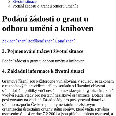
Životní situace
Podání žádosti o grant u odboru umění a...
Podání žádosti o grant u
odboru umění a knihoven
Základní znění
Rozšířené znění
Úplné znění
3. Pojmenování (název) životní situace
Podání žádosti o grant u odboru umění a knihoven
4. Základní informace k životní situaci
Grantová řízení jsou každoročně vyhlašována v souladu se zákonem
o rozpočtových pravidlech, dále v souladu s Hlavními oblastmi
státní dotační politiky vůči nestátním neziskovým organizacím, které
vydává Rada vlády pro nestátní neziskové organizace. Dotace jsou
poskytovány na základě Zásad vlády pro poskytování dotací ze
státního rozpočtu České republiky nestátním neziskovým
organizacím ústředními orgány státní správy, které vláda schválila
usnesením č. 114 ze dne 7.2.2001 a jsou přílohou tohoto usnesení, a