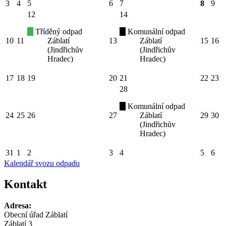
3
4
5
6
7
8
9
12
14
Tříděný odpad
Komunální odpad
10
11
Záblatí
13
Záblatí
15
16
(Jindřichův
(Jindřichův
Hradec)
Hradec)
17
18
19
20
21
22
23
28
Komunální odpad
24
25
26
27
Záblatí
29
30
(Jindřichův
Hradec)
31
1
2
3
4
5
6
Kalendář svozu odpadu
Kontakt
Adresa:
Obecní úřad Záblatí
Záblatí 3