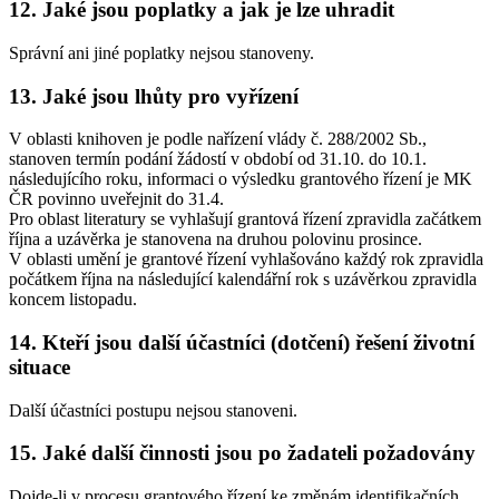
12. Jaké jsou poplatky a jak je lze uhradit
Správní ani jiné poplatky nejsou stanoveny.
13. Jaké jsou lhůty pro vyřízení
V oblasti knihoven je podle nařízení vlády č. 288/2002 Sb.,
stanoven termín podání žádostí v období od 31.10. do 10.1.
následujícího roku, informaci o výsledku grantového řízení je MK
ČR povinno uveřejnit do 31.4.
Pro oblast literatury se vyhlašují grantová řízení zpravidla začátkem
října a uzávěrka je stanovena na druhou polovinu prosince.
V oblasti umění je grantové řízení vyhlašováno každý rok zpravidla
počátkem října na následující kalendářní rok s uzávěrkou zpravidla
koncem listopadu.
14. Kteří jsou další účastníci (dotčení) řešení životní
situace
Další účastníci postupu nejsou stanoveni.
15. Jaké další činnosti jsou po žadateli požadovány
Dojde-li v procesu grantového řízení ke změnám identifikačních