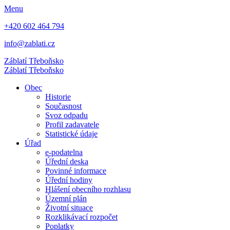
Menu
+420 602 464 794
info@zablati.cz
Záblatí
Třeboňsko
Záblatí
Třeboňsko
Obec
Historie
Současnost
Svoz odpadu
Profil zadavatele
Statistické údaje
Úřad
e-podatelna
Úřední deska
Povinné informace
Úřední hodiny
Hlášení obecního rozhlasu
Územní plán
Životní situace
Rozklikávací rozpočet
Poplatky