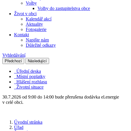
Volby
Volby do zastupitelstva obce
Život v obci
Kalendář akcí
Aktuality
Fotogalerie
Kontakt
Napište nám
Důležité odkazy
Vyhledávání
Předchozí
Následující
Úřední deska
Místní poplatky
Hlášení rozhlasu
Životní situace
30.7.2026 od 9:00 do 14:00 bude přerušena dodávka el.energie
v celé obci.
Úvodní stránka
Úřad