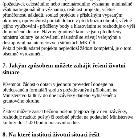
(požadavek celostátního nebo mezinárodního významu, minimálně
však nadregionálního významu), reálnost projektu, včetně
přiměřenosti nákladů, soulad projektu s příslušným vypsaným
okruhem, oprávněnost použití dotace v předchozím období, včetně
jejího vyúčtování - přiděleny body a hlasováním se rozhoduje o výši
doporučené dotace. Návrhy grantové komise jsou předloženy
ministru kultury ke schválení, následně se stávají veřejnými a
dostupnými na internetových stránkách MK ČR.
Pokud předkladatel projektu nepředloží žádost kompletní, je o tom
písemně vyrozuměn.
7. Jakým způsobem můžete zahájit řešení životní
situace
Písemnou žádost o dotaci v jednom provedení dodejte na
předepsaném formuláři spolu s požadovanými přílohami na
Ministerstvo kultury do dne uzávěrky daného vyhlášeného
grantového okruhu.
Žádost můžete zaslat běžnou poštou (nejpozději v den uzávěrky,
rozhoduje razítko pošty) či osobně předat na podatelně Ministerstva
kultury do 15:00 hodin pracovního dne.
8. Na které instituci životní situaci řešit