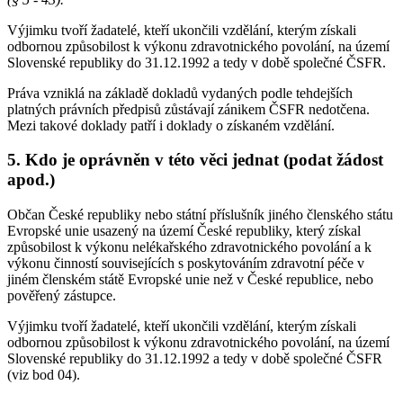
Výjimku tvoří žadatelé, kteří ukončili vzdělání, kterým získali
odbornou způsobilost k výkonu zdravotnického povolání, na území
Slovenské republiky do 31.12.1992 a tedy v době společné ČSFR.
Práva vzniklá na základě dokladů vydaných podle tehdejších
platných právních předpisů zůstávají zánikem ČSFR nedotčena.
Mezi takové doklady patří i doklady o získaném vzdělání.
5. Kdo je oprávněn v této věci jednat (podat žádost
apod.)
Občan České republiky nebo státní příslušník jiného členského státu
Evropské unie usazený na území České republiky, který získal
způsobilost k výkonu nelékařského zdravotnického povolání a k
výkonu činností souvisejících s poskytováním zdravotní péče v
jiném členském státě Evropské unie než v České republice, nebo
pověřený zástupce.
Výjimku tvoří žadatelé, kteří ukončili vzdělání, kterým získali
odbornou způsobilost k výkonu zdravotnického povolání, na území
Slovenské republiky do 31.12.1992 a tedy v době společné ČSFR
(viz bod 04).