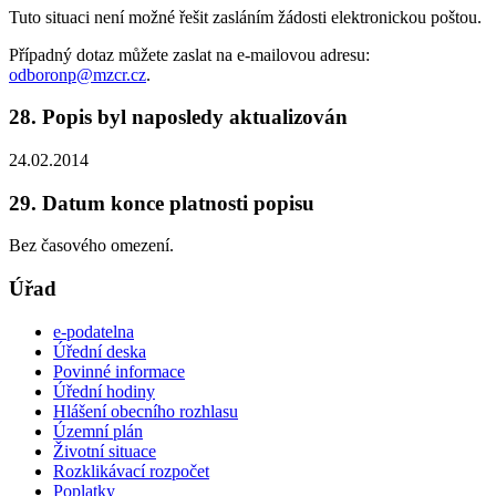
Tuto situaci není možné řešit zasláním žádosti elektronickou poštou.
Případný dotaz můžete zaslat na e-mailovou adresu:
odboronp@mzcr.cz
.
28. Popis byl naposledy aktualizován
24.02.2014
29. Datum konce platnosti popisu
Bez časového omezení.
Úřad
e-podatelna
Úřední deska
Povinné informace
Úřední hodiny
Hlášení obecního rozhlasu
Územní plán
Životní situace
Rozklikávací rozpočet
Poplatky