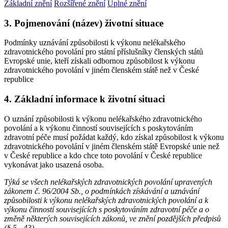
Základní znění
Rozšířené znění
Úplné znění
3. Pojmenování (název) životní situace
Podmínky uznávání způsobilosti k výkonu nelékařského
zdravotnického povolání pro státní příslušníky členských států
Evropské unie, kteří získali odbornou způsobilost k výkonu
zdravotnického povolání v jiném členském státě než v České
republice
4. Základní informace k životní situaci
O uznání způsobilosti k výkonu nelékařského zdravotnického
povolání a k výkonu činností souvisejících s poskytováním
zdravotní péče musí požádat každý, kdo získal způsobilost k výkonu
zdravotnického povolání v jiném členském státě Evropské unie než
v České republice a kdo chce toto povolání v České republice
vykonávat jako usazená osoba.
Týká se všech nelékařských zdravotnických povolání upravených
zákonem č. 96/2004 Sb., o podmínkách získávání a uznávání
způsobilosti k výkonu nelékařských zdravotnických povolání a k
výkonu činností souvisejících s poskytováním zdravotní péče a o
změně některých souvisejících zákonů, ve znění pozdějších předpisů
(§ 5 - 43).