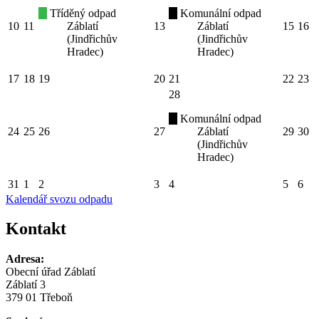
Tříděný odpad
Komunální odpad
10
11
Záblatí
13
Záblatí
15
16
(Jindřichův
(Jindřichův
Hradec)
Hradec)
17
18
19
20
21
22
23
28
Komunální odpad
24
25
26
27
Záblatí
29
30
(Jindřichův
Hradec)
31
1
2
3
4
5
6
Kalendář svozu odpadu
Kontakt
Adresa:
Obecní úřad Záblatí
Záblatí 3
379 01 Třeboň