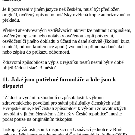
Je-li potvrzení v jiném jazyce než českém, musí být předložen
originál, ověřený opis nebo notářsky ověřená kopie autorizovaného
překladu.
Přehled absolvovaných vzdělávacích aktivit lze nahradit originálem,
ověřeným opisem nebo notářsky ověřenou kopií potvrzení,
osvědčení či jiného dokladu o účasti na dané aktivitě (školení, kurz,
seminář, odbor. konference apod.) vydaného přímo na dané akci
nebo zápisu do průkazu odbornosti.
Zdravotní způsobilost a výpis z rejstříku trestů nesmí být v době
přijetí žádosti starší 3 měsíců.
11. Jaké jsou potřebné formuláře a kde jsou k
dispozici
"Žádost o vydání rozhodnutí o způsobilosti k výkonu
zdravotnického povolání pro státní příslušníky členských států
Evropské unie, kteří získali způsobilost k výkonu zdravotnických
povolání v jiném členském státě než v České republice" musíte
podat pouze na originálním tiskopisu.
Tiskopisy žádosti jsou k dispozici na Uznávací jednotce v Brně
nebo na Ministerstvu zdravotnictví České republiky (odbor ONP),