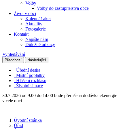
Volby
Volby do zastupitelstva obce
Život v obci
Kalendář akcí
Aktuality
Fotogalerie
Kontakt
Napište nám
Důležité odkazy
Vyhledávání
Předchozí
Následující
Úřední deska
Místní poplatky
Hlášení rozhlasu
Životní situace
30.7.2026 od 9:00 do 14:00 bude přerušena dodávka el.energie
v celé obci.
Úvodní stránka
Úřad