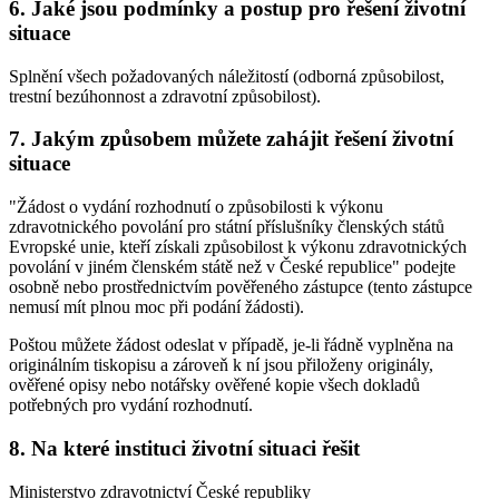
6. Jaké jsou podmínky a postup pro řešení životní
situace
Splnění všech požadovaných náležitostí (odborná způsobilost,
trestní bezúhonnost a zdravotní způsobilost).
7. Jakým způsobem můžete zahájit řešení životní
situace
"Žádost o vydání rozhodnutí o způsobilosti k výkonu
zdravotnického povolání pro státní příslušníky členských států
Evropské unie, kteří získali způsobilost k výkonu zdravotnických
povolání v jiném členském státě než v České republice" podejte
osobně nebo prostřednictvím pověřeného zástupce (tento zástupce
nemusí mít plnou moc při podání žádosti).
Poštou můžete žádost odeslat v případě, je-li řádně vyplněna na
originálním tiskopisu a zároveň k ní jsou přiloženy originály,
ověřené opisy nebo notářsky ověřené kopie všech dokladů
potřebných pro vydání rozhodnutí.
8. Na které instituci životní situaci řešit
Ministerstvo zdravotnictví České republiky