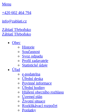
Menu
+420 602 464 794
info@zablati.cz
Záblatí
Třeboňsko
Záblatí
Třeboňsko
Obec
Historie
Současnost
Svoz odpadu
Profil zadavatele
Statistické údaje
Úřad
e-podatelna
Úřední deska
Povinné informace
Úřední hodiny
Hlášení obecního rozhlasu
Územní plán
Životní situace
Rozklikávací rozpočet
Poplatky