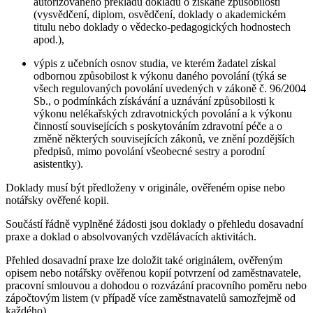
autorizovaného překladu dokladu o získané způsobilosti
(vysvědčení, diplom, osvědčení, doklady o akademickém
titulu nebo doklady o vědecko-pedagogických hodnostech
apod.),
výpis z učebních osnov studia, ve kterém žadatel získal
odbornou způsobilost k výkonu daného povolání (týká se
všech regulovaných povolání uvedených v zákoně č. 96/2004
Sb., o podmínkách získávání a uznávání způsobilosti k
výkonu nelékařských zdravotnických povolání a k výkonu
činností souvisejících s poskytováním zdravotní péče a o
změně některých souvisejících zákonů, ve znění pozdějších
předpisů, mimo povolání všeobecné sestry a porodní
asistentky).
Doklady musí být předloženy v originále, ověřeném opise nebo
notářsky ověřené kopii.
Součástí řádně vyplněné žádosti jsou doklady o přehledu dosavadní
praxe a doklad o absolvovaných vzdělávacích aktivitách.
Přehled dosavadní praxe lze doložit také originálem, ověřeným
opisem nebo notářsky ověřenou kopií potvrzení od zaměstnavatele,
pracovní smlouvou a dohodou o rozvázání pracovního poměru nebo
zápočtovým listem (v případě více zaměstnavatelů samozřejmě od
každého).