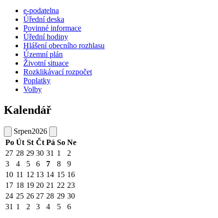
e-podatelna
Úřední deska
Povinné informace
Úřední hodiny
Hlášení obecního rozhlasu
Územní plán
Životní situace
Rozklikávací rozpočet
Poplatky
Volby
Kalendář
Srpen
2026
Po
Út
St
Čt
Pá
So
Ne
27
28
29
30
31
1
2
3
4
5
6
7
8
9
10
11
12
13
14
15
16
17
18
19
20
21
22
23
24
25
26
27
28
29
30
31
1
2
3
4
5
6