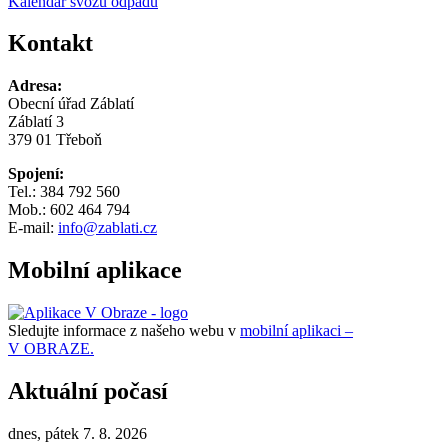
Kalendář svozu odpadu
Kontakt
Adresa:
Obecní úřad Záblatí
Záblatí 3
379 01 Třeboň
Spojení:
Tel.: 384 792 560
Mob.: 602 464 794
E-mail:
info@zablati.cz
Mobilní aplikace
Sledujte informace z našeho webu v
mobilní aplikaci –
V OBRAZE.
Aktuální počasí
dnes, pátek 7. 8. 2026