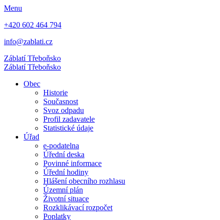
Menu
+420 602 464 794
info@zablati.cz
Záblatí
Třeboňsko
Záblatí
Třeboňsko
Obec
Historie
Současnost
Svoz odpadu
Profil zadavatele
Statistické údaje
Úřad
e-podatelna
Úřední deska
Povinné informace
Úřední hodiny
Hlášení obecního rozhlasu
Územní plán
Životní situace
Rozklikávací rozpočet
Poplatky