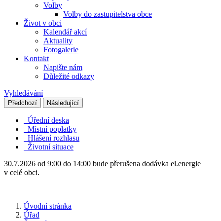
Volby
Volby do zastupitelstva obce
Život v obci
Kalendář akcí
Aktuality
Fotogalerie
Kontakt
Napište nám
Důležité odkazy
Vyhledávání
Předchozí
Následující
Úřední deska
Místní poplatky
Hlášení rozhlasu
Životní situace
30.7.2026 od 9:00 do 14:00 bude přerušena dodávka el.energie
v celé obci.
Úvodní stránka
Úřad