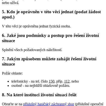
nebo užívá.
5. Kdo je oprávněn v této věci jednat (podat žádost
apod.)
V této věci je oprávněna jednat fyzická osoba.
6. Jaké jsou podmínky a postup pro řešení životní
situace
Splnění všech požadovaných náležitostí.
7. Jakým způsobem můžete zahájit řešení životní
situace
Požár ohlaste:
telefonicky - na tel. číslo
150
, příp.
112
, nebo
osobně - na nejbližší ohlašovně požáru.
8. Na které instituci životní situaci řešit
Obraťte se na
příslušný hasičský záchranný sbor
(příslušné operační