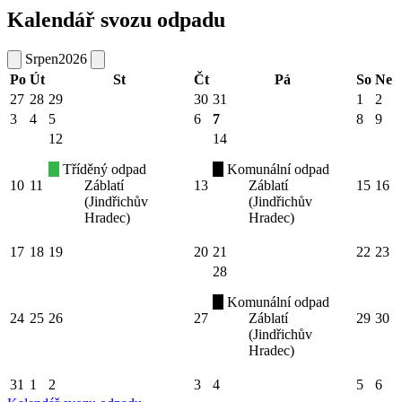
Kalendář svozu odpadu
Srpen
2026
Po
Út
St
Čt
Pá
So
Ne
27
28
29
30
31
1
2
3
4
5
6
7
8
9
12
14
Tříděný odpad
Komunální odpad
10
11
Záblatí
13
Záblatí
15
16
(Jindřichův
(Jindřichův
Hradec)
Hradec)
17
18
19
20
21
22
23
28
Komunální odpad
24
25
26
27
Záblatí
29
30
(Jindřichův
Hradec)
31
1
2
3
4
5
6