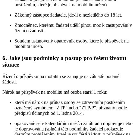
postižením, které je příspěvek na mobilitu určen).
Zákonný zástupce žadatele, jde-li o nezletilého do 18 let.
Zmocněnec, kterému žadatel udělí plnou moc k zastupování v
řízení o žádosti.
Soudem ustanovený opatrovník osoby, které je příspěvek na
mobilitu určen.
6. Jaké jsou podmínky a postup pro řešení životní
situace
Řízení o příspěvku na mobilitu se zahajuje na základě podané
žádosti.
Nárok na příspěvek na mobilitu má osoba starší 1 roku:
která má nárok na průkaz osoby se zdravotním postižením
označený symbolem "ZTP" nebo "ZTP/P", přiznaný podle
předpisů účinných od 1. ledna 2014,
opakovaně se v kalendářním měsíci za úhradu dopravuje nebo
je dopravována (splnění této podmínky žadatel prokazuje
čestným prohlášením, které je součástí žádosti o příspěvek na