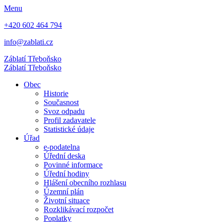
Menu
+420 602 464 794
info@zablati.cz
Záblatí
Třeboňsko
Záblatí
Třeboňsko
Obec
Historie
Současnost
Svoz odpadu
Profil zadavatele
Statistické údaje
Úřad
e-podatelna
Úřední deska
Povinné informace
Úřední hodiny
Hlášení obecního rozhlasu
Územní plán
Životní situace
Rozklikávací rozpočet
Poplatky