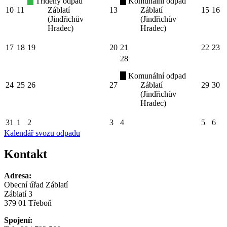
Tříděný odpad
Komunální odpad
10
11
Záblatí
13
Záblatí
15
16
(Jindřichův
(Jindřichův
Hradec)
Hradec)
17
18
19
20
21
22
23
28
Komunální odpad
24
25
26
27
Záblatí
29
30
(Jindřichův
Hradec)
31
1
2
3
4
5
6
Kalendář svozu odpadu
Kontakt
Adresa:
Obecní úřad Záblatí
Záblatí 3
379 01 Třeboň
Spojení: