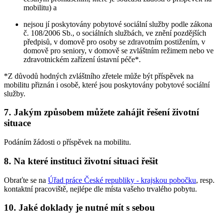
mobilitu) a
nejsou jí poskytovány pobytové sociální služby podle zákona
č. 108/2006 Sb., o sociálních službách, ve znění pozdějších
předpisů, v domově pro osoby se zdravotním postižením, v
domově pro seniory, v domově se zvláštním režimem nebo ve
zdravotnickém zařízení ústavní péče*.
*Z důvodů hodných zvláštního zřetele může být příspěvek na
mobilitu přiznán i osobě, které jsou poskytovány pobytové sociální
služby.
7. Jakým způsobem můžete zahájit řešení životní
situace
Podáním žádosti o příspěvek na mobilitu.
8. Na které instituci životní situaci řešit
Obraťte se na
Úřad práce České republiky - krajskou pobočku
, resp.
kontaktní pracoviště, nejlépe dle místa vašeho trvalého pobytu.
10. Jaké doklady je nutné mít s sebou