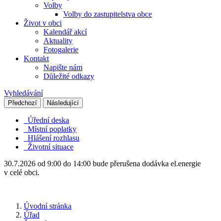
Volby
Volby do zastupitelstva obce
Život v obci
Kalendář akcí
Aktuality
Fotogalerie
Kontakt
Napište nám
Důležité odkazy
Vyhledávání
Předchozí
Následující
Úřední deska
Místní poplatky
Hlášení rozhlasu
Životní situace
30.7.2026 od 9:00 do 14:00 bude přerušena dodávka el.energie
v celé obci.
Úvodní stránka
Úřad