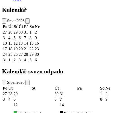
Kalendář
Srpen
2026
Po
Út
St
Čt
Pá
So
Ne
27
28
29
30
31
1
2
3
4
5
6
7
8
9
10
11
12
13
14
15
16
17
18
19
20
21
22
23
24
25
26
27
28
29
30
31
1
2
3
4
5
6
Kalendář svozu odpadu
Srpen
2026
Po
Út
St
Čt
Pá
So
Ne
27
28
29
30
31
1
2
3
4
5
6
7
8
9
12
14