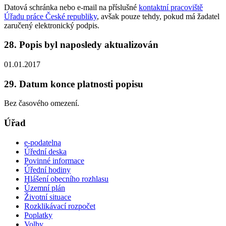
Datová schránka nebo e-mail na příslušné
kontaktní pracoviště
Úřadu práce České republiky
, avšak pouze tehdy, pokud má žadatel
zaručený elektronický podpis.
28. Popis byl naposledy aktualizován
01.01.2017
29. Datum konce platnosti popisu
Bez časového omezení.
Úřad
e-podatelna
Úřední deska
Povinné informace
Úřední hodiny
Hlášení obecního rozhlasu
Územní plán
Životní situace
Rozklikávací rozpočet
Poplatky
Volby