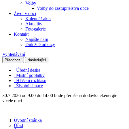
Volby
Volby do zastupitelstva obce
Život v obci
Kalendář akcí
Aktuality
Fotogalerie
Kontakt
Napište nám
Důležité odkazy
Vyhledávání
Předchozí
Následující
Úřední deska
Místní poplatky
Hlášení rozhlasu
Životní situace
30.7.2026 od 9:00 do 14:00 bude přerušena dodávka el.energie
v celé obci.
Úvodní stránka
Úřad