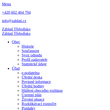
Menu
+420 602 464 794
info@zablati.cz
Záblatí
Třeboňsko
Záblatí
Třeboňsko
Obec
Historie
Současnost
Svoz odpadu
Profil zadavatele
Statistické údaje
Úřad
e-podatelna
Úřední deska
Povinné informace
Úřední hodiny
Hlášení obecního rozhlasu
Územní plán
Životní situace
Rozklikávací rozpočet
Poplatky