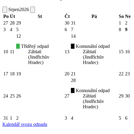
Srpen
2026
Po
Út
St
Čt
Pá
So
Ne
27
28
29
30
31
1
2
3
4
5
6
7
8
9
12
14
Tříděný odpad
Komunální odpad
10
11
Záblatí
13
Záblatí
15
16
(Jindřichův
(Jindřichův
Hradec)
Hradec)
17
18
19
20
21
22
23
28
Komunální odpad
24
25
26
27
Záblatí
29
30
(Jindřichův
Hradec)
31
1
2
3
4
5
6
Kalendář svozu odpadu