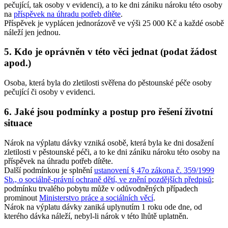
pečující, tak osoby v evidenci), a to ke dni zániku nároku této osoby
na
příspěvek na úhradu potřeb dítěte
.
Příspěvek je vyplácen jednorázově ve výši 25 000 Kč a každé osobě
náleží jen jednou.
5. Kdo je oprávněn v této věci jednat (podat žádost
apod.)
Osoba, která byla do zletilosti svěřena do pěstounské péče osoby
pečující či osoby v evidenci.
6. Jaké jsou podmínky a postup pro řešení životní
situace
Nárok na výplatu dávky vzniká osobě, která byla ke dni dosažení
zletilosti v pěstounské péči, a to ke dni zániku nároku této osoby na
příspěvek na úhradu potřeb dítěte.
Další podmínkou je splnění
ustanovení § 47o zákona č. 359/1999
Sb., o sociálně-právní ochraně dětí, ve znění pozdějších předpisů
;
podmínku trvalého pobytu může v odůvodněných případech
prominout
Ministerstvo práce a sociálních věcí
.
Nárok na výplatu dávky zaniká uplynutím 1 roku ode dne, od
kterého dávka náleží, nebyl-li nárok v této lhůtě uplatněn.