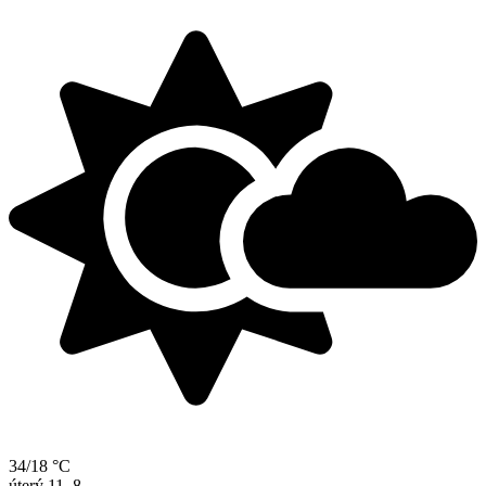
34/18 °C
úterý
11. 8.