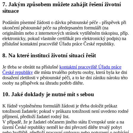
7. Jakým způsobem můžete zahájit řešení životní
situace
Podáním písemné žádosti o dávku pěstounské péče - příspěvek při
ukončení pěstounské péče na předepsaném formuláři (na
originálním nebo z internetových stránek vytištěném tiskopisu, příp.
elektronicky, pokud vlastníte certifikát pro elektronický podpis) na
příslušné kontaktní pracoviště Úřadu práce České republiky.
8. Na které instituci životní situaci řešit
Je třeba se obrátit na příslušné
kontaktní pracoviště Úřadu práce
České republiky
dle místa trvalého pobytu osoby, která byla ke dni
dosažení zletilosti v pěstounské péči, a to ke dni zániku nároku této
osoby na příspěvek na úhradu potřeb dítěte.
10. Jaké doklady je nutné mít s sebou
K řádně vyplněnému formuláři žádosti je třeba doložit průkaz
totožnosti žadatele; pokud v průkazu totožnosti není uvedeno rodné
příjmení, předloží žadatel rodný list.
V případě, že je žadatel občanem jiného státu Evropské unie a na
území České republiky neměl ke dni převzetí dítěte trvalý pobyt
nebo bydliště, předloží pracovní smlouvu nebo potvrzení o pobírání