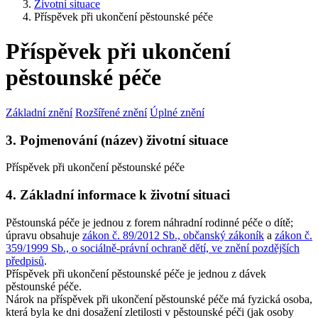
Životní situace
Příspěvek při ukončení pěstounské péče
Příspěvek při ukončení
pěstounské péče
Základní znění
Rozšířené znění
Úplné znění
3. Pojmenování (název) životní situace
Příspěvek při ukončení pěstounské péče
4. Základní informace k životní situaci
Pěstounská péče je jednou z forem náhradní rodinné péče o dítě;
úpravu obsahuje
zákon č. 89/2012 Sb., občanský zákoník
a
zákon č.
359/1999 Sb., o sociálně-právní ochraně dětí, ve znění pozdějších
předpisů
.
Příspěvek při ukončení pěstounské péče je jednou z dávek
pěstounské péče.
Nárok na příspěvek při ukončení pěstounské péče má fyzická osoba,
která byla ke dni dosažení zletilosti v pěstounské péči (jak osoby