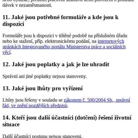
dávek v nezaměstnanosti.
11. Jaké jsou potřebné formuláře a kde jsou k
dispozici
Formuláře jsou k dispozici v tištěné podobě na příslušném úřadu
nebo ke stažení, příp. elektronickému podání, na
internetových
stránkách Integrovaného portálu Ministerstva práce a sociálních
věcí
.
12. Jaké jsou poplatky a jak je lze uhradit
Správní ani jiné poplatky nejsou stanoveny.
13. Jaké jsou lhůty pro vyřízení
Lhůty jsou řešeny v souladu se
zákonem č. 500/2004 Sb., správní
řád, ve znění pozdějších předpisů
.
14. Kteří jsou další účastníci (dotčení) řešení životní
situace
Další účastníci postupu nejsou stanoveni.