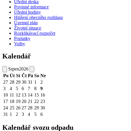
Úřední deska
Povinné informace
Úřední hodiny
Hlášení obecního rozhlasu
Územní plán
Životní situace
Rozklikávací rozpočet
Poplatky
Volby
Kalendář
Srpen
2026
Po
Út
St
Čt
Pá
So
Ne
27
28
29
30
31
1
2
3
4
5
6
7
8
9
10
11
12
13
14
15
16
17
18
19
20
21
22
23
24
25
26
27
28
29
30
31
1
2
3
4
5
6
Kalendář svozu odpadu