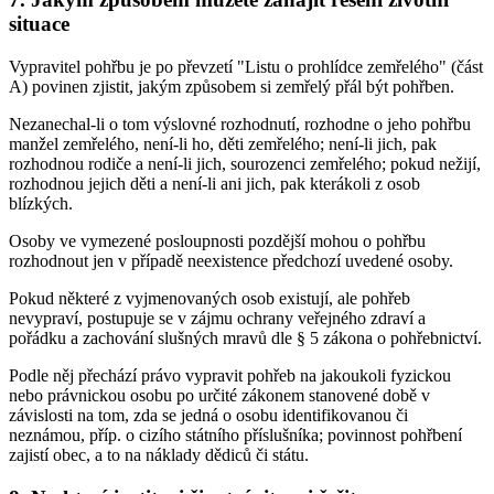
situace
Vypravitel pohřbu je po převzetí "Listu o prohlídce zemřelého" (část
A) povinen zjistit, jakým způsobem si zemřelý přál být pohřben.
Nezanechal-li o tom výslovné rozhodnutí, rozhodne o jeho pohřbu
manžel zemřelého, není-li ho, děti zemřelého; není-li jich, pak
rozhodnou rodiče a není-li jich, sourozenci zemřelého; pokud nežijí,
rozhodnou jejich děti a není-li ani jich, pak kterákoli z osob
blízkých.
Osoby ve vymezené posloupnosti pozdější mohou o pohřbu
rozhodnout jen v případě neexistence předchozí uvedené osoby.
Pokud některé z vyjmenovaných osob existují, ale pohřeb
nevypraví, postupuje se v zájmu ochrany veřejného zdraví a
pořádku a zachování slušných mravů dle § 5 zákona o pohřebnictví.
Podle něj přechází právo vypravit pohřeb na jakoukoli fyzickou
nebo právnickou osobu po určité zákonem stanovené době v
závislosti na tom, zda se jedná o osobu identifikovanou či
neznámou, příp. o cizího státního příslušníka; povinnost pohřbení
zajistí obec, a to na náklady dědiců či státu.