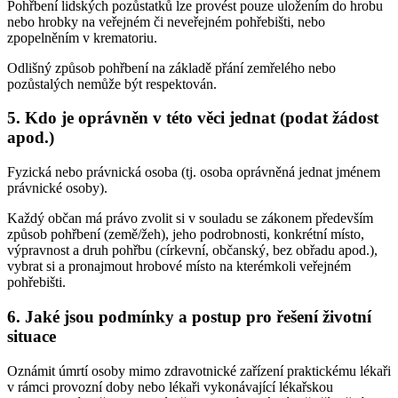
Pohřbení lidských pozůstatků lze provést pouze uložením do hrobu
nebo hrobky na veřejném či neveřejném pohřebišti, nebo
zpopelněním v krematoriu.
Odlišný způsob pohřbení na základě přání zemřelého nebo
pozůstalých nemůže být respektován.
5. Kdo je oprávněn v této věci jednat (podat žádost
apod.)
Fyzická nebo právnická osoba (tj. osoba oprávněná jednat jménem
právnické osoby).
Každý občan má právo zvolit si v souladu se zákonem především
způsob pohřbení (země/žeh), jeho podrobnosti, konkrétní místo,
výpravnost a druh pohřbu (církevní, občanský, bez obřadu apod.),
vybrat si a pronajmout hrobové místo na kterémkoli veřejném
pohřebišti.
6. Jaké jsou podmínky a postup pro řešení životní
situace
Oznámit úmrtí osoby mimo zdravotnické zařízení praktickému lékaři
v rámci provozní doby nebo lékaři vykonávající lékařskou