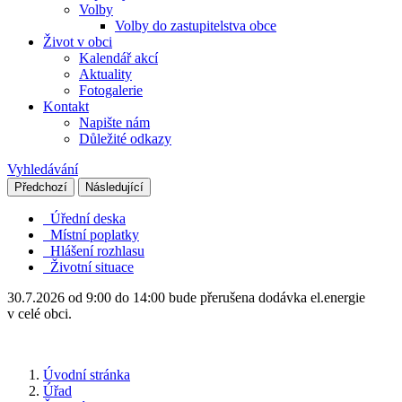
Volby
Volby do zastupitelstva obce
Život v obci
Kalendář akcí
Aktuality
Fotogalerie
Kontakt
Napište nám
Důležité odkazy
Vyhledávání
Předchozí
Následující
Úřední deska
Místní poplatky
Hlášení rozhlasu
Životní situace
30.7.2026 od 9:00 do 14:00 bude přerušena dodávka el.energie
v celé obci.
Úvodní stránka
Úřad