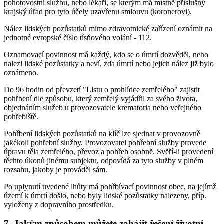
pohotovostní službu, nebo lékaři, se kterým má místně příslušný
krajský úřad pro tyto účely uzavřenu smlouvu (koronerovi).
Nález lidských pozůstatků mimo zdravotnické zařízení oznámit na
jednotné evropské číslo tísňového volání -
112
.
Oznamovací povinnost má každý, kdo se o úmrtí dozvěděl, nebo
nalezl lidské pozůstatky a neví, zda úmrtí nebo jejich nález již bylo
oznámeno.
Do 96 hodin od převzetí "Listu o prohlídce zemřelého" zajistit
pohřbení dle způsobu, který zemřelý vyjádřil za svého života,
objednáním služeb u provozovatele krematoria nebo veřejného
pohřebiště.
Pohřbení lidských pozůstatků na klíč lze sjednat v provozovně
jakékoli pohřební služby. Provozovatel pohřební služby provede
úpravu těla zemřelého, převoz a pohřeb osobně. Svěří-li provedení
těchto úkonů jinému subjektu, odpovídá za tyto služby v plném
rozsahu, jakoby je prováděl sám.
Po uplynutí uvedené lhůty má pohřbívací povinnost obec, na jejímž
území k úmrtí došlo, nebo byly lidské pozůstatky nalezeny, příp.
vyloženy z dopravního prostředku.
7. Jakým způsobem můžete zahájit řešení životní