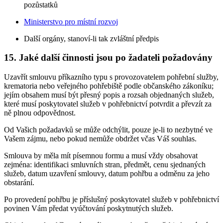
pozůstatků
Ministerstvo pro místní rozvoj
Další orgány, stanoví-li tak zvláštní předpis
15. Jaké další činnosti jsou po žadateli požadovány
Uzavřít smlouvu příkazního typu s provozovatelem pohřební služby,
krematoria nebo veřejného pohřebiště podle občanského zákoníku;
jejím obsahem musí být přesný popis a rozsah objednaných služeb,
které musí poskytovatel služeb v pohřebnictví potvrdit a převzít za
ně plnou odpovědnost.
Od Vašich požadavků se může odchýlit, pouze je-li to nezbytné ve
Vašem zájmu, nebo pokud nemůže obdržet včas Váš souhlas.
Smlouva by měla mít písemnou formu a musí vždy obsahovat
zejména: identifikaci smluvních stran, předmět, cenu sjednaných
služeb, datum uzavření smlouvy, datum pohřbu a odměnu za jeho
obstarání.
Po provedení pohřbu je příslušný poskytovatel služeb v pohřebnictví
povinen Vám předat vyúčtování poskytnutých služeb.