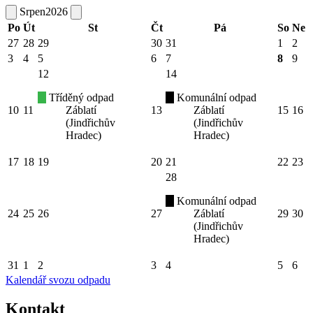
Srpen
2026
Po
Út
St
Čt
Pá
So
Ne
27
28
29
30
31
1
2
3
4
5
6
7
8
9
12
14
Tříděný odpad
Komunální odpad
10
11
Záblatí
13
Záblatí
15
16
(Jindřichův
(Jindřichův
Hradec)
Hradec)
17
18
19
20
21
22
23
28
Komunální odpad
24
25
26
27
Záblatí
29
30
(Jindřichův
Hradec)
31
1
2
3
4
5
6
Kalendář svozu odpadu
Kontakt