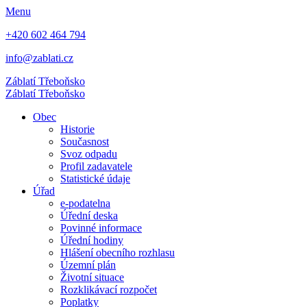
Menu
+420 602 464 794
info@zablati.cz
Záblatí
Třeboňsko
Záblatí
Třeboňsko
Obec
Historie
Současnost
Svoz odpadu
Profil zadavatele
Statistické údaje
Úřad
e-podatelna
Úřední deska
Povinné informace
Úřední hodiny
Hlášení obecního rozhlasu
Územní plán
Životní situace
Rozklikávací rozpočet
Poplatky