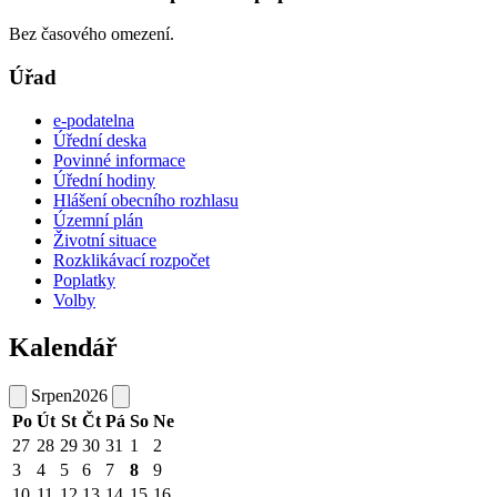
Bez časového omezení.
Úřad
e-podatelna
Úřední deska
Povinné informace
Úřední hodiny
Hlášení obecního rozhlasu
Územní plán
Životní situace
Rozklikávací rozpočet
Poplatky
Volby
Kalendář
Srpen
2026
Po
Út
St
Čt
Pá
So
Ne
27
28
29
30
31
1
2
3
4
5
6
7
8
9
10
11
12
13
14
15
16