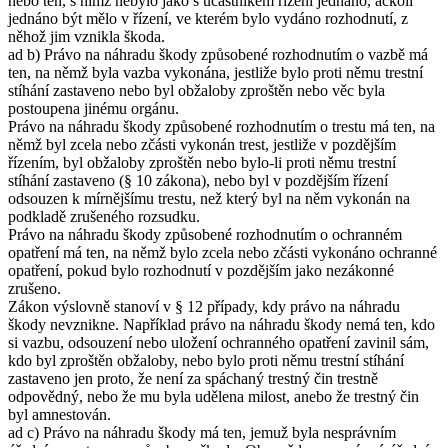
nebo ten, s nímž nebylo jako s účastníkem řízení jednáno, ačkoli
jednáno být mělo v řízení, ve kterém bylo vydáno rozhodnutí, z
něhož jim vznikla škoda.
ad b) Právo na náhradu škody způsobené rozhodnutím o vazbě má
ten, na němž byla vazba vykonána, jestliže bylo proti němu trestní
stíhání zastaveno nebo byl obžaloby zproštěn nebo věc byla
postoupena jinému orgánu.
Právo na náhradu škody způsobené rozhodnutím o trestu má ten, na
němž byl zcela nebo zčásti vykonán trest, jestliže v pozdějším
řízením, byl obžaloby zproštěn nebo bylo-li proti němu trestní
stíhání zastaveno (§ 10 zákona), nebo byl v pozdějším řízení
odsouzen k mírnějšímu trestu, než který byl na něm vykonán na
podkladě zrušeného rozsudku.
Právo na náhradu škody způsobené rozhodnutím o ochranném
opatření má ten, na němž bylo zcela nebo zčásti vykonáno ochranné
opatření, pokud bylo rozhodnutí v pozdějším jako nezákonné
zrušeno.
Zákon výslovně stanoví v § 12 případy, kdy právo na náhradu
škody nevznikne. Například právo na náhradu škody nemá ten, kdo
si vazbu, odsouzení nebo uložení ochranného opatření zavinil sám,
kdo byl zproštěn obžaloby, nebo bylo proti němu trestní stíhání
zastaveno jen proto, že není za spáchaný trestný čin trestně
odpovědný, nebo že mu byla udělena milost, anebo že trestný čin
byl amnestován.
ad c) Právo na náhradu škody má ten, jemuž byla nesprávním