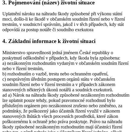
3. Pojmenování (název) životní situace
Uplatnění nároku na náhradu škody způsobené při výkonu státní
moci, došlo-li ke škodě v občanském soudním řízení nebo v řízení
trestním, v soudnictví správním, jakož i v těch případech, kdy stát
odpovídá za postup notáře či soudního exekutora
4. Základní informace k životní situaci
Ministerstvo spravedlnosti jedná jménem České republiky o
poskytnutí odškodnění v případech, kdy škoda byla způsobena:
a) nezákonným rozhodnutím vydaným v občanském soudním řízení
nebo v řízení trestním,
b) rozhodnutím o vazbě, trestu nebo ochranném opatření,
c) nesprávným úředním postupem orgánů státu v občanském
soudním řízení nebo v řízení trestním a v případech zákonem
stanovených některých úkonů notářů a soudních exekutorů.
ad a) Nárok na náhradu škody způsobené nezákonným rozhodnutím
lze uplatnit pouze tehdy, pokud pravomocné rozhodnutí bylo
příslušným orgánem pro nezákonnost zrušeno nebo změněno, za
podmínky, že poškozený jako účastník řízení využil v zákonem
stanovených lhůtách všech procesních prostředků, které zákon
poškozenému k ochraně jeho práva poskytuje. Právo na náhradu
škody způsobené nezákonným rozhodnutím mají účastníci řízení