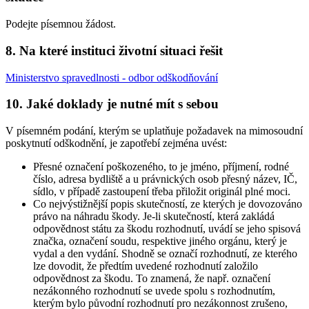
Podejte písemnou žádost.
8. Na které instituci životní situaci řešit
Ministerstvo spravedlnosti - odbor odškodňování
10. Jaké doklady je nutné mít s sebou
V písemném podání, kterým se uplatňuje požadavek na mimosoudní
poskytnutí odškodnění, je zapotřebí zejména uvést:
Přesné označení poškozeného, to je jméno, příjmení, rodné
číslo, adresa bydliště a u právnických osob přesný název, IČ,
sídlo, v případě zastoupení třeba přiložit originál plné moci.
Co nejvýstižnější popis skutečností, ze kterých je dovozováno
právo na náhradu škody. Je-li skutečností, která zakládá
odpovědnost státu za škodu rozhodnutí, uvádí se jeho spisová
značka, označení soudu, respektive jiného orgánu, který je
vydal a den vydání. Shodně se označí rozhodnutí, ze kterého
lze dovodit, že předtím uvedené rozhodnutí založilo
odpovědnost za škodu. To znamená, že např. označení
nezákonného rozhodnutí se uvede spolu s rozhodnutím,
kterým bylo původní rozhodnutí pro nezákonnost zrušeno,