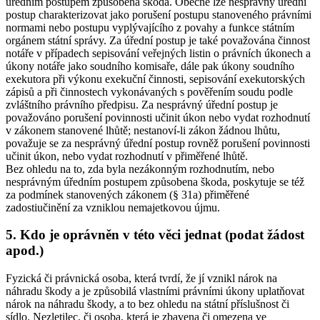
úředním postupem způsobena škoda. Obecně lze nesprávný úřední
postup charakterizovat jako porušení postupu stanoveného právními
normami nebo postupu vyplývajícího z povahy a funkce státním
orgánem státní správy. Za úřední postup je také považována činnost
notáře v případech sepisování veřejných listin o právních úkonech a
úkony notáře jako soudního komisaře, dále pak úkony soudního
exekutora při výkonu exekuční činnosti, sepisování exekutorských
zápisů a při činnostech vykonávaných s pověřením soudu podle
zvláštního právního předpisu. Za nesprávný úřední postup je
považováno porušení povinnosti učinit úkon nebo vydat rozhodnutí
v zákonem stanovené lhůtě; nestanoví-li zákon žádnou lhůtu,
považuje se za nesprávný úřední postup rovněž porušení povinnosti
učinit úkon, nebo vydat rozhodnutí v přiměřené lhůtě.
Bez ohledu na to, zda byla nezákonným rozhodnutím, nebo
nesprávným úředním postupem způsobena škoda, poskytuje se též
za podmínek stanovených zákonem (§ 31a) přiměřené
zadostiučinění za vzniklou nemajetkovou újmu.
5. Kdo je oprávněn v této věci jednat (podat žádost
apod.)
Fyzická či právnická osoba, která tvrdí, že jí vznikl nárok na
náhradu škody a je způsobilá vlastními právními úkony uplatňovat
nárok na náhradu škody, a to bez ohledu na státní příslušnost či
sídlo. Nezletilec, či osoba, která je zbavena či omezena ve