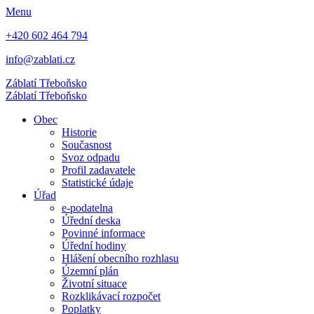
Menu
+420 602 464 794
info@zablati.cz
Záblatí
Třeboňsko
Záblatí
Třeboňsko
Obec
Historie
Současnost
Svoz odpadu
Profil zadavatele
Statistické údaje
Úřad
e-podatelna
Úřední deska
Povinné informace
Úřední hodiny
Hlášení obecního rozhlasu
Územní plán
Životní situace
Rozklikávací rozpočet
Poplatky