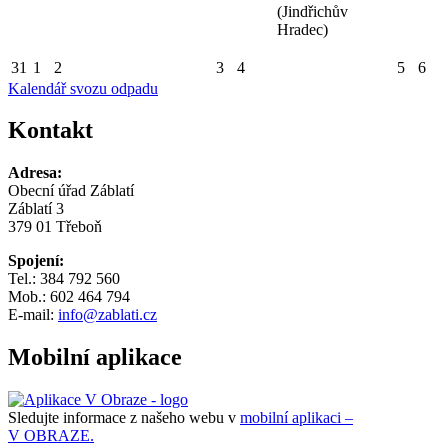
(Jindřichův
Hradec)
31
1
2
3
4
5
6
Kalendář svozu odpadu
Kontakt
Adresa:
Obecní úřad Záblatí
Záblatí 3
379 01 Třeboň
Spojení:
Tel.: 384 792 560
Mob.: 602 464 794
E-mail:
info@zablati.cz
Mobilní aplikace
Sledujte informace z našeho webu v
mobilní aplikaci –
V OBRAZE.