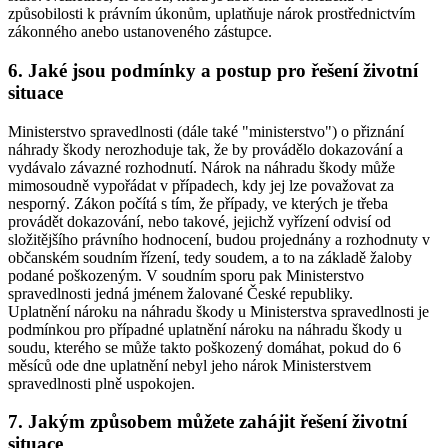
způsobilosti k právním úkonům, uplatňuje nárok prostřednictvím
zákonného anebo ustanoveného zástupce.
6. Jaké jsou podmínky a postup pro řešení životní
situace
Ministerstvo spravedlnosti (dále také "ministerstvo") o přiznání
náhrady škody nerozhoduje tak, že by provádělo dokazování a
vydávalo závazné rozhodnutí. Nárok na náhradu škody může
mimosoudně vypořádat v případech, kdy jej lze považovat za
nesporný. Zákon počítá s tím, že případy, ve kterých je třeba
provádět dokazování, nebo takové, jejichž vyřízení odvisí od
složitějšího právního hodnocení, budou projednány a rozhodnuty v
občanském soudním řízení, tedy soudem, a to na základě žaloby
podané poškozeným. V soudním sporu pak Ministerstvo
spravedlnosti jedná jménem žalované České republiky.
Uplatnění nároku na náhradu škody u Ministerstva spravedlnosti je
podmínkou pro případné uplatnění nároku na náhradu škody u
soudu, kterého se může takto poškozený domáhat, pokud do 6
měsíců ode dne uplatnění nebyl jeho nárok Ministerstvem
spravedlnosti plně uspokojen.
7. Jakým způsobem můžete zahájit řešení životní
situace