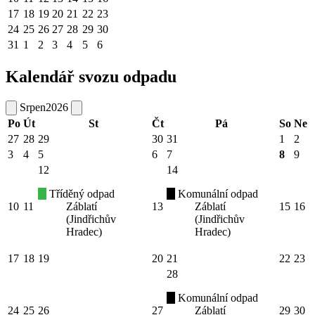
17
18
19
20
21
22
23
24
25
26
27
28
29
30
31
1
2
3
4
5
6
Kalendář svozu odpadu
Srpen
2026
Po
Út
St
Čt
Pá
So
Ne
27
28
29
30
31
1
2
3
4
5
6
7
8
9
12
14
Tříděný odpad
Komunální odpad
10
11
Záblatí
13
Záblatí
15
16
(Jindřichův
(Jindřichův
Hradec)
Hradec)
17
18
19
20
21
22
23
28
Komunální odpad
24
25
26
27
Záblatí
29
30