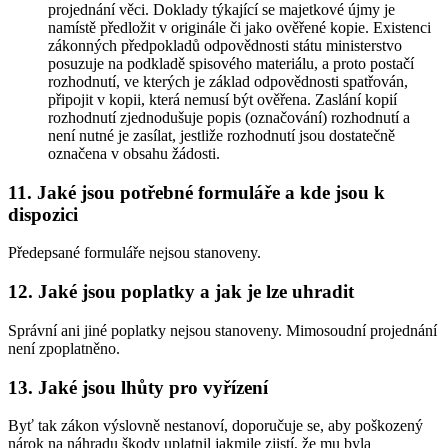
projednání věci. Doklady týkající se majetkové újmy je
namístě předložit v originále či jako ověřené kopie. Existenci
zákonných předpokladů odpovědnosti státu ministerstvo
posuzuje na podkladě spisového materiálu, a proto postačí
rozhodnutí, ve kterých je základ odpovědnosti spatřován,
připojit v kopii, která nemusí být ověřena. Zaslání kopií
rozhodnutí zjednodušuje popis (označování) rozhodnutí a
není nutné je zasílat, jestliže rozhodnutí jsou dostatečně
označena v obsahu žádosti.
11. Jaké jsou potřebné formuláře a kde jsou k
dispozici
Předepsané formuláře nejsou stanoveny.
12. Jaké jsou poplatky a jak je lze uhradit
Správní ani jiné poplatky nejsou stanoveny. Mimosoudní projednání
není zpoplatněno.
13. Jaké jsou lhůty pro vyřízení
Byť tak zákon výslovně nestanoví, doporučuje se, aby poškozený
nárok na náhradu škody uplatnil jakmile zjistí, že mu byla