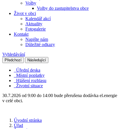
Volby
Volby do zastupitelstva obce
Život v obci
Kalendář akcí
Aktuality
Fotogalerie
Kontakt
Napište nám
Důležité odkazy
Vyhledávání
Předchozí
Následující
Úřední deska
Místní poplatky
Hlášení rozhlasu
Životní situace
30.7.2026 od 9:00 do 14:00 bude přerušena dodávka el.energie
v celé obci.
Úvodní stránka
Úřad