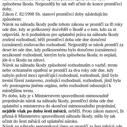
způsobena škoda. Nejpozději by tak měl učinit do konce promlčecí
doby.
Zákon č. 82/1998 Sb. stanoví promlčecí doby následujícím
způsobem:
Nárok na náhradu škody podle tohoto zákona se promlčí za tři roky
ode dne, kdy se poškozený dozvěděl o škodě a o tom, kdo za ni
odpovídá. Je-li podmínkou pro uplatnění práva na náhradu škody
zrušení rozhodnutí, běží promlčecí doba ode dne doručení
(oznámení) zrušovacího rozhodnutí. Nejpozději se nárok promlčí za
deset let ode dne, kdy poškozenému bylo doručeno (oznámeno)
nezákonné rozhodnutí, kterým byla způsobena škoda; to neplatí,
jde-li o škodu na zdraví.
Nárok na náhradu škody způsobené rozhodnutím o vazbě, trestu
nebo ochranném opatření se promlčí za dva roky ode dne, kdy
nabylo právní moci zprošťující rozhodnutí, rozhodnutí, jímž bylo
trestní řízení zastaveno, zrušující rozhodnutí, rozhodnutí, jímž byla
věc postoupena jinému orgánu, nebo rozhodnutí odsuzující k
mírnějšímu trestu.
Po dobu, kdy je s Ministerstvem spravedlnosti mimosoudně
projednáván nárok na náhradu škody, promlčecí doba ode dne
uplatnění u ministerstva do skončení mimosoudního projednání,
nejdéle však po dobu šesti měsíců
, neběží. Proto zákon stanoví, že
přizná-li Ministerstvo spravedlnosti náhradu škody, mělo by tak
učinit do šesti měsíců od uplatnění nároku.
Nárok na náhradu nemajetkové újmy se promlčí za šest měsíců ode