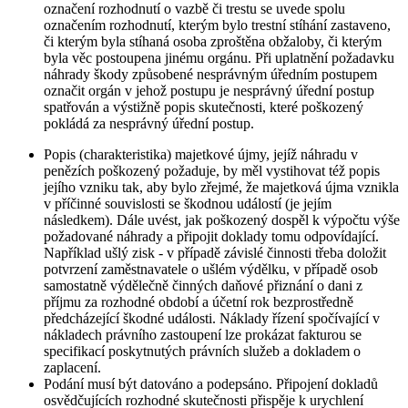
označení rozhodnutí o vazbě či trestu se uvede spolu
označením rozhodnutí, kterým bylo trestní stíhání zastaveno,
či kterým byla stíhaná osoba zproštěna obžaloby, či kterým
byla věc postoupena jinému orgánu. Při uplatnění požadavku
náhrady škody způsobené nesprávným úředním postupem
označit orgán v jehož postupu je nesprávný úřední postup
spatřován a výstižně popis skutečnosti, které poškozený
pokládá za nesprávný úřední postup.
Popis (charakteristika) majetkové újmy, jejíž náhradu v
penězích poškozený požaduje, by měl vystihovat též popis
jejího vzniku tak, aby bylo zřejmé, že majetková újma vznikla
v příčinné souvislosti se škodnou událostí (je jejím
následkem). Dále uvést, jak poškozený dospěl k výpočtu výše
požadované náhrady a připojit doklady tomu odpovídající.
Například ušlý zisk - v případě závislé činnosti třeba doložit
potvrzení zaměstnavatele o ušlém výdělku, v případě osob
samostatně výdělečně činných daňové přiznání o dani z
příjmu za rozhodné období a účetní rok bezprostředně
předcházející škodné události. Náklady řízení spočívající v
nákladech právního zastoupení lze prokázat fakturou se
specifikací poskytnutých právních služeb a dokladem o
zaplacení.
Podání musí být datováno a podepsáno. Připojení dokladů
osvědčujících rozhodné skutečnosti přispěje k urychlení