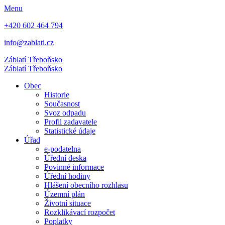
Menu
+420 602 464 794
info@zablati.cz
Záblatí
Třeboňsko
Záblatí
Třeboňsko
Obec
Historie
Současnost
Svoz odpadu
Profil zadavatele
Statistické údaje
Úřad
e-podatelna
Úřední deska
Povinné informace
Úřední hodiny
Hlášení obecního rozhlasu
Územní plán
Životní situace
Rozklikávací rozpočet
Poplatky