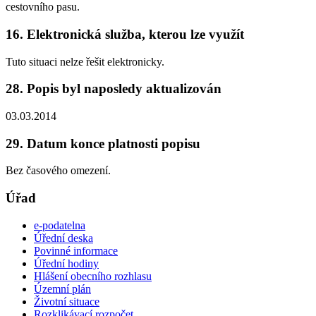
cestovního pasu.
16. Elektronická služba, kterou lze využít
Tuto situaci nelze řešit elektronicky.
28. Popis byl naposledy aktualizován
03.03.2014
29. Datum konce platnosti popisu
Bez časového omezení.
Úřad
e-podatelna
Úřední deska
Povinné informace
Úřední hodiny
Hlášení obecního rozhlasu
Územní plán
Životní situace
Rozklikávací rozpočet