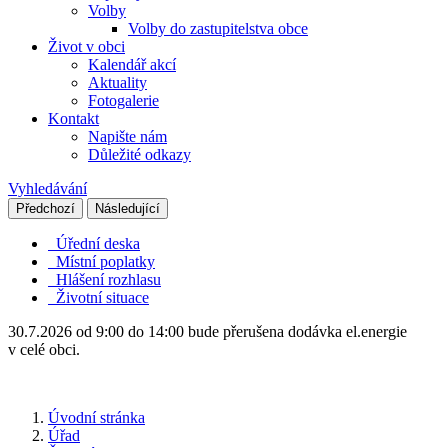
Volby
Volby do zastupitelstva obce
Život v obci
Kalendář akcí
Aktuality
Fotogalerie
Kontakt
Napište nám
Důležité odkazy
Vyhledávání
Předchozí
Následující
Úřední deska
Místní poplatky
Hlášení rozhlasu
Životní situace
30.7.2026 od 9:00 do 14:00 bude přerušena dodávka el.energie
v celé obci.
Úvodní stránka
Úřad