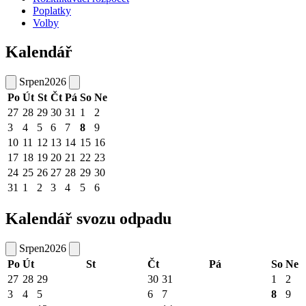
Poplatky
Volby
Kalendář
Srpen
2026
Po
Út
St
Čt
Pá
So
Ne
27
28
29
30
31
1
2
3
4
5
6
7
8
9
10
11
12
13
14
15
16
17
18
19
20
21
22
23
24
25
26
27
28
29
30
31
1
2
3
4
5
6
Kalendář svozu odpadu
Srpen
2026
Po
Út
St
Čt
Pá
So
Ne
27
28
29
30
31
1
2
3
4
5
6
7
8
9