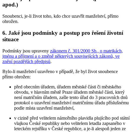
apod.)
Snoubenci, je-li život toho, kdo chce uzavřít manželství, přímo
ohrožen.
6. Jaké jsou podmínky a postup pro řešení životní
situace
Podmínky jsou upraveny
zákonem č. 301/2000 Sb., o matrikách,
jménu a příjmení a o změně některých souvisejících zákonů, ve
znění pozdějších předpisů
.
Bylo-li manželství uzavřeno v případě, že byl život snoubence
přímo ohrožen:
před obecním úřadem, úřadem městské části či městského
obvodu, v hlavním městě Praze úřadem městské části, který
není matričním úřadem, zašle tento úřad do 3 pracovních dnů
protokol o uzavření manželství matričnímu úřadu příslušnému
podle místa uzavření manželství,
v cizině před velitelem námořního plavidla plujícího pod státní
vlajkou České republiky nebo velitelem letadla zapsaného v
leteckém rejstříku v České republice, a je-li alespoň jeden ze