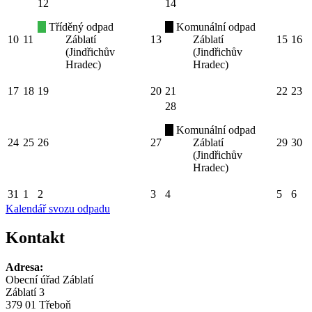
12
14
Tříděný odpad
Komunální odpad
10
11
Záblatí
13
Záblatí
15
16
(Jindřichův
(Jindřichův
Hradec)
Hradec)
17
18
19
20
21
22
23
28
Komunální odpad
24
25
26
27
Záblatí
29
30
(Jindřichův
Hradec)
31
1
2
3
4
5
6
Kalendář svozu odpadu
Kontakt
Adresa:
Obecní úřad Záblatí
Záblatí 3
379 01 Třeboň