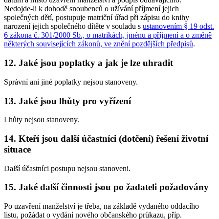
Nedojde-li k dohodě snoubenců o užívání příjmení jejich
společných dětí, postupuje matriční úřad při zápisu do knihy
narození jejich společného dítěte v souladu s
ustanovením § 19 odst.
6 zákona č. 301/2000 Sb., o matrikách, jménu a příjmení a o změně
některých souvisejících zákonů, ve znění pozdějších předpisů
.
12. Jaké jsou poplatky a jak je lze uhradit
Správní ani jiné poplatky nejsou stanoveny.
13. Jaké jsou lhůty pro vyřízení
Lhůty nejsou stanoveny.
14. Kteří jsou další účastníci (dotčení) řešení životní
situace
Další účastníci postupu nejsou stanoveni.
15. Jaké další činnosti jsou po žadateli požadovány
Po uzavření manželství je třeba, na základě vydaného oddacího
listu, požádat o vydání nového občanského průkazu, příp.