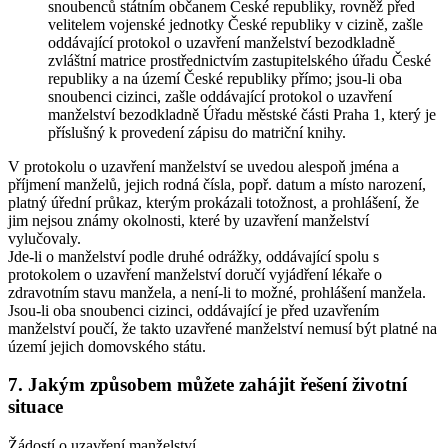
snoubenců státním občanem České republiky, rovněž před
velitelem vojenské jednotky České republiky v cizině, zašle
oddávající protokol o uzavření manželství bezodkladně
zvláštní matrice prostřednictvím zastupitelského úřadu České
republiky a na území České republiky přímo; jsou-li oba
snoubenci cizinci, zašle oddávající protokol o uzavření
manželství bezodkladně Úřadu městské části Praha 1, který je
příslušný k provedení zápisu do matriční knihy.
V protokolu o uzavření manželství se uvedou alespoň jména a
příjmení manželů, jejich rodná čísla, popř. datum a místo narození,
platný úřední průkaz, kterým prokázali totožnost, a prohlášení, že
jim nejsou známy okolnosti, které by uzavření manželství
vylučovaly.
Jde-li o manželství podle druhé odrážky, oddávající spolu s
protokolem o uzavření manželství doručí vyjádření lékaře o
zdravotním stavu manžela, a není-li to možné, prohlášení manžela.
Jsou-li oba snoubenci cizinci, oddávající je před uzavřením
manželství poučí, že takto uzavřené manželství nemusí být platné na
území jejich domovského státu.
7. Jakým způsobem můžete zahájit řešení životní
situace
Žádostí o uzavření manželství.