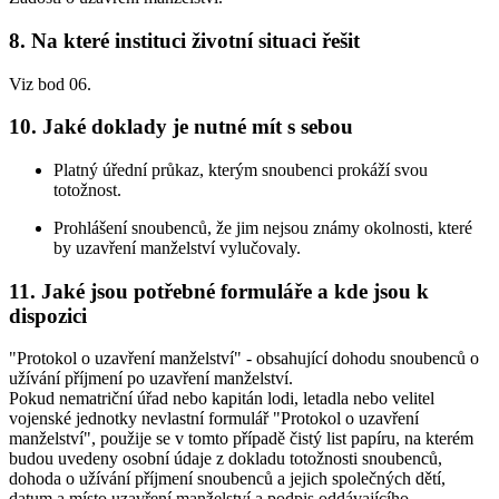
8. Na které instituci životní situaci řešit
Viz bod 06.
10. Jaké doklady je nutné mít s sebou
Platný úřední průkaz, kterým snoubenci prokáží svou
totožnost.
Prohlášení snoubenců, že jim nejsou známy okolnosti, které
by uzavření manželství vylučovaly.
11. Jaké jsou potřebné formuláře a kde jsou k
dispozici
"Protokol o uzavření manželství" - obsahující dohodu snoubenců o
užívání příjmení po uzavření manželství.
Pokud nematriční úřad nebo kapitán lodi, letadla nebo velitel
vojenské jednotky nevlastní formulář "Protokol o uzavření
manželství", použije se v tomto případě čistý list papíru, na kterém
budou uvedeny osobní údaje z dokladu totožnosti snoubenců,
dohoda o užívání příjmení snoubenců a jejich společných dětí,
datum a místo uzavření manželství a podpis oddávajícího.