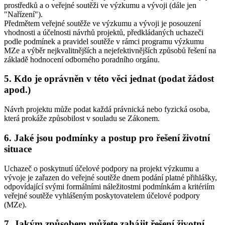
prostředků a o veřejné soutěži ve výzkumu a vývoji (dále jen
"Nařízení").
Předmětem veřejné soutěže ve výzkumu a vývoji je posouzení
vhodnosti a účelnosti návrhů projektů, předkládaných uchazeči
podle podmínek a pravidel soutěže v rámci programu výzkumu
MZe a výběr nejkvalitnějších a nejefektivnějších způsobů řešení na
základě hodnocení odborného poradního orgánu.
5. Kdo je oprávněn v této věci jednat (podat žádost
apod.)
Návrh projektu může podat každá právnická nebo fyzická osoba,
která prokáže způsobilost v souladu se Zákonem.
6. Jaké jsou podmínky a postup pro řešení životní
situace
Uchazeč o poskytnutí účelové podpory na projekt výzkumu a
vývoje je zařazen do veřejné soutěže dnem podání platné přihlášky,
odpovídající svými formálními náležitostmi podmínkám a kritériím
veřejné soutěže vyhlášeným poskytovatelem účelové podpory
(MZe).
7. Jakým způsobem můžete zahájit řešení životní