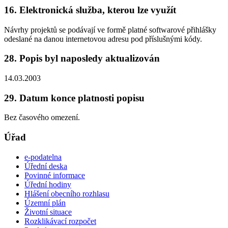
16. Elektronická služba, kterou lze využít
Návrhy projektů se podávají ve formě platné softwarové přihlášky
odeslané na danou internetovou adresu pod příslušnými kódy.
28. Popis byl naposledy aktualizován
14.03.2003
29. Datum konce platnosti popisu
Bez časového omezení.
Úřad
e-podatelna
Úřední deska
Povinné informace
Úřední hodiny
Hlášení obecního rozhlasu
Územní plán
Životní situace
Rozklikávací rozpočet