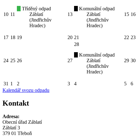
Tříděný odpad
Komunální odpad
10
11
Záblatí
13
Záblatí
15
16
(Jindřichův
(Jindřichův
Hradec)
Hradec)
17
18
19
20
21
22
23
28
Komunální odpad
24
25
26
27
Záblatí
29
30
(Jindřichův
Hradec)
31
1
2
3
4
5
6
Kalendář svozu odpadu
Kontakt
Adresa:
Obecní úřad Záblatí
Záblatí 3
379 01 Třeboň