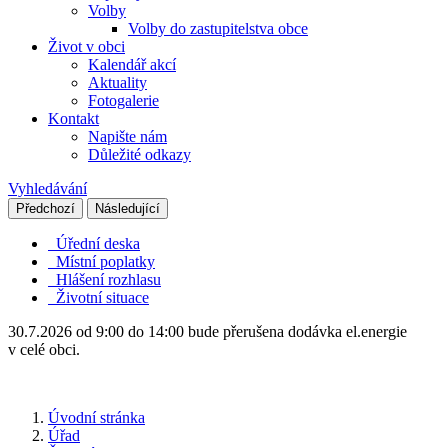
Volby
Volby do zastupitelstva obce
Život v obci
Kalendář akcí
Aktuality
Fotogalerie
Kontakt
Napište nám
Důležité odkazy
Vyhledávání
Předchozí
Následující
Úřední deska
Místní poplatky
Hlášení rozhlasu
Životní situace
30.7.2026 od 9:00 do 14:00 bude přerušena dodávka el.energie
v celé obci.
Úvodní stránka
Úřad