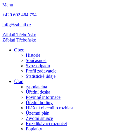
Menu
+420 602 464 794
info@zablati.cz
Záblatí
Třeboňsko
Záblatí
Třeboňsko
Obec
Historie
Současnost
Svoz odpadu
Profil zadavatele
Statistické údaje
Úřad
e-podatelna
Úřední deska
Povinné informace
Úřední hodiny
Hlášení obecního rozhlasu
Územní plán
Životní situace
Rozklikávací rozpočet
Poplatky