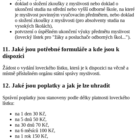
doklad o složení zkoušky z myslivosti nebo doklad o
ukončení studia na střední nebo vyšší odborné škole, na které
je myslivost povinným vyučovacím předmětem, nebo doklad
o složení zkoušky z myslivosti (pro absolventy studia na
vysokých školách),
potvrzení o úspěšném ukončení výuky předmětu myslivost
(lovecký lístek pro "žáky a posluchače odborných škol...").
11. Jaké jsou potřebné formuláře a kde jsou k
dispozici
Žádost o vydání loveckého lístku, která je k dispozici na věcně a
místně příslušném orgánu státní správy myslivosti.
12. Jaké jsou poplatky a jak je lze uhradit
Správní poplatky jsou stanoveny podle délky platnosti loveckého
lístku:
na 1 den 30 Kč,
na 5 dnů 50 Kč,
na 30 dnů 70 Kč,
na 6 měsíců 100 Kč,
na 1 rok 150 Kč,