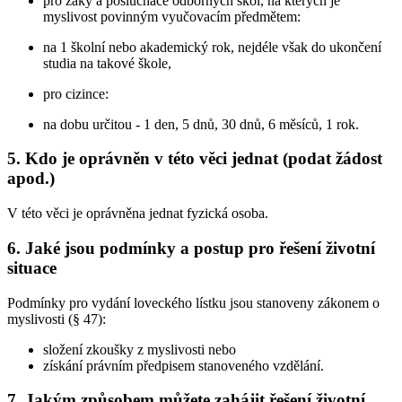
pro žáky a posluchače odborných škol, na kterých je
myslivost povinným vyučovacím předmětem:
na 1 školní nebo akademický rok, nejdéle však do ukončení
studia na takové škole,
pro cizince:
na dobu určitou - 1 den, 5 dnů, 30 dnů, 6 měsíců, 1 rok.
5. Kdo je oprávněn v této věci jednat (podat žádost
apod.)
V této věci je oprávněna jednat fyzická osoba.
6. Jaké jsou podmínky a postup pro řešení životní
situace
Podmínky pro vydání loveckého lístku jsou stanoveny zákonem o
myslivosti (§ 47):
složení zkoušky z myslivosti nebo
získání právním předpisem stanoveného vzdělání.
7. Jakým způsobem můžete zahájit řešení životní