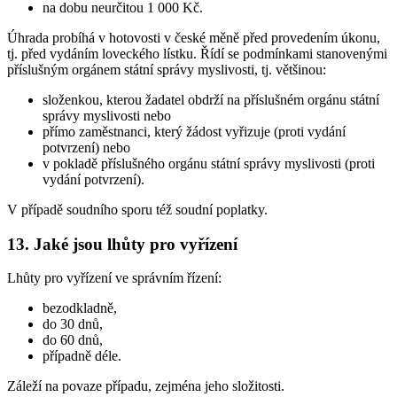
na dobu neurčitou 1 000 Kč.
Úhrada probíhá v hotovosti v české měně před provedením úkonu,
tj. před vydáním loveckého lístku. Řídí se podmínkami stanovenými
příslušným orgánem státní správy myslivosti, tj. většinou:
složenkou, kterou žadatel obdrží na příslušném orgánu státní
správy myslivosti nebo
přímo zaměstnanci, který žádost vyřizuje (proti vydání
potvrzení) nebo
v pokladě příslušného orgánu státní správy myslivosti (proti
vydání potvrzení).
V případě soudního sporu též soudní poplatky.
13. Jaké jsou lhůty pro vyřízení
Lhůty pro vyřízení ve správním řízení:
bezodkladně,
do 30 dnů,
do 60 dnů,
případně déle.
Záleží na povaze případu, zejména jeho složitosti.