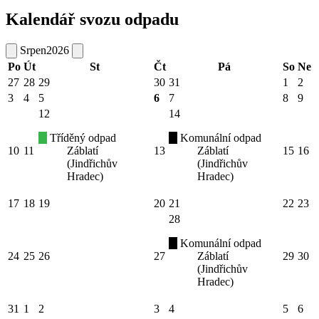
Kalendář svozu odpadu
Srpen
2026
Po
Út
St
Čt
Pá
So
Ne
27
28
29
30
31
1
2
3
4
5
6
7
8
9
12
14
Tříděný odpad
Komunální odpad
10
11
Záblatí
13
Záblatí
15
16
(Jindřichův
(Jindřichův
Hradec)
Hradec)
17
18
19
20
21
22
23
28
Komunální odpad
24
25
26
27
Záblatí
29
30
(Jindřichův
Hradec)
31
1
2
3
4
5
6