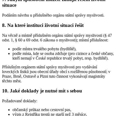
situace
Podáním návrhu u příslušného orgánu státní správy myslivosti.
8. Na které instituci životní situaci řešit
Na věcně a místně příslušném orgánu státní správy myslivosti (§ 47
odst. 1, § 60 a 69 odst. 6 zákona o myslivosti); místní příslušnost:
podle místra trvalého pobytu (bydliště),
podle místa, kde se osoba zdržuje (pro cizince a české občany,
kteří nemají v České republice trvalý pobyt, resp. bydliště).
Příslušným orgánem státní správy myslivosti pro vydávání
loveckých lístků jsou obecní úřady obcí s rozšířenou působností; v
Praze, Brně, Ostravě a Plzni tuto činnost vykonávají magistráty
těchto měst.
10. Jaké doklady je nutné mít s sebou
Požadované doklady:
občanský průkaz nebo cestovní pas,
výpis z Rejstříku trestů ne starší než 3 měsíce,