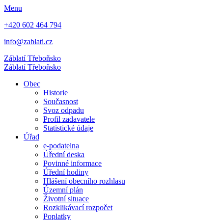
Menu
+420 602 464 794
info@zablati.cz
Záblatí
Třeboňsko
Záblatí
Třeboňsko
Obec
Historie
Současnost
Svoz odpadu
Profil zadavatele
Statistické údaje
Úřad
e-podatelna
Úřední deska
Povinné informace
Úřední hodiny
Hlášení obecního rozhlasu
Územní plán
Životní situace
Rozklikávací rozpočet
Poplatky