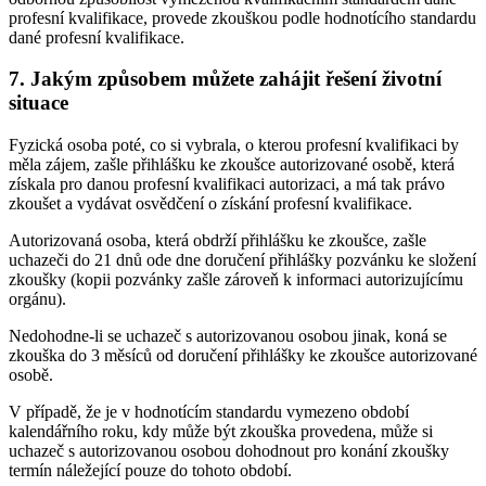
profesní kvalifikace, provede zkouškou podle hodnotícího standardu
dané profesní kvalifikace.
7. Jakým způsobem můžete zahájit řešení životní
situace
Fyzická osoba poté, co si vybrala, o kterou profesní kvalifikaci by
měla zájem, zašle přihlášku ke zkoušce autorizované osobě, která
získala pro danou profesní kvalifikaci autorizaci, a má tak právo
zkoušet a vydávat osvědčení o získání profesní kvalifikace.
Autorizovaná osoba, která obdrží přihlášku ke zkoušce, zašle
uchazeči do 21 dnů ode dne doručení přihlášky pozvánku ke složení
zkoušky (kopii pozvánky zašle zároveň k informaci autorizujícímu
orgánu).
Nedohodne-li se uchazeč s autorizovanou osobou jinak, koná se
zkouška do 3 měsíců od doručení přihlášky ke zkoušce autorizované
osobě.
V případě, že je v hodnotícím standardu vymezeno období
kalendářního roku, kdy může být zkouška provedena, může si
uchazeč s autorizovanou osobou dohodnout pro konání zkoušky
termín náležející pouze do tohoto období.