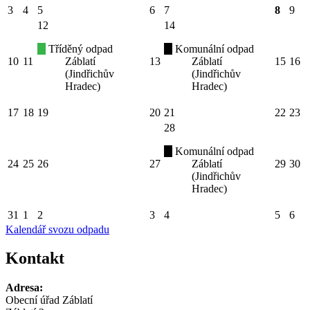
3
4
5
6
7
8
9
12
14
Tříděný odpad
Komunální odpad
10
11
Záblatí
13
Záblatí
15
16
(Jindřichův
(Jindřichův
Hradec)
Hradec)
17
18
19
20
21
22
23
28
Komunální odpad
24
25
26
27
Záblatí
29
30
(Jindřichův
Hradec)
31
1
2
3
4
5
6
Kalendář svozu odpadu
Kontakt
Adresa:
Obecní úřad Záblatí