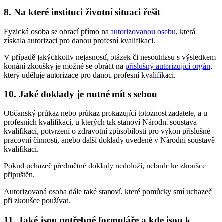
8. Na které instituci životní situaci řešit
Fyzická osoba se obrací přímo na
autorizovanou osobu
, která
získala autorizaci pro danou profesní kvalifikaci.
V případě jakýchkoliv nejasností, otázek či nesouhlasu s výsledkem
konání zkoušky je možné se obrátit na
příslušný autorizující orgán
,
který uděluje autorizace pro danou profesní kvalifikaci.
10. Jaké doklady je nutné mít s sebou
Občanský průkaz nebo průkaz prokazující totožnost žadatele, a u
profesních kvalifikací, u kterých tak stanoví Národní soustava
kvalifikací, potvrzení o zdravotní způsobilosti pro výkon příslušné
pracovní činnosti, anebo další doklady uvedené v Národní soustavě
kvalifikací.
Pokud uchazeč předmětné doklady nedoloží, nebude ke zkoušce
připuštěn.
Autorizovaná osoba dále také stanoví, které pomůcky smí uchazeč
při zkoušce používat.
11. Jaké jsou potřebné formuláře a kde jsou k