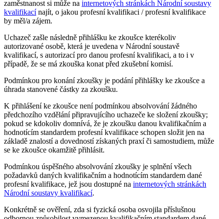
zaměstnanost si může na
internetových stránkách Národní soustavy
kvalifikací
najít, o jakou profesní kvalifikaci / profesní kvalifikace
by měl/a zájem.
Uchazeč zašle následně přihlášku ke zkoušce kterékoliv
autorizované osobě, která je uvedena v Národní soustavě
kvalifikací, s autorizací pro danou profesní kvalifikaci, a to i v
případě, že se má zkouška konat před zkušební komisí.
Podmínkou pro konání zkoušky je podání přihlášky ke zkoušce a
úhrada stanovené částky za zkoušku.
K přihlášení ke zkoušce není podmínkou absolvování žádného
předchozího vzdělání připravujícího uchazeče ke složení zkoušky;
pokud se kdokoliv domnívá, že je zkoušku danou kvalifikačním a
hodnotícím standardem profesní kvalifikace schopen složit jen na
základě znalostí a dovedností získaných praxí či samostudiem, může
se ke zkoušce okamžitě přihlásit.
Podmínkou úspěšného absolvování zkoušky je splnění všech
požadavků daných kvalifikačním a hodnotícím standardem dané
profesní kvalifikace, jež jsou dostupné na
internetových stránkách
Národní soustavy kvalifikací
.
Konkrétně se ověření, zda si fyzická osoba osvojila příslušnou
odbornou způsobilost vymezenou kvalifikačním standardem dané