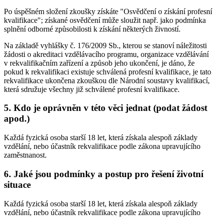
Po úspěšném složení zkoušky získáte "Osvědčení o získání profesní
kvalifikace"; získané osvědčení může sloužit např. jako podmínka
splnění odborné způsobilosti k získání některých živností.
Na základě vyhlášky č. 176/2009 Sb., kterou se stanoví náležitosti
žádosti o akreditaci vzdělávacího programu, organizace vzdělávání
v rekvalifikačním zařízení a způsob jeho ukončení, je dáno, že
pokud k rekvalifikaci existuje schválená profesní kvalifikace, je tato
rekvalifikace ukončena zkouškou dle Národní soustavy kvalifikací,
která sdružuje všechny již schválené profesní kvalifikace.
5. Kdo je oprávněn v této věci jednat (podat žádost
apod.)
Každá fyzická osoba starší 18 let, která získala alespoň základy
vzdělání, nebo účastník rekvalifikace podle zákona upravujícího
zaměstnanost.
6. Jaké jsou podmínky a postup pro řešení životní
situace
Každá fyzická osoba starší 18 let, která získala alespoň základy
vzdělání, nebo účastník rekvalifikace podle zákona upravujícího