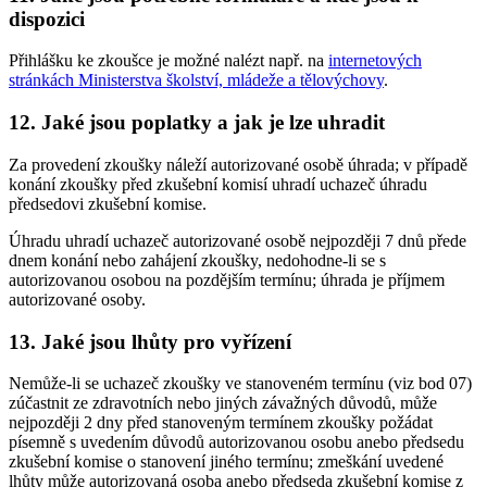
dispozici
Přihlášku ke zkoušce je možné nalézt např. na
internetových
stránkách Ministerstva školství, mládeže a tělovýchovy
.
12. Jaké jsou poplatky a jak je lze uhradit
Za provedení zkoušky náleží autorizované osobě úhrada; v případě
konání zkoušky před zkušební komisí uhradí uchazeč úhradu
předsedovi zkušební komise.
Úhradu uhradí uchazeč autorizované osobě nejpozději 7 dnů přede
dnem konání nebo zahájení zkoušky, nedohodne-li se s
autorizovanou osobou na pozdějším termínu; úhrada je příjmem
autorizované osoby.
13. Jaké jsou lhůty pro vyřízení
Nemůže-li se uchazeč zkoušky ve stanoveném termínu (viz bod 07)
zúčastnit ze zdravotních nebo jiných závažných důvodů, může
nejpozději 2 dny před stanoveným termínem zkoušky požádat
písemně s uvedením důvodů autorizovanou osobu anebo předsedu
zkušební komise o stanovení jiného termínu; zmeškání uvedené
lhůty může autorizovaná osoba anebo předseda zkušební komise z