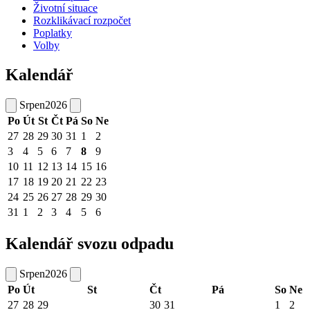
Životní situace
Rozklikávací rozpočet
Poplatky
Volby
Kalendář
Srpen
2026
Po
Út
St
Čt
Pá
So
Ne
27
28
29
30
31
1
2
3
4
5
6
7
8
9
10
11
12
13
14
15
16
17
18
19
20
21
22
23
24
25
26
27
28
29
30
31
1
2
3
4
5
6
Kalendář svozu odpadu
Srpen
2026
Po
Út
St
Čt
Pá
So
Ne
27
28
29
30
31
1
2