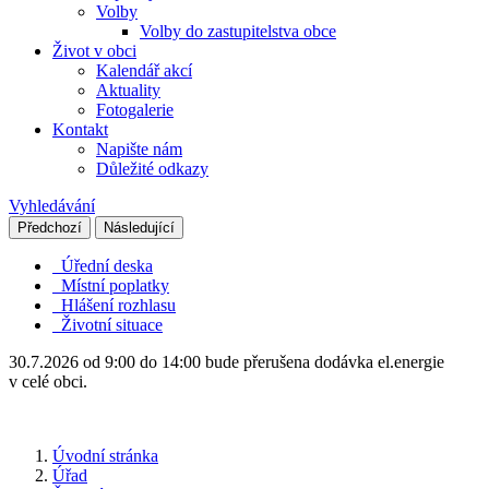
Volby
Volby do zastupitelstva obce
Život v obci
Kalendář akcí
Aktuality
Fotogalerie
Kontakt
Napište nám
Důležité odkazy
Vyhledávání
Předchozí
Následující
Úřední deska
Místní poplatky
Hlášení rozhlasu
Životní situace
30.7.2026 od 9:00 do 14:00 bude přerušena dodávka el.energie
v celé obci.
Úvodní stránka
Úřad