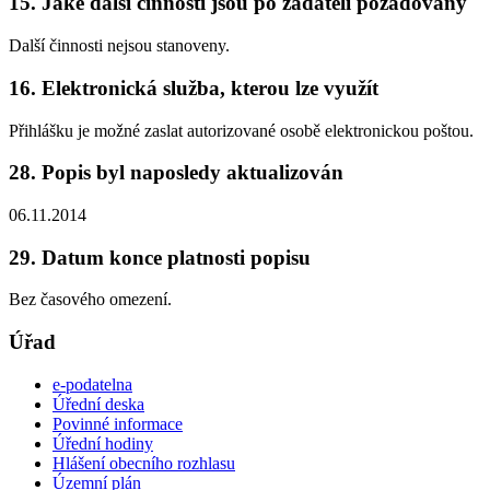
15. Jaké další činnosti jsou po žadateli požadovány
Další činnosti nejsou stanoveny.
16. Elektronická služba, kterou lze využít
Přihlášku je možné zaslat autorizované osobě elektronickou poštou.
28. Popis byl naposledy aktualizován
06.11.2014
29. Datum konce platnosti popisu
Bez časového omezení.
Úřad
e-podatelna
Úřední deska
Povinné informace
Úřední hodiny
Hlášení obecního rozhlasu
Územní plán