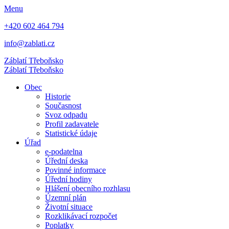
Menu
+420 602 464 794
info@zablati.cz
Záblatí
Třeboňsko
Záblatí
Třeboňsko
Obec
Historie
Současnost
Svoz odpadu
Profil zadavatele
Statistické údaje
Úřad
e-podatelna
Úřední deska
Povinné informace
Úřední hodiny
Hlášení obecního rozhlasu
Územní plán
Životní situace
Rozklikávací rozpočet
Poplatky