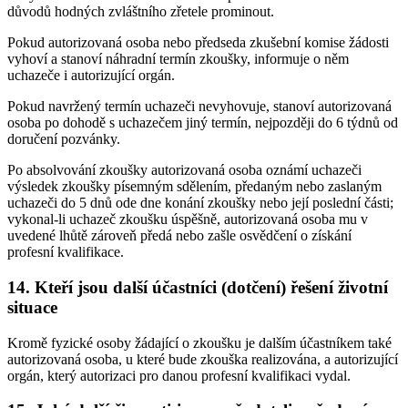
důvodů hodných zvláštního zřetele prominout.
Pokud autorizovaná osoba nebo předseda zkušební komise žádosti
vyhoví a stanoví náhradní termín zkoušky, informuje o něm
uchazeče i autorizující orgán.
Pokud navržený termín uchazeči nevyhovuje, stanoví autorizovaná
osoba po dohodě s uchazečem jiný termín, nejpozději do 6 týdnů od
doručení pozvánky.
Po absolvování zkoušky autorizovaná osoba oznámí uchazeči
výsledek zkoušky písemným sdělením, předaným nebo zaslaným
uchazeči do 5 dnů ode dne konání zkoušky nebo její poslední části;
vykonal-li uchazeč zkoušku úspěšně, autorizovaná osoba mu v
uvedené lhůtě zároveň předá nebo zašle osvědčení o získání
profesní kvalifikace.
14. Kteří jsou další účastníci (dotčení) řešení životní
situace
Kromě fyzické osoby žádající o zkoušku je dalším účastníkem také
autorizovaná osoba, u které bude zkouška realizována, a autorizující
orgán, který autorizaci pro danou profesní kvalifikaci vydal.