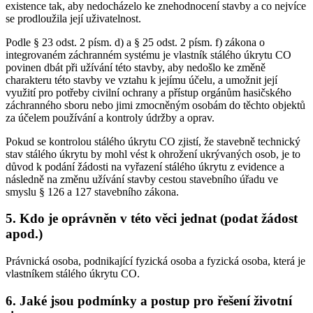
existence tak, aby nedocházelo ke znehodnocení stavby a co nejvíce
se prodloužila její uživatelnost.
Podle § 23 odst. 2 písm. d) a § 25 odst. 2 písm. f) zákona o
integrovaném záchranném systému je vlastník stálého úkrytu CO
povinen dbát při užívání této stavby, aby nedošlo ke změně
charakteru této stavby ve vztahu k jejímu účelu, a umožnit její
využití pro potřeby civilní ochrany a přístup orgánům hasičského
záchranného sboru nebo jimi zmocněným osobám do těchto objektů
za účelem používání a kontroly údržby a oprav.
Pokud se kontrolou stálého úkrytu CO zjistí, že stavebně technický
stav stálého úkrytu by mohl vést k ohrožení ukrývaných osob, je to
důvod k podání žádosti na vyřazení stálého úkrytu z evidence a
následně na změnu užívání stavby cestou stavebního úřadu ve
smyslu § 126 a 127 stavebního zákona.
5. Kdo je oprávněn v této věci jednat (podat žádost
apod.)
Právnická osoba, podnikající fyzická osoba a fyzická osoba, která je
vlastníkem stálého úkrytu CO.
6. Jaké jsou podmínky a postup pro řešení životní