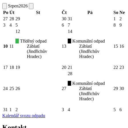
Srpen
2026
Po
Út
St
Čt
Pá
So
Ne
27
28
29
30
31
1
2
3
4
5
6
7
8
9
12
14
Tříděný odpad
Komunální odpad
10
11
Záblatí
13
Záblatí
15
16
(Jindřichův
(Jindřichův
Hradec)
Hradec)
17
18
19
20
21
22
23
28
Komunální odpad
24
25
26
27
Záblatí
29
30
(Jindřichův
Hradec)
31
1
2
3
4
5
6
Kalendář svozu odpadu
Kontakt