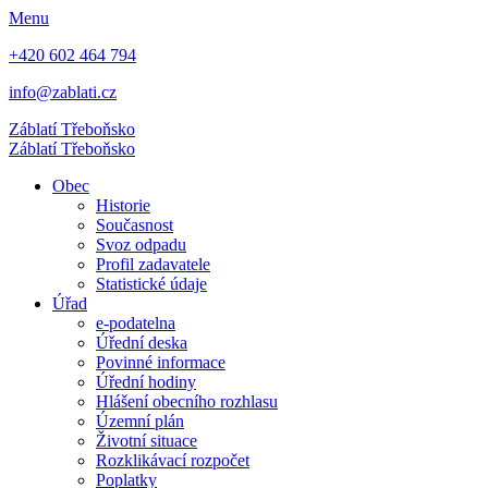
Menu
+420 602 464 794
info@zablati.cz
Záblatí
Třeboňsko
Záblatí
Třeboňsko
Obec
Historie
Současnost
Svoz odpadu
Profil zadavatele
Statistické údaje
Úřad
e-podatelna
Úřední deska
Povinné informace
Úřední hodiny
Hlášení obecního rozhlasu
Územní plán
Životní situace
Rozklikávací rozpočet
Poplatky