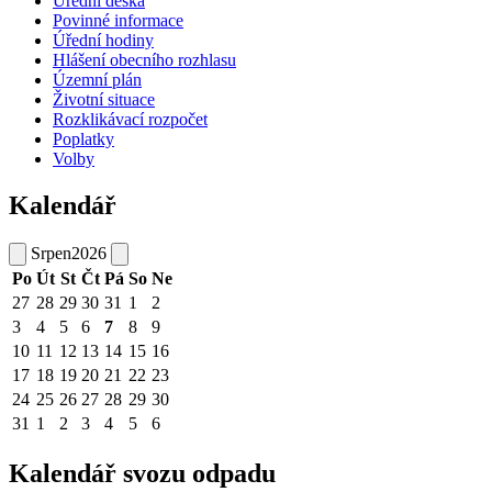
Úřední deska
Povinné informace
Úřední hodiny
Hlášení obecního rozhlasu
Územní plán
Životní situace
Rozklikávací rozpočet
Poplatky
Volby
Kalendář
Srpen
2026
Po
Út
St
Čt
Pá
So
Ne
27
28
29
30
31
1
2
3
4
5
6
7
8
9
10
11
12
13
14
15
16
17
18
19
20
21
22
23
24
25
26
27
28
29
30
31
1
2
3
4
5
6
Kalendář svozu odpadu