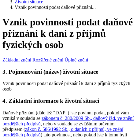
Životní situace
Vznik povinnosti podat daňové přiznání...
Vznik povinnosti podat daňové
přiznání k dani z příjmů
fyzických osob
Základní znění
Rozšířené znění
Úplné znění
3. Pojmenování (název) životní situace
Vznik povinnosti podat daňové přiznání k dani z příjmů fyzických
osob
4. Základní informace k životní situaci
Daňové přiznání (dále též "DAP") jste povinni podat, pokud vám
vzniká v souladu se
zákonem č. 280/2009 Sb., daňový řád, ve znění
pozdějších předpisů
, nebo v souladu se zvláštním právním
předpisem (
zákon č. 586/1992 Sb., o daních z příjmů, ve znění
pozdějších předpisů
) tato povinnost, nebo pokud jste k tomu byli