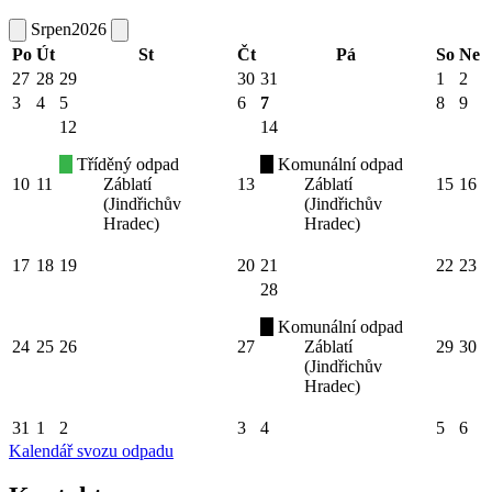
Srpen
2026
Po
Út
St
Čt
Pá
So
Ne
27
28
29
30
31
1
2
3
4
5
6
7
8
9
12
14
Tříděný odpad
Komunální odpad
10
11
Záblatí
13
Záblatí
15
16
(Jindřichův
(Jindřichův
Hradec)
Hradec)
17
18
19
20
21
22
23
28
Komunální odpad
24
25
26
27
Záblatí
29
30
(Jindřichův
Hradec)
31
1
2
3
4
5
6
Kalendář svozu odpadu