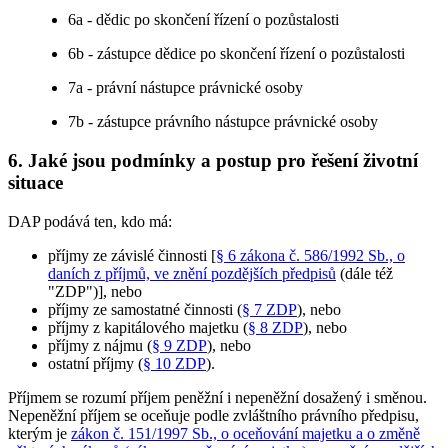
6a - dědic po skončení řízení o pozůstalosti
6b - zástupce dědice po skončení řízení o pozůstalosti
7a - právní nástupce právnické osoby
7b - zástupce právního nástupce právnické osoby
6. Jaké jsou podmínky a postup pro řešení životní
situace
DAP podává ten, kdo má:
příjmy ze závislé činnosti [
§ 6 zákona č. 586/1992 Sb., o
daních z příjmů, ve znění pozdějších předpisů
(dále též
"ZDP")], nebo
příjmy ze samostatné činnosti (
§ 7 ZDP
), nebo
příjmy z kapitálového majetku (
§ 8 ZDP
), nebo
příjmy z nájmu (
§ 9 ZDP
), nebo
ostatní příjmy (
§ 10 ZDP
).
Příjmem se rozumí příjem peněžní i nepeněžní dosažený i směnou.
Nepeněžní příjem se oceňuje podle zvláštního právního předpisu,
kterým je
zákon č. 151/1997 Sb., o oceňování majetku a o změně