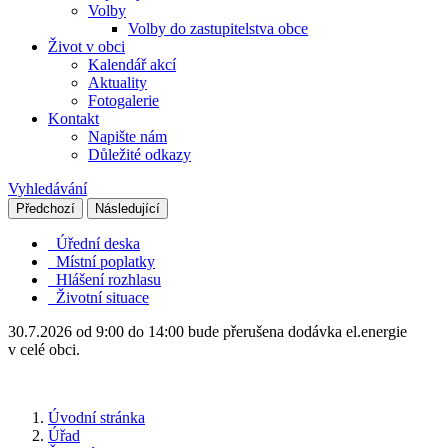
Volby
Volby do zastupitelstva obce
Život v obci
Kalendář akcí
Aktuality
Fotogalerie
Kontakt
Napište nám
Důležité odkazy
Vyhledávání
Předchozí
Následující
Úřední deska
Místní poplatky
Hlášení rozhlasu
Životní situace
30.7.2026 od 9:00 do 14:00 bude přerušena dodávka el.energie
v celé obci.
Úvodní stránka
Úřad