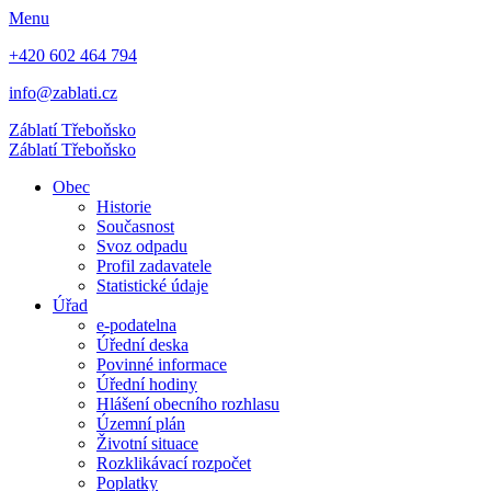
Menu
+420 602 464 794
info@zablati.cz
Záblatí
Třeboňsko
Záblatí
Třeboňsko
Obec
Historie
Současnost
Svoz odpadu
Profil zadavatele
Statistické údaje
Úřad
e-podatelna
Úřední deska
Povinné informace
Úřední hodiny
Hlášení obecního rozhlasu
Územní plán
Životní situace
Rozklikávací rozpočet
Poplatky