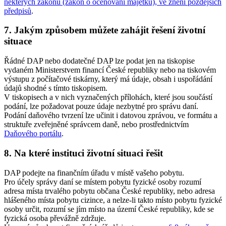
některých zákonů (zákon o oceňování majetku), ve znění pozdějších
předpisů
.
7. Jakým způsobem můžete zahájit řešení životní
situace
Řádné DAP nebo dodatečné DAP lze podat jen na tiskopise
vydaném Ministerstvem financí České republiky nebo na tiskovém
výstupu z počítačové tiskárny, který má údaje, obsah i uspořádání
údajů shodné s tímto tiskopisem.
V tiskopisech a v nich vyznačených přílohách, které jsou součástí
podání, lze požadovat pouze údaje nezbytné pro správu daní.
Podání daňového tvrzení lze učinit i datovou zprávou, ve formátu a
struktuře zveřejněné správcem daně, nebo prostřednictvím
Daňového portálu
.
8. Na které instituci životní situaci řešit
DAP podejte na finančním úřadu v místě vašeho pobytu.
Pro účely správy daní se místem pobytu fyzické osoby rozumí
adresa místa trvalého pobytu občana České republiky, nebo adresa
hlášeného místa pobytu cizince, a nelze-li takto místo pobytu fyzické
osoby určit, rozumí se jím místo na území České republiky, kde se
fyzická osoba převážně zdržuje.