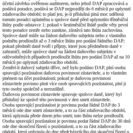
účetní závěrku ověřenou auditorem, nebo jehož DAP zpracovává a
podává poradce, podává se DAP nejpozději do 6 měsíců po uplynutí
zdaňovacího období; to platí jen, je-li příslušná plná moc udělená
tomuto poradci uplatněna u správce daně před uplynutím tříměsíční
lhůty podle odstavce 1; pokud v šestiměsíční lhůtě podle věty první
tento poradce zemře nebo zanikne, zůstává tato lhůta zachována.
Správce daně může na žádost daňového subjektu nebo z vlastního
podnětu prodloužit až o 3 měsíce lhůtu pro podání řádného DAP;
pokud předmět daně tvoří i příjmy, které jsou předmětem daně v
zahraničí, může správce daně na žádost daňového subjektu v
odůvodněných případech prodloužit lhůtu pro podání DAP až na 10
měsíců po uplynutí zdaňovacího období.
Zemřel-li daňový subjekt dříve, než bylo podáno DAP, plní osoba
spravující pozůstalost daňovou povinnost zůstavitele, a to vlastním
jménem na účet pozůstalosti; pokud je daňovou povinnost
zůstavitele povinno plnit více osob spravujících pozůstalost, plní ji
tyto osoby společně a nerozdílně.
Daňovou povinnost zůstavitele spravuje správce daně, který byl
příslušný ke správě této povinnosti v den smrti zůstavitele.
Osoba spravující pozůstalost je povinna podat řádné DAP do 3
měsíců ode dne smrti zůstavitele, a to za část zdaňovacího období,
která uplynula přede dnem jeho smrti; tuto lhůtu nelze prodloužit.
Osoba spravující pozůstalost je povinna podat řádné DAP do 30 dnů
ode dne skončení řízení o pozůstalosti, a to za část zdaňovacího
období, která uplynula do dne předcházejícího dni skončení řízení o