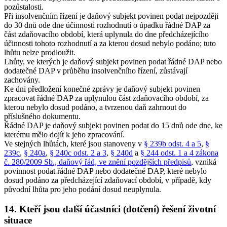
pozůstalosti.
Při insolvenčním řízení je daňový subjekt povinen podat nejpozději
do 30 dnů ode dne účinnosti rozhodnutí o úpadku řádné DAP za
část zdaňovacího období, která uplynula do dne předcházejícího
účinnosti tohoto rozhodnutí a za kterou dosud nebylo podáno; tuto
lhůtu nelze prodloužit.
Lhůty, ve kterých je daňový subjekt povinen podat řádné DAP nebo
dodatečné DAP v průběhu insolvenčního řízení, zůstávají
zachovány.
Ke dni předložení konečné zprávy je daňový subjekt povinen
zpracovat řádné DAP za uplynulou část zdaňovacího období, za
kterou nebylo dosud podáno, a tvrzenou daň zahrnout do
příslušného dokumentu.
Řádné DAP je daňový subjekt povinen podat do 15 dnů ode dne, ke
kterému mělo dojít k jeho zpracování.
Ve stejných lhůtách, které jsou stanoveny v
§ 239b odst. 4 a 5
,
§
239c
,
§ 240a
,
§ 240c odst. 2 a 3
,
§ 240d
a
§ 244 odst. 1 a 4 zákona
č. 280/2009 Sb., daňový řád, ve znění pozdějších předpisů
, vzniká
povinnost podat řádné DAP nebo dodatečné DAP, které nebylo
dosud podáno za předcházející zdaňovací období, v případě, kdy
původní lhůta pro jeho podání dosud neuplynula.
14. Kteří jsou další účastníci (dotčení) řešení životní
situace