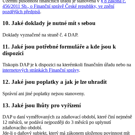
Územní působnost finančních úřadů je stanovena v
§ 8 zákona č.
456/2011 Sb., o Finanční správě České republiky, ve znění
pozdějších předpisů
.
10. Jaké doklady je nutné mít s sebou
Doklady vyznačené na straně č. 4 DAP.
11. Jaké jsou potřebné formuláře a kde jsou k
dispozici
Tiskopis DAP je k dispozici na kterémkoli finančním úřadu nebo na
internetových stránkách Finanční správy
.
12. Jaké jsou poplatky a jak je lze uhradit
Správní ani jiné poplatky nejsou stanoveny.
13. Jaké jsou lhůty pro vyřízení
DAP u daní vyměřovaných za zdaňovací období, které činí nejméně
12 měsíců, se podává nejpozději do 3 měsíců po uplynutí
zdaňovacího období.
Jde-li o daňový subjekt, který má zákonem uloženou povinnost mít