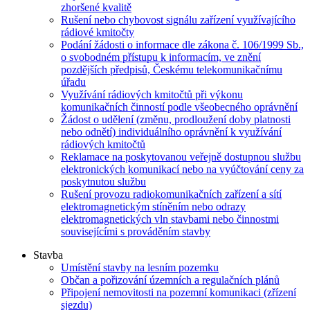
zhoršené kvalitě
Rušení nebo chybovost signálu zařízení využívajícího
rádiové kmitočty
Podání žádosti o informace dle zákona č. 106/1999 Sb.,
o svobodném přístupu k informacím, ve znění
pozdějších předpisů, Českému telekomunikačnímu
úřadu
Využívání rádiových kmitočtů při výkonu
komunikačních činností podle všeobecného oprávnění
Žádost o udělení (změnu, prodloužení doby platnosti
nebo odnětí) individuálního oprávnění k využívání
rádiových kmitočtů
Reklamace na poskytovanou veřejně dostupnou službu
elektronických komunikací nebo na vyúčtování ceny za
poskytnutou službu
Rušení provozu radiokomunikačních zařízení a sítí
elektromagnetickým stíněním nebo odrazy
elektromagnetických vln stavbami nebo činnostmi
souvisejícími s prováděním stavby
Stavba
Umístění stavby na lesním pozemku
Občan a pořizování územních a regulačních plánů
Připojení nemovitosti na pozemní komunikaci (zřízení
sjezdu)