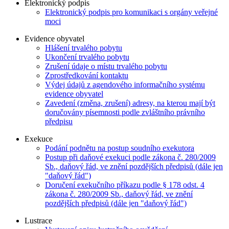
Elektronický podpis
Elektronický podpis pro komunikaci s orgány veřejné
moci
Evidence obyvatel
Hlášení trvalého pobytu
Ukončení trvalého pobytu
Zrušení údaje o místu trvalého pobytu
Zprostředkování kontaktu
Výdej údajů z agendového informačního systému
evidence obyvatel
Zavedení (změna, zrušení) adresy, na kterou mají být
doručovány písemnosti podle zvláštního právního
předpisu
Exekuce
Podání podnětu na postup soudního exekutora
Postup při daňové exekuci podle zákona č. 280/2009
Sb., daňový řád, ve znění pozdějších předpisů (dále jen
"daňový řád")
Doručení exekučního příkazu podle § 178 odst. 4
zákona č. 280/2009 Sb., daňový řád, ve znění
pozdějších předpisů (dále jen "daňový řád")
Lustrace