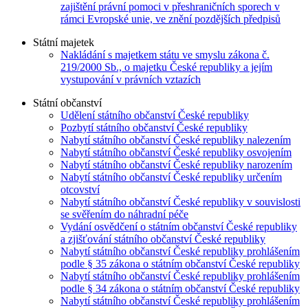
zajištění právní pomoci v přeshraničních sporech v
rámci Evropské unie, ve znění pozdějších předpisů
Státní majetek
Nakládání s majetkem státu ve smyslu zákona č.
219/2000 Sb., o majetku České republiky a jejím
vystupování v právních vztazích
Státní občanství
Udělení státního občanství České republiky
Pozbytí státního občanství České republiky
Nabytí státního občanství České republiky nalezením
Nabytí státního občanství České republiky osvojením
Nabytí státního občanství České republiky narozením
Nabytí státního občanství České republiky určením
otcovství
Nabytí státního občanství České republiky v souvislosti
se svěřením do náhradní péče
Vydání osvědčení o státním občanství České republiky
a zjišťování státního občanství České republiky
Nabytí státního občanství České republiky prohlášením
podle § 35 zákona o státním občanství České republiky
Nabytí státního občanství České republiky prohlášením
podle § 34 zákona o státním občanství České republiky
Nabytí státního občanství České republiky prohlášením