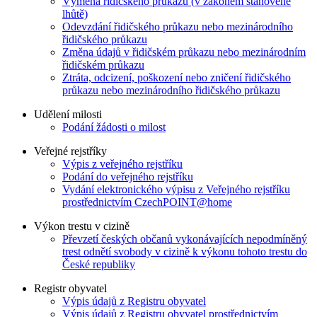
Výměna řidičského průkazu (v zákonem stanovené
lhůtě)
Odevzdání řidičského průkazu nebo mezinárodního
řidičského průkazu
Změna údajů v řidičském průkazu nebo mezinárodním
řidičském průkazu
Ztráta, odcizení, poškození nebo zničení řidičského
průkazu nebo mezinárodního řidičského průkazu
Udělení milosti
Podání žádosti o milost
Veřejné rejstříky
Výpis z veřejného rejstříku
Podání do veřejného rejstříku
Vydání elektronického výpisu z Veřejného rejstříku
prostřednictvím CzechPOINT@home
Výkon trestu v cizině
Převzetí českých občanů vykonávajících nepodmíněný
trest odnětí svobody v cizině k výkonu tohoto trestu do
České republiky
Registr obyvatel
Výpis údajů z Registru obyvatel
Výpis údajů z Registru obyvatel prostřednictvím