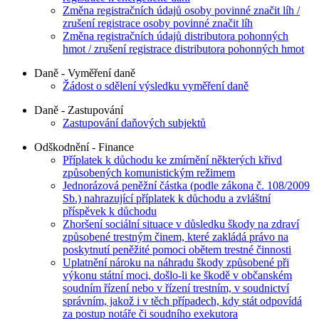
Změna registračních údajů osoby povinné značit líh /
zrušení registrace osoby povinné značit líh
Změna registračních údajů distributora pohonných
hmot / zrušení registrace distributora pohonných hmot
Daně - Vyměření daně
Žádost o sdělení výsledku vyměření daně
Daně - Zastupování
Zastupování daňových subjektů
Odškodnění - Finance
Příplatek k důchodu ke zmírnění některých křivd
způsobených komunistickým režimem
Jednorázová peněžní částka (podle zákona č. 108/2009
Sb.) nahrazující příplatek k důchodu a zvláštní
příspěvek k důchodu
Zhoršení sociální situace v důsledku škody na zdraví
způsobené trestným činem, které zakládá právo na
poskytnutí peněžité pomoci obětem trestné činnosti
Uplatnění nároku na náhradu škody způsobené při
výkonu státní moci, došlo-li ke škodě v občanském
soudním řízení nebo v řízení trestním, v soudnictví
správním, jakož i v těch případech, kdy stát odpovídá
za postup notáře či soudního exekutora