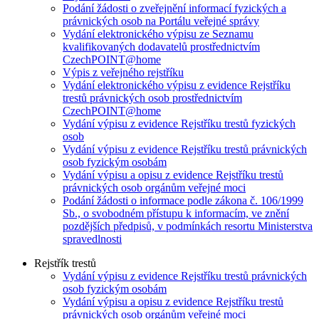
Podání žádosti o zveřejnění informací fyzických a
právnických osob na Portálu veřejné správy
Vydání elektronického výpisu ze Seznamu
kvalifikovaných dodavatelů prostřednictvím
CzechPOINT@home
Výpis z veřejného rejstříku
Vydání elektronického výpisu z evidence Rejstříku
trestů právnických osob prostřednictvím
CzechPOINT@home
Vydání výpisu z evidence Rejstříku trestů fyzických
osob
Vydání výpisu z evidence Rejstříku trestů právnických
osob fyzickým osobám
Vydání výpisu a opisu z evidence Rejstříku trestů
právnických osob orgánům veřejné moci
Podání žádosti o informace podle zákona č. 106/1999
Sb., o svobodném přístupu k informacím, ve znění
pozdějších předpisů, v podmínkách resortu Ministerstva
spravedlnosti
Rejstřík trestů
Vydání výpisu z evidence Rejstříku trestů právnických
osob fyzickým osobám
Vydání výpisu a opisu z evidence Rejstříku trestů
právnických osob orgánům veřejné moci