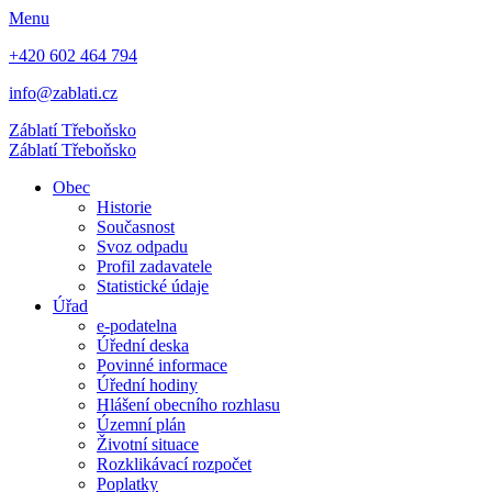
Menu
+420 602 464 794
info@zablati.cz
Záblatí
Třeboňsko
Záblatí
Třeboňsko
Obec
Historie
Současnost
Svoz odpadu
Profil zadavatele
Statistické údaje
Úřad
e-podatelna
Úřední deska
Povinné informace
Úřední hodiny
Hlášení obecního rozhlasu
Územní plán
Životní situace
Rozklikávací rozpočet
Poplatky