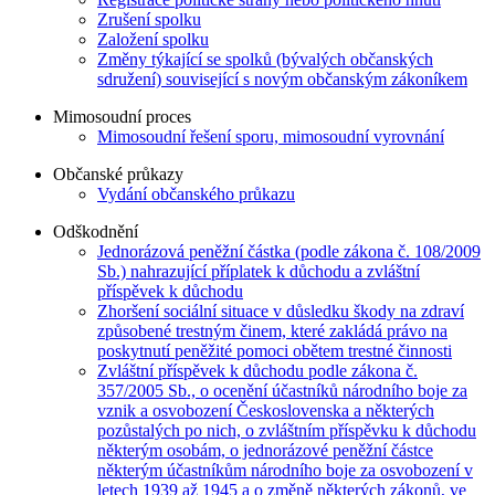
Zrušení spolku
Založení spolku
Změny týkající se spolků (bývalých občanských
sdružení) související s novým občanským zákoníkem
Mimosoudní proces
Mimosoudní řešení sporu, mimosoudní vyrovnání
Občanské průkazy
Vydání občanského průkazu
Odškodnění
Jednorázová peněžní částka (podle zákona č. 108/2009
Sb.) nahrazující příplatek k důchodu a zvláštní
příspěvek k důchodu
Zhoršení sociální situace v důsledku škody na zdraví
způsobené trestným činem, které zakládá právo na
poskytnutí peněžité pomoci obětem trestné činnosti
Zvláštní příspěvek k důchodu podle zákona č.
357/2005 Sb., o ocenění účastníků národního boje za
vznik a osvobození Československa a některých
pozůstalých po nich, o zvláštním příspěvku k důchodu
některým osobám, o jednorázové peněžní částce
některým účastníkům národního boje za osvobození v
letech 1939 až 1945 a o změně některých zákonů, ve