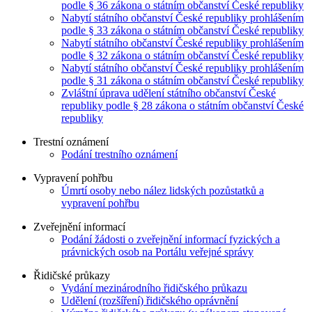
podle § 36 zákona o státním občanství České republiky
Nabytí státního občanství České republiky prohlášením
podle § 33 zákona o státním občanství České republiky
Nabytí státního občanství České republiky prohlášením
podle § 32 zákona o státním občanství České republiky
Nabytí státního občanství České republiky prohlášením
podle § 31 zákona o státním občanství České republiky
Zvláštní úprava udělení státního občanství České
republiky podle § 28 zákona o státním občanství České
republiky
Trestní oznámení
Podání trestního oznámení
Vypravení pohřbu
Úmrtí osoby nebo nález lidských pozůstatků a
vypravení pohřbu
Zveřejnění informací
Podání žádosti o zveřejnění informací fyzických a
právnických osob na Portálu veřejné správy
Řidičské průkazy
Vydání mezinárodního řidičského průkazu
Udělení (rozšíření) řidičského oprávnění