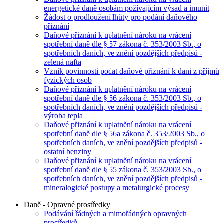
energetické daně osobám požívajícím výsad a imunit
Žádost o prodloužení lhůty pro podání daňového
přiznání
Daňové přiznání k uplatnění nároku na vrácení
spotřební daně dle § 57 zákona č. 353/2003 Sb., o
spotřebních daních, ve znění pozdějších předpisů -
zelená nafta
Vznik povinnosti podat daňové přiznání k dani z příjmů
fyzických osob
Daňové přiznání k uplatnění nároku na vrácení
spotřební daně dle § 56 zákona č. 353/2003 Sb., o
spotřebních daních, ve znění pozdějších předpisů -
výroba tepla
Daňové přiznání k uplatnění nároku na vrácení
spotřební daně dle § 56a zákona č. 353/2003 Sb., o
spotřebních daních, ve znění pozdějších předpisů -
ostatní benziny
Daňové přiznání k uplatnění nároku na vrácení
spotřební daně dle § 55 zákona č. 353/2003 Sb., o
spotřebních daních, ve znění pozdějších předpisů -
mineralogické postupy a metalurgické procesy
Daně - Opravné prostředky
Podávání řádných a mimořádných opravných
prostředků