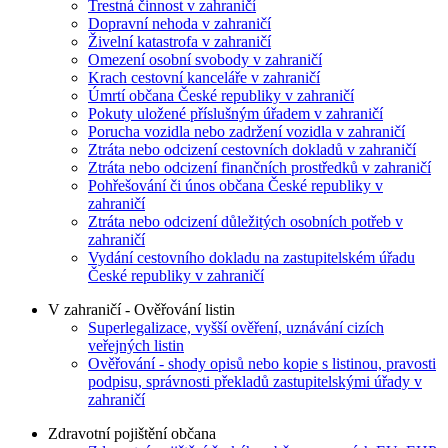
Trestná činnost v zahraničí
Dopravní nehoda v zahraničí
Živelní katastrofa v zahraničí
Omezení osobní svobody v zahraničí
Krach cestovní kanceláře v zahraničí
Úmrtí občana České republiky v zahraničí
Pokuty uložené příslušným úřadem v zahraničí
Porucha vozidla nebo zadržení vozidla v zahraničí
Ztráta nebo odcizení cestovních dokladů v zahraničí
Ztráta nebo odcizení finančních prostředků v zahraničí
Pohřešování či únos občana České republiky v
zahraničí
Ztráta nebo odcizení důležitých osobních potřeb v
zahraničí
Vydání cestovního dokladu na zastupitelském úřadu
České republiky v zahraničí
V zahraničí - Ověřování listin
Superlegalizace, vyšší ověření, uznávání cizích
veřejných listin
Ověřování - shody opisů nebo kopie s listinou, pravosti
podpisu, správnosti překladů zastupitelskými úřady v
zahraničí
Zdravotní pojištění občana