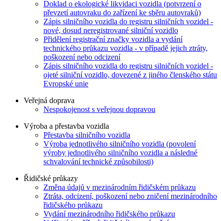
Doklad o ekologické likvidaci vozidla (potvrzení o
převzetí autovraku do zařízení ke sběru autovraků)
Zápis silničního vozidla do registru silničních vozidel -
nové, dosud neregistrované silniční vozidlo
Přidělení registrační značky vozidla a vydání
technického průkazu vozidla - v případě jejich ztráty,
poškození nebo odcizení
Zápis silničního vozidla do registru silničních vozidel -
ojeté silniční vozidlo, dovezené z jiného členského státu
Evropské unie
Veřejná doprava
Nespokojenost s veřejnou dopravou
Výroba a přestavba vozidla
Přestavba silničního vozidla
Výroba jednotlivého silničního vozidla (povolení
výroby jednotlivého silničního vozidla a následné
schvalování technické způsobilosti)
Řidičské průkazy
Změna údajů v mezinárodním řidičském průkazu
Ztráta, odcizení, poškození nebo zničení mezinárodního
řidičského průkazu
Vydání mezinárodního řidičského průkazu