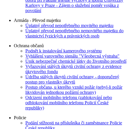
oboru při Fakultě tělesné výchovy a sportu Univerzity
Karlovy v Praze - Zájem o služební poměr vojáka z
povolání
Armáda - Převod majetku
Úplatný převod nepotřebného movitého majetku
Úplatný převod nepotřebného nemovitého majetku do
vlastnictví fyzických a právnických osob
Ochrana občanů
Podnět k instalování kamerového systému
Vyhlášení varovného signálu "Všeobecná výstraha"
Únik nebezpečné chemické látky do životního prostředí
Vyřazování stálých úkrytů civilní ochrany z evidence
úkrytového fondu
Údržba stálých úkrytů civilní ochrany - doporučený
postup pro vlastníky úkrytů
Postup občana, u kterého vznikl požár (nebyl-li požár
likvidován jednotkou požární ochrany)
Odcizení mobilního telefonu (zablokování nebo
odblokování mobilního telefonu Policií České
republiky)
Policie
Podání stížnosti na příslušníka či zaměstnance Policie
České republiky