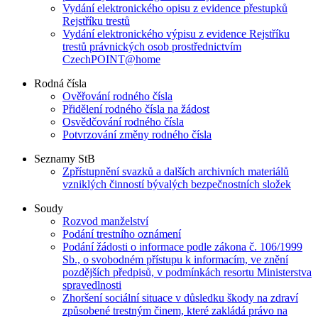
Vydání elektronického opisu z evidence přestupků
Rejstříku trestů
Vydání elektronického výpisu z evidence Rejstříku
trestů právnických osob prostřednictvím
CzechPOINT@home
Rodná čísla
Ověřování rodného čísla
Přidělení rodného čísla na žádost
Osvědčování rodného čísla
Potvrzování změny rodného čísla
Seznamy StB
Zpřístupnění svazků a dalších archivních materiálů
vzniklých činností bývalých bezpečnostních složek
Soudy
Rozvod manželství
Podání trestního oznámení
Podání žádosti o informace podle zákona č. 106/1999
Sb., o svobodném přístupu k informacím, ve znění
pozdějších předpisů, v podmínkách resortu Ministerstva
spravedlnosti
Zhoršení sociální situace v důsledku škody na zdraví
způsobené trestným činem, které zakládá právo na