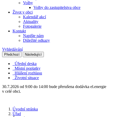
Volby
Volby do zastupitelstva obce
Život v obci
Kalendář akcí
Aktuality
Fotogalerie
Kontakt
Napište nám
Důležité odkazy
Vyhledávání
Předchozí
Následující
Úřední deska
Místní poplatky
Hlášení rozhlasu
Životní situace
30.7.2026 od 9:00 do 14:00 bude přerušena dodávka el.energie
v celé obci.
Úvodní stránka
Úřad