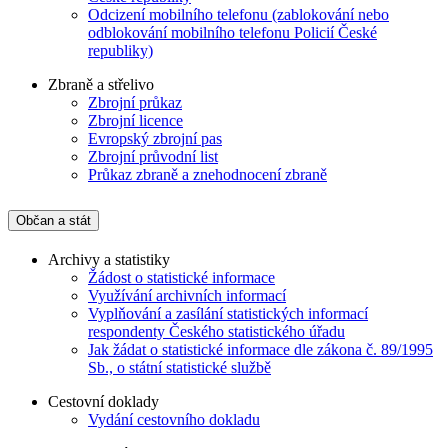
Odcizení mobilního telefonu (zablokování nebo
odblokování mobilního telefonu Policií České
republiky)
Zbraně a střelivo
Zbrojní průkaz
Zbrojní licence
Evropský zbrojní pas
Zbrojní průvodní list
Průkaz zbraně a znehodnocení zbraně
Občan a stát
Archivy a statistiky
Žádost o statistické informace
Využívání archivních informací
Vyplňování a zasílání statistických informací
respondenty Českého statistického úřadu
Jak žádat o statistické informace dle zákona č. 89/1995
Sb., o státní statistické službě
Cestovní doklady
Vydání cestovního dokladu