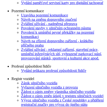
Vydání paměťové servisní karty pro digitální tachograf
Pozemní komunikace
Uzavírka pozemní komunikace
Návrh na změnu dopravního značení
Zvláštní užívání - nadměrná přeprava
Povolení stavby v silničním ochranném pásmu
Povolení k umístění pevné překážky na pozemní
komunikaci
Návrh na zřízení dopravního zařízení - krátkého
příčného prahu
Zvláštní užívání - reklamní zařízení, stavební práce,
umístění inženýrských sítí, vyhrazené parkovací stání,
provozování stánků, sportovní a kulturní akce apod.
Profesní způsobilost řidiče
Vydání průkazu profesní způsobilosti řidiče
Registr vozidel
Zánik silničního vozidla
Vyřazení silničního vozidla z provozu
Žádost o zápis změny vlastníka silničního vozidla
Žádost o zápis změn údajů v registru silničních vozidel
Vývoz silničního vozidla z České republiky a přidělení
registrační značky pro vývoz do jiného státu