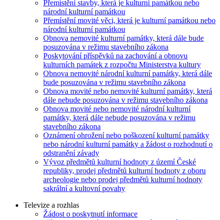
Přemístění stavby, která je kulturní památkou nebo
národní kulturní památkou
Přemístění movité věci, která je kulturní památkou nebo
národní kulturní památkou
Obnova nemovité kulturní památky, která dále bude
posuzována v režimu stavebního zákona
Poskytování příspěvků na zachování a obnovu
kulturních památek z rozpočtu Ministerstva kultury
Obnova nemovité národní kulturní památky, která dále
bude posuzována v režimu stavebního zákona
Obnova movité nebo nemovité kulturní památky, která
dále nebude posuzována v režimu stavebního zákona
Obnova movité nebo nemovité národní kulturní
památky, která dále nebude posuzována v režimu
stavebního zákona
Oznámení ohrožení nebo poškození kulturní památky
nebo národní kulturní památky a žádost o rozhodnutí o
odstranění závady
Vývoz předmětů kulturní hodnoty z území České
republiky, prodej předmětů kulturní hodnoty z oboru
archeologie nebo prodej předmětů kulturní hodnoty
sakrální a kultovní povahy
Televize a rozhlas
Žádost o poskytnutí informace