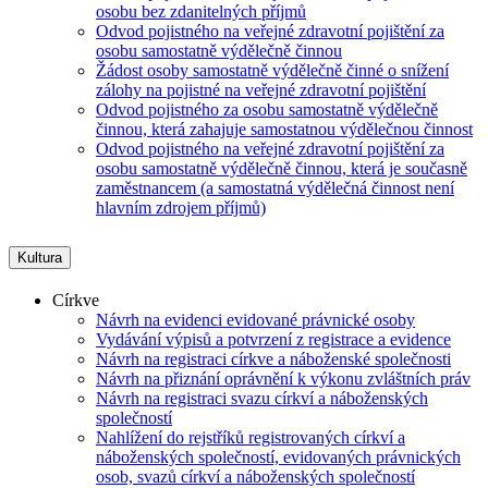
osobu bez zdanitelných příjmů
Odvod pojistného na veřejné zdravotní pojištění za
osobu samostatně výdělečně činnou
Žádost osoby samostatně výdělečně činné o snížení
zálohy na pojistné na veřejné zdravotní pojištění
Odvod pojistného za osobu samostatně výdělečně
činnou, která zahajuje samostatnou výdělečnou činnost
Odvod pojistného na veřejné zdravotní pojištění za
osobu samostatně výdělečně činnou, která je současně
zaměstnancem (a samostatná výdělečná činnost není
hlavním zdrojem příjmů)
Kultura
Církve
Návrh na evidenci evidované právnické osoby
Vydávání výpisů a potvrzení z registrace a evidence
Návrh na registraci církve a náboženské společnosti
Návrh na přiznání oprávnění k výkonu zvláštních práv
Návrh na registraci svazu církví a náboženských
společností
Nahlížení do rejstříků registrovaných církví a
náboženských společností, evidovaných právnických
osob, svazů církví a náboženských společností