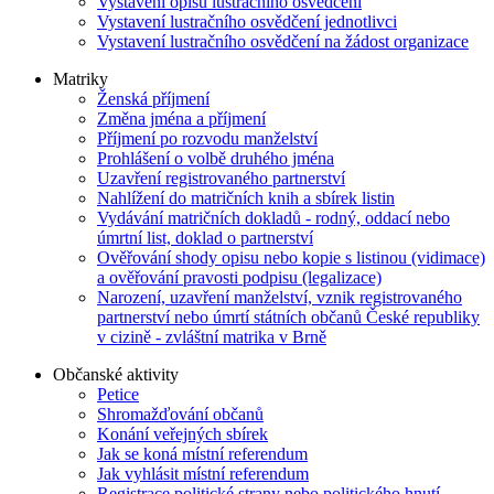
Vystavení opisu lustračního osvědčení
Vystavení lustračního osvědčení jednotlivci
Vystavení lustračního osvědčení na žádost organizace
Matriky
Ženská příjmení
Změna jména a příjmení
Příjmení po rozvodu manželství
Prohlášení o volbě druhého jména
Uzavření registrovaného partnerství
Nahlížení do matričních knih a sbírek listin
Vydávání matričních dokladů - rodný, oddací nebo
úmrtní list, doklad o partnerství
Ověřování shody opisu nebo kopie s listinou (vidimace)
a ověřování pravosti podpisu (legalizace)
Narození, uzavření manželství, vznik registrovaného
partnerství nebo úmrtí státních občanů České republiky
v cizině - zvláštní matrika v Brně
Občanské aktivity
Petice
Shromažďování občanů
Konání veřejných sbírek
Jak se koná místní referendum
Jak vyhlásit místní referendum
Registrace politické strany nebo politického hnutí