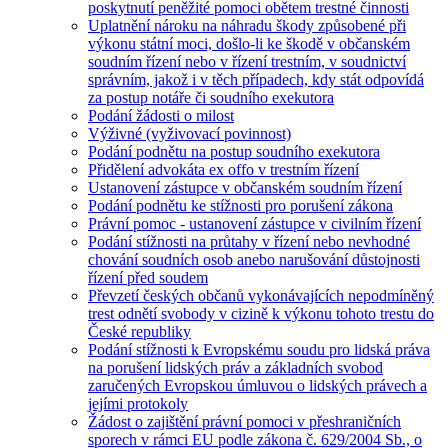
poskytnutí peněžité pomoci obětem trestné činnosti
Uplatnění nároku na náhradu škody způsobené při
výkonu státní moci, došlo-li ke škodě v občanském
soudním řízení nebo v řízení trestním, v soudnictví
správním, jakož i v těch případech, kdy stát odpovídá
za postup notáře či soudního exekutora
Podání žádosti o milost
Výživné (vyživovací povinnost)
Podání podnětu na postup soudního exekutora
Přidělení advokáta ex offo v trestním řízení
Ustanovení zástupce v občanském soudním řízení
Podání podnětu ke stížnosti pro porušení zákona
Právní pomoc - ustanovení zástupce v civilním řízení
Podání stížnosti na průtahy v řízení nebo nevhodné
chování soudních osob anebo narušování důstojnosti
řízení před soudem
Převzetí českých občanů vykonávajících nepodmíněný
trest odnětí svobody v cizině k výkonu tohoto trestu do
České republiky
Podání stížnosti k Evropskému soudu pro lidská práva
na porušení lidských práv a základních svobod
zaručených Evropskou úmluvou o lidských právech a
jejími protokoly
Žádost o zajištění právní pomoci v přeshraničních
sporech v rámci EU podle zákona č. 629/2004 Sb., o