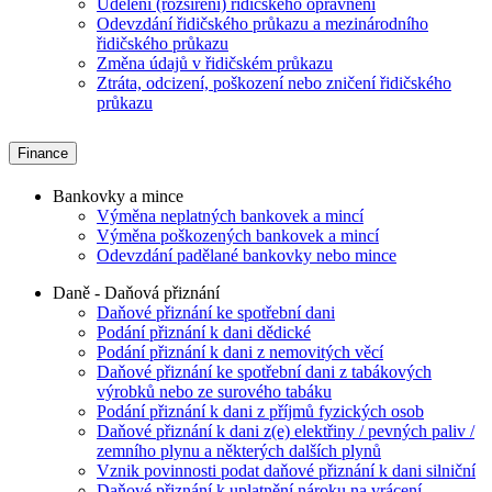
Udělení (rozšíření) řidičského oprávnění
Odevzdání řidičského průkazu a mezinárodního
řidičského průkazu
Změna údajů v řidičském průkazu
Ztráta, odcizení, poškození nebo zničení řidičského
průkazu
Finance
Bankovky a mince
Výměna neplatných bankovek a mincí
Výměna poškozených bankovek a mincí
Odevzdání padělané bankovky nebo mince
Daně - Daňová přiznání
Daňové přiznání ke spotřební dani
Podání přiznání k dani dědické
Podání přiznání k dani z nemovitých věcí
Daňové přiznání ke spotřební dani z tabákových
výrobků nebo ze surového tabáku
Podání přiznání k dani z příjmů fyzických osob
Daňové přiznání k dani z(e) elektřiny / pevných paliv /
zemního plynu a některých dalších plynů
Vznik povinnosti podat daňové přiznání k dani silniční
Daňové přiznání k uplatnění nároku na vrácení