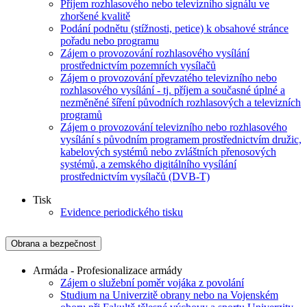
Příjem rozhlasového nebo televizního signálu ve
zhoršené kvalitě
Podání podnětu (stížnosti, petice) k obsahové stránce
pořadu nebo programu
Zájem o provozování rozhlasového vysílání
prostřednictvím pozemních vysílačů
Zájem o provozování převzatého televizního nebo
rozhlasového vysílání - tj. příjem a současné úplné a
nezměněné šíření původních rozhlasových a televizních
programů
Zájem o provozování televizního nebo rozhlasového
vysílání s původním programem prostřednictvím družic,
kabelových systémů nebo zvláštních přenosových
systémů, a zemského digitálního vysílání
prostřednictvím vysílačů (DVB-T)
Tisk
Evidence periodického tisku
Obrana a bezpečnost
Armáda - Profesionalizace armády
Zájem o služební poměr vojáka z povolání
Studium na Univerzitě obrany nebo na Vojenském