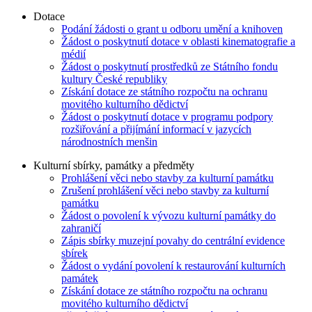
Dotace
Podání žádosti o grant u odboru umění a knihoven
Žádost o poskytnutí dotace v oblasti kinematografie a
médií
Žádost o poskytnutí prostředků ze Státního fondu
kultury České republiky
Získání dotace ze státního rozpočtu na ochranu
movitého kulturního dědictví
Žádost o poskytnutí dotace v programu podpory
rozšiřování a přijímání informací v jazycích
národnostních menšin
Kulturní sbírky, památky a předměty
Prohlášení věci nebo stavby za kulturní památku
Zrušení prohlášení věci nebo stavby za kulturní
památku
Žádost o povolení k vývozu kulturní památky do
zahraničí
Zápis sbírky muzejní povahy do centrální evidence
sbírek
Žádost o vydání povolení k restaurování kulturních
památek
Získání dotace ze státního rozpočtu na ochranu
movitého kulturního dědictví