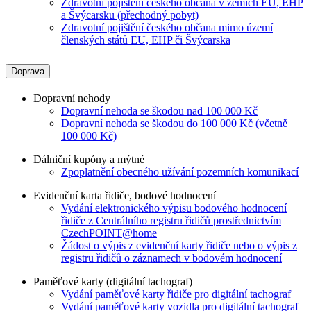
Zdravotní pojištění českého občana v zemích EU, EHP
a Švýcarsku (přechodný pobyt)
Zdravotní pojištění českého občana mimo území
členských států EU, EHP či Švýcarska
Doprava
Dopravní nehody
Dopravní nehoda se škodou nad 100 000 Kč
Dopravní nehoda se škodou do 100 000 Kč (včetně
100 000 Kč)
Dálniční kupóny a mýtné
Zpoplatnění obecného užívání pozemních komunikací
Evidenční karta řidiče, bodové hodnocení
Vydání elektronického výpisu bodového hodnocení
řidiče z Centrálního registru řidičů prostřednictvím
CzechPOINT@home
Žádost o výpis z evidenční karty řidiče nebo o výpis z
registru řidičů o záznamech v bodovém hodnocení
Paměťové karty (digitální tachograf)
Vydání paměťové karty řidiče pro digitální tachograf
Vydání paměťové karty vozidla pro digitální tachograf