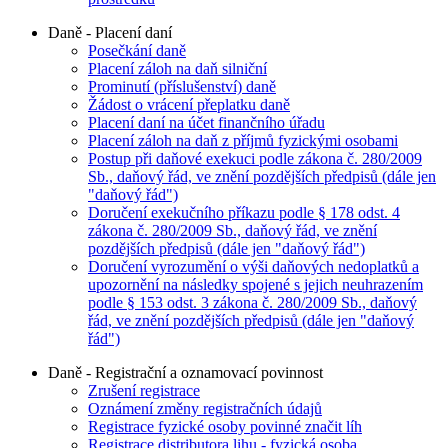
Daně - Placení daní
Posečkání daně
Placení záloh na daň silniční
Prominutí (příslušenství) daně
Žádost o vrácení přeplatku daně
Placení daní na účet finančního úřadu
Placení záloh na daň z příjmů fyzickými osobami
Postup při daňové exekuci podle zákona č. 280/2009
Sb., daňový řád, ve znění pozdějších předpisů (dále jen
"daňový řád")
Doručení exekučního příkazu podle § 178 odst. 4
zákona č. 280/2009 Sb., daňový řád, ve znění
pozdějších předpisů (dále jen "daňový řád")
Doručení vyrozumění o výši daňových nedoplatků a
upozornění na následky spojené s jejich neuhrazením
podle § 153 odst. 3 zákona č. 280/2009 Sb., daňový
řád, ve znění pozdějších předpisů (dále jen "daňový
řád")
Daně - Registrační a oznamovací povinnost
Zrušení registrace
Oznámení změny registračních údajů
Registrace fyzické osoby povinné značit líh
Registrace distributora lihu - fyzická osoba