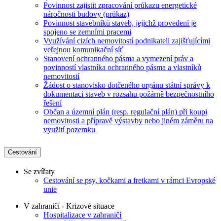
Povinnost zajistit zpracování průkazu energetické
náročnosti budovy (průkaz)
Povinnost stavebníků staveb, jejichž provedení je
spojeno se zemními pracemi
Využívání cizích nemovitostí podnikateli zajišťujícími
veřejnou komunikační síť
Stanovení ochranného pásma a vymezení práv a
povinností vlastníka ochranného pásma a vlastníků
nemovitostí
Žádost o stanovisko dotčeného orgánu státní správy k
dokumentaci staveb v rozsahu požárně bezpečnostního
řešení
Občan a územní plán (resp. regulační plán) při koupi
nemovitosti a přípravě výstavby nebo jiném záměru na
využití pozemku
Cestování
Se zvířaty
Cestování se psy, kočkami a fretkami v rámci Evropské
unie
V zahraničí - Krizové situace
Hospitalizace v zahraničí