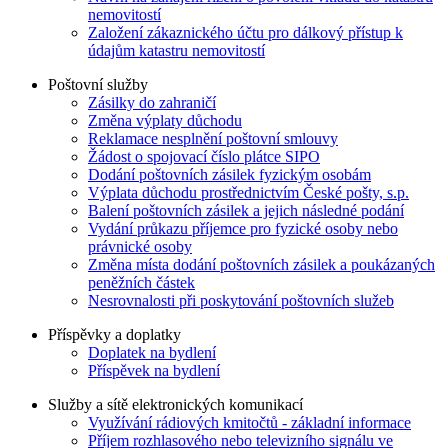
nemovitostí
Založení zákaznického účtu pro dálkový přístup k
údajům katastru nemovitostí
Poštovní služby
Zásilky do zahraničí
Změna výplaty důchodu
Reklamace nesplnění poštovní smlouvy
Žádost o spojovací číslo plátce SIPO
Dodání poštovních zásilek fyzickým osobám
Výplata důchodu prostřednictvím České pošty, s.p.
Balení poštovních zásilek a jejich následné podání
Vydání průkazu příjemce pro fyzické osoby nebo
právnické osoby
Změna místa dodání poštovních zásilek a poukázaných
peněžních částek
Nesrovnalosti při poskytování poštovních služeb
Příspěvky a doplatky
Doplatek na bydlení
Příspěvek na bydlení
Služby a sítě elektronických komunikací
Využívání rádiových kmitočtů - základní informace
Příjem rozhlasového nebo televizního signálu ve