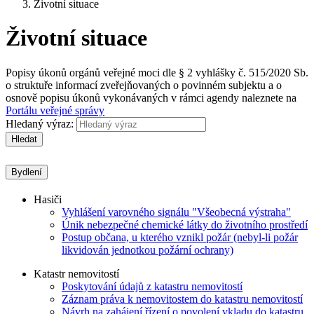
Životní situace
Životní situace
Popisy úkonů orgánů veřejné moci dle § 2 vyhlášky č. 515/2020 Sb.
o struktuře informací zveřejňovaných o povinném subjektu a o
osnově popisu úkonů vykonávaných v rámci agendy naleznete na
Portálu veřejné správy
Hledaný výraz:
Hledat
Bydlení
Hasiči
Vyhlášení varovného signálu "Všeobecná výstraha"
Únik nebezpečné chemické látky do životního prostředí
Postup občana, u kterého vznikl požár (nebyl-li požár
likvidován jednotkou požární ochrany)
Katastr nemovitostí
Poskytování údajů z katastru nemovitostí
Záznam práva k nemovitostem do katastru nemovitostí
Návrh na zahájení řízení o povolení vkladu do katastru