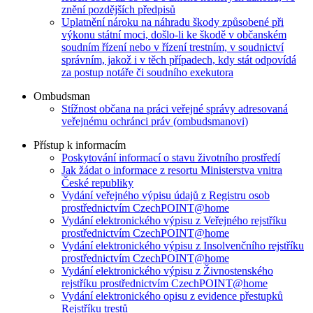
znění pozdějších předpisů
Uplatnění nároku na náhradu škody způsobené při
výkonu státní moci, došlo-li ke škodě v občanském
soudním řízení nebo v řízení trestním, v soudnictví
správním, jakož i v těch případech, kdy stát odpovídá
za postup notáře či soudního exekutora
Ombudsman
Stížnost občana na práci veřejné správy adresovaná
veřejnému ochránci práv (ombudsmanovi)
Přístup k informacím
Poskytování informací o stavu životního prostředí
Jak žádat o informace z resortu Ministerstva vnitra
České republiky
Vydání veřejného výpisu údajů z Registru osob
prostřednictvím CzechPOINT@home
Vydání elektronického výpisu z Veřejného rejstříku
prostřednictvím CzechPOINT@home
Vydání elektronického výpisu z Insolvenčního rejstříku
prostřednictvím CzechPOINT@home
Vydání elektronického výpisu z Živnostenského
rejstříku prostřednictvím CzechPOINT@home
Vydání elektronického opisu z evidence přestupků
Rejstříku trestů