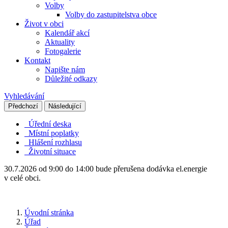
Volby
Volby do zastupitelstva obce
Život v obci
Kalendář akcí
Aktuality
Fotogalerie
Kontakt
Napište nám
Důležité odkazy
Vyhledávání
Předchozí
Následující
Úřední deska
Místní poplatky
Hlášení rozhlasu
Životní situace
30.7.2026 od 9:00 do 14:00 bude přerušena dodávka el.energie
v celé obci.
Úvodní stránka
Úřad