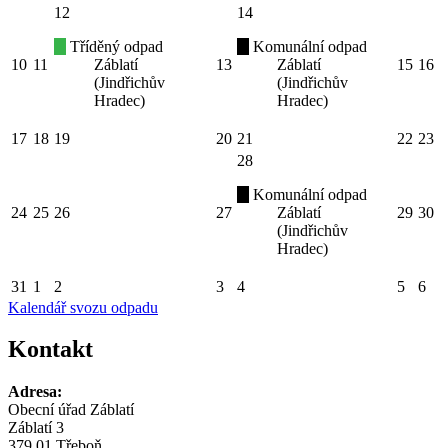
12
14
Tříděný odpad
Komunální odpad
10
11
Záblatí
13
Záblatí
15
16
(Jindřichův
(Jindřichův
Hradec)
Hradec)
17
18
19
20
21
22
23
28
Komunální odpad
24
25
26
27
Záblatí
29
30
(Jindřichův
Hradec)
31
1
2
3
4
5
6
Kalendář svozu odpadu
Kontakt
Adresa:
Obecní úřad Záblatí
Záblatí 3
379 01 Třeboň