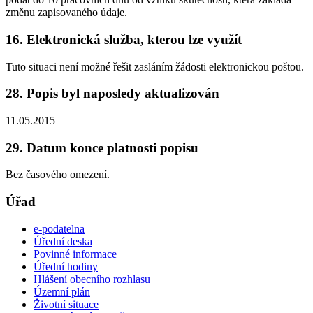
změnu zapisovaného údaje.
16. Elektronická služba, kterou lze využít
Tuto situaci není možné řešit zasláním žádosti elektronickou poštou.
28. Popis byl naposledy aktualizován
11.05.2015
29. Datum konce platnosti popisu
Bez časového omezení.
Úřad
e-podatelna
Úřední deska
Povinné informace
Úřední hodiny
Hlášení obecního rozhlasu
Územní plán
Životní situace