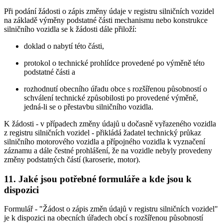
Při podání žádosti o zápis změny údaje v registru silničních vozidel
na základě výměny podstatné části mechanismu nebo konstrukce
silničního vozidla se k žádosti dále přiloží:
doklad o nabytí této části,
protokol o technické prohlídce provedené po výměně této
podstatné části a
rozhodnutí obecního úřadu obce s rozšířenou působností o
schválení technické způsobilosti po provedené výměně,
jedná-li se o přestavbu silničního vozidla.
K žádosti - v případech změny údajů u dočasně vyřazeného vozidla
z registru silničních vozidel - přikládá žadatel technický průkaz
silničního motorového vozidla a přípojného vozidla k vyznačení
záznamu a dále čestné prohlášení, že na vozidle nebyly provedeny
změny podstatných částí (karoserie, motor).
11. Jaké jsou potřebné formuláře a kde jsou k
dispozici
Formulář - "Žádost o zápis změn údajů v registru silničních vozidel"
je k dispozici na obecních úřadech obcí s rozšířenou působností