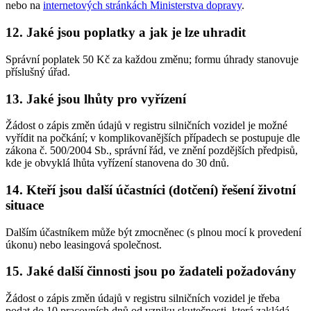
nebo na
internetových stránkách Ministerstva dopravy
.
12. Jaké jsou poplatky a jak je lze uhradit
Správní poplatek 50 Kč za každou změnu; formu úhrady stanovuje
příslušný úřad.
13. Jaké jsou lhůty pro vyřízení
Žádost o zápis změn údajů v registru silničních vozidel je možné
vyřídit na počkání; v komplikovanějších případech se postupuje dle
zákona č. 500/2004 Sb., správní řád, ve znění pozdějších předpisů,
kde je obvyklá lhůta vyřízení stanovena do 30 dnů.
14. Kteří jsou další účastníci (dotčení) řešení životní
situace
Dalším účastníkem může být zmocněnec (s plnou mocí k provedení
úkonu) nebo leasingová společnost.
15. Jaké další činnosti jsou po žadateli požadovány
Žádost o zápis změn údajů v registru silničních vozidel je třeba
podat do 10 pracovních dnů od vzniku skutečnosti, která zakládá