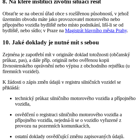
8. Na které instituci životní situaci řešit
Obraťte se na obecní úřad obce s rozšířenou působností, v jehož
územním obvodu máte jako provozovatel motorového nebo
přípojného vozidla bydliště nebo místo podnikání, liší-li se od
bydliště, nebo sídlo; v Praze na
Magistrát hlavního města Prahy
.
10. Jaké doklady je nutné mít s sebou
Zejména je zapotřebí mít v originále doklad totožnosti (občanský
průkaz, pas), a dále příp. originál nebo ověřenou kopii
živnostenského oprávnění nebo výpisu z obchodního rejstříku (u
firemních vozidel).
K žádosti o zápis změn údajů v registru silničních vozidel se
přikládá:
technický průkaz silničního motorového vozidla a přípojného
vozidla,
osvědčení o registraci silničního motorového vozidla a
přípojného vozidla, nejedná-li se o vozidlo vyřazené z
provozu na pozemních komunikacích,
ostatní doklady osvědčující změnu zapisovaných údajů.