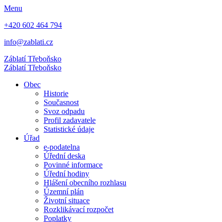
Menu
+420 602 464 794
info@zablati.cz
Záblatí
Třeboňsko
Záblatí
Třeboňsko
Obec
Historie
Současnost
Svoz odpadu
Profil zadavatele
Statistické údaje
Úřad
e-podatelna
Úřední deska
Povinné informace
Úřední hodiny
Hlášení obecního rozhlasu
Územní plán
Životní situace
Rozklikávací rozpočet
Poplatky