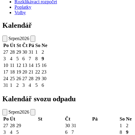
Rozklikávací rozpočet
Poplatky
Volby
Kalendář
Srpen
2026
Po
Út
St
Čt
Pá
So
Ne
27
28
29
30
31
1
2
3
4
5
6
7
8
9
10
11
12
13
14
15
16
17
18
19
20
21
22
23
24
25
26
27
28
29
30
31
1
2
3
4
5
6
Kalendář svozu odpadu
Srpen
2026
Po
Út
St
Čt
Pá
So
Ne
27
28
29
30
31
1
2
3
4
5
6
7
8
9