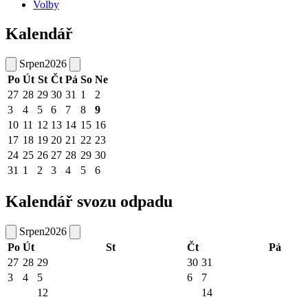
Volby
Kalendář
Srpen
2026
Po
Út
St
Čt
Pá
So
Ne
27
28
29
30
31
1
2
3
4
5
6
7
8
9
10
11
12
13
14
15
16
17
18
19
20
21
22
23
24
25
26
27
28
29
30
31
1
2
3
4
5
6
Kalendář svozu odpadu
Srpen
2026
Po
Út
St
Čt
Pá
27
28
29
30
31
3
4
5
6
7
12
14