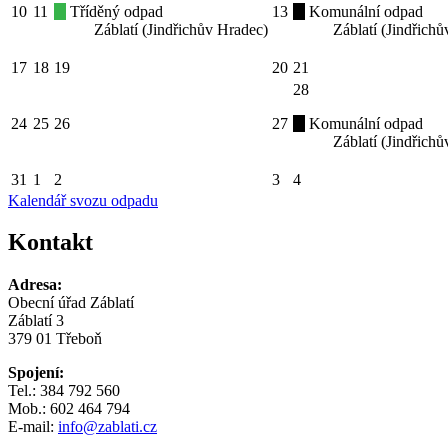
10
11
Tříděný odpad
13
Komunální odpad
Záblatí (Jindřichův Hradec)
Záblatí (Jindřich
17
18
19
20
21
28
24
25
26
27
Komunální odpad
Záblatí (Jindřich
31
1
2
3
4
Kalendář svozu odpadu
Kontakt
Adresa:
Obecní úřad Záblatí
Záblatí 3
379 01 Třeboň
Spojení:
Tel.: 384 792 560
Mob.: 602 464 794
E-mail:
info@zablati.cz