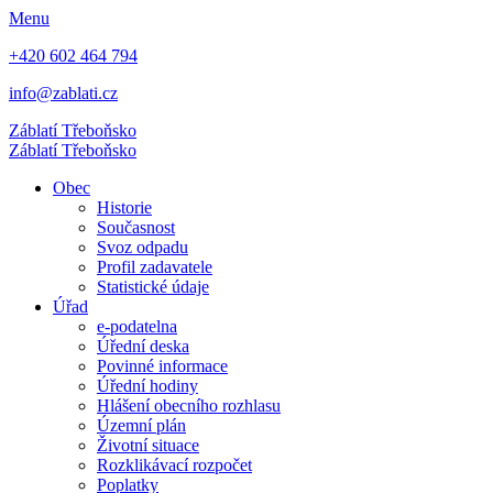
Menu
+420 602 464 794
info@zablati.cz
Záblatí
Třeboňsko
Záblatí
Třeboňsko
Obec
Historie
Současnost
Svoz odpadu
Profil zadavatele
Statistické údaje
Úřad
e-podatelna
Úřední deska
Povinné informace
Úřední hodiny
Hlášení obecního rozhlasu
Územní plán
Životní situace
Rozklikávací rozpočet
Poplatky