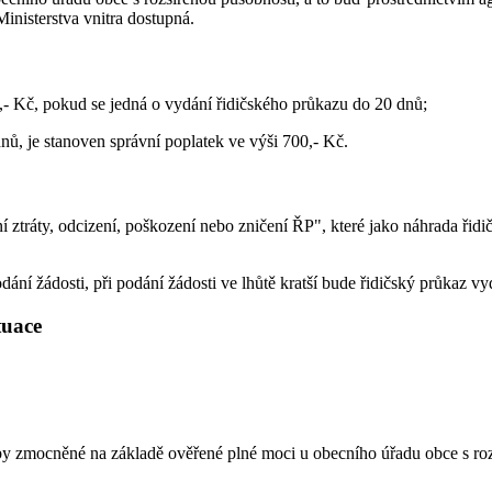
Ministerstva vnitra dostupná.
,- Kč, pokud se jedná o vydání řidičského průkazu do 20 dnů;
dnů, je stanoven správní poplatek ve výši 700,- Kč.
 ztráty, odcizení, poškození nebo zničení ŘP", které jako náhrada řid
ní žádosti, při podání žádosti ve lhůtě kratší bude řidičský průkaz v
ituace
by zmocněné na základě ověřené plné moci u obecního úřadu obce s ro