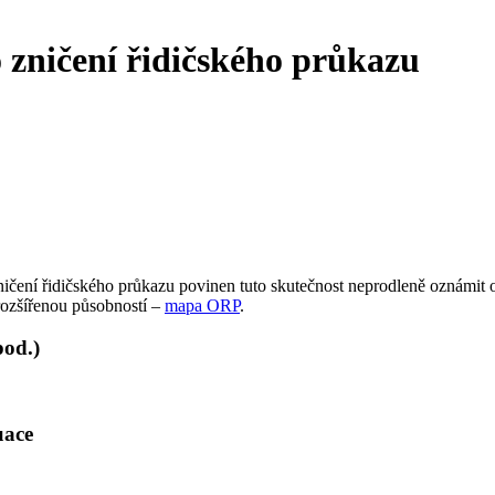
o zničení řidičského průkazu
o zničení řidičského průkazu povinen tuto skutečnost neprodleně oznámi
rozšířenou působností –
mapa ORP
.
pod.)
uace