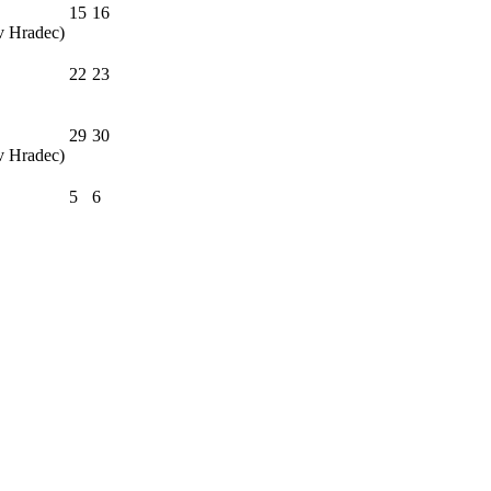
15
16
ův Hradec)
22
23
29
30
ův Hradec)
5
6