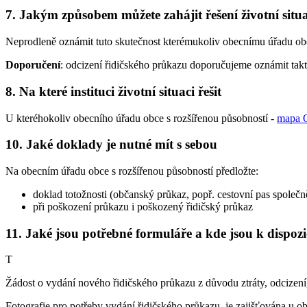
7. Jakým způsobem můžete zahájit řešení životní situ
Neprodleně oznámit tuto skutečnost kterémukoliv obecnímu úřadu obc
Doporučení
: odcizení řidičského průkazu doporučujeme oznámit takt
8. Na které instituci životní situaci řešit
U kteréhokoliv obecního úřadu obce s rozšířenou působností -
mapa 
10. Jaké doklady je nutné mít s sebou
Na obecním úřadu obce s rozšířenou působností předložte:
doklad totožnosti (občanský průkaz, popř. cestovní pas společ
při poškození průkazu i poškozený řidičský průkaz
11. Jaké jsou potřebné formuláře a kde jsou k dispozi
T
Žádost o vydání nového řidičského průkazu z důvodu ztráty, odcizení,
Fotografie pro potřeby vydání řidičského průkazu, je zajišťována u 