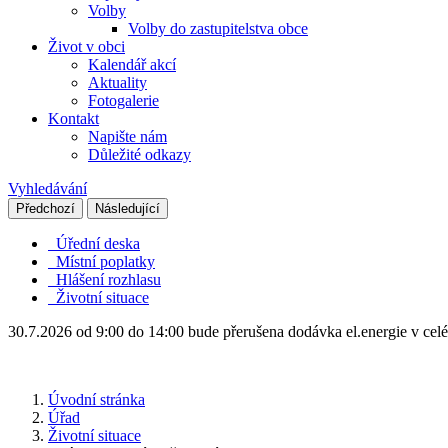
Volby
Volby do zastupitelstva obce
Život v obci
Kalendář akcí
Aktuality
Fotogalerie
Kontakt
Napište nám
Důležité odkazy
Vyhledávání
Předchozí
Následující
Úřední deska
Místní poplatky
Hlášení rozhlasu
Životní situace
30.7.2026 od 9:00 do 14:00 bude přerušena dodávka el.energie v celé
Úvodní stránka
Úřad
Životní situace