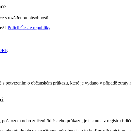
ace
e s rozšířenou působností
éž i
Policii České republiky
.
ORP
.
ně s potvrzením o občanském průkazu, které je vydáno v případě ztráty
ci
 poškození nebo zničení řidičského průkazu, je tisknuta z registru řidi
obecního úřadu obce s rozšířenou působností, a to buď prostřednictvím