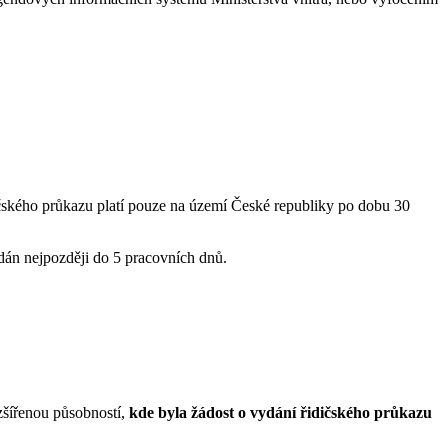
ičského průkazu platí pouze na území České republiky po dobu 30
ydán nejpozději do 5 pracovních dnů.
zšířenou působností,
kde byla žádost o vydání řidičského průkazu