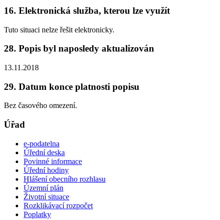
16. Elektronická služba, kterou lze využít
Tuto situaci nelze řešit elektronicky.
28. Popis byl naposledy aktualizován
13.11.2018
29. Datum konce platnosti popisu
Bez časového omezení.
Úřad
e-podatelna
Úřední deska
Povinné informace
Úřední hodiny
Hlášení obecního rozhlasu
Územní plán
Životní situace
Rozklikávací rozpočet
Poplatky