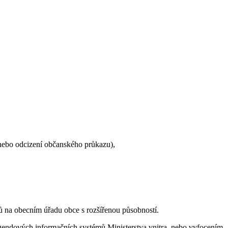
 nebo odcizení občanského průkazu),
čů na obecním úřadu obce s rozšířenou působností.
 agendových informačních systémů Ministerstva vnitra, nebo vyfocením