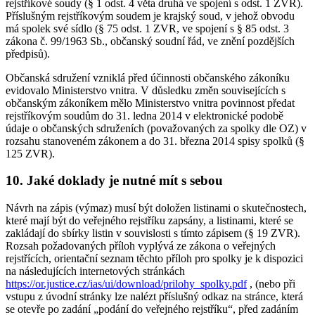
rejstříkové soudy (§ 1 odst. 4 věta druhá ve spojení s odst. 1 ZVR).
Příslušným rejstříkovým soudem je krajský soud, v jehož obvodu
má spolek své sídlo (§ 75 odst. 1 ZVR, ve spojení s § 85 odst. 3
zákona č. 99/1963 Sb., občanský soudní řád, ve znění pozdějších
předpisů).
Občanská sdružení vzniklá před účinnosti občanského zákoníku
evidovalo Ministerstvo vnitra. V důsledku změn souvisejících s
občanským zákoníkem mělo Ministerstvo vnitra povinnost předat
rejstříkovým soudům do 31. ledna 2014 v elektronické podobě
údaje o občanských sdruženích (považovaných za spolky dle OZ) v
rozsahu stanoveném zákonem a do 31. března 2014 spisy spolků (§
125 ZVR).
10. Jaké doklady je nutné mít s sebou
Návrh na zápis (výmaz) musí být doložen listinami o skutečnostech,
které mají být do veřejného rejstříku zapsány, a listinami, které se
zakládají do sbírky listin v souvislosti s tímto zápisem (§ 19 ZVR).
Rozsah požadovaných příloh vyplývá ze zákona o veřejných
rejstřících, orientační seznam těchto příloh pro spolky je k dispozici
na následujících internetových stránkách
https://or.justice.cz/ias/ui/download/prilohy_spolky.pdf
, (nebo při
vstupu z úvodní stránky lze nalézt příslušný odkaz na stránce, která
se otevře po zadání „podání do veřejného rejstříku“, před zadáním