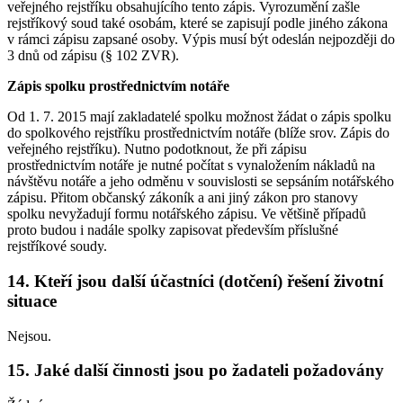
veřejného rejstříku obsahujícího tento zápis. Vyrozumění zašle
rejstříkový soud také osobám, které se zapisují podle jiného zákona
v rámci zápisu zapsané osoby. Výpis musí být odeslán nejpozději do
3 dnů od zápisu (§ 102 ZVR).
Zápis spolku prostřednictvím notáře
Od 1. 7. 2015 mají zakladatelé spolku možnost žádat o zápis spolku
do spolkového rejstříku prostřednictvím notáře (blíže srov. Zápis do
veřejného rejstříku). Nutno podotknout, že při zápisu
prostřednictvím notáře je nutné počítat s vynaložením nákladů na
návštěvu notáře a jeho odměnu v souvislosti se sepsáním notářského
zápisu. Přitom občanský zákoník a ani jiný zákon pro stanovy
spolku nevyžadují formu notářského zápisu. Ve většině případů
proto budou i nadále spolky zapisovat především příslušné
rejstříkové soudy.
14. Kteří jsou další účastníci (dotčení) řešení životní
situace
Nejsou.
15. Jaké další činnosti jsou po žadateli požadovány