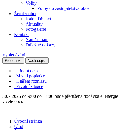
Volby
Volby do zastupitelstva obce
Život v obci
Kalendář akcí
Aktuality
Fotogalerie
Kontakt
Napište nám
Důležité odkazy
Vyhledávání
Předchozí
Následující
Úřední deska
Místní poplatky
Hlášení rozhlasu
Životní situace
30.7.2026 od 9:00 do 14:00 bude přerušena dodávka el.energie
v celé obci.
Úvodní stránka
Úřad