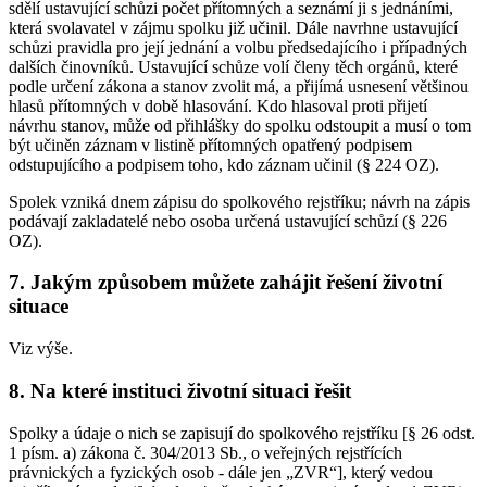
sdělí ustavující schůzi počet přítomných a seznámí ji s jednáními,
která svolavatel v zájmu spolku již učinil. Dále navrhne ustavující
schůzi pravidla pro její jednání a volbu předsedajícího i případných
dalších činovníků. Ustavující schůze volí členy těch orgánů, které
podle určení zákona a stanov zvolit má, a přijímá usnesení většinou
hlasů přítomných v době hlasování. Kdo hlasoval proti přijetí
návrhu stanov, může od přihlášky do spolku odstoupit a musí o tom
být učiněn záznam v listině přítomných opatřený podpisem
odstupujícího a podpisem toho, kdo záznam učinil (§ 224 OZ).
Spolek vzniká dnem zápisu do spolkového rejstříku; návrh na zápis
podávají zakladatelé nebo osoba určená ustavující schůzí (§ 226
OZ).
7. Jakým způsobem můžete zahájit řešení životní
situace
Viz výše.
8. Na které instituci životní situaci řešit
Spolky a údaje o nich se zapisují do spolkového rejstříku [§ 26 odst.
1 písm. a) zákona č. 304/2013 Sb., o veřejných rejstřících
právnických a fyzických osob - dále jen „ZVR“], který vedou