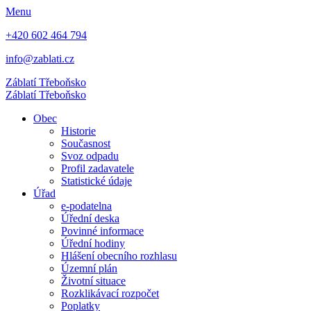
Menu
+420 602 464 794
info@zablati.cz
Záblatí
Třeboňsko
Záblatí
Třeboňsko
Obec
Historie
Současnost
Svoz odpadu
Profil zadavatele
Statistické údaje
Úřad
e-podatelna
Úřední deska
Povinné informace
Úřední hodiny
Hlášení obecního rozhlasu
Územní plán
Životní situace
Rozklikávací rozpočet
Poplatky