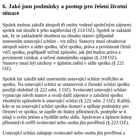
6. Jaké jsou podmínky a postup pro řešení životní
situace
Spolek mohou založit alespoň tři osoby vedené společným zájmem;
spolek má sloužit k jeho naplňování (§ 214 OZ). Spolek se zakládá
tak, že se zakladatelé shodnou na obsahu stanov (případně
usnesením ustavující schůze - viz níže). Stanovy musí obsahovat
alespoň název a sídlo spolku, účel spolku, práva a povinnosti členů
vůči spolku, popřípadě určení způsobu, jak jim budou práva a
povinnosti vznikat, a určení statutárního orgánu (§ 218 OZ).
Stanovy musí být uloženy v úplném znění v sídle spolku (§ 221
OZ).
Spolek lze založit také usnesením ustavující schůze tvořícího se
spolku. Na ustavující schůzi se ustanovení o členské schůzi spolku
použijí obdobně (§ 222 odst. 1 OZ). Svolavatel ustavující schůze
vypracuje návrh stanov a svolá další zájemce o založení spolku
vhodným způsobem k ustavující schůzi (§ 222 odst. 2 OZ). Každý,
kdo se na ustavující schůzi spolku dostaví a splňuje podmínky pro
členství ve spolku, se zapíše do listiny přítomných, podepíše se k
údaji o svém jménu a bydlišti nebo sídlu. Správnost a úplnost listiny
přítomných ověří svolavatel nebo osoba jím pověřená (§ 223 OZ).
Ustavující schůzi zahajuje svolavatel nebo osoba jím pověřená a