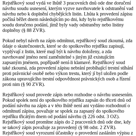
Rejstříkový soud vydá ve lhůtě 3 pracovních dnů ode dne doručení
návrhu soudu usnesení, kterým vyzve navrhovatele k odstranění vad
návrhu nebo k doplnění chybějících listin. Lhůta k provedení zápisu
počíná běžet dnem následujícím po dni, kdy bylo rejstříkovému
soudu doručeno podání, jímž byly vady odstraněny nebo listiny
doplněny (§ 88 ZVR).
Pokud nebyl návrh na zápis odmítnut, rejstříkový soud zkoumá, zda
údaje o skutečnostech, které se do spolkového rejstříku zapisují,
vyplývají z listin, které mají být k návrhu doloženy, a zda
navrhované jméno není zaměnitelné s jiným již existujícím
zapsaným jménem, popřípadě není-li klamavé. Rejstříkový soud
také zkoumá, zda provedení zápisu nebrání probíhající trestní stíhání
proti právnické osobě nebo výkon trestu, který jí byl uložen podle
zákona upravujícího trestní odpovědnost právnických osob a řízení
proti nim (§ 90 ZVR).
Rejstříkový soud provede zápis nebo rozhodne o návrhu usnesením.
Pokud spolek není do spolkového rejstříku zapsán do třiceti dnů od
podání návrhu na zápis a v této lhůtě není ani vydáno rozhodnutí o
odmítnutí zápisu, považuje se spolek za zapsaný do spolkového
rejstříku třicátým dnem od podání návrhu (§ 226 odst. 3 OZ).
Rejstříkový soud promítne zápis do 2 pracovních dnů ode dne, kdy
se takový zápis považuje za provedený (§ 98 odst. 2 ZVR).
Rejstříkový soud vyrozumí účastníky o provedení zasláním výpisu z