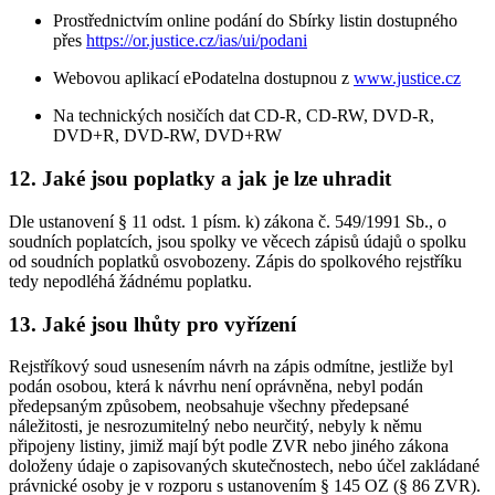
Prostřednictvím online podání do Sbírky listin dostupného
přes
https://or.justice.cz/ias/ui/podani
Webovou aplikací ePodatelna dostupnou z
www.justice.cz
Na technických nosičích dat CD-R, CD-RW, DVD-R,
DVD+R, DVD-RW, DVD+RW
12. Jaké jsou poplatky a jak je lze uhradit
Dle ustanovení § 11 odst. 1 písm. k) zákona č. 549/1991 Sb., o
soudních poplatcích, jsou spolky ve věcech zápisů údajů o spolku
od soudních poplatků osvobozeny. Zápis do spolkového rejstříku
tedy nepodléhá žádnému poplatku.
13. Jaké jsou lhůty pro vyřízení
Rejstříkový soud usnesením návrh na zápis odmítne, jestliže byl
podán osobou, která k návrhu není oprávněna, nebyl podán
předepsaným způsobem, neobsahuje všechny předepsané
náležitosti, je nesrozumitelný nebo neurčitý, nebyly k němu
připojeny listiny, jimiž mají být podle ZVR nebo jiného zákona
doloženy údaje o zapisovaných skutečnostech, nebo účel zakládané
právnické osoby je v rozporu s ustanovením § 145 OZ (§ 86 ZVR).