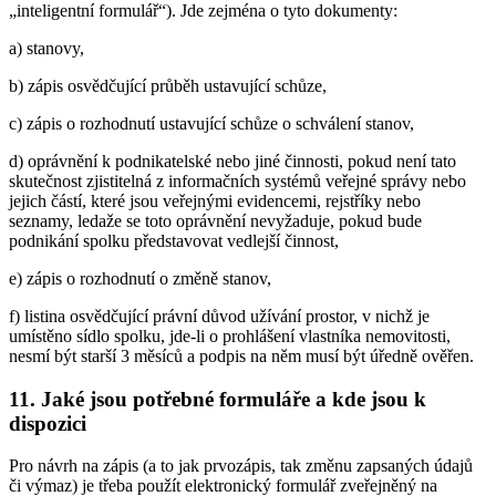
„inteligentní formulář“). Jde zejména o tyto dokumenty:
a) stanovy,
b) zápis osvědčující průběh ustavující schůze,
c) zápis o rozhodnutí ustavující schůze o schválení stanov,
d) oprávnění k podnikatelské nebo jiné činnosti, pokud není tato
skutečnost zjistitelná z informačních systémů veřejné správy nebo
jejich částí, které jsou veřejnými evidencemi, rejstříky nebo
seznamy, ledaže se toto oprávnění nevyžaduje, pokud bude
podnikání spolku představovat vedlejší činnost,
e) zápis o rozhodnutí o změně stanov,
f) listina osvědčující právní důvod užívání prostor, v nichž je
umístěno sídlo spolku, jde-li o prohlášení vlastníka nemovitosti,
nesmí být starší 3 měsíců a podpis na něm musí být úředně ověřen.
11. Jaké jsou potřebné formuláře a kde jsou k
dispozici
Pro návrh na zápis (a to jak prvozápis, tak změnu zapsaných údajů
či výmaz) je třeba použít elektronický formulář zveřejněný na