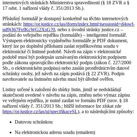
internetových stránkách Ministerstva spravedlnosti (§ 18 ZVR a §
17 odst. 1 nařízení vlády č. 351/2013 Sb.).
Příslušný formulář je dostupný konkrétně na těchto internetových
stránkách:
https://or.justice.cz/ias/iform/index.html;jsessionid=d4swf-
pd9j367FefKcWG2XsG?0
, nebo z úvodní stránky justice.cz –
podání do veřejného rejstříku (formuláře) – inteligentní formulář.
Výstupem elektronicky vyplněného formuláře je PDF dokument,
který lze po doplnění přílohami zaslat rejstříkovému soudu v
elektronické či listinné podobě. Návrh na zápis v elektronické
podobě musí být podepsán uznávaným elektronickým podpisem
podle zákona upravujícího elektronický podpis (zákon č. 227/2000
Sb., o elektronickém podpisu) nebo zaslán prostřednictvím datové
schránky osoby, jež návrh na zápis podává (§ 22 ZVR). Podpis
navrhovatele na listinném návrhu musí být úředně ověřen.
Listiny určené k založení do sbírky listin, jimiž se nedokládají
skutečnosti uvedené v návrhu na zápis, změnu nebo výmaz zápisu
ve veřejném rejstříku, je nutné zasílat ve formátu PDF (srov. § 18
nařízení vlády č. 351/2013 Sb.; bližší informace lze získat zde
https://or.justice.cz/ias/ui/specifikaceSL
), a to následujícími způsoby:
Datovou schránkou
Na elektronickou adresu soudu (emailem)