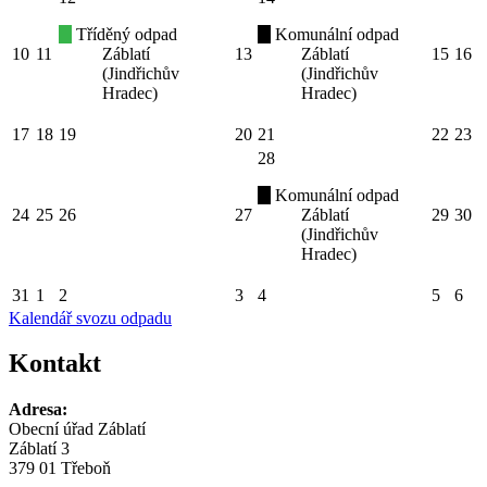
Tříděný odpad
Komunální odpad
10
11
Záblatí
13
Záblatí
15
16
(Jindřichův
(Jindřichův
Hradec)
Hradec)
17
18
19
20
21
22
23
28
Komunální odpad
24
25
26
27
Záblatí
29
30
(Jindřichův
Hradec)
31
1
2
3
4
5
6
Kalendář svozu odpadu
Kontakt
Adresa:
Obecní úřad Záblatí
Záblatí 3
379 01 Třeboň