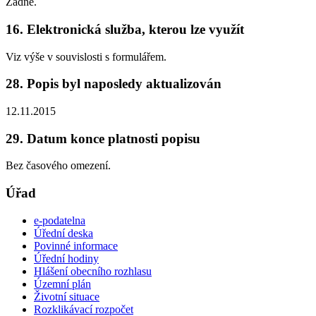
Žádné.
16. Elektronická služba, kterou lze využít
Viz výše v souvislosti s formulářem.
28. Popis byl naposledy aktualizován
12.11.2015
29. Datum konce platnosti popisu
Bez časového omezení.
Úřad
e-podatelna
Úřední deska
Povinné informace
Úřední hodiny
Hlášení obecního rozhlasu
Územní plán
Životní situace
Rozklikávací rozpočet