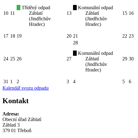
Tříděný odpad
Komunální odpad
10
11
Záblatí
13
Záblatí
15
16
(Jindřichův
(Jindřichův
Hradec)
Hradec)
17
18
19
20
21
22
23
28
Komunální odpad
24
25
26
27
Záblatí
29
30
(Jindřichův
Hradec)
31
1
2
3
4
5
6
Kalendář svozu odpadu
Kontakt
Adresa:
Obecní úřad Záblatí
Záblatí 3
379 01 Třeboň