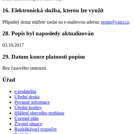
16. Elektronická služba, kterou lze využít
Případný dotaz můžete zaslat na e-mailovou adresu:
posta@csicr.cz
.
28. Popis byl naposledy aktualizován
03.10.2017
29. Datum konce platnosti popisu
Bez časového omezení.
Úřad
e-podatelna
Úřední deska
Povinné informace
Úřední hodiny
Hlášení obecního rozhlasu
Územní plán
Životní situace
Rozklikávací rozpočet