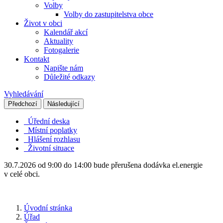
Volby
Volby do zastupitelstva obce
Život v obci
Kalendář akcí
Aktuality
Fotogalerie
Kontakt
Napište nám
Důležité odkazy
Vyhledávání
Předchozí
Následující
Úřední deska
Místní poplatky
Hlášení rozhlasu
Životní situace
30.7.2026 od 9:00 do 14:00 bude přerušena dodávka el.energie
v celé obci.
Úvodní stránka
Úřad