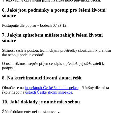
V této věci je oprávněna jednat fyzická nebo právnická osoba.
6. Jaké jsou podmínky a postup pro řešení životní
situace
Postupujte dle popisu v bodech 07 až 12.
7. Jakým způsobem můžete zahájit řešení životní
situace
Stížnost zašlete poštou, technickými prostředky sloužícími k přenosu
dat nebo ji podejte osobně.
O ústní stížnosti sepíše příjemce zápis a předloží jej stěžovateli k
podpisu.
8. Na které instituci životní situaci řešit
Obraťte se na
inspektorát České školní inspekce
příslušný dle místa
školy nebo na
ústředí České školní inspekce
.
10. Jaké doklady je nutné mít s sebou
Žádné dokumenty nejsou stanoveny.