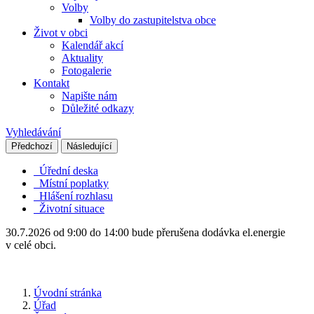
Volby
Volby do zastupitelstva obce
Život v obci
Kalendář akcí
Aktuality
Fotogalerie
Kontakt
Napište nám
Důležité odkazy
Vyhledávání
Předchozí
Následující
Úřední deska
Místní poplatky
Hlášení rozhlasu
Životní situace
30.7.2026 od 9:00 do 14:00 bude přerušena dodávka el.energie
v celé obci.
Úvodní stránka
Úřad