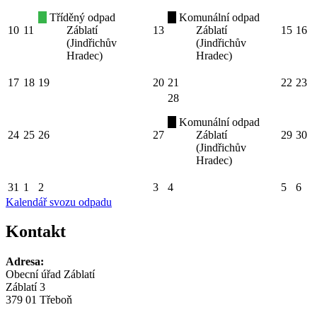
Tříděný odpad
Komunální odpad
10
11
Záblatí
13
Záblatí
15
16
(Jindřichův
(Jindřichův
Hradec)
Hradec)
17
18
19
20
21
22
23
28
Komunální odpad
24
25
26
27
Záblatí
29
30
(Jindřichův
Hradec)
31
1
2
3
4
5
6
Kalendář svozu odpadu
Kontakt
Adresa:
Obecní úřad Záblatí
Záblatí 3
379 01 Třeboň