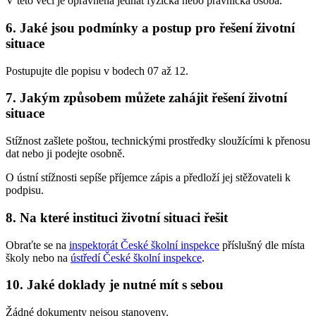
V této věci je oprávněna jednat fyzická nebo právnická osoba.
6. Jaké jsou podmínky a postup pro řešení životní
situace
Postupujte dle popisu v bodech 07 až 12.
7. Jakým způsobem můžete zahájit řešení životní
situace
Stížnost zašlete poštou, technickými prostředky sloužícími k přenosu
dat nebo ji podejte osobně.
O ústní stížnosti sepíše příjemce zápis a předloží jej stěžovateli k
podpisu.
8. Na které instituci životní situaci řešit
Obraťte se na
inspektorát České školní inspekce
příslušný dle místa
školy nebo na
ústředí České školní inspekce
.
10. Jaké doklady je nutné mít s sebou
Žádné dokumenty nejsou stanoveny.