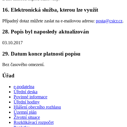
16. Elektronická služba, kterou lze využít
Případný dotaz můžete zaslat na e-mailovou adresu:
posta@csicr.cz
.
28. Popis byl naposledy aktualizován
03.10.2017
29. Datum konce platnosti popisu
Bez časového omezení.
Úřad
e-podatelna
Úřední deska
Povinné informace
Úřední hodiny
Hlášení obecního rozhlasu
Územní plán
Životní situace
Rozklikávací rozpočet