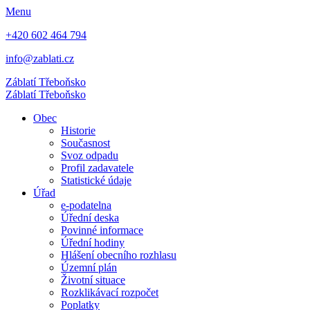
Menu
+420 602 464 794
info@zablati.cz
Záblatí
Třeboňsko
Záblatí
Třeboňsko
Obec
Historie
Současnost
Svoz odpadu
Profil zadavatele
Statistické údaje
Úřad
e-podatelna
Úřední deska
Povinné informace
Úřední hodiny
Hlášení obecního rozhlasu
Územní plán
Životní situace
Rozklikávací rozpočet
Poplatky