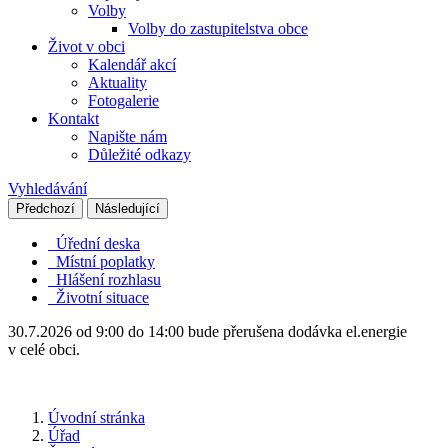
Volby
Volby do zastupitelstva obce
Život v obci
Kalendář akcí
Aktuality
Fotogalerie
Kontakt
Napište nám
Důležité odkazy
Vyhledávání
Předchozí
Následující
Úřední deska
Místní poplatky
Hlášení rozhlasu
Životní situace
30.7.2026 od 9:00 do 14:00 bude přerušena dodávka el.energie
v celé obci.
Úvodní stránka
Úřad