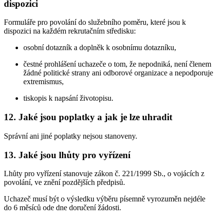
dispozici
Formuláře pro povolání do služebního poměru, které jsou k
dispozici na každém rekrutačním středisku:
osobní dotazník a doplněk k osobnímu dotazníku,
čestné prohlášení uchazeče o tom, že nepodniká, není členem
žádné politické strany ani odborové organizace a nepodporuje
extremismus,
tiskopis k napsání životopisu.
12. Jaké jsou poplatky a jak je lze uhradit
Správní ani jiné poplatky nejsou stanoveny.
13. Jaké jsou lhůty pro vyřízení
Lhůty pro vyřízení stanovuje zákon č. 221/1999 Sb., o vojácích z
povolání, ve znění pozdějších předpisů.
Uchazeč musí být o výsledku výběru písemně vyrozuměn nejdéle
do 6 měsíců ode dne doručení žádosti.