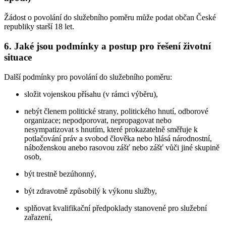
Žádost o povolání do služebního poměru může podat občan České
republiky starší 18 let.
6. Jaké jsou podmínky a postup pro řešení životní
situace
Další podmínky pro povolání do služebního poměru:
složit vojenskou přísahu (v rámci výběru),
nebýt členem politické strany, politického hnutí, odborové
organizace; nepodporovat, nepropagovat nebo
nesympatizovat s hnutím, které prokazatelně směřuje k
potlačování práv a svobod člověka nebo hlásá národnostní,
náboženskou anebo rasovou zášť nebo zášť vůči jiné skupině
osob,
být trestně bezúhonný,
být zdravotně způsobilý k výkonu služby,
splňovat kvalifikační předpoklady stanovené pro služební
zařazení,