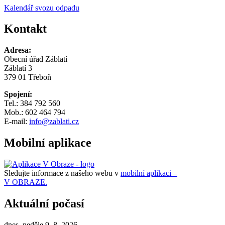
Kalendář svozu odpadu
Kontakt
Adresa:
Obecní úřad Záblatí
Záblatí 3
379 01 Třeboň
Spojení:
Tel.: 384 792 560
Mob.: 602 464 794
E-mail:
info@zablati.cz
Mobilní aplikace
Sledujte informace z našeho webu v
mobilní aplikaci –
V OBRAZE.
Aktuální počasí
dnes, neděle 9. 8. 2026