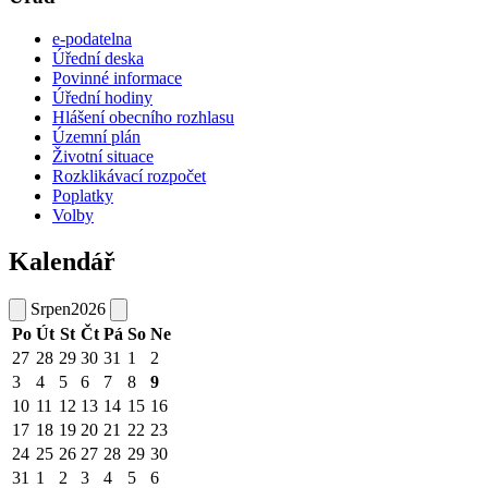
e-podatelna
Úřední deska
Povinné informace
Úřední hodiny
Hlášení obecního rozhlasu
Územní plán
Životní situace
Rozklikávací rozpočet
Poplatky
Volby
Kalendář
Srpen
2026
Po
Út
St
Čt
Pá
So
Ne
27
28
29
30
31
1
2
3
4
5
6
7
8
9
10
11
12
13
14
15
16
17
18
19
20
21
22
23
24
25
26
27
28
29
30
31
1
2
3
4
5
6