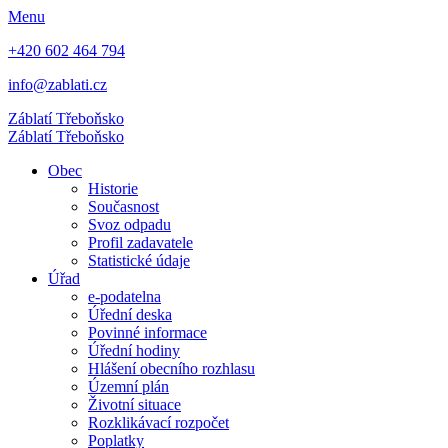
Menu
+420 602 464 794
info@zablati.cz
Záblatí
Třeboňsko
Záblatí
Třeboňsko
Obec
Historie
Současnost
Svoz odpadu
Profil zadavatele
Statistické údaje
Úřad
e-podatelna
Úřední deska
Povinné informace
Úřední hodiny
Hlášení obecního rozhlasu
Územní plán
Životní situace
Rozklikávací rozpočet
Poplatky