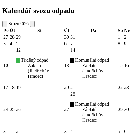
Kalendář svozu odpadu
Srpen
2026
Po
Út
St
Čt
Pá
So
Ne
27
28
29
30
31
1
2
3
4
5
6
7
8
9
12
14
Tříděný odpad
Komunální odpad
10
11
Záblatí
13
Záblatí
15
16
(Jindřichův
(Jindřichův
Hradec)
Hradec)
17
18
19
20
21
22
23
28
Komunální odpad
24
25
26
27
Záblatí
29
30
(Jindřichův
Hradec)
31
1
2
3
4
5
6