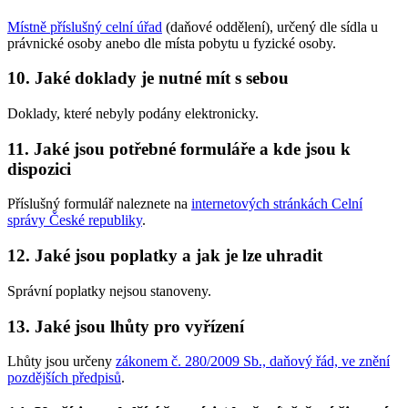
Místně příslušný celní úřad
(daňové oddělení), určený dle sídla u
právnické osoby anebo dle místa pobytu u fyzické osoby.
10. Jaké doklady je nutné mít s sebou
Doklady, které nebyly podány elektronicky.
11. Jaké jsou potřebné formuláře a kde jsou k
dispozici
Příslušný formulář naleznete na
internetových stránkách Celní
správy České republiky
.
12. Jaké jsou poplatky a jak je lze uhradit
Správní poplatky nejsou stanoveny.
13. Jaké jsou lhůty pro vyřízení
Lhůty jsou určeny
zákonem č. 280/2009 Sb., daňový řád, ve znění
pozdějších předpisů
.