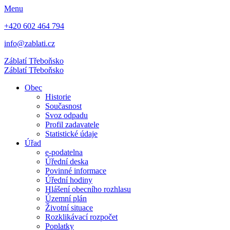
Menu
+420 602 464 794
info@zablati.cz
Záblatí
Třeboňsko
Záblatí
Třeboňsko
Obec
Historie
Současnost
Svoz odpadu
Profil zadavatele
Statistické údaje
Úřad
e-podatelna
Úřední deska
Povinné informace
Úřední hodiny
Hlášení obecního rozhlasu
Územní plán
Životní situace
Rozklikávací rozpočet
Poplatky