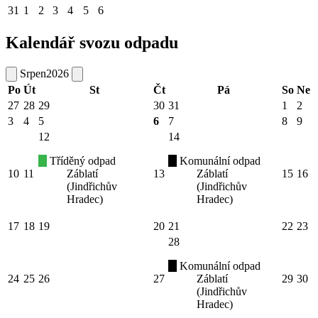
31
1
2
3
4
5
6
Kalendář svozu odpadu
Srpen
2026
Po
Út
St
Čt
Pá
So
Ne
27
28
29
30
31
1
2
3
4
5
6
7
8
9
12
14
Tříděný odpad
Komunální odpad
10
11
Záblatí
13
Záblatí
15
16
(Jindřichův
(Jindřichův
Hradec)
Hradec)
17
18
19
20
21
22
23
28
Komunální odpad
24
25
26
27
Záblatí
29
30
(Jindřichův
Hradec)