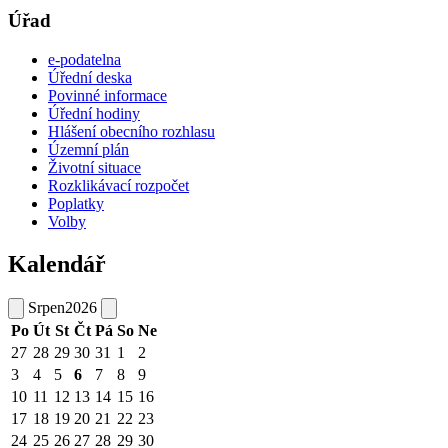
Úřad
e-podatelna
Úřední deska
Povinné informace
Úřední hodiny
Hlášení obecního rozhlasu
Územní plán
Životní situace
Rozklikávací rozpočet
Poplatky
Volby
Kalendář
Srpen
2026
Po
Út
St
Čt
Pá
So
Ne
27
28
29
30
31
1
2
3
4
5
6
7
8
9
10
11
12
13
14
15
16
17
18
19
20
21
22
23
24
25
26
27
28
29
30