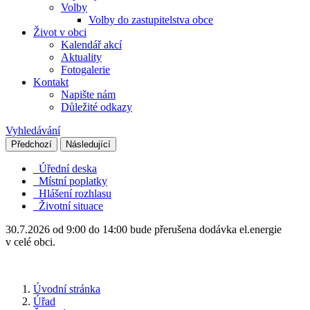
Volby
Volby do zastupitelstva obce
Život v obci
Kalendář akcí
Aktuality
Fotogalerie
Kontakt
Napište nám
Důležité odkazy
Vyhledávání
Předchozí
Následující
Úřední deska
Místní poplatky
Hlášení rozhlasu
Životní situace
30.7.2026 od 9:00 do 14:00 bude přerušena dodávka el.energie
v celé obci.
Úvodní stránka
Úřad