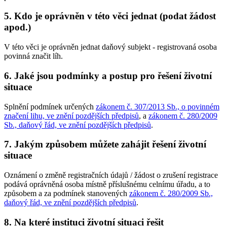
5. Kdo je oprávněn v této věci jednat (podat žádost
apod.)
V této věci je oprávněn jednat daňový subjekt - registrovaná osoba
povinná značit líh.
6. Jaké jsou podmínky a postup pro řešení životní
situace
Splnění podmínek určených
zákonem č. 307/2013 Sb., o povinném
značení lihu, ve znění pozdějších předpisů
, a
zákonem č. 280/2009
Sb., daňový řád, ve znění pozdějších předpisů
.
7. Jakým způsobem můžete zahájit řešení životní
situace
Oznámení o změně registračních údajů / žádost o zrušení registrace
podává oprávněná osoba místně příslušnému celnímu úřadu, a to
způsobem a za podmínek stanovených
zákonem č. 280/2009 Sb.,
daňový řád, ve znění pozdějších předpisů
.
8. Na které instituci životní situaci řešit