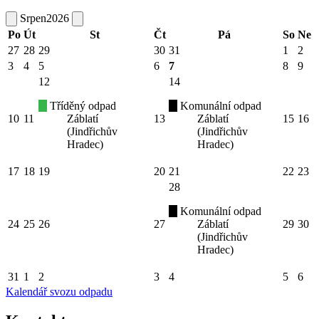
Srpen
2026
Po
Út
St
Čt
Pá
So
Ne
27
28
29
30
31
1
2
3
4
5
6
7
8
9
12
14
Tříděný odpad
Komunální odpad
10
11
Záblatí
13
Záblatí
15
16
(Jindřichův
(Jindřichův
Hradec)
Hradec)
17
18
19
20
21
22
23
28
Komunální odpad
24
25
26
27
Záblatí
29
30
(Jindřichův
Hradec)
31
1
2
3
4
5
6
Kalendář svozu odpadu