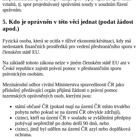
vztahů, tj. spor projednávaný správními soudy v soudním řízení
správním.
5. Kdo je oprávněn v této věci jednat (podat žádost
apod.)
Fyzická osoba, která se ocitla v tíživé ekonomickésituaci, kdy má
nedostatek finančních prostředků pro vedení přeshraničního sporu v
členském státě EU.
Na základě tohoto zákona nelze v jiném členském státě EU ani v
České republice zajistit právní pomoc v přeshraničním sporu
právnickým osobám.
Mezinárodní odbor civilní Ministerstva spravedlnosti ČR jako
příslušný předávající orgán přijímá žádosti o právní pomoc
tuzemských oprávněných osob, kterými jsou:
státní občané ČR (pokud mají na území ČR místo trvalého
pobytu nebo pokud se na území ČR obvykle zdržují),
cizinci, kteří na území ČR v souladu se zvláštními předpisy
pobývají nepřetržitě po dobu delší 90 dnů, nebo
cizinci, jimž byl udělen na území ČR azyl nebo doplňková
ochrana.