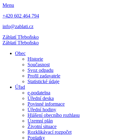
Menu
+420 602 464 794
info@zablati.cz
Záblatí
Třeboňsko
Záblatí
Třeboňsko
Obec
Historie
Současnost
Svoz odpadu
Profil zadavatele
Statistické údaje
Úřad
e-podatelna
Úřední deska
Povinné informace
Úřední hodiny
Hlášení obecního rozhlasu
Územní plán
Životní situace
Rozklikávací rozpočet
Poplatky