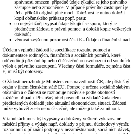
správnosti omezen, případně údaje týkající se jeho právního
zástupce nebo zmocněnce. V případě právního zastoupení je
třeba přiložit originál plné moci. Totožnost je nutno doložit
kopií občanského průkazu popř. pasu;
co nejvýstižněji vypsat údaje týkající se sporu, který je
předmětem žádosti o právní pomoc, a doložit kopie veškerých
dokladů;
věnovat zvýšenou pozornost části E - Údaje o finanční situaci.
Účelem vyplnění žádosti je specifikace rozsahu pomoci a
dokumentace rodinných, finančních a sociálních poměrů, které
odůvodňují přiznání úplného či částečného osvobození od soudních
výloh a právního zastoupení. Všechny části formuláře, zejména část
E, musí být doloženy.
O žádosti nerozhoduje Ministerstvo spravedlnosti ČR, ale příslušný
orgán v jiném členském státě EU. Pomoc je určena sociálně slabým
občanům a o žádosti se rozhoduje nezávisle podle okolností
každého případu. Příslušný úřad posoudí na základě žadatelem
předložených dokladů jeho aktuální ekonomickou situaci. Žádosti
může vyhovět zcela nebo částečně, ale může ji také zamítnout.
V tabulkách musí být vypsány a doloženy veškeré vykazované
měsíční příjmy a výdaje např. doklady o příjmu, důchodový výměr,
rozhodnutí o přiznání podpory v nezaměstnanosti, sociálních dávek,