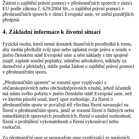
Žádost o zajištění právní pomoci v přeshraničních sporech v rámci
EU podle zákona č. 629/2004 Sb., o zajištění právní pomoci v
přeshraničních sporech v rámci Evropské unie, ve znění pozdějších
předpisů
4. Základní informace k životní situaci
Fyzická osoba, která nemá dostatek finančních prostředků k tomu,
aby mohla předložit svůj spor nebo uplatnit svoje práva u soudu v
jiném členském státě Evropské unie a nést náklady s tím spojené
(např. zaplatit soudní poplatky, odměnu advokátovi, náklady za
tlumočení a překlady), může podat žádost o zajištění právní pomoci
v přeshraničním sporu.
„Přeshraničním sporem“ se rozumí spor vyplývající z
občanskoprávních nebo obchodněprávních vztahů, jehož účastník
má místo svého pobytu v jiném členském státě Evropské unie, než
ve kterém působí soud, který spor rozhoduje. Za řízení o
přeshraničním sporu se považují též všechna řízení navazující na
řízení o přeshraničním sporu, jimiž se rozumí řízení o řádných nebo
mimořádných opravných prostředcích, řízení o uznání rozhodnutí,
řízení o prohlášení vykonatelnosti a řízení vykonávací nebo
exekuční.
Za přeshraniční spor se nepovažuje spor vyplývající ze správních