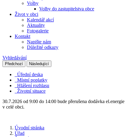
Volby
Volby do zastupitelstva obce
Život v obci
Kalendář akcí
Aktuality
Fotogalerie
Kontakt
Napište nám
Důležité odkazy
Vyhledávání
Předchozí
Následující
Úřední deska
Místní poplatky
Hlášení rozhlasu
Životní situace
30.7.2026 od 9:00 do 14:00 bude přerušena dodávka el.energie
v celé obci.
Úvodní stránka
Úřad