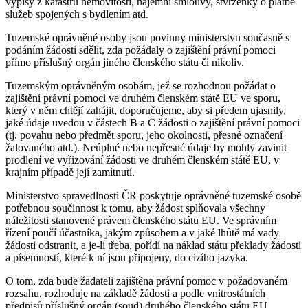
výpisy z katastru nemovitostí, nájemní smlouvy, stvrzenky o platbě
služeb spojených s bydlením atd.
Tuzemské oprávněné osoby jsou povinny ministerstvu současně s
podáním žádosti sdělit, zda požádaly o zajištění právní pomoci
přímo příslušný orgán jiného členského státu či nikoliv.
Tuzemským oprávněným osobám, jež se rozhodnou požádat o
zajištění právní pomoci ve druhém členském státě EU ve sporu,
který v něm chtějí zahájit, doporučujeme, aby si předem ujasnily,
jaké údaje uvedou v částech B a C žádosti o zajištění právní pomoci
(tj. povahu nebo předmět sporu, jeho okolnosti, přesné označení
žalovaného atd.). Neúplné nebo nepřesné údaje by mohly zavinit
prodlení ve vyřizování žádosti ve druhém členském státě EU, v
krajním případě její zamítnutí.
Ministerstvo spravedlnosti ČR poskytuje oprávněné tuzemské osobě
potřebnou součinnost k tomu, aby žádost splňovala všechny
náležitosti stanovené právem členského státu EU. Ve správním
řízení poučí účastníka, jakým způsobem a v jaké lhůtě má vady
žádosti odstranit, a je-li třeba, pořídí na náklad státu překlady žádosti
a písemností, které k ní jsou připojeny, do cizího jazyka.
O tom, zda bude žadateli zajištěna právní pomoc v požadovaném
rozsahu, rozhoduje na základě žádosti a podle vnitrostátních
předpisů příslušný orgán (soud) druhého členského státu EU.