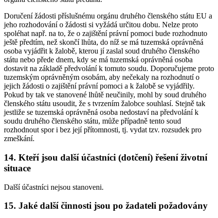
Doručení žádosti příslušnému orgánu druhého členského státu EU a
jeho rozhodování o žádosti si vyžádá určitou dobu. Nelze proto
spoléhat např. na to, že o zajištění právní pomoci bude rozhodnuto
ještě předtím, než skončí lhůta, do níž se má tuzemská oprávněná
osoba vyjádřit k žalobě, kterou jí zaslal soud druhého členského
státu nebo přede dnem, kdy se má tuzemská oprávněná osoba
dostavit na základě předvolání k tomuto soudu. Doporučujeme proto
tuzemským oprávněným osobám, aby nečekaly na rozhodnutí o
jejich žádosti o zajištění právní pomoci a k žalobě se vyjádřily.
Pokud by tak ve stanovené lhůtě neučinily, mohl by soud druhého
členského státu usoudit, že s tvrzením žalobce souhlasí. Stejně tak
jestliže se tuzemská oprávněná osoba nedostaví na předvolání k
soudu druhého členského státu, může případně tento soud
rozhodnout spor i bez její přítomnosti, tj. vydat tzv. rozsudek pro
zmeškání.
14. Kteří jsou další účastníci (dotčení) řešení životní
situace
Další účastníci nejsou stanoveni.
15. Jaké další činnosti jsou po žadateli požadovány