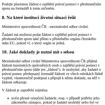
Podejte písemnou žádost o zajištění právní pomoci v přeshraničním
sporu na formuláři k tomu určeném.
8. Na které instituci životní situaci řešit
Ministerstvo spravedlnosti ČR - mezinárodní odbor civilní.
Žadatel má možnost podat žádost o zajištění právní pomoci v
přeshraničním sporu také přímo u příslušného orgánu členského
státu EU, pokud ví, o který orgán se jedná.
10. Jaké doklady je nutné mít s sebou
Mezinárodní odbor civilní Ministerstva spravedlnosti ČR přijímá
žádosti tuzemských oprávněných osob o zajištění právní pomoci v
přeshraničním sporu (dále jen „žádost“). Je nezbytné, aby žadatel o
právní pomoc předepsaný formulář žádosti ve všech rubrikách řádně
vyplnil, vlastnoručně podepsal a připojil k němu doklady, na něž v
žádosti odkazuje.
V žádosti je zapotřebí zejména:
uvést přesné označení žadatele, resp. v případě potřeby jeho
zákonného zástupce, pokud je žadatel nezletilý nebo byl ve