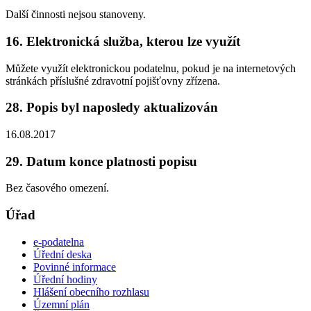
Další činnosti nejsou stanoveny.
16. Elektronická služba, kterou lze využít
Můžete využít elektronickou podatelnu, pokud je na internetových
stránkách příslušné zdravotní pojišťovny zřízena.
28. Popis byl naposledy aktualizován
16.08.2017
29. Datum konce platnosti popisu
Bez časového omezení.
Úřad
e-podatelna
Úřední deska
Povinné informace
Úřední hodiny
Hlášení obecního rozhlasu
Územní plán