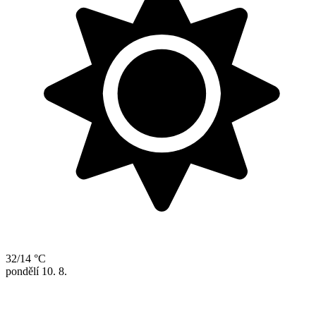
32/14 °C
pondělí
10. 8.