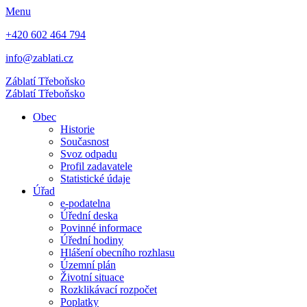
Menu
+420 602 464 794
info@zablati.cz
Záblatí
Třeboňsko
Záblatí
Třeboňsko
Obec
Historie
Současnost
Svoz odpadu
Profil zadavatele
Statistické údaje
Úřad
e-podatelna
Úřední deska
Povinné informace
Úřední hodiny
Hlášení obecního rozhlasu
Územní plán
Životní situace
Rozklikávací rozpočet
Poplatky