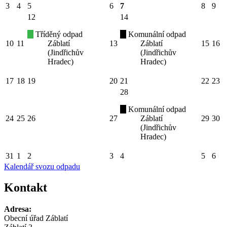
3
4
5
6
7
8
9
12
14
Tříděný odpad
Komunální odpad
10
11
Záblatí
13
Záblatí
15
16
(Jindřichův
(Jindřichův
Hradec)
Hradec)
17
18
19
20
21
22
23
28
Komunální odpad
24
25
26
27
Záblatí
29
30
(Jindřichův
Hradec)
31
1
2
3
4
5
6
Kalendář svozu odpadu
Kontakt
Adresa:
Obecní úřad Záblatí