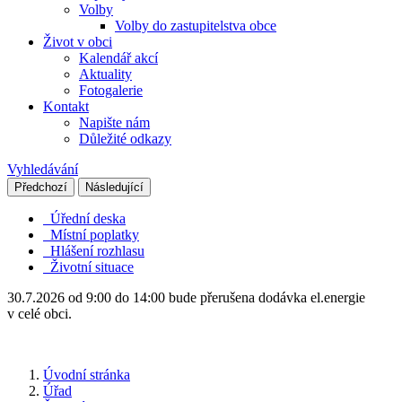
Volby
Volby do zastupitelstva obce
Život v obci
Kalendář akcí
Aktuality
Fotogalerie
Kontakt
Napište nám
Důležité odkazy
Vyhledávání
Předchozí
Následující
Úřední deska
Místní poplatky
Hlášení rozhlasu
Životní situace
30.7.2026 od 9:00 do 14:00 bude přerušena dodávka el.energie
v celé obci.
Úvodní stránka
Úřad