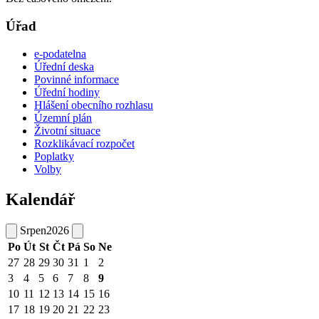
Úřad
e-podatelna
Úřední deska
Povinné informace
Úřední hodiny
Hlášení obecního rozhlasu
Územní plán
Životní situace
Rozklikávací rozpočet
Poplatky
Volby
Kalendář
Srpen
2026
Po
Út
St
Čt
Pá
So
Ne
27
28
29
30
31
1
2
3
4
5
6
7
8
9
10
11
12
13
14
15
16
17
18
19
20
21
22
23