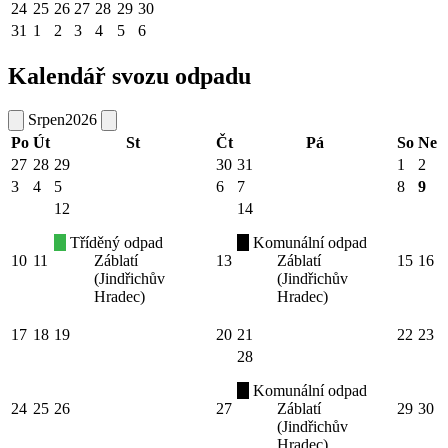
24
25
26
27
28
29
30
31
1
2
3
4
5
6
Kalendář svozu odpadu
Srpen
2026
Po
Út
St
Čt
Pá
So
Ne
27
28
29
30
31
1
2
3
4
5
6
7
8
9
12
14
Tříděný odpad
Komunální odpad
10
11
Záblatí
13
Záblatí
15
16
(Jindřichův
(Jindřichův
Hradec)
Hradec)
17
18
19
20
21
22
23
28
Komunální odpad
24
25
26
27
Záblatí
29
30
(Jindřichův
Hradec)