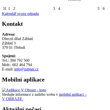
31
1
2
3
4
5
6
Kalendář svozu odpadu
Kontakt
Adresa:
Obecní úřad Záblatí
Záblatí 3
379 01 Třeboň
Spojení:
Tel.: 384 792 560
Mob.: 602 464 794
E-mail:
info@zablati.cz
Mobilní aplikace
Sledujte informace z našeho webu v
mobilní aplikaci –
V OBRAZE.
Aktuální počasí