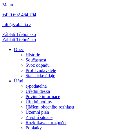
Menu
+420 602 464 794
info@zablati.cz
Záblatí
Třeboňsko
Záblatí
Třeboňsko
Obec
Historie
Současnost
Svoz odpadu
Profil zadavatele
Statistické údaje
Úřad
e-podatelna
Úřední deska
Povinné informace
Úřední hodiny
Hlášení obecního rozhlasu
Územní plán
Životní situace
Rozklikávací rozpočet
Poplatky