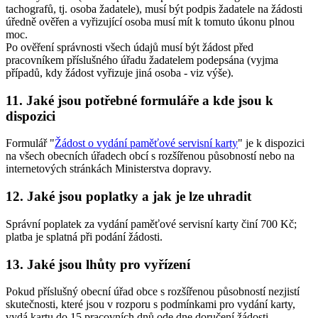
tachografů, tj. osoba žadatele), musí být podpis žadatele na žádosti
úředně ověřen a vyřizující osoba musí mít k tomuto úkonu plnou
moc.
Po ověření správnosti všech údajů musí být žádost před
pracovníkem příslušného úřadu žadatelem podepsána (vyjma
případů, kdy žádost vyřizuje jiná osoba - viz výše).
11. Jaké jsou potřebné formuláře a kde jsou k
dispozici
Formulář "
Žádost o vydání paměťové servisní karty
" je k dispozici
na všech obecních úřadech obcí s rozšířenou působností nebo na
internetových stránkách Ministerstva dopravy.
12. Jaké jsou poplatky a jak je lze uhradit
Správní poplatek za vydání paměťové servisní karty činí 700 Kč;
platba je splatná při podání žádosti.
13. Jaké jsou lhůty pro vyřízení
Pokud příslušný obecní úřad obce s rozšířenou působností nezjistí
skutečnosti, které jsou v rozporu s podmínkami pro vydání karty,
vydá kartu do 15 pracovních dnů ode dne doručení žádosti.