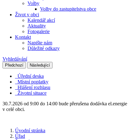
Volby
Volby do zastupitelstva obce
Život v obci
Kalendář akcí
Aktuality
Fotogalerie
Kontakt
Napište nám
Důležité odkazy
Vyhledávání
Předchozí
Následující
Úřední deska
Místní poplatky
Hlášení rozhlasu
Životní situace
30.7.2026 od 9:00 do 14:00 bude přerušena dodávka el.energie
v celé obci.
Úvodní stránka
Úřad