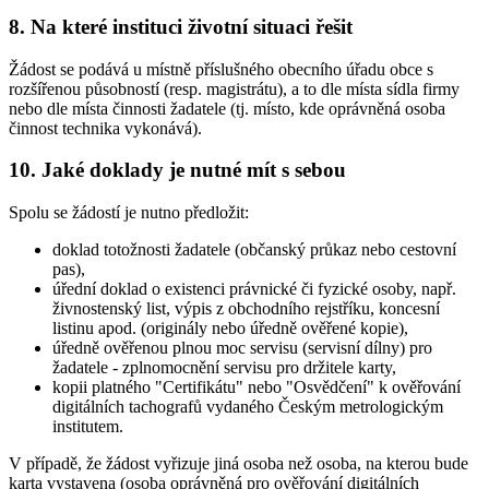
8. Na které instituci životní situaci řešit
Žádost se podává u místně příslušného obecního úřadu obce s
rozšířenou působností (resp. magistrátu), a to dle místa sídla firmy
nebo dle místa činnosti žadatele (tj. místo, kde oprávněná osoba
činnost technika vykonává).
10. Jaké doklady je nutné mít s sebou
Spolu se žádostí je nutno předložit:
doklad totožnosti žadatele (občanský průkaz nebo cestovní
pas),
úřední doklad o existenci právnické či fyzické osoby, např.
živnostenský list, výpis z obchodního rejstříku, koncesní
listinu apod. (originály nebo úředně ověřené kopie),
úředně ověřenou plnou moc servisu (servisní dílny) pro
žadatele - zplnomocnění servisu pro držitele karty,
kopii platného "Certifikátu" nebo "Osvědčení" k ověřování
digitálních tachografů vydaného Českým metrologickým
institutem.
V případě, že žádost vyřizuje jiná osoba než osoba, na kterou bude
karta vystavena (osoba oprávněná pro ověřování digitálních