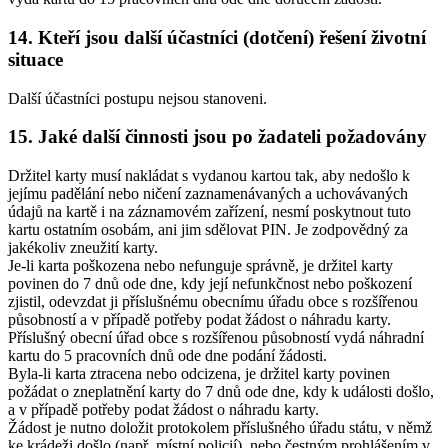
14. Kteří jsou další účastníci (dotčení) řešení životní
situace
Další účastníci postupu nejsou stanoveni.
15. Jaké další činnosti jsou po žadateli požadovány
Držitel karty musí nakládat s vydanou kartou tak, aby nedošlo k
jejímu padělání nebo ničení zaznamenávaných a uchovávaných
údajů na kartě i na záznamovém zařízení, nesmí poskytnout tuto
kartu ostatním osobám, ani jim sdělovat PIN. Je zodpovědný za
jakékoliv zneužití karty.
Je-li karta poškozena nebo nefunguje správně, je držitel karty
povinen do 7 dnů ode dne, kdy její nefunkčnost nebo poškození
zjistil, odevzdat ji příslušnému obecnímu úřadu obce s rozšířenou
působností a v případě potřeby podat žádost o náhradu karty.
Příslušný obecní úřad obce s rozšířenou působností vydá náhradní
kartu do 5 pracovních dnů ode dne podání žádosti.
Byla-li karta ztracena nebo odcizena, je držitel karty povinen
požádat o zneplatnění karty do 7 dnů ode dne, kdy k události došlo,
a v případě potřeby podat žádost o náhradu karty.
Žádost je nutno doložit protokolem příslušného úřadu státu, v němž
ke krádeži došlo (např. místní policií), nebo čestným prohlášením v