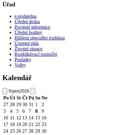
Úřad
e-podatelna
Úřední deska
Povinné informace
Úřední hodiny
Hlášení obecního rozhlasu
Územní plán
Životní situace
Rozklikávací rozpočet
Poplatky
Volby
Kalendář
Srpen
2026
Po
Út
St
Čt
Pá
So
Ne
27
28
29
30
31
1
2
3
4
5
6
7
8
9
10
11
12
13
14
15
16
17
18
19
20
21
22
23
24
25
26
27
28
29
30