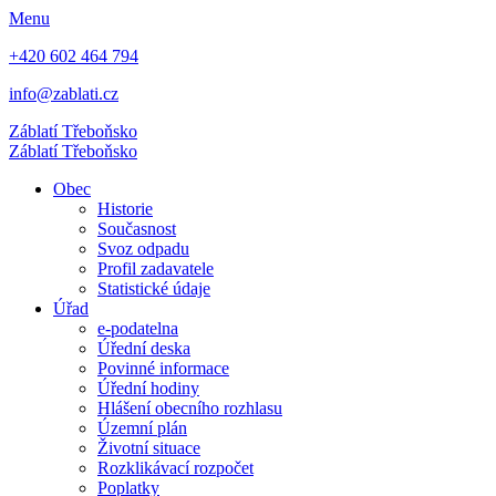
Menu
+420 602 464 794
info@zablati.cz
Záblatí
Třeboňsko
Záblatí
Třeboňsko
Obec
Historie
Současnost
Svoz odpadu
Profil zadavatele
Statistické údaje
Úřad
e-podatelna
Úřední deska
Povinné informace
Úřední hodiny
Hlášení obecního rozhlasu
Územní plán
Životní situace
Rozklikávací rozpočet
Poplatky