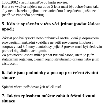
1360/2002 vlastnit paměťovou kartu servisu.
Karta se vydává nejdéle na dobu 5 let a musí být uchovávána tak,
aby nedocházelo k jejímu mechanickému či tepelnému poškození
(např. ve vhodném pouzdru).
5. Kdo je oprávněn v této věci jednat (podat žádost
apod.)
Žádost podává fyzická nebo právnická osoba, která je dopravcem
provozujícím nákladní vozidla s největší povolenou hmotností
soupravy nad 3,5 tuny a autobusy, jejichž provoz musí být sledován
pomocí digitálního tachografu.
Za právnickou osobu může jednat fyzická osoba, která je jejím
statutárním orgánem, členem jejího statutárního orgánu nebo jejím
zástupcem.
6. Jaké jsou podmínky a postup pro řešení životní
situace
Splnění všech požadovaných náležitostí.
7. Jakým způsobem můžete zahájit řešení životní
situace