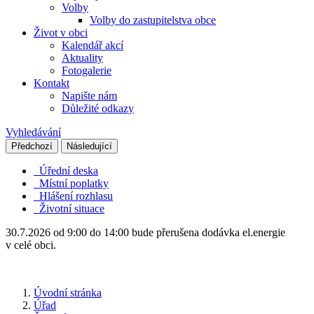
Volby
Volby do zastupitelstva obce
Život v obci
Kalendář akcí
Aktuality
Fotogalerie
Kontakt
Napište nám
Důležité odkazy
Vyhledávání
Předchozí
Následující
Úřední deska
Místní poplatky
Hlášení rozhlasu
Životní situace
30.7.2026 od 9:00 do 14:00 bude přerušena dodávka el.energie
v celé obci.
Úvodní stránka
Úřad