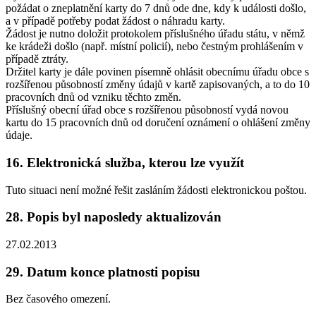
požádat o zneplatnění karty do 7 dnů ode dne, kdy k události došlo,
a v případě potřeby podat žádost o náhradu karty.
Žádost je nutno doložit protokolem příslušného úřadu státu, v němž
ke krádeži došlo (např. místní policií), nebo čestným prohlášením v
případě ztráty.
Držitel karty je dále povinen písemně ohlásit obecnímu úřadu obce s
rozšířenou působností změny údajů v kartě zapisovaných, a to do 10
pracovních dnů od vzniku těchto změn.
Příslušný obecní úřad obce s rozšířenou působností vydá novou
kartu do 15 pracovních dnů od doručení oznámení o ohlášení změny
údaje.
16. Elektronická služba, kterou lze využít
Tuto situaci není možné řešit zasláním žádosti elektronickou poštou.
28. Popis byl naposledy aktualizován
27.02.2013
29. Datum konce platnosti popisu
Bez časového omezení.