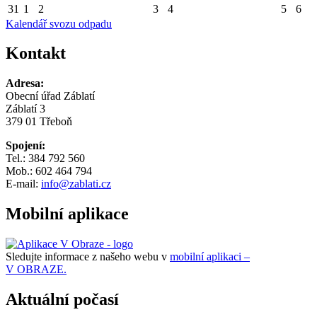
31
1
2
3
4
5
6
Kalendář svozu odpadu
Kontakt
Adresa:
Obecní úřad Záblatí
Záblatí 3
379 01 Třeboň
Spojení:
Tel.: 384 792 560
Mob.: 602 464 794
E-mail:
info@zablati.cz
Mobilní aplikace
Sledujte informace z našeho webu v
mobilní aplikaci –
V OBRAZE.
Aktuální počasí