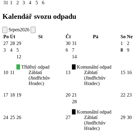
31
1
2
3
4
5
6
Kalendář svozu odpadu
Srpen
2026
Po
Út
St
Čt
Pá
So
Ne
27
28
29
30
31
1
2
3
4
5
6
7
8
9
12
14
Tříděný odpad
Komunální odpad
10
11
Záblatí
13
Záblatí
15
16
(Jindřichův
(Jindřichův
Hradec)
Hradec)
17
18
19
20
21
22
23
28
Komunální odpad
24
25
26
27
Záblatí
29
30
(Jindřichův
Hradec)