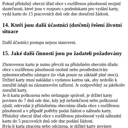
Pokud příslušný obecní úřad obce s rozšířenou působností nezjistí
skutečnosti, které jsou v rozporu s podmínkami pro vydání karty,
vydá kartu do 15 pracovních dnů ode dne doručení žádosti.
14. Kteří jsou další účastníci (dotčení) řešení životní
situace
Další účastníci postupu nejsou stanoveni.
15. Jaké další činnosti jsou po žadateli požadovány
Zhotovenou kartu je nutno převzít na příslušném obecním úřadu
obce s rozšířenou působností osobně nebo prostřednictvím
zplnomocněného zástupce (to však pouze na základě plné moci).
Držitel karty musí nakládat s vydanou kartou tak, aby nedošlo k
zneužití údajů na záznamovém zařízení. Je zodpovědný za jakékoliv
zneužití karty.
Je-li karta poškozena nebo nefunguje správně, je držitel karty
povinen do 7 dnů ode dne, kdy její nefunkčnost nebo poškození
zjistil, odevzdat ji příslušnému obecnímu úřadu obce s rozšířenou
působností a v případě potřeby podat žádost o náhradu karty.
Příslušný obecní úřad obce s rozšířenou působností vydá náhradní
kartu do 5 pracovních dnů ode dne podání žádosti.
Byla-li karta ztracena nebo odcizena, je držitel karty povinen