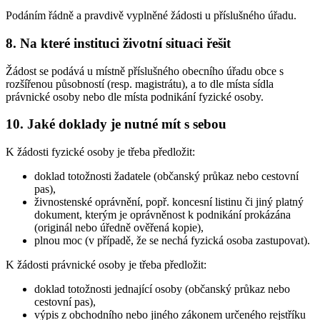
Podáním řádně a pravdivě vyplněné žádosti u příslušného úřadu.
8. Na které instituci životní situaci řešit
Žádost se podává u místně příslušného obecního úřadu obce s
rozšířenou působností (resp. magistrátu), a to dle místa sídla
právnické osoby nebo dle místa podnikání fyzické osoby.
10. Jaké doklady je nutné mít s sebou
K žádosti fyzické osoby je třeba předložit:
doklad totožnosti žadatele (občanský průkaz nebo cestovní
pas),
živnostenské oprávnění, popř. koncesní listinu či jiný platný
dokument, kterým je oprávněnost k podnikání prokázána
(originál nebo úředně ověřená kopie),
plnou moc (v případě, že se nechá fyzická osoba zastupovat).
K žádosti právnické osoby je třeba předložit:
doklad totožnosti jednající osoby (občanský průkaz nebo
cestovní pas),
výpis z obchodního nebo jiného zákonem určeného rejstříku