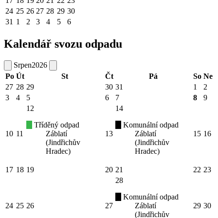
17
18
19
20
21
22
23
24
25
26
27
28
29
30
31
1
2
3
4
5
6
Kalendář svozu odpadu
Srpen
2026
Po
Út
St
Čt
Pá
So
Ne
27
28
29
30
31
1
2
3
4
5
6
7
8
9
12
14
Tříděný odpad
Komunální odpad
10
11
Záblatí
13
Záblatí
15
16
(Jindřichův
(Jindřichův
Hradec)
Hradec)
17
18
19
20
21
22
23
28
Komunální odpad
24
25
26
27
Záblatí
29
30
(Jindřichův