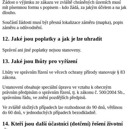
Žádost o výjimku ze zákazu ve zvláště chráněných územích musí
mít písemnou formu s popisem - kdo žádá, za jakým účelem a na jak
dlouho.
Součástí žádosti musí být přesná lokalizace záměru (mapka), popis
záměru a odůvodnění.
12. Jaké jsou poplatky a jak je lze uhradit
Správní ani jiné poplatky nejsou stanoveny.
13. Jaké jsou lhůty pro vyřízení
Lhůty ve správním řízení ve věcech ochrany přírody stanovuje § 83
zákona.
Ustanovení obsahuje speciální úpravu ve vztahu k obecným
právním předpisům o správním řízení, tj. k zákonu č. 500/2004 Sb.,
správnímu řádu, ve znění pozdějších předpisů.
Ve zvláště složitých případech lze rozhodnout do 90 dnů, většinou
do 60 dnů, v jednoduchých případech bezodkladně.
14. Kteří jsou další účastníci (dotčení) řešení životní