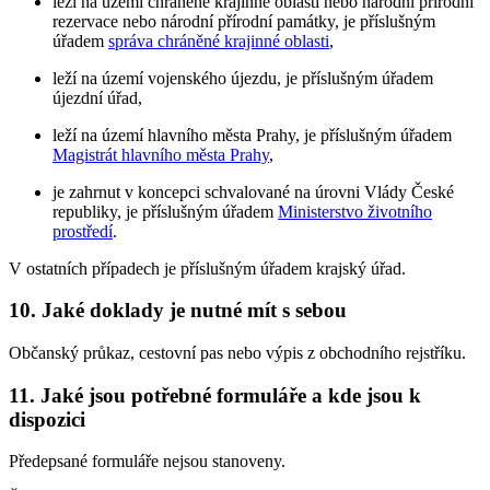
leží na území chráněné krajinné oblasti nebo národní přírodní
rezervace nebo národní přírodní památky, je příslušným
úřadem
správa chráněné krajinné oblasti
,
leží na území vojenského újezdu, je příslušným úřadem
újezdní úřad,
leží na území hlavního města Prahy, je příslušným úřadem
Magistrát hlavního města Prahy
,
je zahrnut v koncepci schvalované na úrovni Vlády České
republiky, je příslušným úřadem
Ministerstvo životního
prostředí
.
V ostatních případech je příslušným úřadem krajský úřad.
10. Jaké doklady je nutné mít s sebou
Občanský průkaz, cestovní pas nebo výpis z obchodního rejstříku.
11. Jaké jsou potřebné formuláře a kde jsou k
dispozici
Předepsané formuláře nejsou stanoveny.