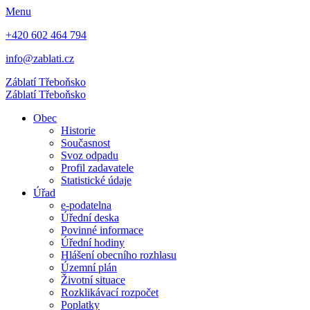
Menu
+420 602 464 794
info@zablati.cz
Záblatí
Třeboňsko
Záblatí
Třeboňsko
Obec
Historie
Současnost
Svoz odpadu
Profil zadavatele
Statistické údaje
Úřad
e-podatelna
Úřední deska
Povinné informace
Úřední hodiny
Hlášení obecního rozhlasu
Územní plán
Životní situace
Rozklikávací rozpočet
Poplatky