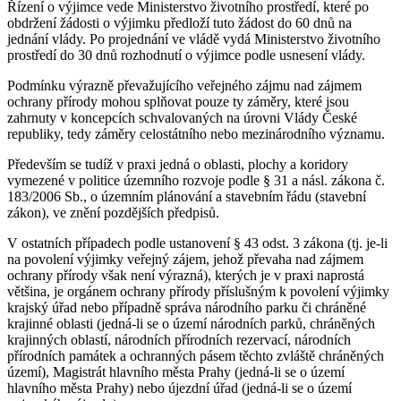
Řízení o výjimce vede Ministerstvo životního prostředí, které po
obdržení žádosti o výjimku předloží tuto žádost do 60 dnů na
jednání vlády. Po projednání ve vládě vydá Ministerstvo životního
prostředí do 30 dnů rozhodnutí o výjimce podle usnesení vlády.
Podmínku výrazně převažujícího veřejného zájmu nad zájmem
ochrany přírody mohou splňovat pouze ty záměry, které jsou
zahrnuty v koncepcích schvalovaných na úrovni Vlády České
republiky, tedy záměry celostátního nebo mezinárodního významu.
Především se tudíž v praxi jedná o oblasti, plochy a koridory
vymezené v politice územního rozvoje podle § 31 a násl. zákona č.
183/2006 Sb., o územním plánování a stavebním řádu (stavební
zákon), ve znění pozdějších předpisů.
V ostatních případech podle ustanovení § 43 odst. 3 zákona (tj. je-li
na povolení výjimky veřejný zájem, jehož převaha nad zájmem
ochrany přírody však není výrazná), kterých je v praxi naprostá
většina, je orgánem ochrany přírody příslušným k povolení výjimky
krajský úřad nebo případně správa národního parku či chráněné
krajinné oblasti (jedná-li se o území národních parků, chráněných
krajinných oblastí, národních přírodních rezervací, národních
přírodních památek a ochranných pásem těchto zvláště chráněných
území), Magistrát hlavního města Prahy (jedná-li se o území
hlavního města Prahy) nebo újezdní úřad (jedná-li se o území