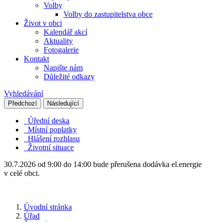
Volby
Volby do zastupitelstva obce
Život v obci
Kalendář akcí
Aktuality
Fotogalerie
Kontakt
Napište nám
Důležité odkazy
Vyhledávání
Předchozí
Následující
Úřední deska
Místní poplatky
Hlášení rozhlasu
Životní situace
30.7.2026 od 9:00 do 14:00 bude přerušena dodávka el.energie
v celé obci.
Úvodní stránka
Úřad