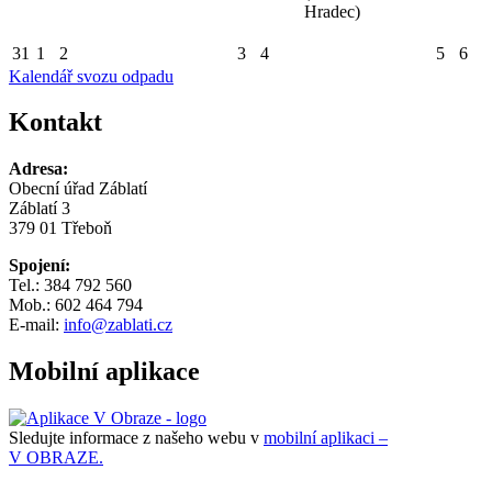
Hradec)
31
1
2
3
4
5
6
Kalendář svozu odpadu
Kontakt
Adresa:
Obecní úřad Záblatí
Záblatí 3
379 01 Třeboň
Spojení:
Tel.: 384 792 560
Mob.: 602 464 794
E-mail:
info@zablati.cz
Mobilní aplikace
Sledujte informace z našeho webu v
mobilní aplikaci –
V OBRAZE.