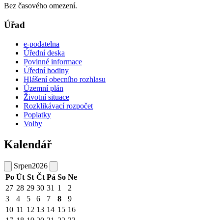
Bez časového omezení.
Úřad
e-podatelna
Úřední deska
Povinné informace
Úřední hodiny
Hlášení obecního rozhlasu
Územní plán
Životní situace
Rozklikávací rozpočet
Poplatky
Volby
Kalendář
Srpen
2026
Po
Út
St
Čt
Pá
So
Ne
27
28
29
30
31
1
2
3
4
5
6
7
8
9
10
11
12
13
14
15
16