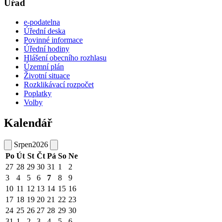
Úřad
e-podatelna
Úřední deska
Povinné informace
Úřední hodiny
Hlášení obecního rozhlasu
Územní plán
Životní situace
Rozklikávací rozpočet
Poplatky
Volby
Kalendář
Srpen
2026
Po
Út
St
Čt
Pá
So
Ne
27
28
29
30
31
1
2
3
4
5
6
7
8
9
10
11
12
13
14
15
16
17
18
19
20
21
22
23
24
25
26
27
28
29
30
31
1
2
3
4
5
6