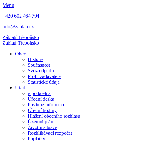
Menu
+420 602 464 794
info@zablati.cz
Záblatí
Třeboňsko
Záblatí
Třeboňsko
Obec
Historie
Současnost
Svoz odpadu
Profil zadavatele
Statistické údaje
Úřad
e-podatelna
Úřední deska
Povinné informace
Úřední hodiny
Hlášení obecního rozhlasu
Územní plán
Životní situace
Rozklikávací rozpočet
Poplatky