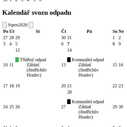
Kalendář svozu odpadu
Srpen
2026
Po
Út
St
Čt
Pá
So
Ne
27
28
29
30
31
1
2
3
4
5
6
7
8
9
12
14
Tříděný odpad
Komunální odpad
10
11
Záblatí
13
Záblatí
15
16
(Jindřichův
(Jindřichův
Hradec)
Hradec)
17
18
19
20
21
22
23
28
Komunální odpad
24
25
26
27
Záblatí
29
30
(Jindřichův
Hradec)