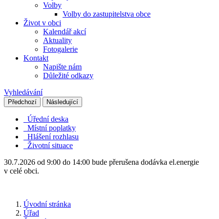
Volby
Volby do zastupitelstva obce
Život v obci
Kalendář akcí
Aktuality
Fotogalerie
Kontakt
Napište nám
Důležité odkazy
Vyhledávání
Předchozí
Následující
Úřední deska
Místní poplatky
Hlášení rozhlasu
Životní situace
30.7.2026 od 9:00 do 14:00 bude přerušena dodávka el.energie
v celé obci.
Úvodní stránka
Úřad