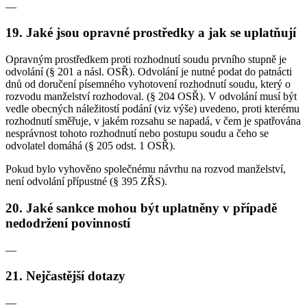
—
19. Jaké jsou opravné prostředky a jak se uplatňují
Opravným prostředkem proti rozhodnutí soudu prvního stupně je
odvolání (§ 201 a násl. OSŘ). Odvolání je nutné podat do patnácti
dnů od doručení písemného vyhotovení rozhodnutí soudu, který o
rozvodu manželství rozhodoval. (§ 204 OSŘ). V odvolání musí být
vedle obecných náležitostí podání (viz výše) uvedeno, proti kterému
rozhodnutí směřuje, v jakém rozsahu se napadá, v čem je spatřována
nesprávnost tohoto rozhodnutí nebo postupu soudu a čeho se
odvolatel domáhá (§ 205 odst. 1 OSŘ).
Pokud bylo vyhověno společnému návrhu na rozvod manželství,
není odvolání přípustné (§ 395 ZŘS).
20. Jaké sankce mohou být uplatněny v případě
nedodržení povinností
—
21. Nejčastější dotazy
—