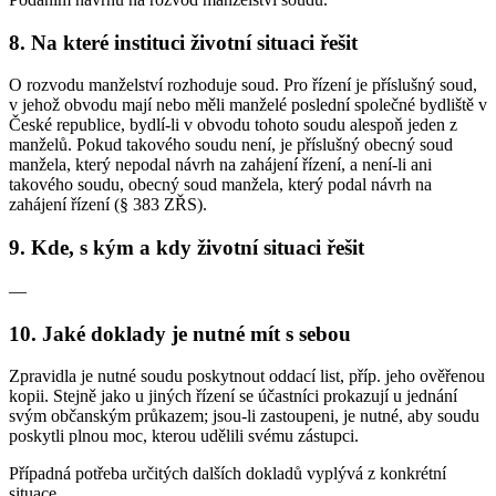
8. Na které instituci životní situaci řešit
O rozvodu manželství rozhoduje soud. Pro řízení je příslušný soud,
v jehož obvodu mají nebo měli manželé poslední společné bydliště v
České republice, bydlí-li v obvodu tohoto soudu alespoň jeden z
manželů. Pokud takového soudu není, je příslušný obecný soud
manžela, který nepodal návrh na zahájení řízení, a není-li ani
takového soudu, obecný soud manžela, který podal návrh na
zahájení řízení (§ 383 ZŘS).
9. Kde, s kým a kdy životní situaci řešit
—
10. Jaké doklady je nutné mít s sebou
Zpravidla je nutné soudu poskytnout oddací list, příp. jeho ověřenou
kopii. Stejně jako u jiných řízení se účastníci prokazují u jednání
svým občanským průkazem; jsou-li zastoupeni, je nutné, aby soudu
poskytli plnou moc, kterou udělili svému zástupci.
Případná potřeba určitých dalších dokladů vyplývá z konkrétní
situace.