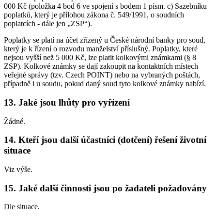
000 Kč (položka 4 bod 6 ve spojení s bodem 1 písm. c) Sazebníku
poplatků, který je přílohou zákona č. 549/1991, o soudních
poplatcích - dále jen „ZSP“).
Poplatky se platí na účet zřízený u České národní banky pro soud,
který je k řízení o rozvodu manželství příslušný. Poplatky, které
nejsou vyšší než 5 000 Kč, lze platit kolkovými známkami (§ 8
ZSP). Kolkové známky se dají zakoupit na kontaktních místech
veřejné správy (tzv. Czech POINT) nebo na vybraných poštách,
případně i u soudu, pokud daný soud tyto kolkové známky nabízí.
13. Jaké jsou lhůty pro vyřízení
Žádné.
14. Kteří jsou další účastníci (dotčení) řešení životní
situace
Viz výše.
15. Jaké další činnosti jsou po žadateli požadovány
Dle situace.