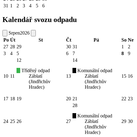
31
1
2
3
4
5
6
Kalendář svozu odpadu
Srpen
2026
Po
Út
St
Čt
Pá
So
Ne
27
28
29
30
31
1
2
3
4
5
6
7
8
9
12
14
Tříděný odpad
Komunální odpad
10
11
Záblatí
13
Záblatí
15
16
(Jindřichův
(Jindřichův
Hradec)
Hradec)
17
18
19
20
21
22
23
28
Komunální odpad
24
25
26
27
Záblatí
29
30
(Jindřichův
Hradec)