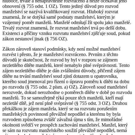
hluboce, trvale a nenapravitelně rozvráceno a nelze očekávat jeho
obnovení (§ 755 odst. 1 OZ). Tento jediný důvod pro rozvod
manželství se nazývá kvalifikovaný rozvrat. Hluboký rozvrat
znamená, že se dotýká samé podstaty manželství, kterým je
vzájemný poměr manželů. Manželé odmítají žít spolu jako manželé.
Trvalý rozvrat znamená, že rozvrat manželství trvá po delší dobu.
Existenci a příčiny vzniku rozvratu manželství zjišťuje soud, pokud
zákon nestanoví jinak (§ 756 OZ).
Zákon zároveň stanoví podmínky, kdy není možné manželství
rozvést i přesto, že je manželství rozvráceno. Prvním z těchto
důvodů je skutečnost, že rozvod by byl v rozporu se zájmem
nezletilého dítěte manželů, které nenabylo plné svéprávnosti. Tento
zájem nezletilého dítěte je dán zvláštními důvody, přičemž zájem
dítěte na trvání manželství soud zjistí dotazem u opatrovníka,
kterého soud jmenoval pro řízení o úpravu poměru k dítěti na dobu
po rozvodu (§ 755 odst. 2 písm. a) OZ). Zároveň soud manželství
nerozvede, dokud nerozhodne o poměrech dítěte v době po rozvodu
manželů. To se samozřejmě týká pouze těch manželů, kteří mají
nezletilé dítě, jež není plně svéprávné (§ 755 odst. 3 OZ). Druhou
překážkou je zájem manžela, který se na rozvratu porušením
manželských povinností převážně nepodílel a kterému by byla
rozvodem způsobena zvlášť závažná újma s tím, že mimořádné
okolnosti svědčí ve prospěch zachování manželství. Manžel, který
se sám na rozvratu manželského soužití převážně nepodílel, nemá