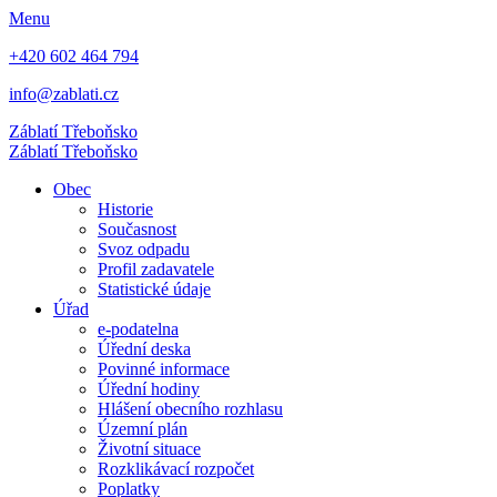
Menu
+420 602 464 794
info@zablati.cz
Záblatí
Třeboňsko
Záblatí
Třeboňsko
Obec
Historie
Současnost
Svoz odpadu
Profil zadavatele
Statistické údaje
Úřad
e-podatelna
Úřední deska
Povinné informace
Úřední hodiny
Hlášení obecního rozhlasu
Územní plán
Životní situace
Rozklikávací rozpočet
Poplatky