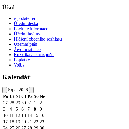
Úřad
e-podatelna
Úřední deska
Povinné informace
Úřední hodiny
Hlášení obecního rozhlasu
Územní plán
Životní situace
Rozklikávací rozpočet
Poplatky
Volby
Kalendář
Srpen
2026
Po
Út
St
Čt
Pá
So
Ne
27
28
29
30
31
1
2
3
4
5
6
7
8
9
10
11
12
13
14
15
16
17
18
19
20
21
22
23
24
25
26
27
28
29
30