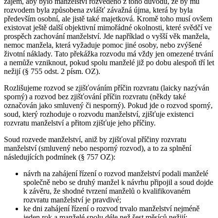
zájem, aby bylo manželství rozvedeno z toho důvodu, že by mu
rozvodem byla způsobena zvlášť závažná újma, která by byla
především osobní, ale jistě také majetková. Kromě toho musí ovšem
existovat ještě další objektivní mimořádné okolnosti, které svědčí ve
prospěch zachování manželství. Jde například o vyšší věk manžela,
nemoc manžela, která vyžaduje pomoc jiné osoby, nebo zvýšené
životní náklady. Tato překážka rozvodu má vždy jen omezené trvání
a nemůže vzniknout, pokud spolu manželé již po dobu alespoň tří let
nežijí (§ 755 odst. 2 písm. OZ).
Rozlišujeme rozvod se zjišťováním příčin rozvratu (laicky nazýván
sporný) a rozvod bez zjišťování příčin rozvratu (někdy také
označován jako smluvený či nesporný). Pokud jde o rozvod sporný,
soud, který rozhoduje o rozvodu manželství, zjišťuje existenci
rozvratu manželství a přitom zjišťuje jeho příčiny.
Soud rozvede manželství, aniž by zjišťoval příčiny rozvratu
manželství (smluvený nebo nesporný rozvod), a to za splnění
následujících podmínek (§ 757 OZ):
návrh na zahájení řízení o rozvod manželství podali manželé
společně nebo se druhý manžel k návrhu připojil a soud dojde
k závěru, že shodné tvrzení manželů o kvalifikovaném
rozvratu manželství je pravdivé;
ke dni zahájení řízení o rozvod trvalo manželství nejméně
jeden rok a manželé spolu déle než šest měsíců nežijí;