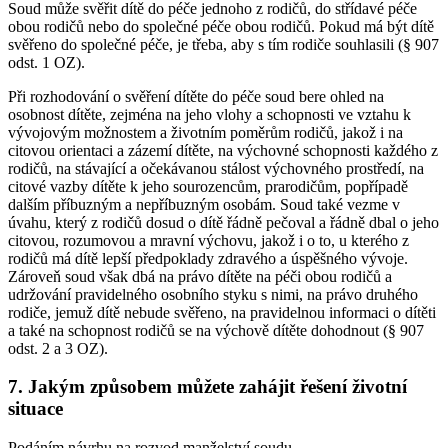
Soud může svěřit dítě do péče jednoho z rodičů, do střídavé péče
obou rodičů nebo do společné péče obou rodičů. Pokud má být dítě
svěřeno do společné péče, je třeba, aby s tím rodiče souhlasili (§ 907
odst. 1 OZ).
Při rozhodování o svěření dítěte do péče soud bere ohled na
osobnost dítěte, zejména na jeho vlohy a schopnosti ve vztahu k
vývojovým možnostem a životním poměrům rodičů, jakož i na
citovou orientaci a zázemí dítěte, na výchovné schopnosti každého z
rodičů, na stávající a očekávanou stálost výchovného prostředí, na
citové vazby dítěte k jeho sourozencům, prarodičům, popřípadě
dalším příbuzným a nepříbuzným osobám. Soud také vezme v
úvahu, který z rodičů dosud o dítě řádně pečoval a řádně dbal o jeho
citovou, rozumovou a mravní výchovu, jakož i o to, u kterého z
rodičů má dítě lepší předpoklady zdravého a úspěšného vývoje.
Zároveň soud však dbá na právo dítěte na péči obou rodičů a
udržování pravidelného osobního styku s nimi, na právo druhého
rodiče, jemuž dítě nebude svěřeno, na pravidelnou informaci o dítěti
a také na schopnost rodičů se na výchově dítěte dohodnout (§ 907
odst. 2 a 3 OZ).
7. Jakým způsobem můžete zahájit řešení životní
situace
Podáním návrhu na rozvod manželství soudu.