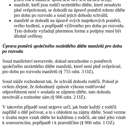
manželé, kteří jsou rodiči nezletilého dítěte, které nenabylo
plné svéprávnosti, se dohodli na úpravě poměrů tohoto dítěte
pro dobu po rozvodu a soud jejich dohodu schválil;
manželé se dohodli na úpravě svých majetkových poměrů,
svého bydlení, a popřípadě výživného pro dobu po rozvodu.
Tyto dohody vyžadují písemnou formu a podpisy musí být
úředně ověřeny.
Úprava poměrů společného nezletilého dítěte manželů pro dobu
po rozvodu
Soud manželství nerozvede, dokud nerozhodne o poměrech
společného nezletilého dítěte manželů, které není plně svéprávné,
pro dobu po rozvodu manželů (§ 755 odst. 3 OZ).
Soud může rozhodnout tak, že schválí dohodu rodičů. Pokud je
ovšem zřejmé, že dohodnutý způsob výkonu rodičovské
odpovědnosti není v souladu se zájmem dítěte, tuto dohodu
neschválí a rozhodne sám (§ 906 odst. 2 OZ).
V takovém případě soud nejprve určí, jak bude každý z rodičů
napříště o dítě pečovat, a to s ohledem na zájmy dítěte. Soud vezme
v úvahu nejen vztah dítěte ke každému z rodičů, ale také jeho vztah
k sourozencům, popřípadě i k prarodičům (§ 906 odst. 1 OZ).