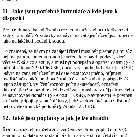
11. Jaké jsou potřebné formuláře a kde jsou k
dispozici
Pro návrh na zahájení řízení o rozvod manželství není k dispozici
žádný formulář. Požadavky na návrh na zahájení řízení jsou obecné
jako na jakékoli podání k soudu.
To znamená, že návrh na zahájení řízení musí být písemný a musí z
něj být patrno, kterému soudu je určen, kdo návrh podává, které
věci se týká a co sleduje, a musí být podepsán a opatřen datem (§ 42
odst. 4 zákona č. 99/1963 Sb., občanský soudní řád - dále jen OSŘ).
Návrh na zahájení řízení musí dále obsahovat jméno, příjmení,
bydliště účastníků, popřípadě rodná čísla účastníků, popřípadě též
jejich zástupců, vylíčení rozhodujících skutečností, označení
důkazů, jichž se navrhovatel dovolává, a musí být z něj patrno, čeho
se navrhovatel domáhá (§ 79 odst. 1 OSŘ). Navrhovatel je povinen
k návrhu připojit písemné důkazy, jichž se dovolává, a to v listinné
nebo v elektronické podobě (§ 79 odst. 2 OSŘ).
12. Jaké jsou poplatky a jak je lze uhradit
Řízení o rozvod manželství je zatíženo soudním poplatkem. Výše
soudního poplatku za podání návrhu na rozvod manželství činí 2