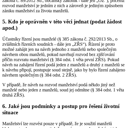
zákona č. 89/2012 Sb., občanský zákoník - dále jen „OZ“), přičemž
rozvod manželství je jedním z nich a zároveň je jediným způsobem
zániku manželství za života manželů.
5. Kdo je oprávněn v této věci jednat (podat žádost
apod.)
Účastníky řízení jsou manželé (§ 385 zákona č. 292/2013 Sb., o
zvláštních řízeních soudních - dále jen „ZŘS“). Řízení je proto
možné zahájit jen na návrh jednoho z manželů nebo společným
návrhem obou manželů, pokud navrhují rozvod bez zjišťování
příčin rozvratu manželství (§ 384 odst. 1 věta první ZŘS). Pokud
návrh na zahájení řízení podá jeden z manželů a druhý z manželů se
k návrhu připojí, postupuje soud stejně, jako by bylo řízení zahájeno
návrhem společným (§ 384 odst. 2 ZŘS).
V případě, že návrh na rozvod manželství podá někdo jiný než
manželé nebo jeden z manželů, soud jej odmítne (§ 384 odst. 1 věta
druhá ZŘS).
6. Jaké jsou podmínky a postup pro řešení životní
situace
Manželství lze rozvést pouze v případě, že je soužití manželů