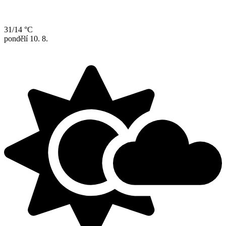
31/14 °C
pondělí
10. 8.