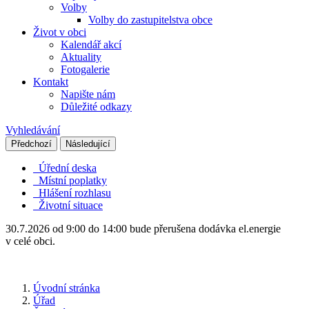
Volby
Volby do zastupitelstva obce
Život v obci
Kalendář akcí
Aktuality
Fotogalerie
Kontakt
Napište nám
Důležité odkazy
Vyhledávání
Předchozí
Následující
Úřední deska
Místní poplatky
Hlášení rozhlasu
Životní situace
30.7.2026 od 9:00 do 14:00 bude přerušena dodávka el.energie
v celé obci.
Úvodní stránka
Úřad