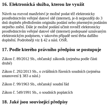
16. Elektronická služba, kterou lze využít
Návrh na rozvod manželství je možné podat též elektronicky
prostřednictvím veřejné datové sítě (internet), je-li nejpozději do 3
dnů doplněn předložením originálu podání nebo písemným podáním
stejného znění. Dále je možné podání učinit rovněž elektronicky
prostřednictvím veřejné datové sítě (internet) podepsané uznávaným
elektronickým podpisem, v takovém případě není třeba dalšího
doplnění. Podrobněji viz § 42 a násl. OSŘ.
17. Podle kterého právního předpisu se postupuje
Zákon č. 89/2012 Sb., občanský zákoník (zejména podle části
druhé)
Zákon č. 292/2013 Sb., o zvláštních řízeních soudních (zejména
ustanovení § 383 a násl.)
Zákon č. 99/1963 Sb., občanský soudní řád
Zákon č. 549/1991 Sb., o soudních poplatcích
18. Jaké jsou související předpisy