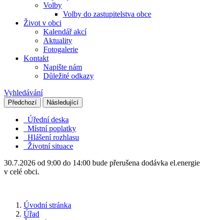
Volby
Volby do zastupitelstva obce
Život v obci
Kalendář akcí
Aktuality
Fotogalerie
Kontakt
Napište nám
Důležité odkazy
Vyhledávání
Předchozí
Následující
Úřední deska
Místní poplatky
Hlášení rozhlasu
Životní situace
30.7.2026 od 9:00 do 14:00 bude přerušena dodávka el.energie
v celé obci.
Úvodní stránka
Úřad