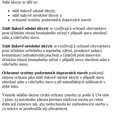
Stálé úkryty se dělí na:
stálé tlakově odolné úkryty,
stálé tlakově neodolné úkryty a
ochranné systémy podzemních dopravních staveb.
Stálé tlakově odolné úkryty
se využívají k ochraně obyvatelstva
proti účinkům zbraní hromadného ničení v případě stavu ohrožení
státu a válečného stavu.
Stálé tlakově neodolné úkryty
se využívají k ochraně obyvatelstva
proti účinkům světelného a tepelného záření, pronikavé radiaci,
kontaminaci radioaktivním prachem a částečně proti tlakovým
účinkům zbraní hromadného ničení v případě stavu ohrožení státu a
válečného stavu.
Ochranné systémy podzemních dopravních staveb
poskytují
stejnou ochranu jako stálé tlakově odolné úkryty v případě stavu
ohrožení státu a válečného stavu a při mimořádných událostech v
době míru.
Vlastník stálého úkrytu civilní ochrany (stavby) je podle § 154 odst.
1 písm. a) stavebního zákona povinen udržovat stavbu po celou
dobu její existence tak, aby nedocházelo ke znehodnocení stavby a
co nejvíce se prodloužila její uživatelnost.