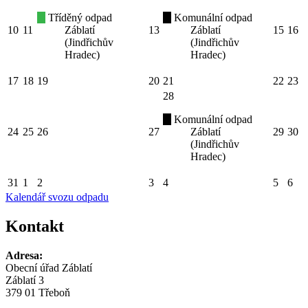
Tříděný odpad
Komunální odpad
10
11
Záblatí
13
Záblatí
15
16
(Jindřichův
(Jindřichův
Hradec)
Hradec)
17
18
19
20
21
22
23
28
Komunální odpad
24
25
26
27
Záblatí
29
30
(Jindřichův
Hradec)
31
1
2
3
4
5
6
Kalendář svozu odpadu
Kontakt
Adresa:
Obecní úřad Záblatí
Záblatí 3
379 01 Třeboň