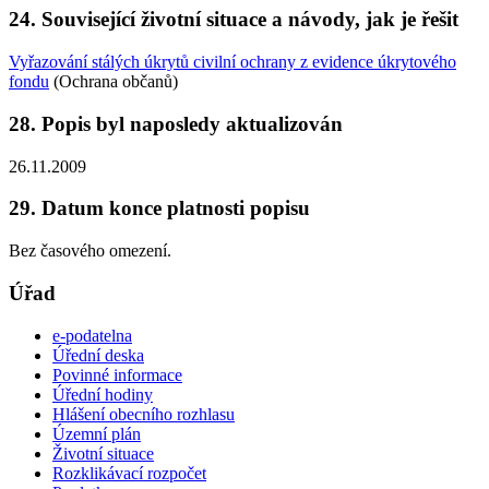
24. Související životní situace a návody, jak je řešit
Vyřazování stálých úkrytů civilní ochrany z evidence úkrytového
fondu
(Ochrana občanů)
28. Popis byl naposledy aktualizován
26.11.2009
29. Datum konce platnosti popisu
Bez časového omezení.
Úřad
e-podatelna
Úřední deska
Povinné informace
Úřední hodiny
Hlášení obecního rozhlasu
Územní plán
Životní situace
Rozklikávací rozpočet