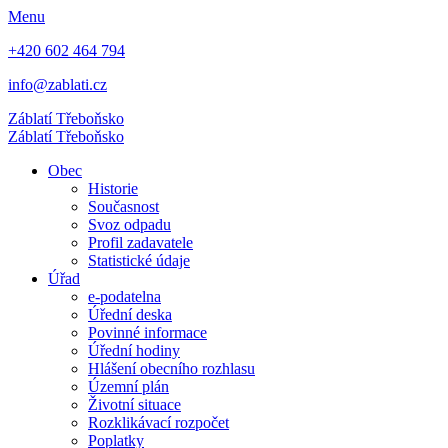
Menu
+420 602 464 794
info@zablati.cz
Záblatí
Třeboňsko
Záblatí
Třeboňsko
Obec
Historie
Současnost
Svoz odpadu
Profil zadavatele
Statistické údaje
Úřad
e-podatelna
Úřední deska
Povinné informace
Úřední hodiny
Hlášení obecního rozhlasu
Územní plán
Životní situace
Rozklikávací rozpočet
Poplatky