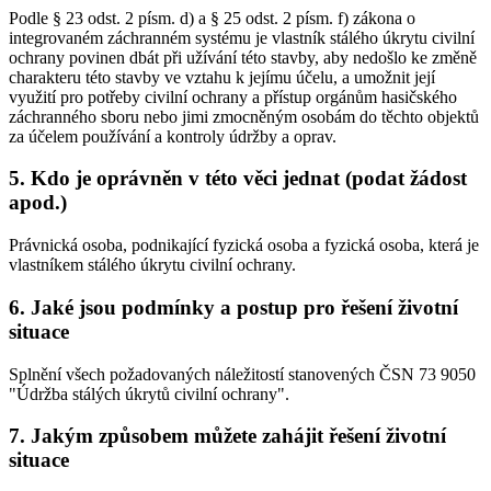
Podle § 23 odst. 2 písm. d) a § 25 odst. 2 písm. f) zákona o
integrovaném záchranném systému je vlastník stálého úkrytu civilní
ochrany povinen dbát při užívání této stavby, aby nedošlo ke změně
charakteru této stavby ve vztahu k jejímu účelu, a umožnit její
využití pro potřeby civilní ochrany a přístup orgánům hasičského
záchranného sboru nebo jimi zmocněným osobám do těchto objektů
za účelem používání a kontroly údržby a oprav.
5. Kdo je oprávněn v této věci jednat (podat žádost
apod.)
Právnická osoba, podnikající fyzická osoba a fyzická osoba, která je
vlastníkem stálého úkrytu civilní ochrany.
6. Jaké jsou podmínky a postup pro řešení životní
situace
Splnění všech požadovaných náležitostí stanovených ČSN 73 9050
"Údržba stálých úkrytů civilní ochrany".
7. Jakým způsobem můžete zahájit řešení životní
situace