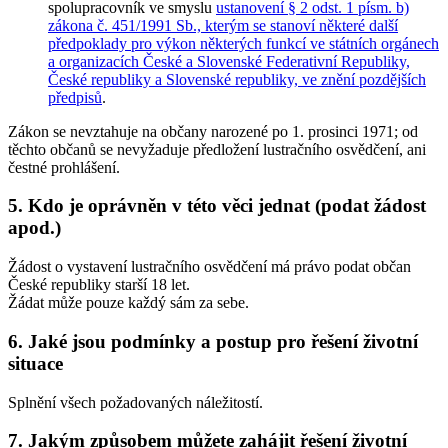
spolupracovník ve smyslu
ustanovení § 2 odst. 1 písm. b)
zákona č. 451/1991 Sb., kterým se stanoví některé další
předpoklady pro výkon některých funkcí ve státních orgánech
a organizacích České a Slovenské Federativní Republiky,
České republiky a Slovenské republiky, ve znění pozdějších
předpisů
.
Zákon se
nevztahuje na občany narozené po 1. prosinci 1971
; od
těchto občanů se nevyžaduje předložení lustračního osvědčení, ani
čestné prohlášení.
5. Kdo je oprávněn v této věci jednat (podat žádost
apod.)
Žádost o vystavení lustračního osvědčení má právo podat občan
České republiky starší 18 let.
Žádat může pouze každý sám za sebe.
6. Jaké jsou podmínky a postup pro řešení životní
situace
Splnění všech požadovaných náležitostí.
7. Jakým způsobem můžete zahájit řešení životní