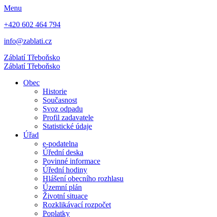
Menu
+420 602 464 794
info@zablati.cz
Záblatí
Třeboňsko
Záblatí
Třeboňsko
Obec
Historie
Současnost
Svoz odpadu
Profil zadavatele
Statistické údaje
Úřad
e-podatelna
Úřední deska
Povinné informace
Úřední hodiny
Hlášení obecního rozhlasu
Územní plán
Životní situace
Rozklikávací rozpočet
Poplatky