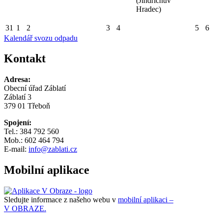
(Jindřichův
Hradec)
31
1
2
3
4
5
6
Kalendář svozu odpadu
Kontakt
Adresa:
Obecní úřad Záblatí
Záblatí 3
379 01 Třeboň
Spojení:
Tel.: 384 792 560
Mob.: 602 464 794
E-mail:
info@zablati.cz
Mobilní aplikace
Sledujte informace z našeho webu v
mobilní aplikaci –
V OBRAZE.