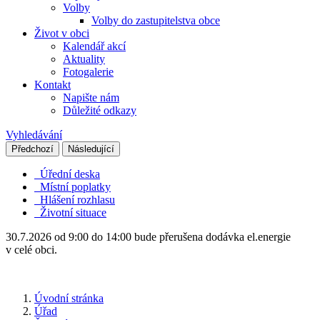
Volby
Volby do zastupitelstva obce
Život v obci
Kalendář akcí
Aktuality
Fotogalerie
Kontakt
Napište nám
Důležité odkazy
Vyhledávání
Předchozí
Následující
Úřední deska
Místní poplatky
Hlášení rozhlasu
Životní situace
30.7.2026 od 9:00 do 14:00 bude přerušena dodávka el.energie
v celé obci.
Úvodní stránka
Úřad