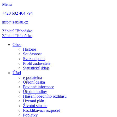
Menu
+420 602 464 794
info@zablati.cz
Záblatí
Třeboňsko
Záblatí
Třeboňsko
Obec
Historie
Současnost
Svoz odpadu
Profil zadavatele
Statistické údaje
Úřad
e-podatelna
Úřední deska
Povinné informace
Úřední hodiny
Hlášení obecního rozhlasu
Územní plán
Životní situace
Rozklikávací rozpočet
Poplatky