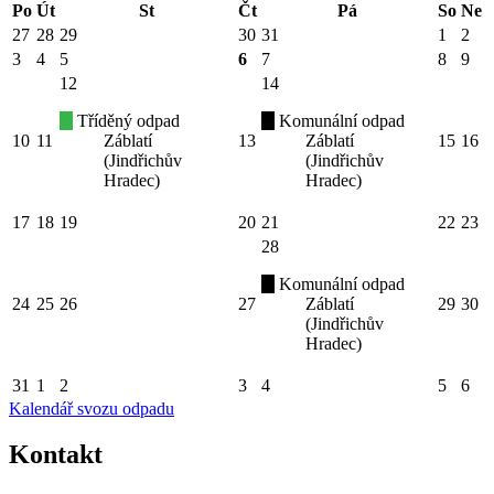
Po
Út
St
Čt
Pá
So
Ne
27
28
29
30
31
1
2
3
4
5
6
7
8
9
12
14
Tříděný odpad
Komunální odpad
10
11
Záblatí
13
Záblatí
15
16
(Jindřichův
(Jindřichův
Hradec)
Hradec)
17
18
19
20
21
22
23
28
Komunální odpad
24
25
26
27
Záblatí
29
30
(Jindřichův
Hradec)
31
1
2
3
4
5
6
Kalendář svozu odpadu
Kontakt